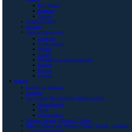
Rod Poduri
Buzzbari
Tripozi
Scaune (Fotolii)
Monturi
Totul pentru monturi
Leadcore
Textil monturi
Vârteje
Agrafe
Mărgele și protecții antitangle
Stopore
Burghii
Crosete
Răpitor
Lansete de spinning
Mulinete
Fire (Textil, Monofilament, Fluorocarbon)
Monofilament
Textil
Fluorocarbon
Cârlige (Ancore, Offseturi, Cârlige)
Năluci (Năluci soft, Voblere, Pilkere, Cicade, Oscilante, 
Totul pentru monturi