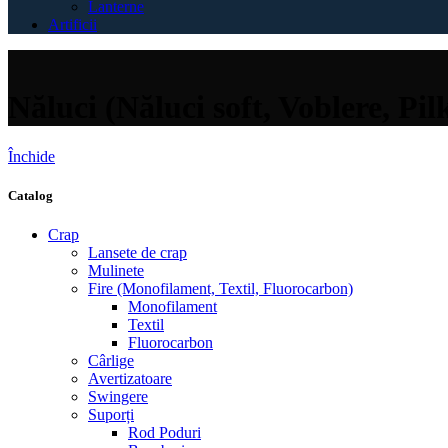
Lanterne
Artificii
Năluci (Năluci soft, Voblere, Pil
Închide
Catalog
Crap
Lansete de crap
Mulinete
Fire (Monofilament, Textil, Fluorocarbon)
Monofilament
Textil
Fluorocarbon
Cârlige
Avertizatoare
Swingere
Suporți
Rod Poduri