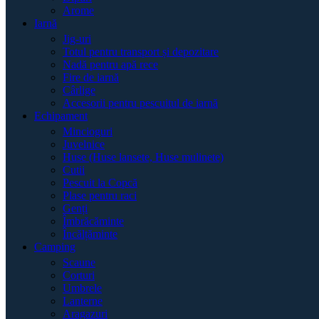
Arome
Iarnă
Jig-uri
Totul pentru transport și depozitare
Nadă pentru apă rece
Fire de iarnă
Cârlige
Accesorii pentru pescuitul de iarnă
Echipament
Mincioguri
Juvelnice
Huse (Huse lansete, Huse mulinete)
Cutii
Pescuit la Copcă
Plase pentru raci
Genți
Îmbrăcăminte
Încălțăminte
Camping
Scaune
Corturi
Umbrele
Lanterne
Aragazuri