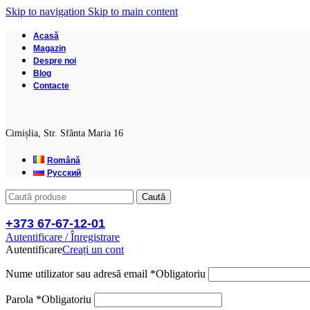
Skip to navigation
Skip to main content
Acasă
Magazin
Despre noi
Blog
Contacte
Cimișlia, Str. Sfânta Maria 16
Română
Русский
Caută
+373 67-67-12-01
Autentificare / Înregistrare
Autentificare
Creați un cont
Nume utilizator sau adresă email
*
Obligatoriu
Parola
*
Obligatoriu