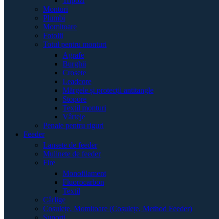
Tripozi
Monturi
Plumbi
Momitoare
Fotolii
Totul pentru monturi
Agrafe
Burghii
Crosete
Leadcore
Mărgele și protecții antitangle
Stopore
Textil monturi
Vârteje
Penale pentru riguri
Feeder
Lansete de feeder
Mulinete de feeder
Fire
Monofilament
Fluorocarbon
Textil
Cârlige
Coșulețe, Momitoare (Coșulețe, Method Feeder)
Suporți