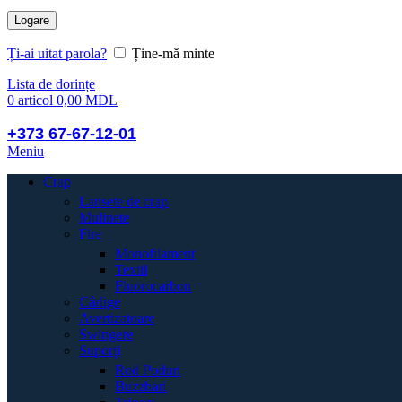
Logare
Ți-ai uitat parola?
Ține-mă minte
Lista de dorințe
0
articol
0,00
MDL
+373 67-67-12-01
Meniu
Crap
Lansete de crap
Mulinete
Fire
Monofilament
Textil
Fluorocarbon
Cârlige
Avertizatoare
Swingere
Suporți
Rod Poduri
Buzzbari