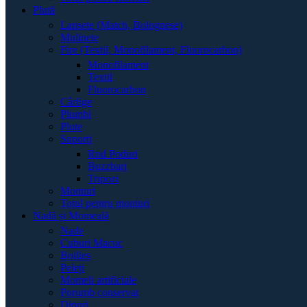
Plută
Lansete (Match, Bolognese)
Mulinete
Fire (Textil, Monofilament, Fluorocarbon)
Monofilament
Textil
Fluorocarbon
Cârlige
Plumbi
Plute
Suporți
Rod Poduri
Buzzbari
Tripozi
Monturi
Totul pentru monturi
Nadă și Momeală
Nade
Cuburi Macuc
Boilies
Peleți
Momeli artificiale
Porumb conservat
Dipuri