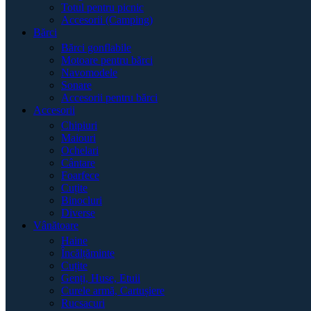
Totul pentru picnic
Accesorii (Camping)
Bărci
Bărci gonflabile
Motoare pentru bărci
Navomodele
Sonare
Accesorii pentru bărci
Accesorii
Chipiuri
Maiouri
Ochelari
Cântare
Foarfece
Cuțite
Binocluri
Diverse
Vânătoare
Haine
Încălțăminte
Cuțite
Genți, Huse, Etuii
Curele armă, Cartușiere
Rucsacuri