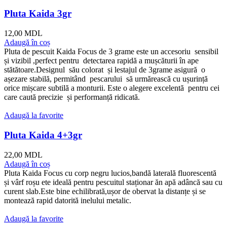
Pluta Kaida 3gr
12,00
MDL
Adaugă în coș
Pluta de pescuit Kaida Focus de 3 grame este un accesoriu sensibil
și vizibil ,perfect pentru detectarea rapidă a mușcăturii în ape
stătătoare.Designul său colorat și lestajul de 3grame asigură o
așezare stabilă, permitând pescarului să urmărească cu ușurință
orice mișcare subtilă a monturii. Este o alegere excelentă pentru cei
care caută precizie și performanță ridicată.
Adaugă la favorite
Pluta Kaida 4+3gr
22,00
MDL
Adaugă în coș
Pluta Kaida Focus cu corp negru lucios,bandă laterală fluorescentă
și vârf roșu ete ideală pentru pescuitul staționar ăn apă adâncă sau cu
curent slab.Este bine echilibrată,ușor de obervat la distanțe și se
montează rapid datorită inelului metalic.
Adaugă la favorite