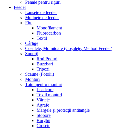
Penale pentru riguri
Feeder
Lansete de feeder
Mulinete de feeder
Fire
Monofilament
Fluorocarbon
Textil
Cârlige
Coșulețe, Momitoare (Coșulețe, Method Feeder)
Suporți
Rod Poduri
Buzzbari
Tripozi
Scaune (Fotolii)
Monturi
Totul pentru monturi
Leadcore
Textil monturi
Vârteje
Agrafe
Mărgele și protecții antitangle
Stopore
Burghii
Crosete