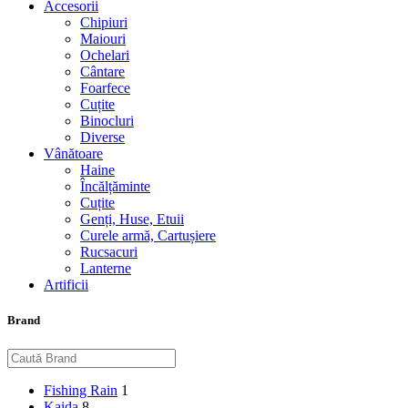
Accesorii
Chipiuri
Maiouri
Ochelari
Cântare
Foarfece
Cuțite
Binocluri
Diverse
Vânătoare
Haine
Încălțăminte
Cuțite
Genți, Huse, Etuii
Curele armă, Cartușiere
Rucsacuri
Lanterne
Artificii
Brand
Fishing Rain
1
Kaida
8