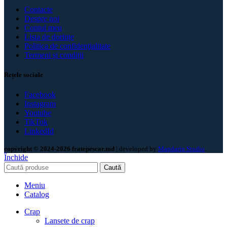
Contacte
Despre noi
Contul meu
Lista de dorințe
Politica de confidenţialitate
Termeni și condiții
Rețele sociale
Facebook
Instagram
Youtube
TikTok
LinkedId
copyright © 2024-2026 fratepescar.md
| developed by
Mandarin Studio
.
Închide
Caută
Meniu
Catalog
Crap
Lansete de crap