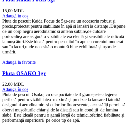
15,00
MDL
Adaugă în coș
Pluta de pescuit Kaida Focus de 5gr-este un accesoriu robust și
precis,proiectat pentru stabilitate în apă și lansări la distanțe .Dispune
de un corp negru aerodinamic și antenă subțire,de culoare
portocalie,care asigură o vizibilitate excelentă și sensibilitate ridicată
la mușcături.Este ideală pentru pescuitul în ape cu curentul moderat
sau în lacuri,unde necesită o montură bine echilibrată și ușor de
urmărit.
Adaugă la favorite
Pluta OSAKO 3gr
22,00
MDL
Adaugă în coș
Pluta de pescuit Osako, cu o capacitate de 3 grame,este alegerea
perfectă pentru vizibilitatea maximă și precizie la lansare.Datorită
designului aerodinamic și culorilor fluorescente, această îți permit să
obervi mușcăturile chiar și de la distață sau în condiții de lumina
slabă. Este ideală pentru o gamă largă de tehnici,oferind fiabilitate și
performanță superioară pe orice tip de apă.