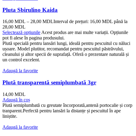
Pluta Sbirulino Kaida
16,00
MDL
–
28,00
MDL
Interval de prețuri: 16,00 MDL până la
28,00 MDL
Selectează opțiunile
Acest produs are mai multe variații. Opțiunile
pot fi alese în pagina produsului.
Plută specială pentru lansări lungi, ideală pentru pescuitul cu năluci
ușoare. Model plutitor, recomandat pentru pescuitul păstrăvului,
cleanului și altor specii de suprafață. Oferă o prezentare naturală și
un control excelent.
Adaugă la favorite
Plută transparentă semiplumbată 3gr
14,00
MDL
Adaugă în coș
Plută semiplumbată cu greutate încorporată,antenă portocalie și corp
tranparent.Perfectă pentru lansări la distanțe și pescuitul în ape
liniștite.
Adaugă la favorite