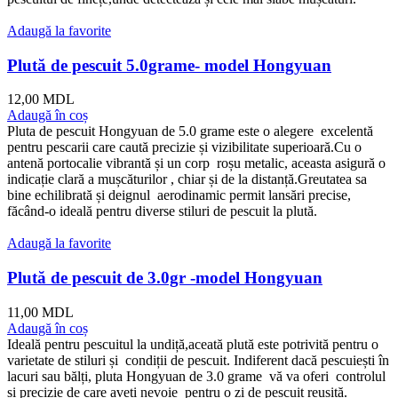
Adaugă la favorite
Plută de pescuit 5.0grame- model Hongyuan
12,00
MDL
Adaugă în coș
Pluta de pescuit Hongyuan de 5.0 grame este o alegere excelentă
pentru pescarii care caută precizie și vizibilitate superioară.Cu o
antenă portocalie vibrantă și un corp roșu metalic, aceasta asigură o
indicație clară a mușcăturilor , chiar și de la distanță.Greutatea sa
bine echilibrată și deignul aerodinamic permit lansări precise,
făcând-o ideală pentru diverse stiluri de pescuit la plută.
Adaugă la favorite
Plută de pescuit de 3.0gr -model Hongyuan
11,00
MDL
Adaugă în coș
Ideală pentru pescuitul la undiță,aceată plută este potrivită pentru o
varietate de stiluri și condiții de pescuit. Indiferent dacă pescuiești în
lacuri sau bălți, pluta Hongyuan de 3.0 grame vă va oferi controlul
și precizie de care aveți nevoie pentru o zi de pescuit reușită.