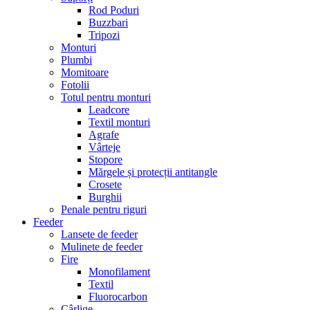
Rod Poduri
Buzzbari
Tripozi
Monturi
Plumbi
Momitoare
Fotolii
Totul pentru monturi
Leadcore
Textil monturi
Agrafe
Vârteje
Stopore
Mărgele și protecții antitangle
Crosete
Burghii
Penale pentru riguri
Feeder
Lansete de feeder
Mulinete de feeder
Fire
Monofilament
Textil
Fluorocarbon
Cârlige