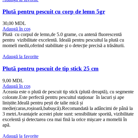
Plută pentru pescuit cu corp de lemn 5gr
30,00
MDL
Adaugă în coș
Plută cu corpul de lemn,de 5.0 grame, cu antenă fluorescentă
pentru vizibilitate excelentă. Ideală pentru pescuitul la plută cu
momeli medii,oferind stabilitate și o detecție precisă a trăsăturii.
Adaugă la favorite
Plută pentru pescuit de tip stick 25 cm
9,00
MDL
Adaugă în coș
Aceasta este o plută de pescuit tip stick (plută dreaptă), cu segmente
colorate.Este perfectă pentru pescuitul staționar în lacuri și ape
liniștite.Ideală pentru pești de talie mică și
medie(caras,roșioară,babușcă).Recomandată la adâncimi de până la
3 metri.Avantajele acestei plute sunt: sensibilitate sporită, vizibilitate
excelentă și detectarea cea mai fină la orice mișcare a momelii în
apă.
Adaugă la favorite