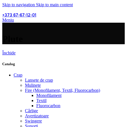
Skip to navigation
Skip to main content
+373 67-67-12-01
Meniu
Plute
Închide
Catalog
Crap
Lansete de crap
Mulinete
Fire (Monofilament, Textil, Fluorocarbon)
Monofilament
Textil
Fluorocarbon
Cârlige
Avertizatoare
Swingere
Suporți