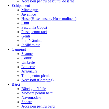
Accesorii pentru pescuitul de iarnă
Echipament
Mincioguri
Juvelnice
Huse (Huse lansete, Huse mulinete)
Cutii
Pescuit la Copcă
Plase pentru raci
Genți
Îmbrăcăminte
Încălțăminte
Camping
Scaune
Corturi
Umbrele
Lanterne
Aragazuri
Totul pentru picnic
Accesorii (Camping)
Bărci
Bărci gonflabile
Motoare pentru bărci
Navomodele
Sonare
Accesorii pentru bărci