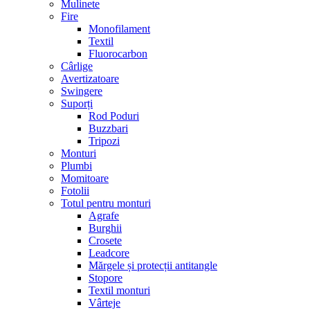
Mulinete
Fire
Monofilament
Textil
Fluorocarbon
Cârlige
Avertizatoare
Swingere
Suporți
Rod Poduri
Buzzbari
Tripozi
Monturi
Plumbi
Momitoare
Fotolii
Totul pentru monturi
Agrafe
Burghii
Crosete
Leadcore
Mărgele și protecții antitangle
Stopore
Textil monturi
Vârteje