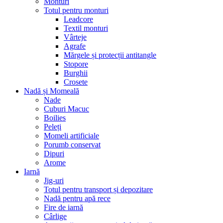
Monturi
Totul pentru monturi
Leadcore
Textil monturi
Vârteje
Agrafe
Mărgele și protecții antitangle
Stopore
Burghii
Crosete
Nadă și Momeală
Nade
Cuburi Macuc
Boilies
Peleți
Momeli artificiale
Porumb conservat
Dipuri
Arome
Iarnă
Jig-uri
Totul pentru transport și depozitare
Nadă pentru apă rece
Fire de iarnă
Cârlige