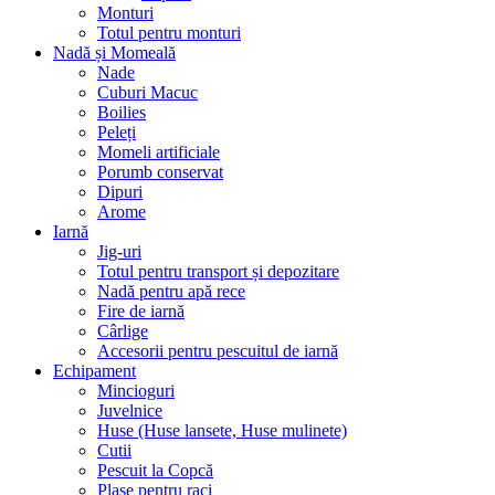
Monturi
Totul pentru monturi
Nadă și Momeală
Nade
Cuburi Macuc
Boilies
Peleți
Momeli artificiale
Porumb conservat
Dipuri
Arome
Iarnă
Jig-uri
Totul pentru transport și depozitare
Nadă pentru apă rece
Fire de iarnă
Cârlige
Accesorii pentru pescuitul de iarnă
Echipament
Mincioguri
Juvelnice
Huse (Huse lansete, Huse mulinete)
Cutii
Pescuit la Copcă
Plase pentru raci