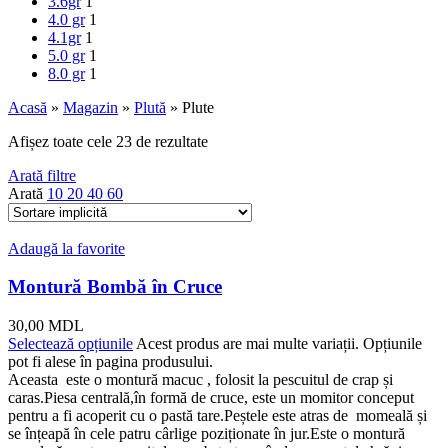
3.6gr
1
4.0 gr
1
4.1gr
1
5.0 gr
1
8.0 gr
1
Acasă
»
Magazin
»
Plută
»
Plute
Afișez toate cele 23 de rezultate
Arată filtre
Arată
10
20
40
60
Adaugă la favorite
Montură Bombă în Cruce
30,00
MDL
Selectează opțiunile
Acest produs are mai multe variații. Opțiunile
pot fi alese în pagina produsului.
Aceasta este o montură macuc , folosit la pescuitul de crap și
caras.Piesa centrală,în formă de cruce, este un momitor conceput
pentru a fi acoperit cu o pastă tare.Peștele este atras de momeală și
se înțeapă în cele patru cârlige poziționate în jur.Este o montură