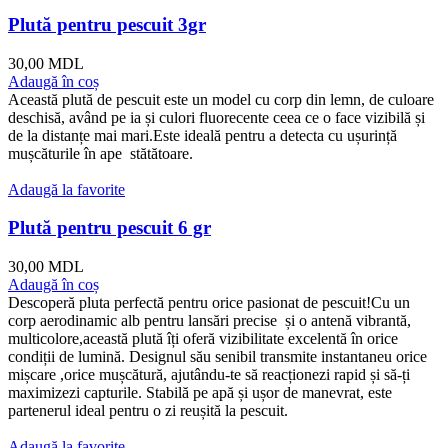
Plută pentru pescuit 3gr
30,00
MDL
Adaugă în coș
Această plută de pescuit este un model cu corp din lemn, de culoare
deschisă, având pe ia și culori fluorecente ceea ce o face vizibilă și
de la distanțe mai mari.Este ideală pentru a detecta cu ușurință
mușcăturile în ape stătătoare.
Adaugă la favorite
Plută pentru pescuit 6 gr
30,00
MDL
Adaugă în coș
Descoperă pluta perfectă pentru orice pasionat de pescuit!Cu un
corp aerodinamic alb pentru lansări precise și o antenă vibrantă,
multicolore,această plută îți oferă vizibilitate excelentă în orice
condiții de lumină. Designul său senibil transmite instantaneu orice
mișcare ,orice mușcătură, ajutându-te să reacționezi rapid și să-ți
maximizezi capturile. Stabilă pe apă și ușor de manevrat, este
partenerul ideal pentru o zi reușită la pescuit.
Adaugă la favorite