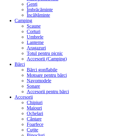
Genți
Îmbrăcăminte
Încălțăminte
Camping
Scaune
Corturi
Umbrele
Lanterne
Aragazuri
Totul pentru picnic
Accesorii (Camping)
Bărci
Bărci gonflabile
Motoare pentru bărci
Navomodele
Sonare
Accesorii pentru bărci
Accesorii
Chipiuri
Maiouri
Ochelari
Cântare
Foarfece
Cuțite
Binocluri