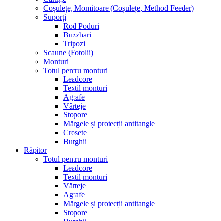
Coșulețe, Momitoare (Coșulețe, Method Feeder)
Suporți
Rod Poduri
Buzzbari
Tripozi
Scaune (Fotolii)
Monturi
Totul pentru monturi
Leadcore
Textil monturi
Agrafe
Vârteje
Stopore
Mărgele și protecții antitangle
Crosete
Burghii
Răpitor
Totul pentru monturi
Leadcore
Textil monturi
Vârteje
Agrafe
Mărgele și protecții antitangle
Stopore