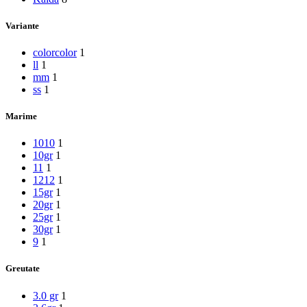
Variante
color
color
1
l
l
1
m
m
1
s
s
1
Marime
10
10
1
10gr
1
11
1
12
12
1
15gr
1
20gr
1
25gr
1
30gr
1
9
1
Greutate
3.0 gr
1