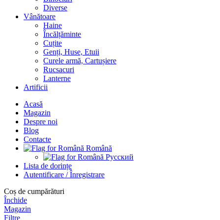
Diverse
Vânătoare
Haine
Încălțăminte
Cuțite
Genți, Huse, Etuii
Curele armă, Cartușiere
Rucsacuri
Lanterne
Artificii
Acasă
Magazin
Despre noi
Blog
Contacte
Română
Русский
Lista de dorințe
Autentificare / Înregistrare
Coș de cumpărături
Închide
Magazin
Filtre