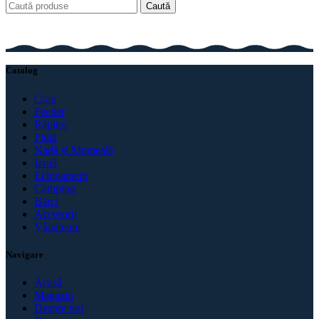
Caută
Catalog
Crap
Feeder
Răpitor
Plută
Nadă și Momeală
Iarnă
Echipament
Camping
Bărci
Accesorii
Vânătoare
Navigare
Acasă
Magazin
Despre noi