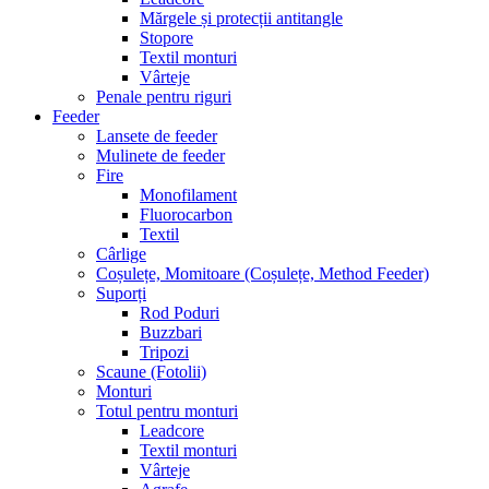
Mărgele și protecții antitangle
Stopore
Textil monturi
Vârteje
Penale pentru riguri
Feeder
Lansete de feeder
Mulinete de feeder
Fire
Monofilament
Fluorocarbon
Textil
Cârlige
Coșulețe, Momitoare (Coșulețe, Method Feeder)
Suporți
Rod Poduri
Buzzbari
Tripozi
Scaune (Fotolii)
Monturi
Totul pentru monturi
Leadcore
Textil monturi
Vârteje