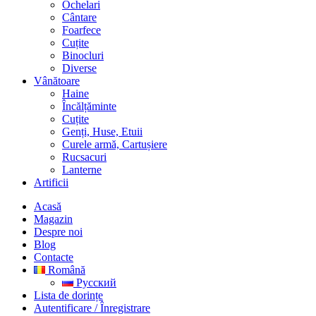
Ochelari
Cântare
Foarfece
Cuțite
Binocluri
Diverse
Vânătoare
Haine
Încălțăminte
Cuțite
Genți, Huse, Etuii
Curele armă, Cartușiere
Rucsacuri
Lanterne
Artificii
Acasă
Magazin
Despre noi
Blog
Contacte
Română
Русский
Lista de dorințe
Autentificare / Înregistrare