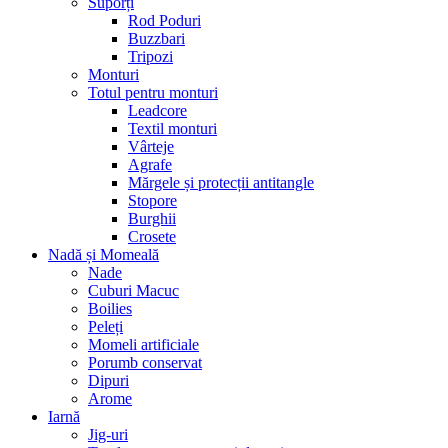
Suporți
Rod Poduri
Buzzbari
Tripozi
Monturi
Totul pentru monturi
Leadcore
Textil monturi
Vârteje
Agrafe
Mărgele și protecții antitangle
Stopore
Burghii
Crosete
Nadă și Momeală
Nade
Cuburi Macuc
Boilies
Peleți
Momeli artificiale
Porumb conservat
Dipuri
Arome
Iarnă
Jig-uri