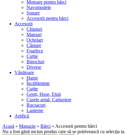
Motoare pentru bărci
Navomodele
Sonare
Accesorii pentru bărci
Accesorii
Chipiuri
Maiouri
Ochelari
Cântare
Foarfece
Cuțite
Binocluri
Diverse
Vânătoare
Haine
Încălțăminte
Cuțite
Genți, Huse, Etuii
Curele armă, Cartușiere
Rucsacuri
Lanterne
Artificii
Acasă
»
Magazin
»
Bărci
»
Accesorii pentru bărci
Nu a fost găsit niciun produs care să se potrivească cu selecția ta.