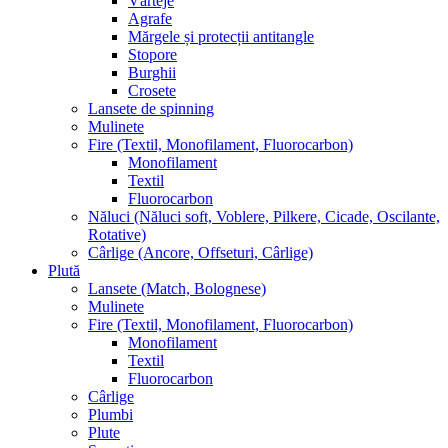
Vârteje
Agrafe
Mărgele și protecții antitangle
Stopore
Burghii
Crosete
Lansete de spinning
Mulinete
Fire (Textil, Monofilament, Fluorocarbon)
Monofilament
Textil
Fluorocarbon
Năluci (Năluci soft, Voblere, Pilkere, Cicade, Oscilante,
Rotative)
Cârlige (Ancore, Offseturi, Cârlige)
Plută
Lansete (Match, Bolognese)
Mulinete
Fire (Textil, Monofilament, Fluorocarbon)
Monofilament
Textil
Fluorocarbon
Cârlige
Plumbi
Plute