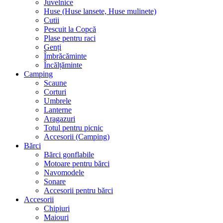
Juvelnice
Huse (Huse lansete, Huse mulinete)
Cutii
Pescuit la Copcă
Plase pentru raci
Genți
Îmbrăcăminte
Încălțăminte
Camping
Scaune
Corturi
Umbrele
Lanterne
Aragazuri
Totul pentru picnic
Accesorii (Camping)
Bărci
Bărci gonflabile
Motoare pentru bărci
Navomodele
Sonare
Accesorii pentru bărci
Accesorii
Chipiuri
Maiouri