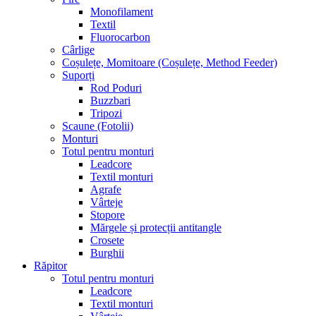
Monofilament
Textil
Fluorocarbon
Cârlige
Coșulețe, Momitoare (Coșulețe, Method Feeder)
Suporți
Rod Poduri
Buzzbari
Tripozi
Scaune (Fotolii)
Monturi
Totul pentru monturi
Leadcore
Textil monturi
Agrafe
Vârteje
Stopore
Mărgele și protecții antitangle
Crosete
Burghii
Răpitor
Totul pentru monturi
Leadcore
Textil monturi