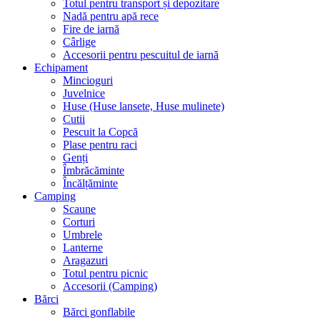
Totul pentru transport și depozitare
Nadă pentru apă rece
Fire de iarnă
Cârlige
Accesorii pentru pescuitul de iarnă
Echipament
Mincioguri
Juvelnice
Huse (Huse lansete, Huse mulinete)
Cutii
Pescuit la Copcă
Plase pentru raci
Genți
Îmbrăcăminte
Încălțăminte
Camping
Scaune
Corturi
Umbrele
Lanterne
Aragazuri
Totul pentru picnic
Accesorii (Camping)
Bărci
Bărci gonflabile