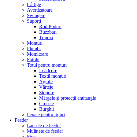
Cârlige
Avertizatoare
Swingere
Suporți
Rod Poduri
Buzzbari
Tripozi
Monturi
Plumbi
Momitoare
Fotolii
Totul pentru monturi
Leadcore
Textil monturi
Agrafe
Vârteje
Stopore
Mărgele și protecții antitangle
Crosete
Burghii
Penale pentru riguri
Feeder
Lansete de feeder
Mulinete de feeder
Fire