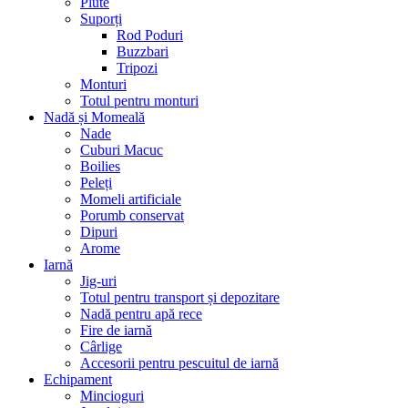
Plute
Suporți
Rod Poduri
Buzzbari
Tripozi
Monturi
Totul pentru monturi
Nadă și Momeală
Nade
Cuburi Macuc
Boilies
Peleți
Momeli artificiale
Porumb conservat
Dipuri
Arome
Iarnă
Jig-uri
Totul pentru transport și depozitare
Nadă pentru apă rece
Fire de iarnă
Cârlige
Accesorii pentru pescuitul de iarnă
Echipament
Mincioguri