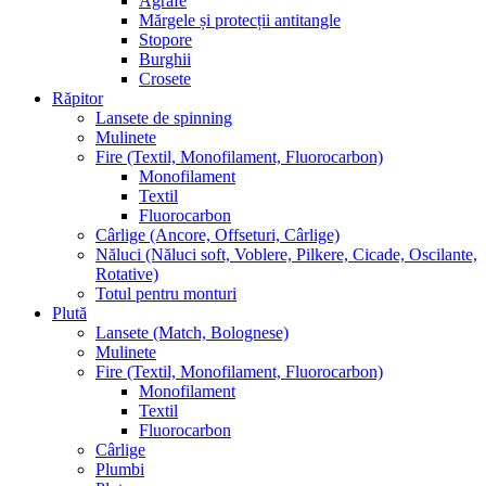
Agrafe
Mărgele și protecții antitangle
Stopore
Burghii
Crosete
Răpitor
Lansete de spinning
Mulinete
Fire (Textil, Monofilament, Fluorocarbon)
Monofilament
Textil
Fluorocarbon
Cârlige (Ancore, Offseturi, Cârlige)
Năluci (Năluci soft, Voblere, Pilkere, Cicade, Oscilante,
Rotative)
Totul pentru monturi
Plută
Lansete (Match, Bolognese)
Mulinete
Fire (Textil, Monofilament, Fluorocarbon)
Monofilament
Textil
Fluorocarbon
Cârlige
Plumbi