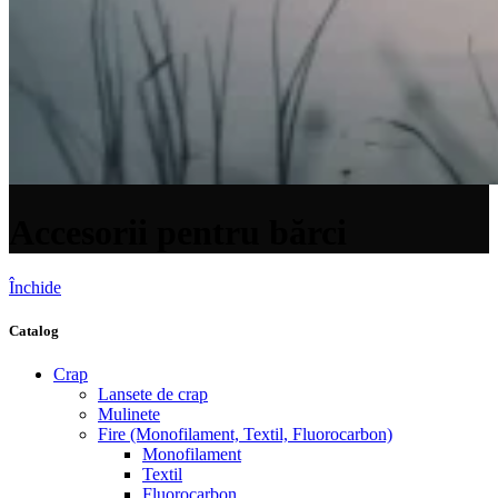
Accesorii pentru bărci
Închide
Catalog
Crap
Lansete de crap
Mulinete
Fire (Monofilament, Textil, Fluorocarbon)
Monofilament
Textil
Fluorocarbon