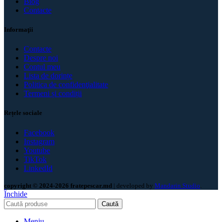
Blog
Contacte
Informaţii
Contacte
Despre noi
Contul meu
Lista de dorințe
Politica de confidenţialitate
Termeni și condiții
Rețele sociale
Facebook
Instagram
Youtube
TikTok
LinkedId
copyright © 2024-2026 fratepescar.md
| developed by
Mandarin Studio
.
Închide
Caută
Meniu