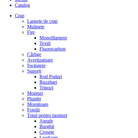
Catalog
Crap
Lansete de crap
Mulinete
Fire
Monofilament
Textil
Fluorocarbon
Cârlige
Avertizatoare
Swingere
Suporți
Rod Poduri
Buzzbari
Tripozi
Monturi
Plumbi
Momitoare
Fotolii
Totul pentru monturi
Agrafe
Burghii
Crosete
Leadcore