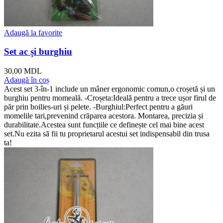
Adaugă la favorite
Set ac și burghiu
30,00
MDL
Adaugă în coș
Acest set 3-în-1 include un mâner ergonomic comun,o croșetă și un
burghiu pentru momeală. -Croșeta:Ideală pentru a trece ușor firul de
păr prin boilies-uri și pelete. -Burghiul:Perfect pentru a găuri
momelile tari,prevenind crăparea acestora. Montarea, precizia și
durabilitate.Acestea sunt funcțiile ce definește cel mai bine acest
set.Nu ezita să fii tu proprietarul acestui set indispensabil din trusa
ta!