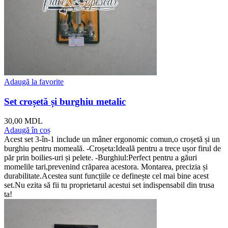
Adaugă la favorite
Set croșetă și burghiu metalic
30,00
MDL
Adaugă în coș
Acest set 3-în-1 include un mâner ergonomic comun,o croșetă și un
burghiu pentru momeală. -Croșeta:Ideală pentru a trece ușor firul de
păr prin boilies-uri și pelete. -Burghiul:Perfect pentru a găuri
momelile tari,prevenind crăparea acestora. Montarea, precizia și
durabilitate.Acestea sunt funcțiile ce definește cel mai bine acest
set.Nu ezita să fii tu proprietarul acestui set indispensabil din trusa
ta!