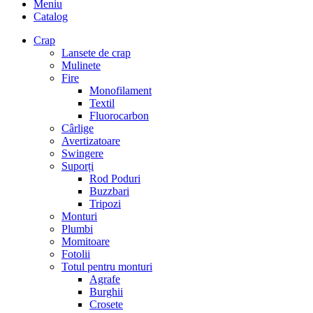
Meniu
Catalog
Crap
Lansete de crap
Mulinete
Fire
Monofilament
Textil
Fluorocarbon
Cârlige
Avertizatoare
Swingere
Suporți
Rod Poduri
Buzzbari
Tripozi
Monturi
Plumbi
Momitoare
Fotolii
Totul pentru monturi
Agrafe
Burghii
Crosete