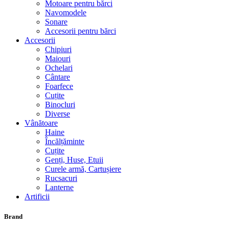
Motoare pentru bărci
Navomodele
Sonare
Accesorii pentru bărci
Accesorii
Chipiuri
Maiouri
Ochelari
Cântare
Foarfece
Cuțite
Binocluri
Diverse
Vânătoare
Haine
Încălțăminte
Cuțite
Genți, Huse, Etuii
Curele armă, Cartușiere
Rucsacuri
Lanterne
Artificii
Brand