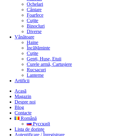
Ochelari
Cântare
Foarfece
Cuțite
Binocluri
Diverse
Vânătoare
Haine
Încălțăminte
Cuțite
Genți, Huse, Etuii
Curele armă, Cartușiere
Rucsacuri
Lanterne
Artificii
Acasă
Magazin
Despre noi
Blog
Contacte
Română
Русский
Lista de dorințe
Autentificare / Înregistrare