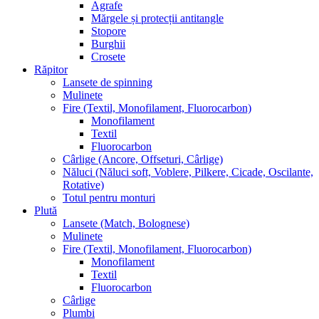
Agrafe
Mărgele și protecții antitangle
Stopore
Burghii
Crosete
Răpitor
Lansete de spinning
Mulinete
Fire (Textil, Monofilament, Fluorocarbon)
Monofilament
Textil
Fluorocarbon
Cârlige (Ancore, Offseturi, Cârlige)
Năluci (Năluci soft, Voblere, Pilkere, Cicade, Oscilante,
Rotative)
Totul pentru monturi
Plută
Lansete (Match, Bolognese)
Mulinete
Fire (Textil, Monofilament, Fluorocarbon)
Monofilament
Textil
Fluorocarbon
Cârlige
Plumbi