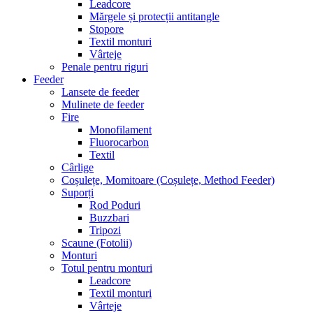
Leadcore
Mărgele și protecții antitangle
Stopore
Textil monturi
Vârteje
Penale pentru riguri
Feeder
Lansete de feeder
Mulinete de feeder
Fire
Monofilament
Fluorocarbon
Textil
Cârlige
Coșulețe, Momitoare (Coșulețe, Method Feeder)
Suporți
Rod Poduri
Buzzbari
Tripozi
Scaune (Fotolii)
Monturi
Totul pentru monturi
Leadcore
Textil monturi
Vârteje