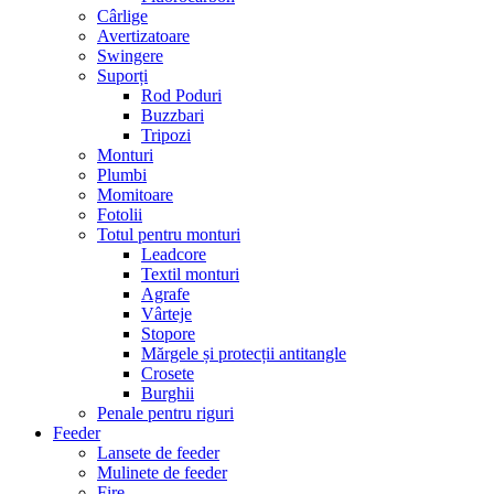
Cârlige
Avertizatoare
Swingere
Suporți
Rod Poduri
Buzzbari
Tripozi
Monturi
Plumbi
Momitoare
Fotolii
Totul pentru monturi
Leadcore
Textil monturi
Agrafe
Vârteje
Stopore
Mărgele și protecții antitangle
Crosete
Burghii
Penale pentru riguri
Feeder
Lansete de feeder
Mulinete de feeder
Fire