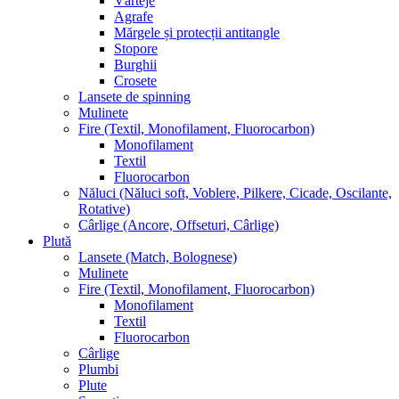
Vârteje
Agrafe
Mărgele și protecții antitangle
Stopore
Burghii
Crosete
Lansete de spinning
Mulinete
Fire (Textil, Monofilament, Fluorocarbon)
Monofilament
Textil
Fluorocarbon
Năluci (Năluci soft, Voblere, Pilkere, Cicade, Oscilante,
Rotative)
Cârlige (Ancore, Offseturi, Cârlige)
Plută
Lansete (Match, Bolognese)
Mulinete
Fire (Textil, Monofilament, Fluorocarbon)
Monofilament
Textil
Fluorocarbon
Cârlige
Plumbi
Plute