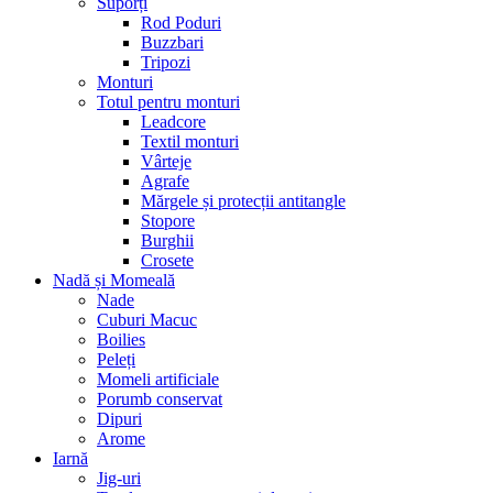
Suporți
Rod Poduri
Buzzbari
Tripozi
Monturi
Totul pentru monturi
Leadcore
Textil monturi
Vârteje
Agrafe
Mărgele și protecții antitangle
Stopore
Burghii
Crosete
Nadă și Momeală
Nade
Cuburi Macuc
Boilies
Peleți
Momeli artificiale
Porumb conservat
Dipuri
Arome
Iarnă
Jig-uri