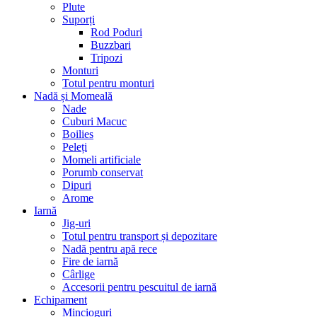
Plute
Suporți
Rod Poduri
Buzzbari
Tripozi
Monturi
Totul pentru monturi
Nadă și Momeală
Nade
Cuburi Macuc
Boilies
Peleți
Momeli artificiale
Porumb conservat
Dipuri
Arome
Iarnă
Jig-uri
Totul pentru transport și depozitare
Nadă pentru apă rece
Fire de iarnă
Cârlige
Accesorii pentru pescuitul de iarnă
Echipament
Mincioguri