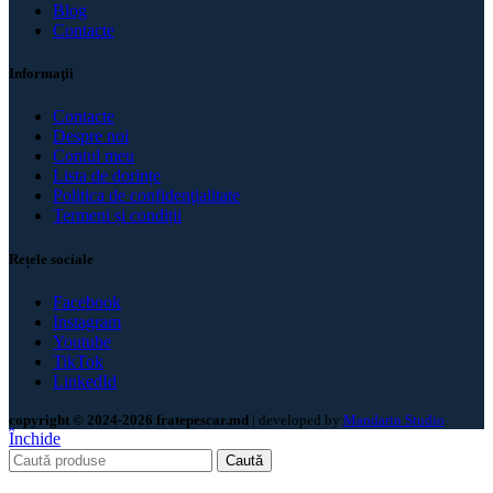
Blog
Contacte
Informaţii
Contacte
Despre noi
Contul meu
Lista de dorințe
Politica de confidenţialitate
Termeni și condiții
Rețele sociale
Facebook
Instagram
Youtube
TikTok
LinkedId
copyright © 2024-2026 fratepescar.md
| developed by
Mandarin Studio
.
Închide
Caută