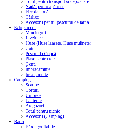
Totul pentru transport și depozitare
Nadă pentru apă rece
Fire de iarnă
Cârlige
Accesorii pentru pescuitul de iarnă
Echipament
Mincioguri
Juvelnice
Huse (Huse lansete, Huse mulinete)
Cutii
Pescuit la Copcă
Plase pentru raci
Genți
Îmbrăcăminte
Încălțăminte
Camping
Scaune
Corturi
Umbrele
Lanterne
Aragazuri
Totul pentru picnic
Accesorii (Camping)
Bărci
Bărci gonflabile