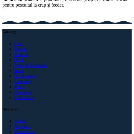
pentru pescuitul la crap și feeder.
Catalog
Crap
Feeder
Răpitor
Plută
Nadă și Momeală
Iarnă
Echipament
Camping
Bărci
Accesorii
Vânătoare
Navigare
Acasă
Magazin
Despre noi