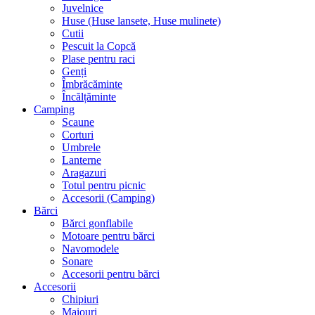
Juvelnice
Huse (Huse lansete, Huse mulinete)
Cutii
Pescuit la Copcă
Plase pentru raci
Genți
Îmbrăcăminte
Încălțăminte
Camping
Scaune
Corturi
Umbrele
Lanterne
Aragazuri
Totul pentru picnic
Accesorii (Camping)
Bărci
Bărci gonflabile
Motoare pentru bărci
Navomodele
Sonare
Accesorii pentru bărci
Accesorii
Chipiuri
Maiouri