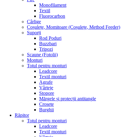
Monofilament
Textil
Fluorocarbon
Cârlige
Coșulețe, Momitoare (Coșulețe, Method Feeder)
Suporți
Rod Poduri
Buzzbari
Tripozi
Scaune (Fotolii)
Monturi
Totul pentru monturi
Leadcore
Textil monturi
Agrafe
Vârteje
Stopore
Mărgele și protecții antitangle
Crosete
Burghii
Răpitor
Totul pentru monturi
Leadcore
Textil monturi