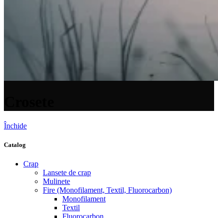
Crosete
Închide
Catalog
Crap
Lansete de crap
Mulinete
Fire (Monofilament, Textil, Fluorocarbon)
Monofilament
Textil
Fluorocarbon