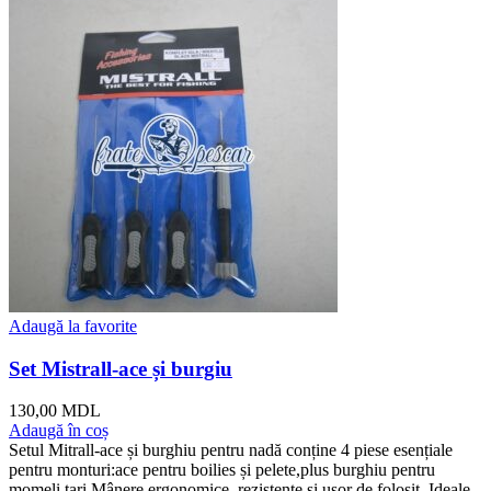
Adaugă la favorite
Set Mistrall-ace și burgiu
130,00
MDL
Adaugă în coș
Setul Mitrall-ace și burghiu pentru nadă conține 4 piese esențiale
pentru monturi:ace pentru boilies și pelete,plus burghiu pentru
momeli tari.Mânere ergonomice, rezistente și ușor de folosit .Ideale