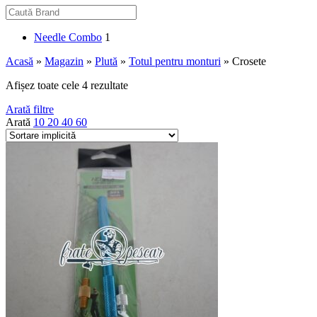
Needle Combo
1
Acasă
»
Magazin
»
Plută
»
Totul pentru monturi
»
Crosete
Afișez toate cele 4 rezultate
Arată filtre
Arată
10
20
40
60