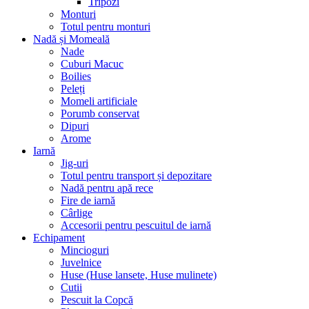
Tripozi
Monturi
Totul pentru monturi
Nadă și Momeală
Nade
Cuburi Macuc
Boilies
Peleți
Momeli artificiale
Porumb conservat
Dipuri
Arome
Iarnă
Jig-uri
Totul pentru transport și depozitare
Nadă pentru apă rece
Fire de iarnă
Cârlige
Accesorii pentru pescuitul de iarnă
Echipament
Mincioguri
Juvelnice
Huse (Huse lansete, Huse mulinete)
Cutii
Pescuit la Copcă