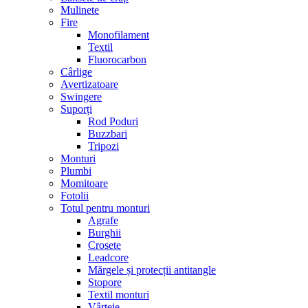
Mulinete
Fire
Monofilament
Textil
Fluorocarbon
Cârlige
Avertizatoare
Swingere
Suporți
Rod Poduri
Buzzbari
Tripozi
Monturi
Plumbi
Momitoare
Fotolii
Totul pentru monturi
Agrafe
Burghii
Crosete
Leadcore
Mărgele și protecții antitangle
Stopore
Textil monturi
Vârteje