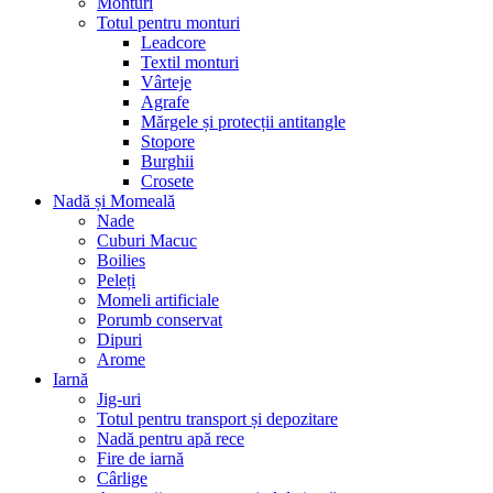
Monturi
Totul pentru monturi
Leadcore
Textil monturi
Vârteje
Agrafe
Mărgele și protecții antitangle
Stopore
Burghii
Crosete
Nadă și Momeală
Nade
Cuburi Macuc
Boilies
Peleți
Momeli artificiale
Porumb conservat
Dipuri
Arome
Iarnă
Jig-uri
Totul pentru transport și depozitare
Nadă pentru apă rece
Fire de iarnă
Cârlige