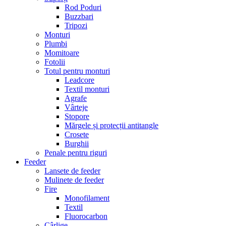
Rod Poduri
Buzzbari
Tripozi
Monturi
Plumbi
Momitoare
Fotolii
Totul pentru monturi
Leadcore
Textil monturi
Agrafe
Vârteje
Stopore
Mărgele și protecții antitangle
Crosete
Burghii
Penale pentru riguri
Feeder
Lansete de feeder
Mulinete de feeder
Fire
Monofilament
Textil
Fluorocarbon
Cârlige