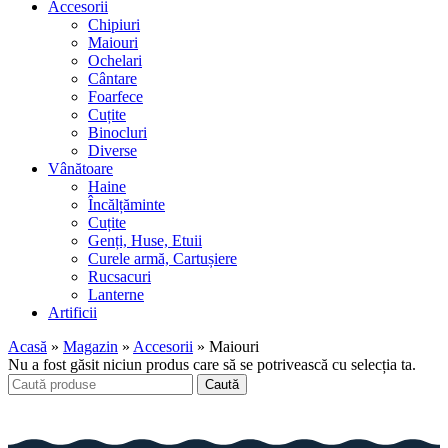
Accesorii
Chipiuri
Maiouri
Ochelari
Cântare
Foarfece
Cuțite
Binocluri
Diverse
Vânătoare
Haine
Încălțăminte
Cuțite
Genți, Huse, Etuii
Curele armă, Cartușiere
Rucsacuri
Lanterne
Artificii
Acasă
»
Magazin
»
Accesorii
»
Maiouri
Nu a fost găsit niciun produs care să se potrivească cu selecția ta.
Caută