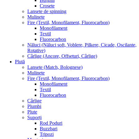
Burghii
Crosete
Lansete de spinning
Mulinete
Fire (Textil, Monofilament, Fluorocarbon)
Monofilament
Textil
Fluorocarbon
Năluci (Năluci soft, Voblere, Pilkere, Cicade, Oscilante,
Rotative)
Cârlige (Ancore, Offseturi, Cârlige)
Plută
Lansete (Match, Bolognese)
Mulinete
Fire (Textil, Monofilament, Fluorocarbon)
Monofilament
Textil
Fluorocarbon
Cârlige
Plumbi
Plute
Suporți
Rod Poduri
Buzzbari
Tripozi