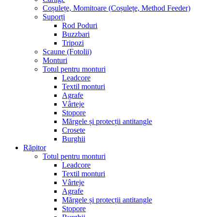
Coșulețe, Momitoare (Coșulețe, Method Feeder)
Suporți
Rod Poduri
Buzzbari
Tripozi
Scaune (Fotolii)
Monturi
Totul pentru monturi
Leadcore
Textil monturi
Agrafe
Vârteje
Stopore
Mărgele și protecții antitangle
Crosete
Burghii
Răpitor
Totul pentru monturi
Leadcore
Textil monturi
Vârteje
Agrafe
Mărgele și protecții antitangle
Stopore