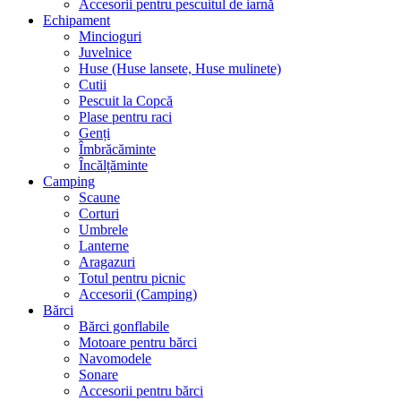
Accesorii pentru pescuitul de iarnă
Echipament
Mincioguri
Juvelnice
Huse (Huse lansete, Huse mulinete)
Cutii
Pescuit la Copcă
Plase pentru raci
Genți
Îmbrăcăminte
Încălțăminte
Camping
Scaune
Corturi
Umbrele
Lanterne
Aragazuri
Totul pentru picnic
Accesorii (Camping)
Bărci
Bărci gonflabile
Motoare pentru bărci
Navomodele
Sonare
Accesorii pentru bărci