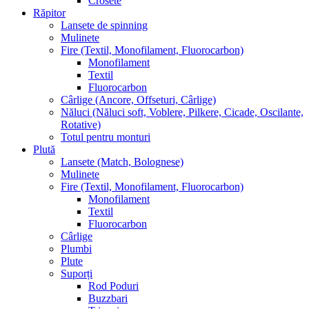
Crosete
Răpitor
Lansete de spinning
Mulinete
Fire (Textil, Monofilament, Fluorocarbon)
Monofilament
Textil
Fluorocarbon
Cârlige (Ancore, Offseturi, Cârlige)
Năluci (Năluci soft, Voblere, Pilkere, Cicade, Oscilante,
Rotative)
Totul pentru monturi
Plută
Lansete (Match, Bolognese)
Mulinete
Fire (Textil, Monofilament, Fluorocarbon)
Monofilament
Textil
Fluorocarbon
Cârlige
Plumbi
Plute
Suporți
Rod Poduri
Buzzbari