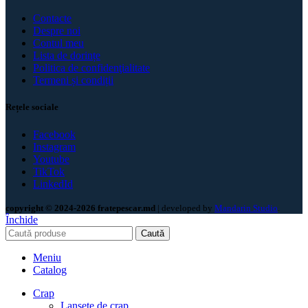
Contacte
Despre noi
Contul meu
Lista de dorințe
Politica de confidenţialitate
Termeni și condiții
Rețele sociale
Facebook
Instagram
Youtube
TikTok
LinkedId
copyright © 2024-2026 fratepescar.md
| developed by
Mandarin Studio
.
Închide
Caută
Meniu
Catalog
Crap
Lansete de crap