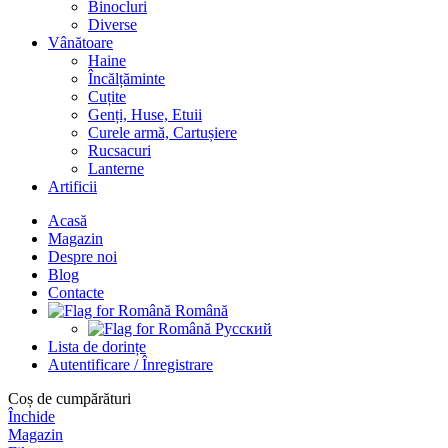
Binocluri
Diverse
Vânătoare
Haine
Încălțăminte
Cuțite
Genți, Huse, Etuii
Curele armă, Cartușiere
Rucsacuri
Lanterne
Artificii
Acasă
Magazin
Despre noi
Blog
Contacte
Română
Русский
Lista de dorințe
Autentificare / Înregistrare
Coș de cumpărături
Închide
Magazin