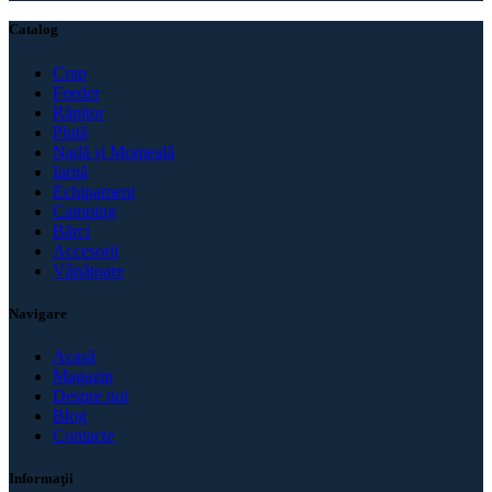
Catalog
Crap
Feeder
Răpitor
Plută
Nadă și Momeală
Iarnă
Echipament
Camping
Bărci
Accesorii
Vânătoare
Navigare
Acasă
Magazin
Despre noi
Blog
Contacte
Informaţii