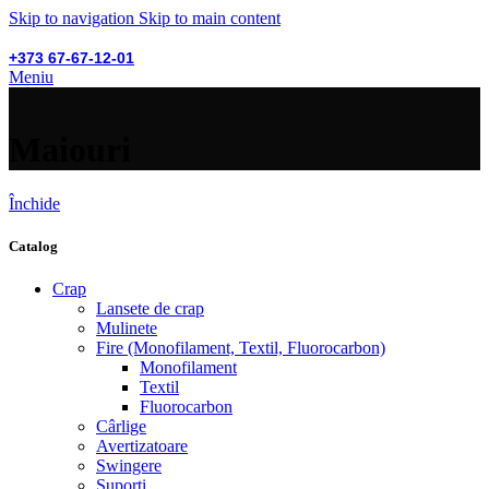
Skip to navigation
Skip to main content
+373 67-67-12-01
Meniu
Maiouri
Închide
Catalog
Crap
Lansete de crap
Mulinete
Fire (Monofilament, Textil, Fluorocarbon)
Monofilament
Textil
Fluorocarbon
Cârlige
Avertizatoare
Swingere
Suporți