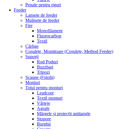
Penale pentru riguri
Feeder
Lansete de feeder
Mulinete de feeder
Fire
Monofilament
Fluorocarbon
Textil
Cârlige
Coșulețe, Momitoare (Coșulețe, Method Feeder)
Suporți
Rod Poduri
Buzzbari
Tripozi
Scaune (Fotolii)
Monturi
Totul pentru monturi
Leadcore
Textil monturi
Vârteje
Agrafe
Mărgele și protecții antitangle
Stopore
Burghii