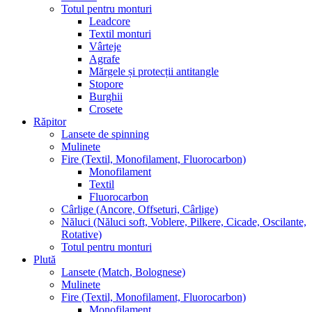
Totul pentru monturi
Leadcore
Textil monturi
Vârteje
Agrafe
Mărgele și protecții antitangle
Stopore
Burghii
Crosete
Răpitor
Lansete de spinning
Mulinete
Fire (Textil, Monofilament, Fluorocarbon)
Monofilament
Textil
Fluorocarbon
Cârlige (Ancore, Offseturi, Cârlige)
Năluci (Năluci soft, Voblere, Pilkere, Cicade, Oscilante,
Rotative)
Totul pentru monturi
Plută
Lansete (Match, Bolognese)
Mulinete
Fire (Textil, Monofilament, Fluorocarbon)
Monofilament