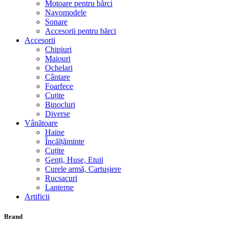
Motoare pentru bărci
Navomodele
Sonare
Accesorii pentru bărci
Accesorii
Chipiuri
Maiouri
Ochelari
Cântare
Foarfece
Cuțite
Binocluri
Diverse
Vânătoare
Haine
Încălțăminte
Cuțite
Genți, Huse, Etuii
Curele armă, Cartușiere
Rucsacuri
Lanterne
Artificii
Brand