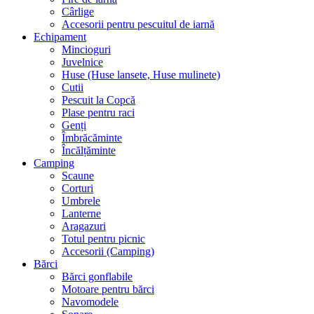
Cârlige
Accesorii pentru pescuitul de iarnă
Echipament
Mincioguri
Juvelnice
Huse (Huse lansete, Huse mulinete)
Cutii
Pescuit la Copcă
Plase pentru raci
Genți
Îmbrăcăminte
Încălțăminte
Camping
Scaune
Corturi
Umbrele
Lanterne
Aragazuri
Totul pentru picnic
Accesorii (Camping)
Bărci
Bărci gonflabile
Motoare pentru bărci
Navomodele