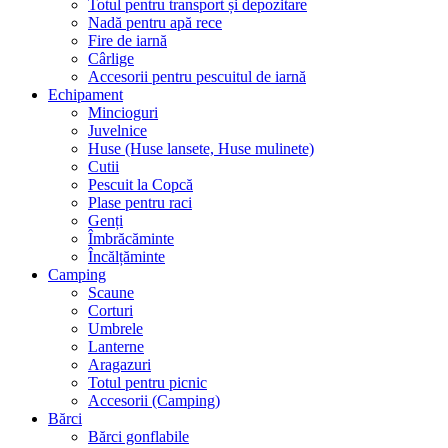
Totul pentru transport și depozitare
Nadă pentru apă rece
Fire de iarnă
Cârlige
Accesorii pentru pescuitul de iarnă
Echipament
Mincioguri
Juvelnice
Huse (Huse lansete, Huse mulinete)
Cutii
Pescuit la Copcă
Plase pentru raci
Genți
Îmbrăcăminte
Încălțăminte
Camping
Scaune
Corturi
Umbrele
Lanterne
Aragazuri
Totul pentru picnic
Accesorii (Camping)
Bărci
Bărci gonflabile