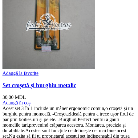
Adaugă la favorite
Set croșetă și burghiu metalic
30,00
MDL
Adaugă în coș
Acest set 3-în-1 include un mâner ergonomic comun,o croșetă și un
burghiu pentru momeală. -Croșeta:Ideală pentru a trece ușor firul de
păr prin boilies-uri și pelete. -Burghiul:Perfect pentru a găuri
momelile tari,prevenind crăparea acestora. Montarea, precizia și
durabilitate.Acestea sunt funcțiile ce definește cel mai bine acest
set.Nu ezita să fii tu proprietarul acestui set indispensabil din trusa