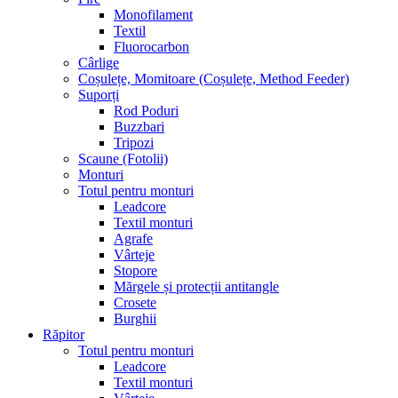
Monofilament
Textil
Fluorocarbon
Cârlige
Coșulețe, Momitoare (Coșulețe, Method Feeder)
Suporți
Rod Poduri
Buzzbari
Tripozi
Scaune (Fotolii)
Monturi
Totul pentru monturi
Leadcore
Textil monturi
Agrafe
Vârteje
Stopore
Mărgele și protecții antitangle
Crosete
Burghii
Răpitor
Totul pentru monturi
Leadcore
Textil monturi