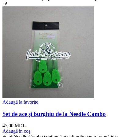
ta!
Adaugă la favorite
Set de ace și burghiu de la Needle Cambo
45,00
MDL
Adaugă în coș
Setul Needle Combo conține 4 ace diferite pentru pregătirea