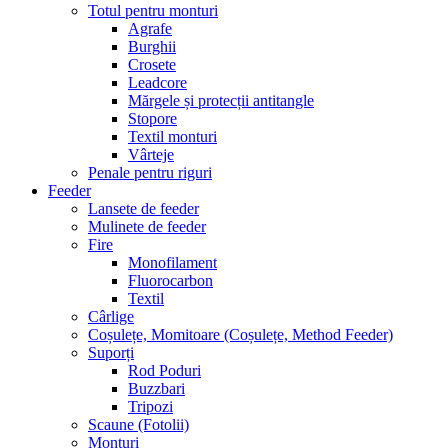
Totul pentru monturi
Agrafe
Burghii
Crosete
Leadcore
Mărgele și protecții antitangle
Stopore
Textil monturi
Vârteje
Penale pentru riguri
Feeder
Lansete de feeder
Mulinete de feeder
Fire
Monofilament
Fluorocarbon
Textil
Cârlige
Coșulețe, Momitoare (Coșulețe, Method Feeder)
Suporți
Rod Poduri
Buzzbari
Tripozi
Scaune (Fotolii)
Monturi