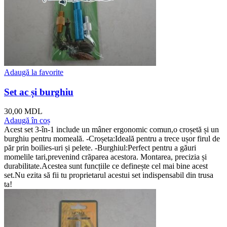
Adaugă la favorite
Set ac și burghiu
30,00
MDL
Adaugă în coș
Acest set 3-în-1 include un mâner ergonomic comun,o croșetă și un
burghiu pentru momeală. -Croșeta:Ideală pentru a trece ușor firul de
păr prin boilies-uri și pelete. -Burghiul:Perfect pentru a găuri
momelile tari,prevenind crăparea acestora. Montarea, precizia și
durabilitate.Acestea sunt funcțiile ce definește cel mai bine acest
set.Nu ezita să fii tu proprietarul acestui set indispensabil din trusa
ta!