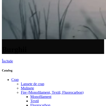
Burghii
Închide
Catalog
Crap
Lansete de crap
Mulinete
Fire (Monofilament, Textil, Fluorocarbon)
Monofilament
Textil
Fluorocarbon