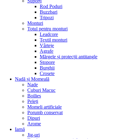
Suporți
Rod Poduri
Buzzbari
Tripozi
Monturi
Totul pentru monturi
Leadcore
Textil monturi
Vârteje
Agrafe
Mărgele și protecții antitangle
Stopore
Burghii
Crosete
Nadă și Momeală
Nade
Cuburi Macuc
Boilies
Peleți
Momeli artificiale
Porumb conservat
Dipuri
Arome
Iarnă
Jig-uri