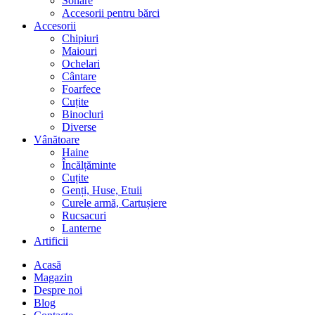
Sonare
Accesorii pentru bărci
Accesorii
Chipiuri
Maiouri
Ochelari
Cântare
Foarfece
Cuțite
Binocluri
Diverse
Vânătoare
Haine
Încălțăminte
Cuțite
Genți, Huse, Etuii
Curele armă, Cartușiere
Rucsacuri
Lanterne
Artificii
Acasă
Magazin
Despre noi
Blog