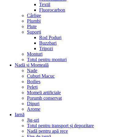
Textil
Fluorocarbon
Cârlige
Plumbi
Plute
Suporți
Rod Poduri
Buzzbari
Tripozi
Monturi
Totul pentru monturi
Nadă și Momeală
Nade
Cuburi Macuc
Boilies
Peleți
Momeli artificiale
Porumb conservat
Dipuri
Arome
Iarnă
Jig-uri
Totul pentru transport și depozitare
Nadă pentru apă rece
Fire de iarnă