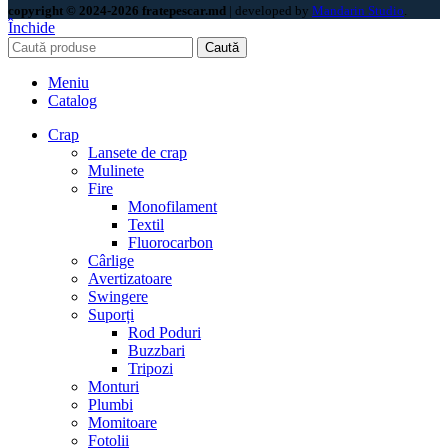
copyright © 2024-2026 fratepescar.md
| developed by
Mandarin Studio
.
Închide
Caută
Meniu
Catalog
Crap
Lansete de crap
Mulinete
Fire
Monofilament
Textil
Fluorocarbon
Cârlige
Avertizatoare
Swingere
Suporți
Rod Poduri
Buzzbari
Tripozi
Monturi
Plumbi
Momitoare
Fotolii