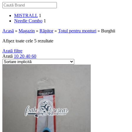
MISTRALL
1
Needle Combo
1
Acasă
»
Magazin
»
Răpitor
»
Totul pentru monturi
»
Burghii
Afișez toate cele 5 rezultate
Arată filtre
Arată
10
20
40
60