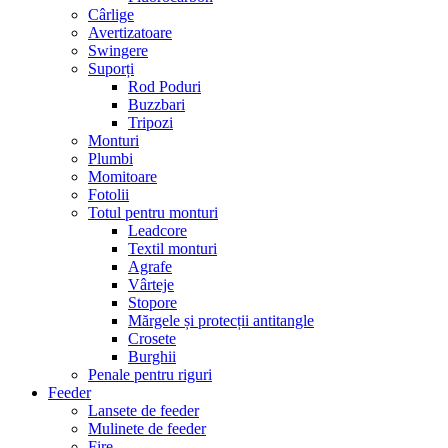
Cârlige
Avertizatoare
Swingere
Suporți
Rod Poduri
Buzzbari
Tripozi
Monturi
Plumbi
Momitoare
Fotolii
Totul pentru monturi
Leadcore
Textil monturi
Agrafe
Vârteje
Stopore
Mărgele și protecții antitangle
Crosete
Burghii
Penale pentru riguri
Feeder
Lansete de feeder
Mulinete de feeder
Fire