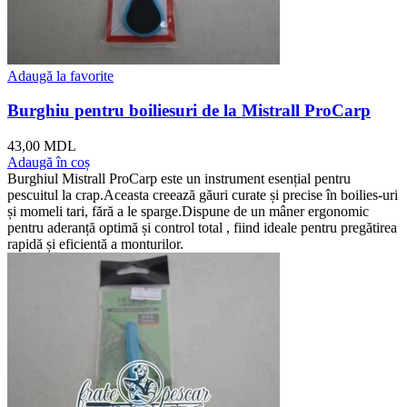
Adaugă la favorite
Burghiu pentru boiliesuri de la Mistrall ProCarp
43,00
MDL
Adaugă în coș
Burghiul Mistrall ProCarp este un instrument esențial pentru
pescuitul la crap.Aceasta creează găuri curate și precise în boilies-uri
și momeli tari, fără a le sparge.Dispune de un mâner ergonomic
pentru aderanță optimă și control total , fiind ideale pentru pregătirea
rapidă și eficientă a monturilor.