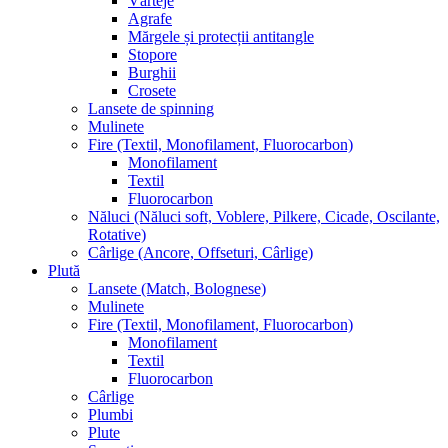
Vârteje
Agrafe
Mărgele și protecții antitangle
Stopore
Burghii
Crosete
Lansete de spinning
Mulinete
Fire (Textil, Monofilament, Fluorocarbon)
Monofilament
Textil
Fluorocarbon
Năluci (Năluci soft, Voblere, Pilkere, Cicade, Oscilante,
Rotative)
Cârlige (Ancore, Offseturi, Cârlige)
Plută
Lansete (Match, Bolognese)
Mulinete
Fire (Textil, Monofilament, Fluorocarbon)
Monofilament
Textil
Fluorocarbon
Cârlige
Plumbi
Plute