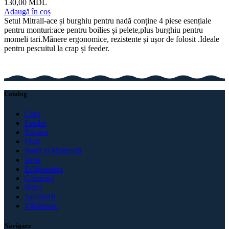
130,00
MDL
Adaugă în coș
Setul Mitrall-ace și burghiu pentru nadă conține 4 piese esențiale
pentru monturi:ace pentru boilies și pelete,plus burghiu pentru
momeli tari.Mânere ergonomice, rezistente și ușor de folosit .Ideale
pentru pescuitul la crap și feeder.
Catalog
Crap
Feeder
Răpitor
Plută
Nadă și Momeală
Iarnă
Echipament
Camping
Bărci
Accesorii
Vânătoare
Navigare