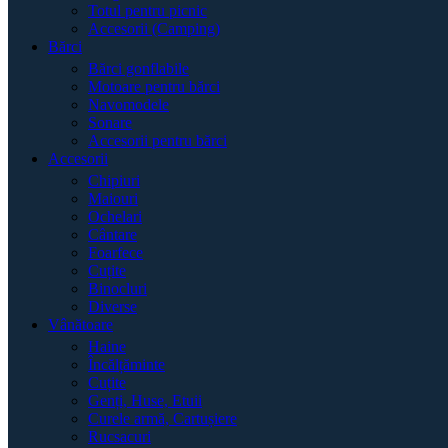
Totul pentru picnic
Accesorii (Camping)
Bărci
Bărci gonflabile
Motoare pentru bărci
Navomodele
Sonare
Accesorii pentru bărci
Accesorii
Chipiuri
Maiouri
Ochelari
Cântare
Foarfece
Cuțite
Binocluri
Diverse
Vânătoare
Haine
Încălțăminte
Cuțite
Genți, Huse, Etuii
Curele armă, Cartușiere
Rucsacuri