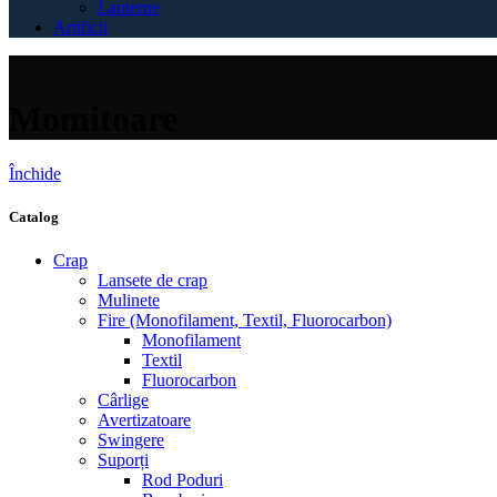
Lanterne
Artificii
Momitoare
Închide
Catalog
Crap
Lansete de crap
Mulinete
Fire (Monofilament, Textil, Fluorocarbon)
Monofilament
Textil
Fluorocarbon
Cârlige
Avertizatoare
Swingere
Suporți
Rod Poduri