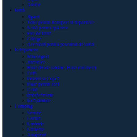
Arome
Iarnă
Jig-uri
Totul pentru transport și depozitare
Nadă pentru apă rece
Fire de iarnă
Cârlige
Accesorii pentru pescuitul de iarnă
Echipament
Mincioguri
Juvelnice
Huse (Huse lansete, Huse mulinete)
Cutii
Pescuit la Copcă
Plase pentru raci
Genți
Îmbrăcăminte
Încălțăminte
Camping
Scaune
Corturi
Umbrele
Lanterne
Aragazuri