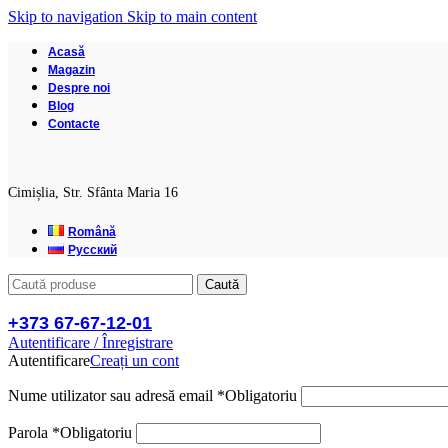
Skip to navigation
Skip to main content
Acasă
Magazin
Despre noi
Blog
Contacte
Cimișlia, Str. Sfânta Maria 16
Română
Русский
Caută
+373 67-67-12-01
Autentificare / Înregistrare
Autentificare
Creați un cont
Nume utilizator sau adresă email
*
Obligatoriu
Parola
*
Obligatoriu