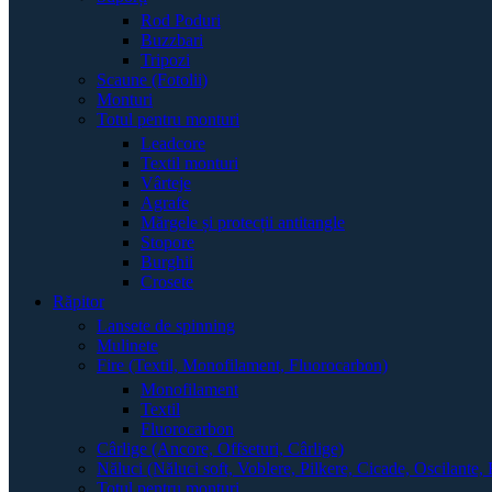
Rod Poduri
Buzzbari
Tripozi
Scaune (Fotolii)
Monturi
Totul pentru monturi
Leadcore
Textil monturi
Vârteje
Agrafe
Mărgele și protecții antitangle
Stopore
Burghii
Crosete
Răpitor
Lansete de spinning
Mulinete
Fire (Textil, Monofilament, Fluorocarbon)
Monofilament
Textil
Fluorocarbon
Cârlige (Ancore, Offseturi, Cârlige)
Năluci (Năluci soft, Voblere, Pilkere, Cicade, Oscilante, 
Totul pentru monturi