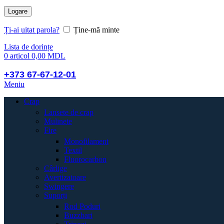
Logare
Ți-ai uitat parola?
Ține-mă minte
Lista de dorințe
0
articol
0,00
MDL
+373 67-67-12-01
Meniu
Crap
Lansete de crap
Mulinete
Fire
Monofilament
Textil
Fluorocarbon
Cârlige
Avertizatoare
Swingere
Suporți
Rod Poduri
Buzzbari