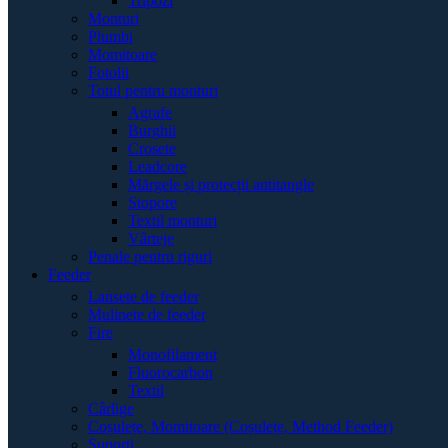
Tripozi
Monturi
Plumbi
Momitoare
Fotolii
Totul pentru monturi
Agrafe
Burghii
Crosete
Leadcore
Mărgele și protecții antitangle
Stopore
Textil monturi
Vârteje
Penale pentru riguri
Feeder
Lansete de feeder
Mulinete de feeder
Fire
Monofilament
Fluorocarbon
Textil
Cârlige
Coșulețe, Momitoare (Coșulețe, Method Feeder)
Suporți