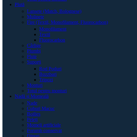
Plută
Lansete (Match, Bolognese)
Mulinete
Fire (Textil, Monofilament, Fluorocarbon)
Monofilament
Textil
Fluorocarbon
Cârlige
Plumbi
Plute
Suporți
Rod Poduri
Buzzbari
Tripozi
Monturi
Totul pentru monturi
Nadă și Momeală
Nade
Cuburi Macuc
Boilies
Peleți
Momeli artificiale
Porumb conservat
Dipuri