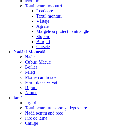
Monturi
Totul pentru monturi
Leadcore
Textil monturi
Vârteje
Agrafe
Mărgele și protecții antitangle
Stopore
Burghii
Crosete
Nadă și Momeală
Nade
Cuburi Macuc
Boilies
Peleți
Momeli artificiale
Porumb conservat
Dipuri
Arome
Iarnă
Jig-uri
Totul pentru transport și depozitare
Nadă pentru apă rece
Fire de iarnă
Cârlige