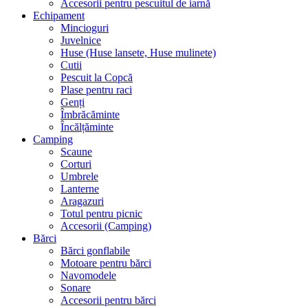
Accesorii pentru pescuitul de iarnă
Echipament
Mincioguri
Juvelnice
Huse (Huse lansete, Huse mulinete)
Cutii
Pescuit la Copcă
Plase pentru raci
Genți
Îmbrăcăminte
Încălțăminte
Camping
Scaune
Corturi
Umbrele
Lanterne
Aragazuri
Totul pentru picnic
Accesorii (Camping)
Bărci
Bărci gonflabile
Motoare pentru bărci
Navomodele
Sonare
Accesorii pentru bărci