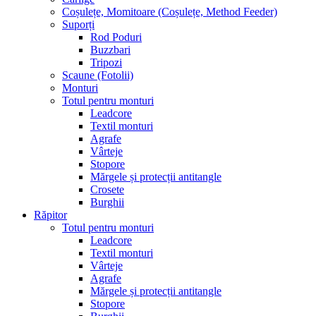
Coșulețe, Momitoare (Coșulețe, Method Feeder)
Suporți
Rod Poduri
Buzzbari
Tripozi
Scaune (Fotolii)
Monturi
Totul pentru monturi
Leadcore
Textil monturi
Agrafe
Vârteje
Stopore
Mărgele și protecții antitangle
Crosete
Burghii
Răpitor
Totul pentru monturi
Leadcore
Textil monturi
Vârteje
Agrafe
Mărgele și protecții antitangle
Stopore