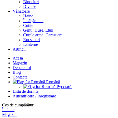
Binocluri
Diverse
Vânătoare
Haine
Încălțăminte
Cuțite
Genți, Huse, Etuii
Curele armă, Cartușiere
Rucsacuri
Lanterne
Artificii
Acasă
Magazin
Despre noi
Blog
Contacte
Română
Русский
Lista de dorințe
Autentificare / Înregistrare
Coș de cumpărături
Închide
Magazin