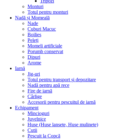
Tripozi
Monturi
Totul pentru monturi
Nadă și Momeală
Nade
Cuburi Macuc
Boilies
Peleți
Momeli artificiale
Porumb conservat
Dipuri
Arome
Iarnă
Jig-uri
Totul pentru transport și depozitare
Nadă pentru apă rece
Fire de iarnă
Cârlige
Accesorii pentru pescuitul de iarnă
Echipament
Mincioguri
Juvelnice
Huse (Huse lansete, Huse mulinete)
Cutii
Pescuit la Copcă