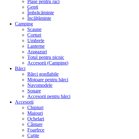
Plase pentru raci
Genți
Îmbrăcăminte
Încălțăminte
Camping
Scaune
Corturi
Umbrele
Lanterne
Aragazuri
Totul pentru picnic
Accesorii (Camping)
Bărci
Bărci gonflabile
Motoare pentru bărci
Navomodele
Sonare
Accesorii pentru bărci
Accesorii
Chipiuri
Maiouri
Ochelari
Cântare
Foarfece
Cuțite