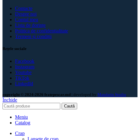
Contacte
Despre noi
Contul meu
Lista de dorințe
Politica de confidenţialitate
Termeni și condiții
Rețele sociale
Facebook
Instagram
Youtube
TikTok
LinkedId
copyright © 2024-2026 fratepescar.md
| developed by
Mandarin Studio
.
Închide
Caută
Meniu
Catalog
Crap
Lansete de crap