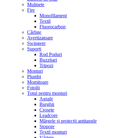
Mulinete
Fire
Monofilament
Textil
Fluorocarbon
Cârlige
Avertizatoare
Swingere
Suporți
Rod Poduri
Buzzbari
Tripozi
Monturi
Plumbi
Momitoare
Fotolii
Totul pentru monturi
Agrafe
Burghii
Crosete
Leadcore
Mărgele și protecții antitangle
Stopore
Textil monturi
Vârteje