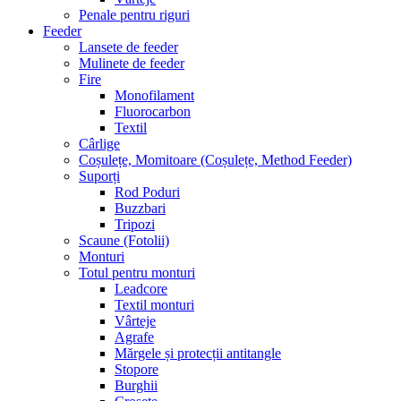
Penale pentru riguri
Feeder
Lansete de feeder
Mulinete de feeder
Fire
Monofilament
Fluorocarbon
Textil
Cârlige
Coșulețe, Momitoare (Coșulețe, Method Feeder)
Suporți
Rod Poduri
Buzzbari
Tripozi
Scaune (Fotolii)
Monturi
Totul pentru monturi
Leadcore
Textil monturi
Vârteje
Agrafe
Mărgele și protecții antitangle
Stopore
Burghii