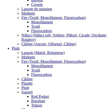
Burghii
Crosete
Lansete de spinning
Mulinete
Fire (Textil, Monofilament, Fluorocarbon)
Monofilament
Textil
Fluorocarbon
Năluci (Năluci soft, Voblere, Pilkere, Cicade, Oscilante,
Rotative)
Cârlige (Ancore, Offseturi, Cârlige)
Plută
Lansete (Match, Bolognese)
Mulinete
Fire (Textil, Monofilament, Fluorocarbon)
Monofilament
Textil
Fluorocarbon
Cârlige
Plumbi
Plute
Suporți
Rod Poduri
Buzzbari
Tripozi