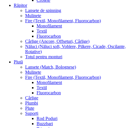
Crosete
Răpitor
Lansete de spinning
Mulinete
Fire (Textil, Monofilament, Fluorocarbon)
Monofilament
Textil
Fluorocarbon
Cârlige (Ancore, Offseturi, Cârlige)
Năluci (Năluci soft, Voblere, Pilkere, Cicade, Oscilante,
Rotative)
Totul pentru monturi
Plută
Lansete (Match, Bolognese)
Mulinete
Fire (Textil, Monofilament, Fluorocarbon)
Monofilament
Textil
Fluorocarbon
Cârlige
Plumbi
Plute
Suporți
Rod Poduri
Buzzbari