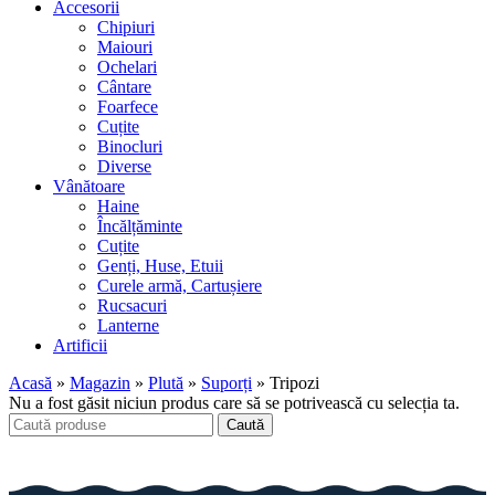
Accesorii
Chipiuri
Maiouri
Ochelari
Cântare
Foarfece
Cuțite
Binocluri
Diverse
Vânătoare
Haine
Încălțăminte
Cuțite
Genți, Huse, Etuii
Curele armă, Cartușiere
Rucsacuri
Lanterne
Artificii
Acasă
»
Magazin
»
Plută
»
Suporți
»
Tripozi
Nu a fost găsit niciun produs care să se potrivească cu selecția ta.
Caută