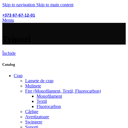
Skip to navigation
Skip to main content
+373 67-67-12-01
Meniu
Tripozi
Închide
Catalog
Crap
Lansete de crap
Mulinete
Fire (Monofilament, Textil, Fluorocarbon)
Monofilament
Textil
Fluorocarbon
Cârlige
Avertizatoare
Swingere
Suporți