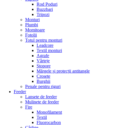
Rod Poduri
Buzzbari
Tripozi
Monturi
Plumbi
Momitoare
Fotolii
Totul pentru monturi
Leadcore
Textil monturi
Agrafe
Vârteje
Stopore
Mărgele și protecții antitangle
Crosete
Burghii
Penale pentru riguri
Feeder
Lansete de feeder
Mulinete de feeder
Fire
Monofilament
Textil
Fluorocarbon
Cârlige