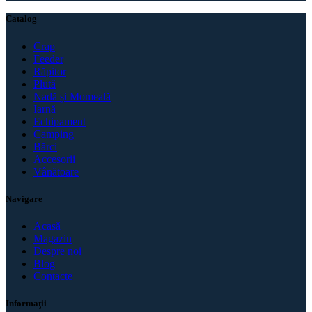
Catalog
Crap
Feeder
Răpitor
Plută
Nadă și Momeală
Iarnă
Echipament
Camping
Bărci
Accesorii
Vânătoare
Navigare
Acasă
Magazin
Despre noi
Blog
Contacte
Informaţii