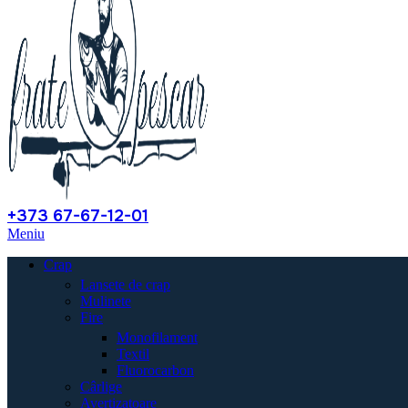
+373 67-67-12-01
Meniu
Crap
Lansete de crap
Mulinete
Fire
Monofilament
Textil
Fluorocarbon
Cârlige
Avertizatoare