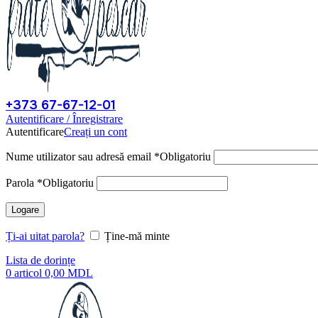
+373 67-67-12-01
Autentificare / Înregistrare
Autentificare
Creați un cont
Nume utilizator sau adresă email
*
Obligatoriu
Parola
*
Obligatoriu
Logare
Ți-ai uitat parola?
Ține-mă minte
Lista de dorințe
0
articol
0,00
MDL