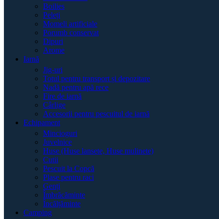
Boilies
Peleți
Momeli artificiale
Porumb conservat
Dipuri
Arome
Iarnă
Jig-uri
Totul pentru transport și depozitare
Nadă pentru apă rece
Fire de iarnă
Cârlige
Accesorii pentru pescuitul de iarnă
Echipament
Mincioguri
Juvelnice
Huse (Huse lansete, Huse mulinete)
Cutii
Pescuit la Copcă
Plase pentru raci
Genți
Îmbrăcăminte
Încălțăminte
Camping