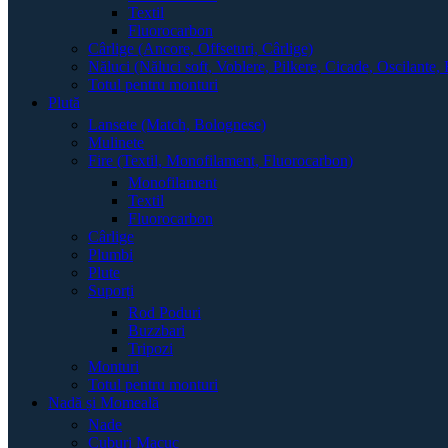
Textil
Fluorocarbon
Cârlige (Ancore, Offseturi, Cârlige)
Năluci (Năluci soft, Voblere, Pilkere, Cicade, Oscilante, 
Totul pentru monturi
Plută
Lansete (Match, Bolognese)
Mulinete
Fire (Textil, Monofilament, Fluorocarbon)
Monofilament
Textil
Fluorocarbon
Cârlige
Plumbi
Plute
Suporți
Rod Poduri
Buzzbari
Tripozi
Monturi
Totul pentru monturi
Nadă și Momeală
Nade
Cuburi Macuc