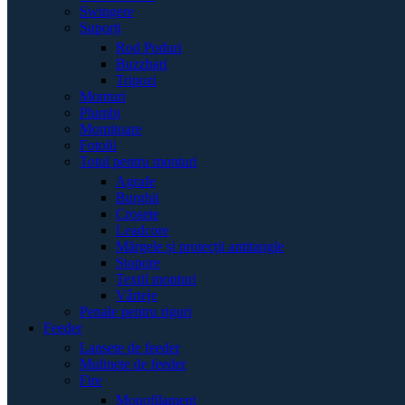
Swingere
Suporți
Rod Poduri
Buzzbari
Tripozi
Monturi
Plumbi
Momitoare
Fotolii
Totul pentru monturi
Agrafe
Burghii
Crosete
Leadcore
Mărgele și protecții antitangle
Stopore
Textil monturi
Vârteje
Penale pentru riguri
Feeder
Lansete de feeder
Mulinete de feeder
Fire
Monofilament