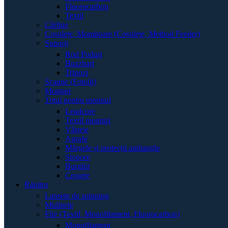
Fluorocarbon
Textil
Cârlige
Coșulețe, Momitoare (Coșulețe, Method Feeder)
Suporți
Rod Poduri
Buzzbari
Tripozi
Scaune (Fotolii)
Monturi
Totul pentru monturi
Leadcore
Textil monturi
Vârteje
Agrafe
Mărgele și protecții antitangle
Stopore
Burghii
Crosete
Răpitor
Lansete de spinning
Mulinete
Fire (Textil, Monofilament, Fluorocarbon)
Monofilament