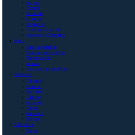
Scaune
Corturi
Umbrele
Lanterne
Aragazuri
Totul pentru picnic
Accesorii (Camping)
Bărci
Bărci gonflabile
Motoare pentru bărci
Navomodele
Sonare
Accesorii pentru bărci
Accesorii
Chipiuri
Maiouri
Ochelari
Cântare
Foarfece
Cuțite
Binocluri
Diverse
Vânătoare
Haine