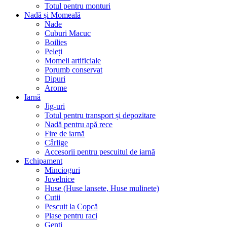
Totul pentru monturi
Nadă și Momeală
Nade
Cuburi Macuc
Boilies
Peleți
Momeli artificiale
Porumb conservat
Dipuri
Arome
Iarnă
Jig-uri
Totul pentru transport și depozitare
Nadă pentru apă rece
Fire de iarnă
Cârlige
Accesorii pentru pescuitul de iarnă
Echipament
Mincioguri
Juvelnice
Huse (Huse lansete, Huse mulinete)
Cutii
Pescuit la Copcă
Plase pentru raci
Genți