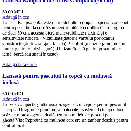
Lansetă Kalipso 0502-Ultra Compactă(50 cm)
60,00
MDL
Adaugă în coș
Lanseta Kalipso 0502 este un model ultra-compact, special conceput
pentru pescuitul la copcă sau pentru inițierea copiilor.Cu o lungime
de doar 50 cm, aceasta oferă manevrabilitate maximă și o
senzitivitate ridicată. -Vizibilitate(datorită vârfului portocaliu) -
Construcție(dintr-o singura bucată) -Confort (mâner ergonomic din
burete pentru o priză sigură) -Utilizare(ideală pentru pescuitul de
iarnă, barcă sau spații înguste).
Adaugă la favorite
Lansetă pentru pescuitul la copcă cu mulinetă
inclusă
60,00
MDL
Adaugă în coș
Lansetă compactă și ulta-ușoară, special concepută pentru pescuitul
la copcă.Designul ergonomic și materiale rezistente la temperaturi
scăzute o fac alegerea ideală pentru partidele de pescuit pe
gheață.Vine împreună cu mulineta care are un tambur deschis pentru
control facil.