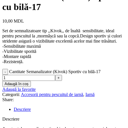
cu bilă-17
10,00
MDL
Set de semnalizatoare tip ,,Kivok,, de înaltă sensibilitate, ideal
pentru pescuitul la ,mormâșcă sau la copcă.Design sportiv și culori
stridente asigură o vizibilitate excelentă acelor mai fine trăsături.
-Sensibilitate maximă
-Vizibilitate sporită
-Montare rapidă
-Rezistență.
Cantitate Semanalizator (Kivok) Sportiv cu bilă-17
Adaugă în coș
Adaugă la favorite
Categorii:
Accesorii pentru pescuitul de iarnă
,
Iarnă
Share:
Descriere
Descriere