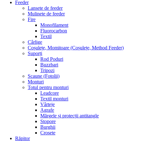
Feeder
Lansete de feeder
Mulinete de feeder
Fire
Monofilament
Fluorocarbon
Textil
Cârlige
Coșulețe, Momitoare (Coșulețe, Method Feeder)
Suporți
Rod Poduri
Buzzbari
Tripozi
Scaune (Fotolii)
Monturi
Totul pentru monturi
Leadcore
Textil monturi
Vârteje
Agrafe
Mărgele și protecții antitangle
Stopore
Burghii
Crosete
Răpitor