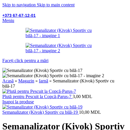
Skip to navigation
Skip to main content
+373 67-67-12-01
Meniu
Faceți click pentru a mări
Acasă
»
Magazin
»
Iarnă
»
Semanalizator (Kivok) Sportiv cu
bilă-17
Plută pentru Pescuit la Copcă-Parus-7
3,00
MDL
Inapoi la produse
Semanalizator (Kivok) Sportiv cu bilă-19
10,00
MDL
Semanalizator (Kivok) Sportiv