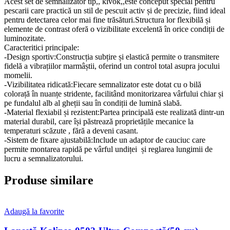
Acest set de semnalizator tip,, kivok,,este conceput special pentru
pescarii care practică un stil de pescuit activ și de precizie, fiind ideal
pentru detectarea celor mai fine trăsături.Structura lor flexibilă și
elemente de contrast oferă o vizibilitate excelentă în orice condiții de
luminozitate.
Caracteritici principale:
-Design sportiv:Construcția subțire și elastică permite o transmitere
fidelă a vibrațiilor marmâștii, oferind un control total asupra jocului
momelii.
-Vizibilitatea ridicată:Fiecare semnalizator este dotat cu o bilă
colorață în nuanțe stridente, facilitând monitorizarea vârfului chiar și
pe fundalul alb al gheții sau în condiții de lumină slabă.
-Material flexiabil și rezistent:Partea principală este realizată dintr-un
material durabil, care își păstrează proprietățile mecanice la
temperaturi scăzute , fără a deveni casant.
-Sistem de fixare ajustabilă:Include un adaptor de cauciuc care
permite montarea rapidă pe vârful undiței și reglarea lungimii de
lucru a semnalizatorului.
Produse similare
Adaugă la favorite