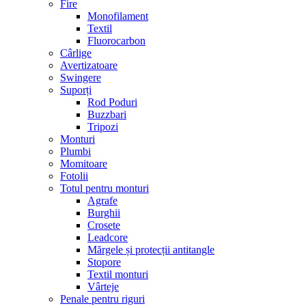
Fire
Monofilament
Textil
Fluorocarbon
Cârlige
Avertizatoare
Swingere
Suporți
Rod Poduri
Buzzbari
Tripozi
Monturi
Plumbi
Momitoare
Fotolii
Totul pentru monturi
Agrafe
Burghii
Crosete
Leadcore
Mărgele și protecții antitangle
Stopore
Textil monturi
Vârteje
Penale pentru riguri