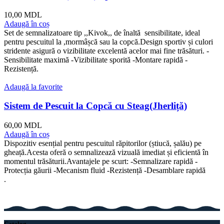
10,00
MDL
Adaugă în coș
Set de semnalizatoare tip ,,Kivok,, de înaltă sensibilitate, ideal
pentru pescuitul la ,mormâșcă sau la copcă.Design sportiv și culori
stridente asigură o vizibilitate excelentă acelor mai fine trăsături. -
Sensibilitate maximă -Vizibilitate sporită -Montare rapidă -
Rezistență.
Adaugă la favorite
Sistem de Pescuit la Copcă cu Steag(Jherliță)
60,00
MDL
Adaugă în coș
Dispozitiv esențial pentru pescuitul răpitorilor (știucă, șalău) pe
gheață.Acesta oferă o semnalizează vizuală imediat și eficientă în
momentul trăsăturii.Avantajele pe scurt: -Semnalizare rapidă -
Protecția găurii -Mecanism fluid -Rezistență -Desamblare rapidă
.
Catalog