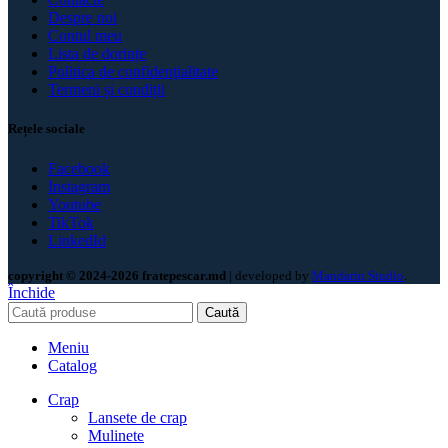
Despre noi
Contul meu
Lista de dorințe
Politica de confidenţialitate
Termeni și condiții
Rețele sociale
Facebook
Instagram
Youtube
TikTok
LinkedId
copyright © 2024-2026 fratepescar.md
| developed by
Mandarin Studio
.
Închide
Caută
Meniu
Catalog
Crap
Lansete de crap
Mulinete