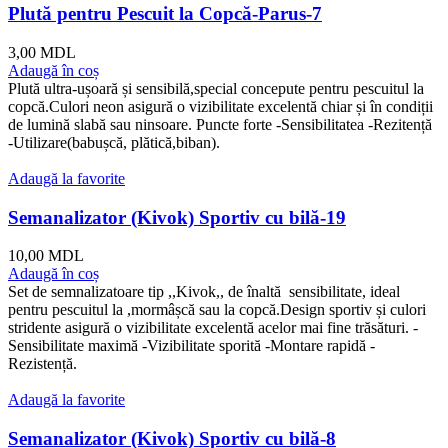
Plută pentru Pescuit la Copcă-Parus-7
3,00
MDL
Adaugă în coș
Plută ultra-ușoară și sensibilă,special concepute pentru pescuitul la
copcă.Culori neon asigură o vizibilitate excelentă chiar și în condiții
de lumină slabă sau ninsoare. Puncte forte -Sensibilitatea -Rezitență
-Utilizare(babușcă, plătică,biban).
Adaugă la favorite
Semanalizator (Kivok) Sportiv cu bilă-19
10,00
MDL
Adaugă în coș
Set de semnalizatoare tip ,,Kivok,, de înaltă sensibilitate, ideal
pentru pescuitul la ,mormâșcă sau la copcă.Design sportiv și culori
stridente asigură o vizibilitate excelentă acelor mai fine trăsături. -
Sensibilitate maximă -Vizibilitate sporită -Montare rapidă -
Rezistență.
Adaugă la favorite
Semanalizator (Kivok) Sportiv cu bilă-8