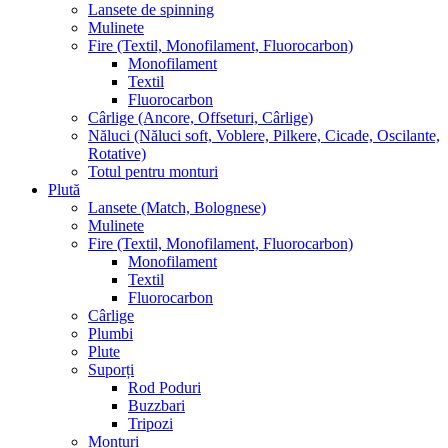
Lansete de spinning
Mulinete
Fire (Textil, Monofilament, Fluorocarbon)
Monofilament
Textil
Fluorocarbon
Cârlige (Ancore, Offseturi, Cârlige)
Năluci (Năluci soft, Voblere, Pilkere, Cicade, Oscilante,
Rotative)
Totul pentru monturi
Plută
Lansete (Match, Bolognese)
Mulinete
Fire (Textil, Monofilament, Fluorocarbon)
Monofilament
Textil
Fluorocarbon
Cârlige
Plumbi
Plute
Suporți
Rod Poduri
Buzzbari
Tripozi
Monturi