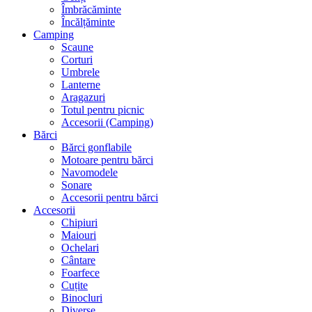
Îmbrăcăminte
Încălțăminte
Camping
Scaune
Corturi
Umbrele
Lanterne
Aragazuri
Totul pentru picnic
Accesorii (Camping)
Bărci
Bărci gonflabile
Motoare pentru bărci
Navomodele
Sonare
Accesorii pentru bărci
Accesorii
Chipiuri
Maiouri
Ochelari
Cântare
Foarfece
Cuțite
Binocluri
Diverse