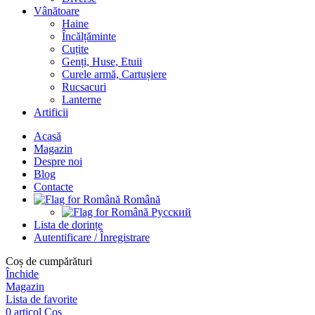
Vânătoare
Haine
Încălțăminte
Cuțite
Genți, Huse, Etuii
Curele armă, Cartușiere
Rucsacuri
Lanterne
Artificii
Acasă
Magazin
Despre noi
Blog
Contacte
Română
Русский
Lista de dorințe
Autentificare / Înregistrare
Coș de cumpărături
Închide
Magazin
Lista de favorite
0
articol
Coș