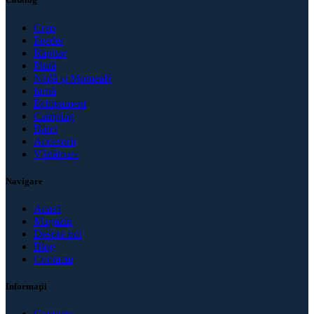
Crap
Feeder
Răpitor
Plută
Nadă și Momeală
Iarnă
Echipament
Camping
Bărci
Accesorii
Vânătoare
Navigare
Acasă
Magazin
Despre noi
Blog
Contacte
Informaţii
Contacte