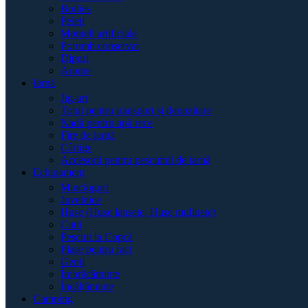
Boilies
Peleți
Momeli artificiale
Porumb conservat
Dipuri
Arome
Iarnă
Jig-uri
Totul pentru transport și depozitare
Nadă pentru apă rece
Fire de iarnă
Cârlige
Accesorii pentru pescuitul de iarnă
Echipament
Mincioguri
Juvelnice
Huse (Huse lansete, Huse mulinete)
Cutii
Pescuit la Copcă
Plase pentru raci
Genți
Îmbrăcăminte
Încălțăminte
Camping