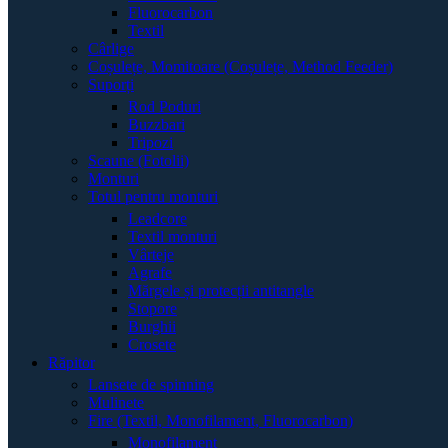
Fluorocarbon
Textil
Cârlige
Coșulețe, Momitoare (Coșulețe, Method Feeder)
Suporți
Rod Poduri
Buzzbari
Tripozi
Scaune (Fotolii)
Monturi
Totul pentru monturi
Leadcore
Textil monturi
Vârteje
Agrafe
Mărgele și protecții antitangle
Stopore
Burghii
Crosete
Răpitor
Lansete de spinning
Mulinete
Fire (Textil, Monofilament, Fluorocarbon)
Monofilament