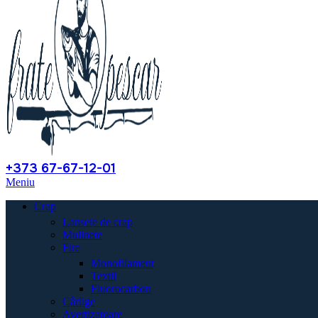
+373 67-67-12-01
Meniu
Crap
Lansete de crap
Mulinete
Fire
Monofilament
Textil
Fluorocarbon
Cârlige
Avertizatoare