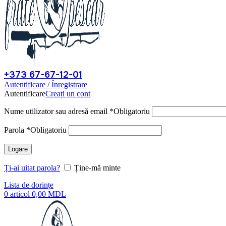
+373 67-67-12-01
Autentificare / Înregistrare
Autentificare
Creați un cont
Nume utilizator sau adresă email
*
Obligatoriu
Parola
*
Obligatoriu
Logare
Ți-ai uitat parola?
Ține-mă minte
Lista de dorințe
0
articol
0,00
MDL