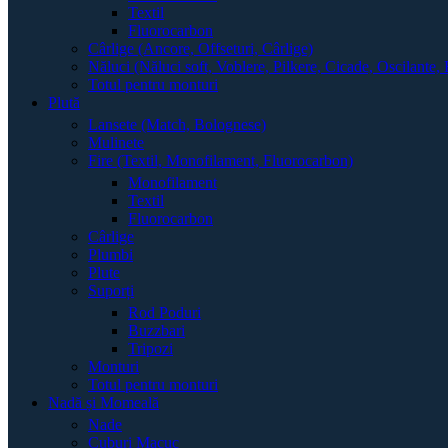
Textil
Fluorocarbon
Cârlige (Ancore, Offseturi, Cârlige)
Năluci (Năluci soft, Voblere, Pilkere, Cicade, Oscilante, 
Totul pentru monturi
Plută
Lansete (Match, Bolognese)
Mulinete
Fire (Textil, Monofilament, Fluorocarbon)
Monofilament
Textil
Fluorocarbon
Cârlige
Plumbi
Plute
Suporți
Rod Poduri
Buzzbari
Tripozi
Monturi
Totul pentru monturi
Nadă și Momeală
Nade
Cuburi Macuc