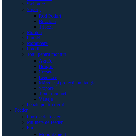
Swingere
Suporți
Rod Poduri
Buzzbari
Tripozi
Monturi
Plumbi
Momitoare
Fotolii
Totul pentru monturi
Agrafe
Burghii
Crosete
Leadcore
Mărgele și protecții antitangle
Stopore
Textil monturi
Vârteje
Penale pentru riguri
Feeder
Lansete de feeder
Mulinete de feeder
Fire
Monofilament