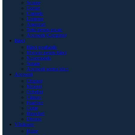
Scaune
Corturi
Umbrele
Lanterne
Aragazuri
Totul pentru picnic
Accesorii (Camping)
Bărci
Bărci gonflabile
Motoare pentru bărci
Navomodele
Sonare
Accesorii pentru bărci
Accesorii
Chipiuri
Maiouri
Ochelari
Cântare
Foarfece
Cuțite
Binocluri
Diverse
Vânătoare
Haine