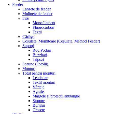
Feeder
Lansete de feeder
Mulinete de feeder
Fire
Monofilament
Fluorocarbon
Textil
Cârlige
Coșulețe, Momitoare (Coșulețe, Method Feeder)
Suporți
Rod Poduri
Buzzbari
Tripozi
Scaune (Fotolii)
Monturi
Totul pentru monturi
Leadcore
Textil monturi
Vârteje
Agrafe
Mărgele și protecții antitangle
Stopore
Burghii
Crosete