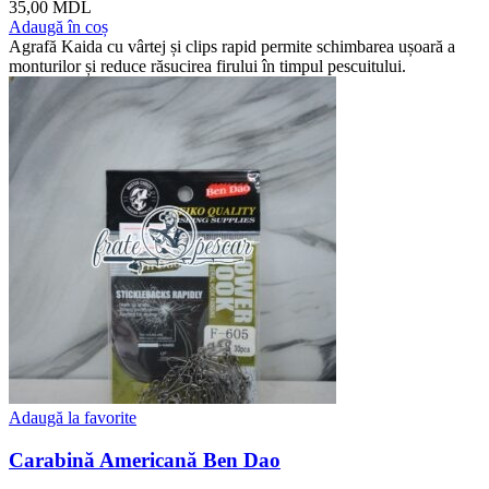
35,00
MDL
Adaugă în coș
Agrafă Kaida cu vârtej și clips rapid permite schimbarea ușoară a
monturilor și reduce răsucirea firului în timpul pescuitului.
Adaugă la favorite
Carabină Americană Ben Dao