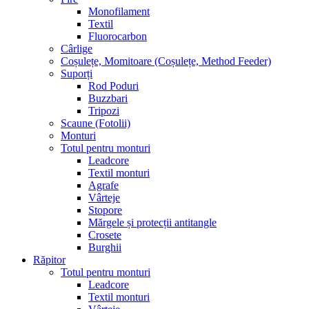
Monofilament
Textil
Fluorocarbon
Cârlige
Coșulețe, Momitoare (Coșulețe, Method Feeder)
Suporți
Rod Poduri
Buzzbari
Tripozi
Scaune (Fotolii)
Monturi
Totul pentru monturi
Leadcore
Textil monturi
Agrafe
Vârteje
Stopore
Mărgele și protecții antitangle
Crosete
Burghii
Răpitor
Totul pentru monturi
Leadcore
Textil monturi