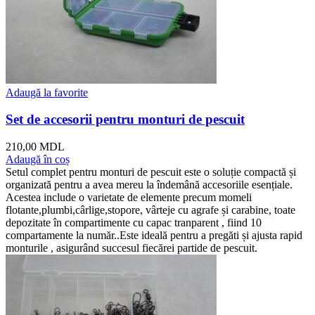
Adaugă la favorite
Set de accesorii pentru monturi de pescuit
210,00
MDL
Adaugă în coș
Setul complet pentru monturi de pescuit este o soluție compactă și
organizată pentru a avea mereu la îndemână accesoriile esențiale.
Acestea include o varietate de elemente precum momeli
flotante,plumbi,cârlige,stopore, vârteje cu agrafe și carabine, toate
depozitate în compartimente cu capac tranparent , fiind 10
compartamente la număr..Este ideală pentru a pregăti și ajusta rapid
monturile , asigurând succesul fiecărei partide de pescuit.