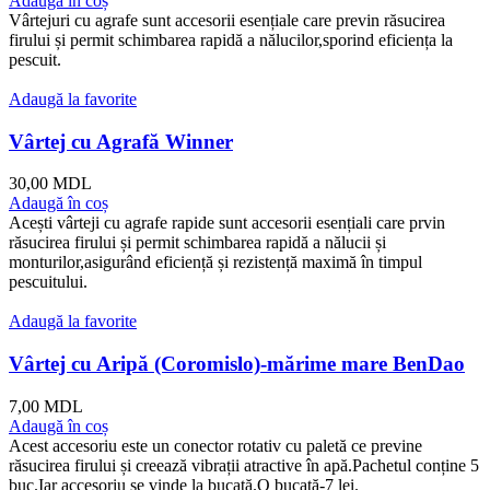
Adaugă în coș
Vârtejuri cu agrafe sunt accesorii esențiale care previn răsucirea
firului și permit schimbarea rapidă a nălucilor,sporind eficiența la
pescuit.
Adaugă la favorite
Vârtej cu Agrafă Winner
30,00
MDL
Adaugă în coș
Acești vârteji cu agrafe rapide sunt accesorii esențiali care prvin
răsucirea firului și permit schimbarea rapidă a nălucii și
monturilor,asigurând eficiență și rezistență maximă în timpul
pescuitului.
Adaugă la favorite
Vârtej cu Aripă (Coromislo)-mărime mare BenDao
7,00
MDL
Adaugă în coș
Acest accesoriu este un conector rotativ cu paletă ce previne
răsucirea firului și creează vibrații atractive în apă.Pachetul conține 5
buc.Iar accesoriu se vinde la bucată.O bucată-7 lei.