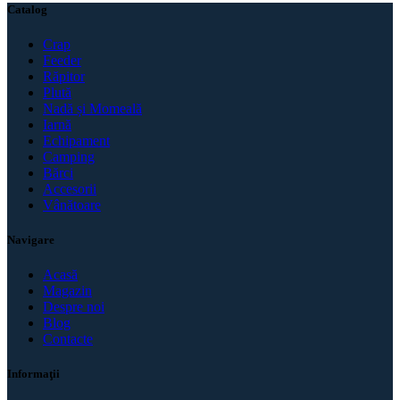
Catalog
Crap
Feeder
Răpitor
Plută
Nadă și Momeală
Iarnă
Echipament
Camping
Bărci
Accesorii
Vânătoare
Navigare
Acasă
Magazin
Despre noi
Blog
Contacte
Informaţii