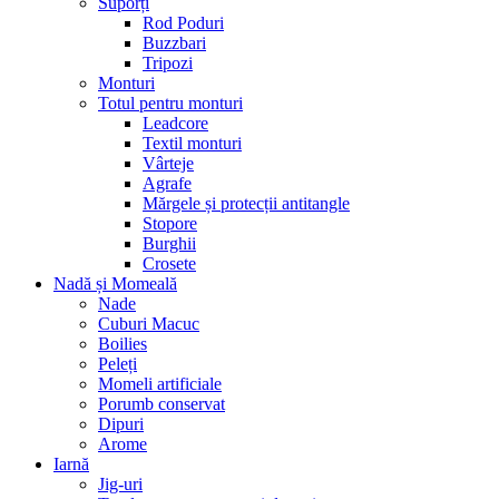
Suporți
Rod Poduri
Buzzbari
Tripozi
Monturi
Totul pentru monturi
Leadcore
Textil monturi
Vârteje
Agrafe
Mărgele și protecții antitangle
Stopore
Burghii
Crosete
Nadă și Momeală
Nade
Cuburi Macuc
Boilies
Peleți
Momeli artificiale
Porumb conservat
Dipuri
Arome
Iarnă
Jig-uri