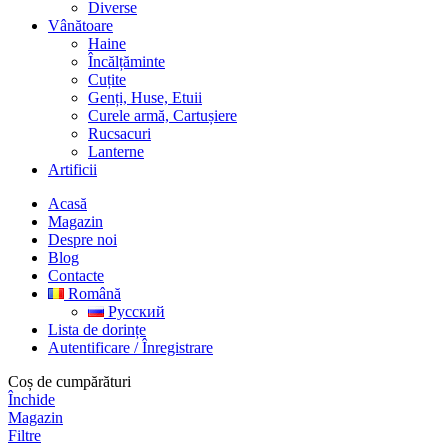
Diverse
Vânătoare
Haine
Încălțăminte
Cuțite
Genți, Huse, Etuii
Curele armă, Cartușiere
Rucsacuri
Lanterne
Artificii
Acasă
Magazin
Despre noi
Blog
Contacte
Română
Русский
Lista de dorințe
Autentificare / Înregistrare
Coș de cumpărături
Închide
Magazin
Filtre