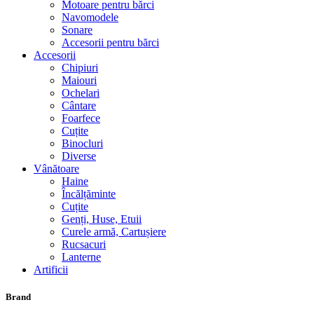
Motoare pentru bărci
Navomodele
Sonare
Accesorii pentru bărci
Accesorii
Chipiuri
Maiouri
Ochelari
Cântare
Foarfece
Cuțite
Binocluri
Diverse
Vânătoare
Haine
Încălțăminte
Cuțite
Genți, Huse, Etuii
Curele armă, Cartușiere
Rucsacuri
Lanterne
Artificii
Brand