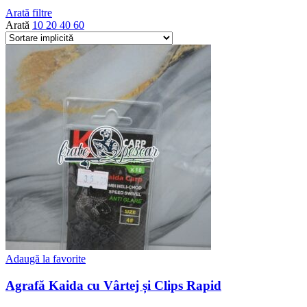
Arată filtre
Arată
10
20
40
60
Adaugă la favorite
Agrafă Kaida cu Vârtej și Clips Rapid