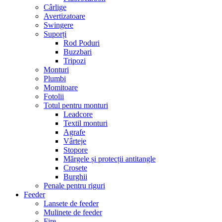
Cârlige
Avertizatoare
Swingere
Suporți
Rod Poduri
Buzzbari
Tripozi
Monturi
Plumbi
Momitoare
Fotolii
Totul pentru monturi
Leadcore
Textil monturi
Agrafe
Vârteje
Stopore
Mărgele și protecții antitangle
Crosete
Burghii
Penale pentru riguri
Feeder
Lansete de feeder
Mulinete de feeder
Fire