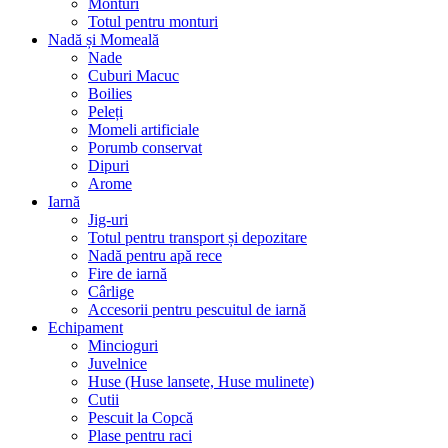
Monturi
Totul pentru monturi
Nadă și Momeală
Nade
Cuburi Macuc
Boilies
Peleți
Momeli artificiale
Porumb conservat
Dipuri
Arome
Iarnă
Jig-uri
Totul pentru transport și depozitare
Nadă pentru apă rece
Fire de iarnă
Cârlige
Accesorii pentru pescuitul de iarnă
Echipament
Mincioguri
Juvelnice
Huse (Huse lansete, Huse mulinete)
Cutii
Pescuit la Copcă
Plase pentru raci