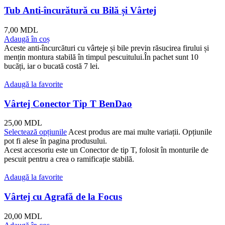
Tub Anti-încurătură cu Bilă și Vârtej
7,00
MDL
Adaugă în coș
Aceste anti-încurcături cu vârteje și bile previn răsucirea firului și
mențin montura stabilă în timpul pescuitului.În pachet sunt 10
bucăți, iar o bucată costă 7 lei.
Adaugă la favorite
Vârtej Conector Tip T BenDao
25,00
MDL
Selectează opțiunile
Acest produs are mai multe variații. Opțiunile
pot fi alese în pagina produsului.
Acest accesoriu este un Conector de tip T, folosit în monturile de
pescuit pentru a crea o ramificație stabilă.
Adaugă la favorite
Vârtej cu Agrafă de la Focus
20,00
MDL