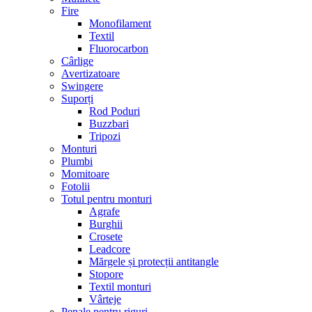
Fire
Monofilament
Textil
Fluorocarbon
Cârlige
Avertizatoare
Swingere
Suporți
Rod Poduri
Buzzbari
Tripozi
Monturi
Plumbi
Momitoare
Fotolii
Totul pentru monturi
Agrafe
Burghii
Crosete
Leadcore
Mărgele și protecții antitangle
Stopore
Textil monturi
Vârteje
Penale pentru riguri