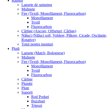
Răpitor
Lansete de spinning
Mulinete
Fire (Textil, Monofilament, Fluorocarbon)
Monofilament
Textil
Fluorocarbon
Cârlige (Ancore, Offseturi, Cârlige)
Năluci (Năluci soft, Voblere, Pilkere, Cicade, Oscilante,
Rotative)
Totul pentru monturi
Plută
Lansete (Match, Bolognese)
Mulinete
Fire (Textil, Monofilament, Fluorocarbon)
Monofilament
Textil
Fluorocarbon
Cârlige
Plumbi
Plute
Suporți
Rod Poduri
Buzzbari
Tripozi