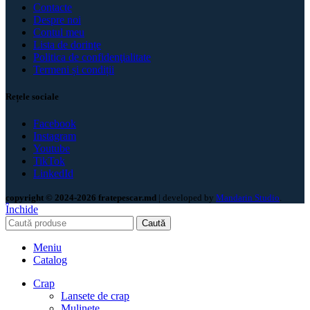
Contacte
Despre noi
Contul meu
Lista de dorințe
Politica de confidenţialitate
Termeni și condiții
Rețele sociale
Facebook
Instagram
Youtube
TikTok
LinkedId
copyright © 2024-2026 fratepescar.md
| developed by
Mandarin Studio
.
Închide
Caută
Meniu
Catalog
Crap
Lansete de crap
Mulinete