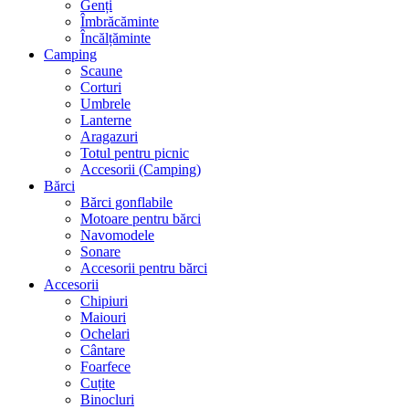
Genți
Îmbrăcăminte
Încălțăminte
Camping
Scaune
Corturi
Umbrele
Lanterne
Aragazuri
Totul pentru picnic
Accesorii (Camping)
Bărci
Bărci gonflabile
Motoare pentru bărci
Navomodele
Sonare
Accesorii pentru bărci
Accesorii
Chipiuri
Maiouri
Ochelari
Cântare
Foarfece
Cuțite
Binocluri