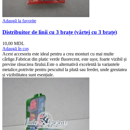
Adaugă la favorite
Distribuitor de linii cu 3 brațe (vârtej cu 3 brațe)
10,00
MDL
Adaugă în coș
Acest accesoriu este ideal pentru a crea monturi cu mai multe
cârlige.Fabricat din platic verde fluorecent, este ușor, foarte vizibil și
previne răsucirea firului.Este o alternativă excelentă la variantele
metalice,potrivite pentru pescuitul la plută sau feeder, unde greutatea
și vizibilitatea sunt esențiale.