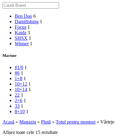
Ben Dao
6
Damifishing
1
Focus
1
Kaida
3
SHSX
1
Winner
1
Marime
#1/0
1
#6
1
1+8
1
10+12
1
10+14
1
2
2
1
2+6
1
3
3
1
8+10
1
Acasă
»
Magazin
»
Plută
»
Totul pentru monturi
»
Vârteje
Afișez toate cele 15 rezultate