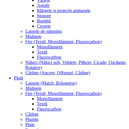
Vârteje
Agrafe
Mărgele și protecții antitangle
Stopore
Burghii
Crosete
Lansete de spinning
Mulinete
Fire (Textil, Monofilament, Fluorocarbon)
Monofilament
Textil
Fluorocarbon
Năluci (Năluci soft, Voblere, Pilkere, Cicade, Oscilante,
Rotative)
Cârlige (Ancore, Offseturi, Cârlige)
Plută
Lansete (Match, Bolognese)
Mulinete
Fire (Textil, Monofilament, Fluorocarbon)
Monofilament
Textil
Fluorocarbon
Cârlige
Plumbi
Plute