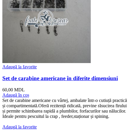
Adaugă la favorite
Set de carabine americane în diferite dimensiuni
60,00
MDL
Adaugă în coș
Set de carabine americane cu vârtej, ambalate într-o cutiuță practică
și compartimentată.Oferă rezitență ridicată, previne răsucirea firului
și permite schimbarea rapidă a plumbilor, forfacurilor sau nălucilor.
Ideale pentru pescuitul la crap , feeder,staționar și spining.
Adaugă la favorite