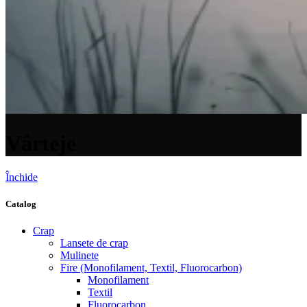
Vârteje
Închide
Catalog
Crap
Lansete de crap
Mulinete
Fire (Monofilament, Textil, Fluorocarbon)
Monofilament
Textil
Fluorocarbon