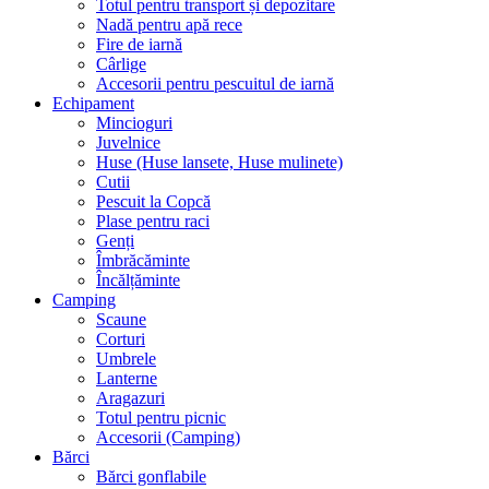
Totul pentru transport și depozitare
Nadă pentru apă rece
Fire de iarnă
Cârlige
Accesorii pentru pescuitul de iarnă
Echipament
Mincioguri
Juvelnice
Huse (Huse lansete, Huse mulinete)
Cutii
Pescuit la Copcă
Plase pentru raci
Genți
Îmbrăcăminte
Încălțăminte
Camping
Scaune
Corturi
Umbrele
Lanterne
Aragazuri
Totul pentru picnic
Accesorii (Camping)
Bărci
Bărci gonflabile