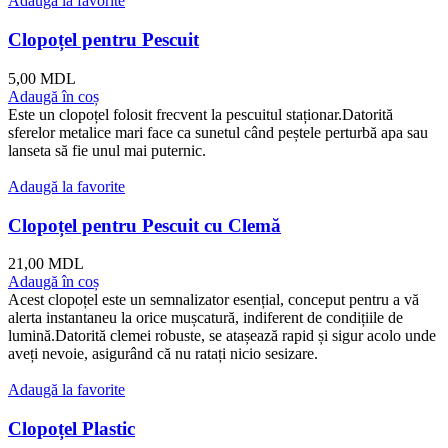
Adaugă la favorite
Clopoțel pentru Pescuit
5,00
MDL
Adaugă în coș
Este un clopoțel folosit frecvent la pescuitul staționar.Datorită
sferelor metalice mari face ca sunetul când peștele perturbă apa sau
lanseta să fie unul mai puternic.
Adaugă la favorite
Clopoțel pentru Pescuit cu Clemă
21,00
MDL
Adaugă în coș
Acest clopoțel este un semnalizator esențial, conceput pentru a vă
alerta instantaneu la orice mușcatură, indiferent de condițiile de
lumină.Datorită clemei robuste, se atașează rapid și sigur acolo unde
aveți nevoie, asigurând că nu ratați nicio sesizare.
Adaugă la favorite
Clopoțel Plastic