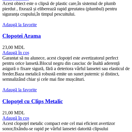
Acest obiect este o clipsă de plastic care,în sistemul de plumb
pierdut , fixează și eliberează rapid greutatea (plumbul) pentru
siguranța crapului,în timpul pescuitului.
Adaugă la favorite
Clopotei Arama
23,00
MDL
Adaugă în coș
Garantat să nu alunece, acest clopoțel este avertizatorul perfect
pentru orice lansetă.Blocul negru din cauciuc de înaltă aderență
asigură o fixare sigură, fără a deteriora vârful lansetei sau elasticul de
feeder.Baza metalică robustă emite un sunet puternic și distinct,
semnalizând chiar și cele mai fine mușcături.
Adaugă la favorite
Clopoțel cu Clips Metalic
21,00
MDL
Adaugă în coș
Acest clopoțel metalic compact este cel mai eficient avertizor
sonor,fixându-se rapid pe vârful lansetei datorită clipsului