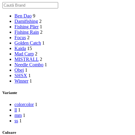
Ben Dao
9
Damifishing
2
Fishing Plier
1
Fishing Rain
2
Focus
2
Golden Catch
1
Kaida
15
Mad Carp
2
MISTRALL
2
Needle Combo
1
Obei
1
SHSX
1
Winner
1
Variante
color
color
1
l
l
1
m
m
1
s
s
1
Culoare