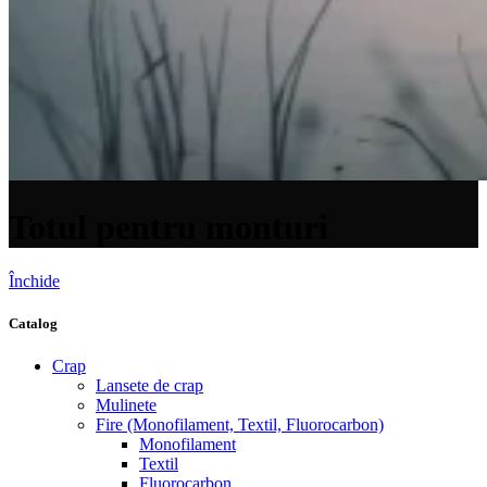
Totul pentru monturi
Închide
Catalog
Crap
Lansete de crap
Mulinete
Fire (Monofilament, Textil, Fluorocarbon)
Monofilament
Textil
Fluorocarbon