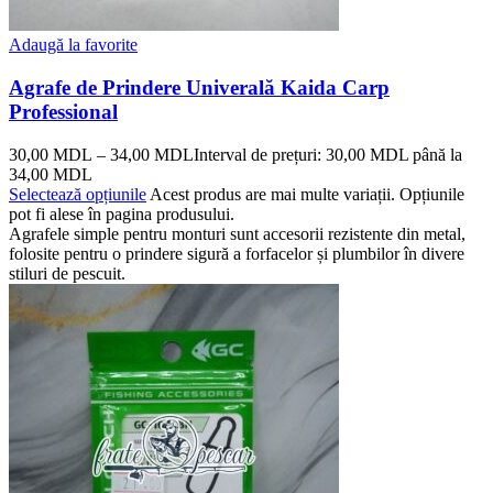
Adaugă la favorite
Agrafe de Prindere Univerală Kaida Carp
Professional
30,00
MDL
–
34,00
MDL
Interval de prețuri: 30,00 MDL până la
34,00 MDL
Selectează opțiunile
Acest produs are mai multe variații. Opțiunile
pot fi alese în pagina produsului.
Agrafele simple pentru monturi sunt accesorii rezistente din metal,
folosite pentru o prindere sigură a forfacelor și plumbilor în divere
stiluri de pescuit.