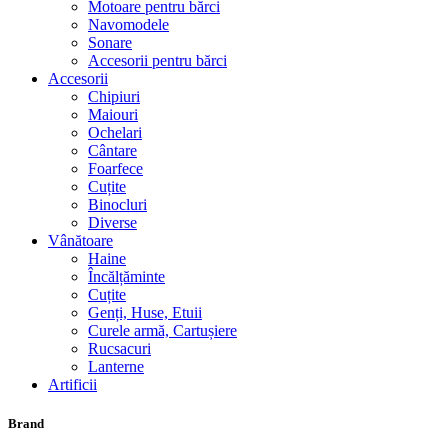
Motoare pentru bărci
Navomodele
Sonare
Accesorii pentru bărci
Accesorii
Chipiuri
Maiouri
Ochelari
Cântare
Foarfece
Cuțite
Binocluri
Diverse
Vânătoare
Haine
Încălțăminte
Cuțite
Genți, Huse, Etuii
Curele armă, Cartușiere
Rucsacuri
Lanterne
Artificii
Brand