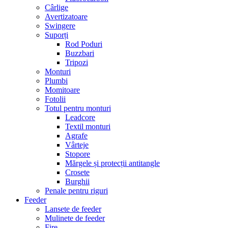
Cârlige
Avertizatoare
Swingere
Suporți
Rod Poduri
Buzzbari
Tripozi
Monturi
Plumbi
Momitoare
Fotolii
Totul pentru monturi
Leadcore
Textil monturi
Agrafe
Vârteje
Stopore
Mărgele și protecții antitangle
Crosete
Burghii
Penale pentru riguri
Feeder
Lansete de feeder
Mulinete de feeder
Fire