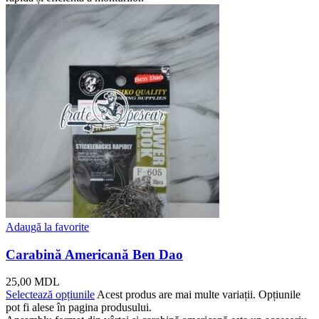
Adaugă la favorite
Carabină Americană Ben Dao
25,00
MDL
Selectează opțiunile
Acest produs are mai multe variații. Opțiunile
pot fi alese în pagina produsului.