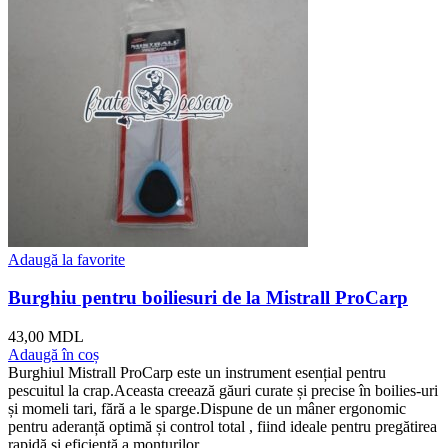
Adaugă la favorite
Burghiu pentru boiliesuri de la Mistrall ProCarp
43,00
MDL
Adaugă în coș
Burghiul Mistrall ProCarp este un instrument esențial pentru
pescuitul la crap.Aceasta creează găuri curate și precise în boilies-uri
și momeli tari, fără a le sparge.Dispune de un mâner ergonomic
pentru aderanță optimă și control total , fiind ideale pentru pregătirea
rapidă și eficientă a monturilor.