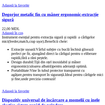
Adaugă la favorite
Degorjor metalic fin cu mâner ergonomic-extracție
sigură
22,00
MDL
Adaugă în coș
Instrument esențial pentru extracția sigură și rapidă a cârligelor
mici(feeder,match,crap ușor).Beneficii cheie:
Extracție ușoară:Vârful subțire cu buclă închisă glisează
perfect pe fir, ajungând direct la cârligul pentru o eliberare
rapidă,fără a răni peștele.
Design durabil:Tijă din oțel inoxidabil și mâner
ergonomic(culoarea albatră)pentru aderanță optimă.
Portabilitate:Vine în tubul protector transparent cu
agățare,pentru transport în siguranță.Ideal pentru cârligele mici
și fine,unde precizia contează!
Adaugă la favorite
Dispozitiv universal de încărcare a momelii cu inele