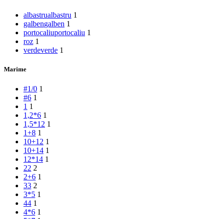
albastru
albastru
1
galben
galben
1
portocaliu
portocaliu
1
roz
1
verde
verde
1
Marime
#1/0
1
#6
1
1
1
1,2*6
1
1,5*12
1
1+8
1
10+12
1
10+14
1
12*14
1
2
2
2
2+6
1
3
3
2
3*5
1
4
4
1
4*6
1