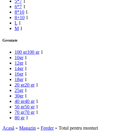
5*7
1
6*7
1
8*10
1
8+10
1
L
1
M
1
Greutate
100 gr
100 gr
1
10gr
1
12gr
1
14gr
1
16gr
1
18gr
1
20 gr
20 gr
1
25gr
1
30gr
1
40 gr
40 gr
1
50 gr
50 gr
1
70 gr
70 gr
1
80 gr
1
Acasă
»
Magazin
»
Feeder
»
Totul pentru monturi