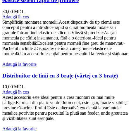
elastice-sistem rapid de prindere
30,00
MDL
Adaugă în coș
Simplificăți montarea momelii.Acest dispozitiv de tip clemă este
conceput pentru a introduce rapid și curat momeala moale sau
granule într-un inel elastic de silicon.-Viteză și precizie:Atașați
momeala pe cârlig instantaneu, fără a o deteriora.-Ideal pentru
momeala sensibilă:Excelent pentru momeli fine greu de manevrat.-
Pachetul include :Dispozitiv de încărcare și inele elastice de
momeală.Un accesoriu esențial pentru pescuitul la feeder și staționar.
Adaugă la favorite
Distribuitor de linii cu 3 brațe (vârtej cu 3 brațe)
10,00
MDL
Adaugă în coș
Acest accesoriu este ideal pentru a crea monturi cu mai multe
cârlige.Fabricat din platic verde fluorecent, este ușor, foarte vizibil și
previne răsucirea firului.Este o alternativă excelentă la variantele
metalice,potrivite pentru pescuitul la plută sau feeder, unde greutatea
și vizibilitatea sunt esențiale.
Adaugă la favorite