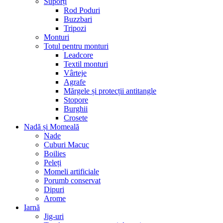
Suporți
Rod Poduri
Buzzbari
Tripozi
Monturi
Totul pentru monturi
Leadcore
Textil monturi
Vârteje
Agrafe
Mărgele și protecții antitangle
Stopore
Burghii
Crosete
Nadă și Momeală
Nade
Cuburi Macuc
Boilies
Peleți
Momeli artificiale
Porumb conservat
Dipuri
Arome
Iarnă
Jig-uri