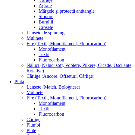
Vârteje
Agrafe
Mărgele și protecții antitangle
Stopore
Burghii
Crosete
Lansete de spinning
Mulinete
Fire (Textil, Monofilament, Fluorocarbon)
Monofilament
Textil
Fluorocarbon
Năluci (Năluci soft, Voblere, Pilkere, Cicade, Oscilante,
Rotative)
Cârlige (Ancore, Offseturi, Cârlige)
Plută
Lansete (Match, Bolognese)
Mulinete
Fire (Textil, Monofilament, Fluorocarbon)
Monofilament
Textil
Fluorocarbon
Cârlige
Plumbi
Plute