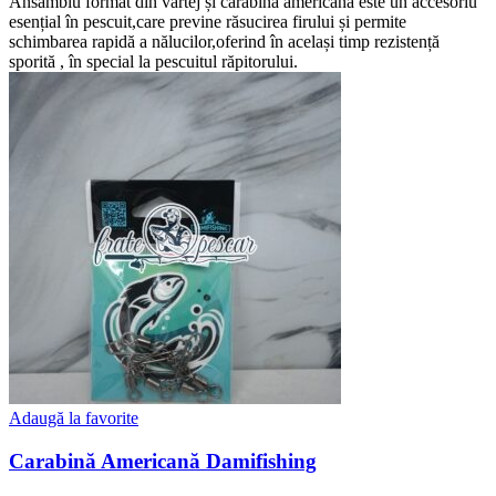
Ansamblu format din vârtej și carabină americană este un accesoriu
esențial în pescuit,care previne răsucirea firului și permite
schimbarea rapidă a nălucilor,oferind în același timp rezistență
sporită , în special la pescuitul răpitorului.
Adaugă la favorite
Carabină Americană Damifishing