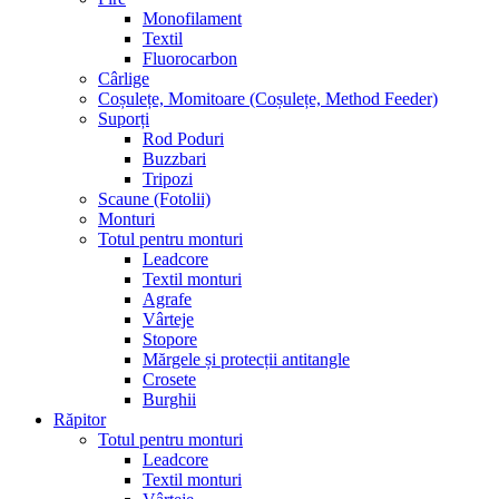
Monofilament
Textil
Fluorocarbon
Cârlige
Coșulețe, Momitoare (Coșulețe, Method Feeder)
Suporți
Rod Poduri
Buzzbari
Tripozi
Scaune (Fotolii)
Monturi
Totul pentru monturi
Leadcore
Textil monturi
Agrafe
Vârteje
Stopore
Mărgele și protecții antitangle
Crosete
Burghii
Răpitor
Totul pentru monturi
Leadcore
Textil monturi