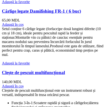
Adaugă la favorite
Cârlige legate Damifishing FR-1 ( 6 buc)
65,00
MDL
Adaugă în coș
Setul conține 6 cârlige legate (forface)pe două lungimi diferite (10
cm și 18 cm), ideale pentru pescuitul rapid la feeder și
staționar.Monturile vin cu pâlnici de cauciuc esențiale pentru
macarea nodului sau prevenirea încurcării forfacului în jurul
momitorului în timpul lanseului.Produsul este gata de utilizare, fiind
perfect pentru crap, caras și plătică, economisind timp prețios pe
mal.
Adaugă la favorite
Clește de pescuit multifuncțional
140,00
MDL
Adaugă în coș
Cleștele de pescuit multifuncțional este un instrument robust și
versatil, indispensabil în trusa oricărui pescar.
Funcția 3-în-1:Scoatere rapidă și sigură a cârligelor,tăierea