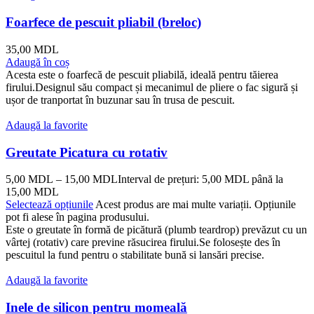
Foarfece de pescuit pliabil (breloc)
35,00
MDL
Adaugă în coș
Acesta este o foarfecă de pescuit pliabilă, ideală pentru tăierea
firului.Designul său compact și mecanimul de pliere o fac sigură și
ușor de tranportat în buzunar sau în trusa de pescuit.
Adaugă la favorite
Greutate Picatura cu rotativ
5,00
MDL
–
15,00
MDL
Interval de prețuri: 5,00 MDL până la
15,00 MDL
Selectează opțiunile
Acest produs are mai multe variații. Opțiunile
pot fi alese în pagina produsului.
Este o greutate în formă de picătură (plumb teardrop) prevăzut cu un
vârtej (rotativ) care previne răsucirea firului.Se folosește des în
pescuitul la fund pentru o stabilitate bună si lansări precise.
Adaugă la favorite
Inele de silicon pentru momeală