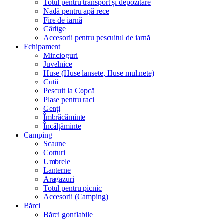
Totul pentru transport și depozitare
Nadă pentru apă rece
Fire de iarnă
Cârlige
Accesorii pentru pescuitul de iarnă
Echipament
Mincioguri
Juvelnice
Huse (Huse lansete, Huse mulinete)
Cutii
Pescuit la Copcă
Plase pentru raci
Genți
Îmbrăcăminte
Încălțăminte
Camping
Scaune
Corturi
Umbrele
Lanterne
Aragazuri
Totul pentru picnic
Accesorii (Camping)
Bărci
Bărci gonflabile