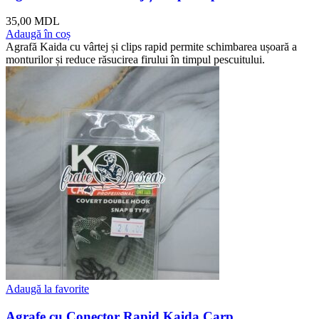
35,00
MDL
Adaugă în coș
Agrafă Kaida cu vârtej și clips rapid permite schimbarea ușoară a
monturilor și reduce răsucirea firului în timpul pescuitului.
Adaugă la favorite
Agrafe cu Conector Rapid Kaida Carp