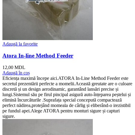
Adaugă la favorite
Atora In-line Method Feeder
12,00
MDL
Adaugă în coș
Eficiența maximă începe aici.ATORA In-Line Method Feeder este
secretul prezentării perfecte a momelii.Această greutate are o culoare
discretă și un design aerodinamic, garantând lansări precise și
lungi.Sistemul său pe firul pincipal asigură auto-înțeparea peștelui și
elimină încurcăturile .Suprafața special concepută compactează
perfect nădirea,protejând momeala de cârlig și eliberând-o irezistibil
pe fundul apei.Alege ATORA pentru monturi sigure și capturi
sigure.