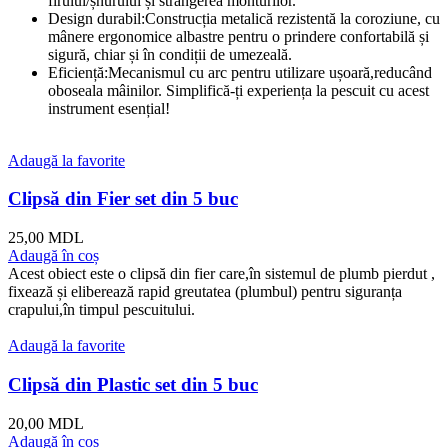
firului/șnurului și strângerea monturilor.
Design durabil:Construcția metalică rezistentă la coroziune, cu
mânere ergonomice albastre pentru o prindere confortabilă și
sigură, chiar și în condiții de umezeală.
Eficiență:Mecanismul cu arc pentru utilizare ușoară,reducând
oboseala mâinilor. Simplifică-ți experiența la pescuit cu acest
instrument esențial!
Adaugă la favorite
Clipsă din Fier set din 5 buc
25,00
MDL
Adaugă în coș
Acest obiect este o clipsă din fier care,în sistemul de plumb pierdut ,
fixează și eliberează rapid greutatea (plumbul) pentru siguranța
crapului,în timpul pescuitului.
Adaugă la favorite
Clipsă din Plastic set din 5 buc
20,00
MDL
Adaugă în coș