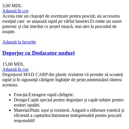
3,00
MDL
Adaugă în coș
Acesta este un clopoțel de avertizare pentru pescuit, un accesoriu
esențial care se atașează rapid pe vârful lansetei.El emite un sunet
puternic și clar imediat ce peștel mușcă, mai ales la pescuitul de
noapte.
Adaugă la favorite
Degorjor cu Desfacator noduri
15,00
MDL
Adaugă în coș
Degorjorul MAD CARP din plastic rezistent vă permite să scoateți
rapid și în siguranță cârligele înghițite de pește,minimizând rănirea
acestora.
Funcția:Extragere rapid cârligele.
Design:Capăt special pentru degorjare și capăt subțire pentru
noduri /ajutări.
Material:Platic ușor și rezistent. Asigură o eliberare estetică și
eficientă a capturilor.Intrument indispensabil pentru pescarii
responabili!