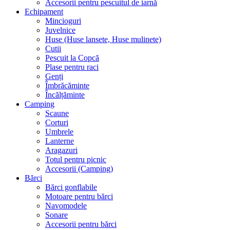
Accesorii pentru pescuitul de iarnă
Echipament
Mincioguri
Juvelnice
Huse (Huse lansete, Huse mulinete)
Cutii
Pescuit la Copcă
Plase pentru raci
Genți
Îmbrăcăminte
Încălțăminte
Camping
Scaune
Corturi
Umbrele
Lanterne
Aragazuri
Totul pentru picnic
Accesorii (Camping)
Bărci
Bărci gonflabile
Motoare pentru bărci
Navomodele
Sonare
Accesorii pentru bărci