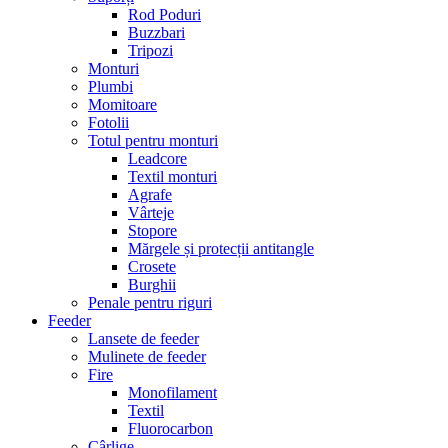
Rod Poduri
Buzzbari
Tripozi
Monturi
Plumbi
Momitoare
Fotolii
Totul pentru monturi
Leadcore
Textil monturi
Agrafe
Vârteje
Stopore
Mărgele și protecții antitangle
Crosete
Burghii
Penale pentru riguri
Feeder
Lansete de feeder
Mulinete de feeder
Fire
Monofilament
Textil
Fluorocarbon
Cârlige