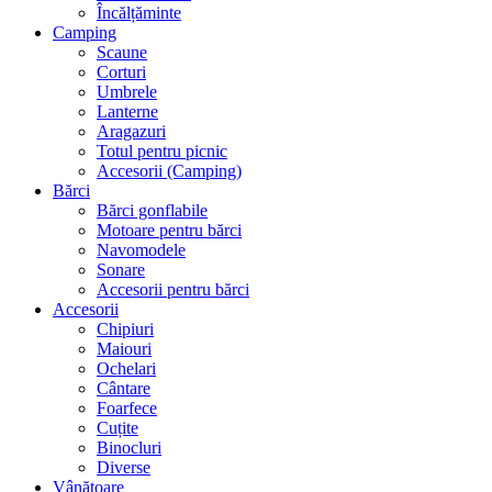
Încălțăminte
Camping
Scaune
Corturi
Umbrele
Lanterne
Aragazuri
Totul pentru picnic
Accesorii (Camping)
Bărci
Bărci gonflabile
Motoare pentru bărci
Navomodele
Sonare
Accesorii pentru bărci
Accesorii
Chipiuri
Maiouri
Ochelari
Cântare
Foarfece
Cuțite
Binocluri
Diverse
Vânătoare