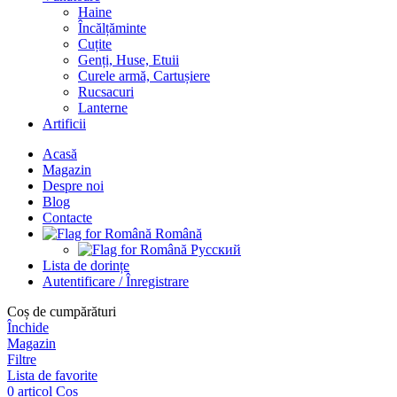
Haine
Încălțăminte
Cuțite
Genți, Huse, Etuii
Curele armă, Cartușiere
Rucsacuri
Lanterne
Artificii
Acasă
Magazin
Despre noi
Blog
Contacte
Română
Русский
Lista de dorințe
Autentificare / Înregistrare
Coș de cumpărături
Închide
Magazin
Filtre
Lista de favorite
0
articol
Coș