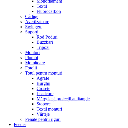
Monofilament
Textil
Fluorocarbon
Cârlige
Avertizatoare
Swingere
Suporți
Rod Poduri
Buzzbari
Tripozi
Monturi
Plumbi
Momitoare
Fotolii
Totul pentru monturi
Agrafe
Burghii
Crosete
Leadcore
Mărgele și protecții antitangle
Stopore
Textil monturi
Vârteje
Penale pentru riguri
Feeder