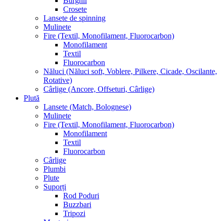
Burghii
Crosete
Lansete de spinning
Mulinete
Fire (Textil, Monofilament, Fluorocarbon)
Monofilament
Textil
Fluorocarbon
Năluci (Năluci soft, Voblere, Pilkere, Cicade, Oscilante,
Rotative)
Cârlige (Ancore, Offseturi, Cârlige)
Plută
Lansete (Match, Bolognese)
Mulinete
Fire (Textil, Monofilament, Fluorocarbon)
Monofilament
Textil
Fluorocarbon
Cârlige
Plumbi
Plute
Suporți
Rod Poduri
Buzzbari
Tripozi