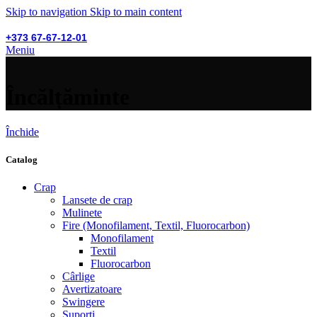
Skip to navigation
Skip to main content
+373 67-67-12-01
Meniu
Încălțăminte
Închide
Catalog
Crap
Lansete de crap
Mulinete
Fire (Monofilament, Textil, Fluorocarbon)
Monofilament
Textil
Fluorocarbon
Cârlige
Avertizatoare
Swingere
Suporți