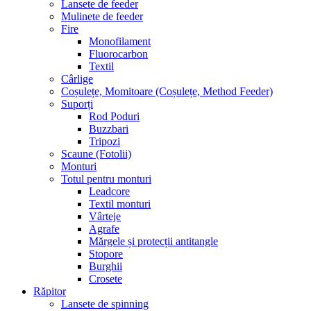
Lansete de feeder
Mulinete de feeder
Fire
Monofilament
Fluorocarbon
Textil
Cârlige
Coșulețe, Momitoare (Coșulețe, Method Feeder)
Suporți
Rod Poduri
Buzzbari
Tripozi
Scaune (Fotolii)
Monturi
Totul pentru monturi
Leadcore
Textil monturi
Vârteje
Agrafe
Mărgele și protecții antitangle
Stopore
Burghii
Crosete
Răpitor
Lansete de spinning