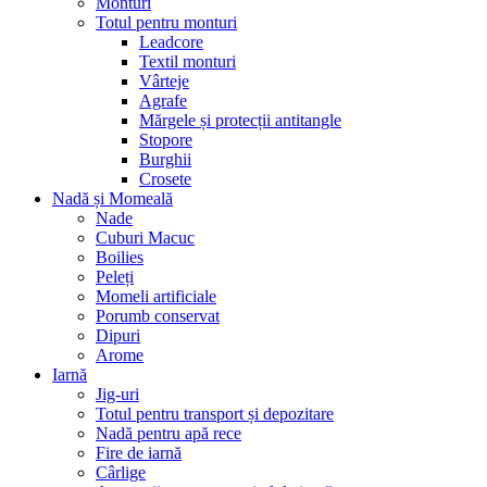
Monturi
Totul pentru monturi
Leadcore
Textil monturi
Vârteje
Agrafe
Mărgele și protecții antitangle
Stopore
Burghii
Crosete
Nadă și Momeală
Nade
Cuburi Macuc
Boilies
Peleți
Momeli artificiale
Porumb conservat
Dipuri
Arome
Iarnă
Jig-uri
Totul pentru transport și depozitare
Nadă pentru apă rece
Fire de iarnă
Cârlige