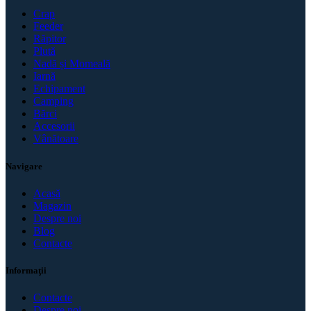
Crap
Feeder
Răpitor
Plută
Nadă și Momeală
Iarnă
Echipament
Camping
Bărci
Accesorii
Vânătoare
Navigare
Acasă
Magazin
Despre noi
Blog
Contacte
Informaţii
Contacte
Despre noi