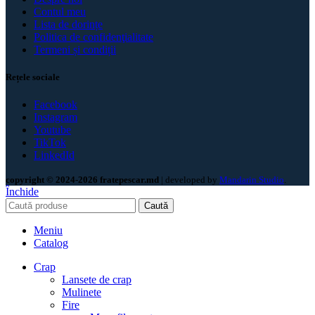
Contul meu
Lista de dorințe
Politica de confidenţialitate
Termeni și condiții
Rețele sociale
Facebook
Instagram
Youtube
TikTok
LinkedId
copyright © 2024-2026 fratepescar.md
| developed by
Mandarin Studio
.
Închide
Caută
Meniu
Catalog
Crap
Lansete de crap
Mulinete
Fire