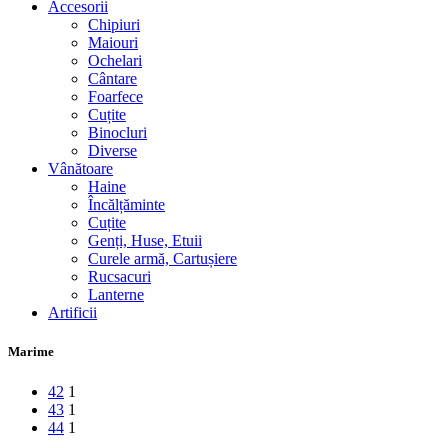
Accesorii
Chipiuri
Maiouri
Ochelari
Cântare
Foarfece
Cuțite
Binocluri
Diverse
Vânătoare
Haine
Încălțăminte
Cuțite
Genți, Huse, Etuii
Curele armă, Cartușiere
Rucsacuri
Lanterne
Artificii
Marime
42
1
43
1
44
1