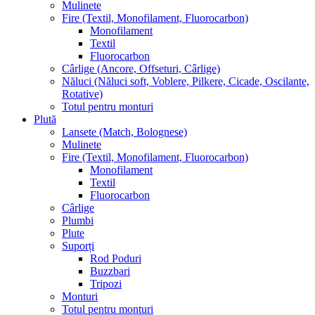
Mulinete
Fire (Textil, Monofilament, Fluorocarbon)
Monofilament
Textil
Fluorocarbon
Cârlige (Ancore, Offseturi, Cârlige)
Năluci (Năluci soft, Voblere, Pilkere, Cicade, Oscilante,
Rotative)
Totul pentru monturi
Plută
Lansete (Match, Bolognese)
Mulinete
Fire (Textil, Monofilament, Fluorocarbon)
Monofilament
Textil
Fluorocarbon
Cârlige
Plumbi
Plute
Suporți
Rod Poduri
Buzzbari
Tripozi
Monturi
Totul pentru monturi