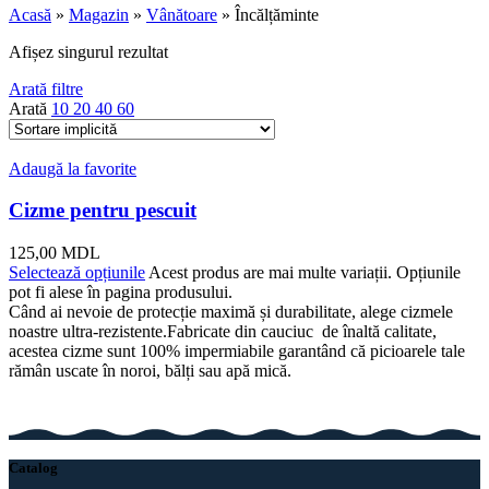
Acasă
»
Magazin
»
Vânătoare
»
Încălțăminte
Afișez singurul rezultat
Arată filtre
Arată
10
20
40
60
Adaugă la favorite
Cizme pentru pescuit
125,00
MDL
Selectează opțiunile
Acest produs are mai multe variații. Opțiunile
pot fi alese în pagina produsului.
Când ai nevoie de protecție maximă și durabilitate, alege cizmele
noastre ultra-rezistente.Fabricate din cauciuc de înaltă calitate,
acestea cizme sunt 100% impermiabile garantând că picioarele tale
rămân uscate în noroi, bălți sau apă mică.
Catalog