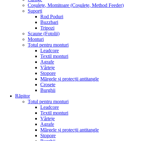
Coșulețe, Momitoare (Coșulețe, Method Feeder)
Suporți
Rod Poduri
Buzzbari
Tripozi
Scaune (Fotolii)
Monturi
Totul pentru monturi
Leadcore
Textil monturi
Agrafe
Vârteje
Stopore
Mărgele și protecții antitangle
Crosete
Burghii
Răpitor
Totul pentru monturi
Leadcore
Textil monturi
Vârteje
Agrafe
Mărgele și protecții antitangle
Stopore