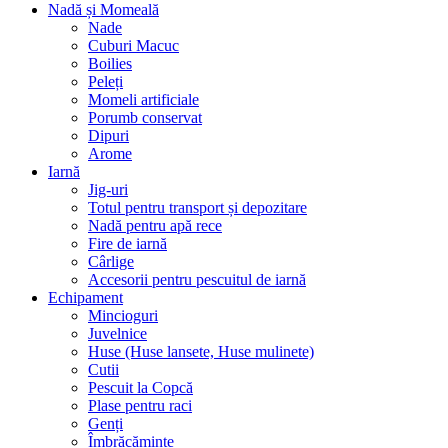
Nadă și Momeală
Nade
Cuburi Macuc
Boilies
Peleți
Momeli artificiale
Porumb conservat
Dipuri
Arome
Iarnă
Jig-uri
Totul pentru transport și depozitare
Nadă pentru apă rece
Fire de iarnă
Cârlige
Accesorii pentru pescuitul de iarnă
Echipament
Mincioguri
Juvelnice
Huse (Huse lansete, Huse mulinete)
Cutii
Pescuit la Copcă
Plase pentru raci
Genți
Îmbrăcăminte