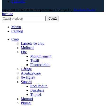
LinkedId
copyright © 2024-2026 fratepescar.md
| developed by
Mandarin Studio
.
Închide
Caută
Meniu
Catalog
Crap
Lansete de crap
Mulinete
Fire
Monofilament
Textil
Fluorocarbon
Cârlige
Avertizatoare
Swingere
Suporți
Rod Poduri
Buzzbari
Tripozi
Monturi
Plumbi