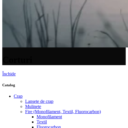
Corturi
Închide
Catalog
Crap
Lansete de crap
Mulinete
Fire (Monofilament, Textil, Fluorocarbon)
Monofilament
Textil
Fluorocarbon