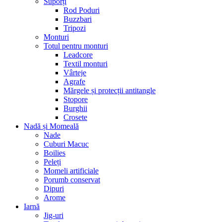
Suporți
Rod Poduri
Buzzbari
Tripozi
Monturi
Totul pentru monturi
Leadcore
Textil monturi
Vârteje
Agrafe
Mărgele și protecții antitangle
Stopore
Burghii
Crosete
Nadă și Momeală
Nade
Cuburi Macuc
Boilies
Peleți
Momeli artificiale
Porumb conservat
Dipuri
Arome
Iarnă
Jig-uri