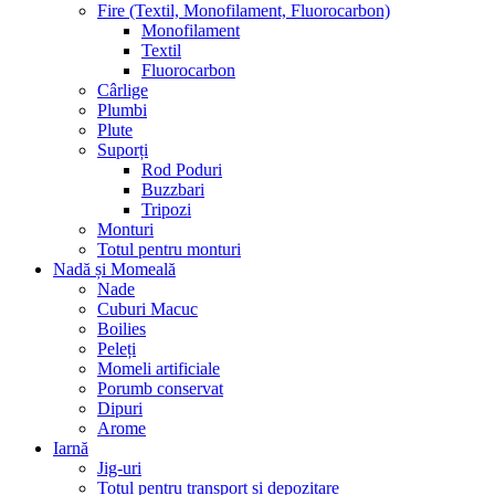
Fire (Textil, Monofilament, Fluorocarbon)
Monofilament
Textil
Fluorocarbon
Cârlige
Plumbi
Plute
Suporți
Rod Poduri
Buzzbari
Tripozi
Monturi
Totul pentru monturi
Nadă și Momeală
Nade
Cuburi Macuc
Boilies
Peleți
Momeli artificiale
Porumb conservat
Dipuri
Arome
Iarnă
Jig-uri
Totul pentru transport și depozitare