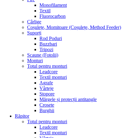
Monofilament
Textil
Fluorocarbon
Cârlige
Coșulețe, Momitoare (Coșulețe, Method Feeder)
Suporți
Rod Poduri
Buzzbari
Tripozi
Scaune (Fotolii)
Monturi
Totul pentru monturi
Leadcore
Textil monturi
Agrafe
Vârteje
Stopore
Mărgele și protecții antitangle
Crosete
Burghii
Răpitor
Totul pentru monturi
Leadcore
Textil monturi