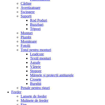
Cârlige
Avertizatoare
Swingere
Suporți
Rod Poduri
Buzzbari
Tripozi
Monturi
Plumbi
Momitoare
Fotolii
Totul pentru monturi
Leadcore
Textil monturi
Agrafe
Vârteje
Stopore
Mărgele și protecții antitangle
Crosete
Burghii
Penale pentru riguri
Feeder
Lansete de feeder
Mulinete de feeder
Fire