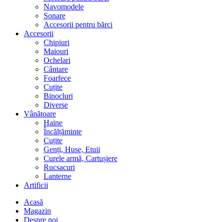
Navomodele
Sonare
Accesorii pentru bărci
Accesorii
Chipiuri
Maiouri
Ochelari
Cântare
Foarfece
Cuțite
Binocluri
Diverse
Vânătoare
Haine
Încălțăminte
Cuțite
Genți, Huse, Etuii
Curele armă, Cartușiere
Rucsacuri
Lanterne
Artificii
Acasă
Magazin
Despre noi