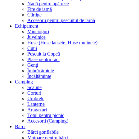
Nadă pentru apă rece
Fire de iarnă
Cârlige
Accesorii pentru pescuitul de iarnă
Echipament
Mincioguri
Juvelnice
Huse (Huse lansete, Huse mulinete)
Cutii
Pescuit la Copcă
Plase pentru raci
Genți
Îmbrăcăminte
Încălțăminte
Camping
Scaune
Corturi
Umbrele
Lanterne
Aragazuri
Totul pentru picnic
Accesorii (Camping)
Bărci
Bărci gonflabile
Motoare pentru bărci