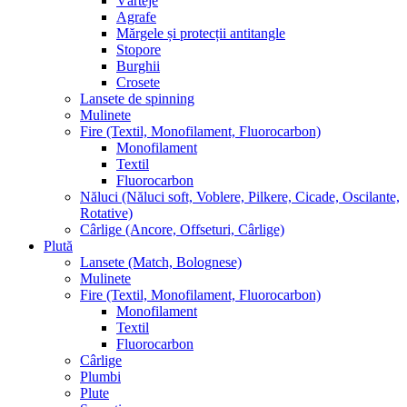
Vârteje
Agrafe
Mărgele și protecții antitangle
Stopore
Burghii
Crosete
Lansete de spinning
Mulinete
Fire (Textil, Monofilament, Fluorocarbon)
Monofilament
Textil
Fluorocarbon
Năluci (Năluci soft, Voblere, Pilkere, Cicade, Oscilante,
Rotative)
Cârlige (Ancore, Offseturi, Cârlige)
Plută
Lansete (Match, Bolognese)
Mulinete
Fire (Textil, Monofilament, Fluorocarbon)
Monofilament
Textil
Fluorocarbon
Cârlige
Plumbi
Plute