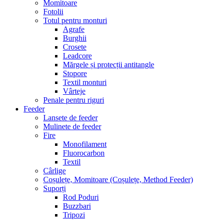
Momitoare
Fotolii
Totul pentru monturi
Agrafe
Burghii
Crosete
Leadcore
Mărgele și protecții antitangle
Stopore
Textil monturi
Vârteje
Penale pentru riguri
Feeder
Lansete de feeder
Mulinete de feeder
Fire
Monofilament
Fluorocarbon
Textil
Cârlige
Coșulețe, Momitoare (Coșulețe, Method Feeder)
Suporți
Rod Poduri
Buzzbari
Tripozi