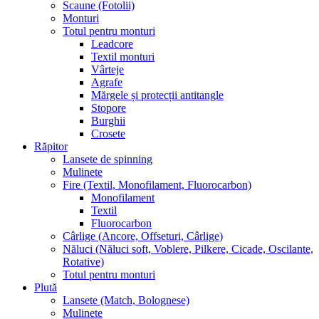
Scaune (Fotolii)
Monturi
Totul pentru monturi
Leadcore
Textil monturi
Vârteje
Agrafe
Mărgele și protecții antitangle
Stopore
Burghii
Crosete
Răpitor
Lansete de spinning
Mulinete
Fire (Textil, Monofilament, Fluorocarbon)
Monofilament
Textil
Fluorocarbon
Cârlige (Ancore, Offseturi, Cârlige)
Năluci (Năluci soft, Voblere, Pilkere, Cicade, Oscilante,
Rotative)
Totul pentru monturi
Plută
Lansete (Match, Bolognese)
Mulinete