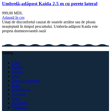
Umbrelă-adăpost Kaida 2,5 m cu perete lateral
999,00
MDL
Adaugă în coș
Uitați de disconfortul cauzat de soarele arzător sau de ploaia
neașteptată în timpul pescuitului. Umbrela-adăpost Kaida este
propria dumneavoastră oază
Catalog
Crap
Feeder
Răpitor
Plută
Nadă și Momeală
Iarnă
Echipament
Camping
Bărci
Accesorii
Vânătoare