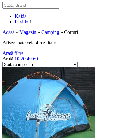
Kaida
1
Pavillo
1
Acasă
»
Magazin
»
Camping
»
Corturi
Afișez toate cele 4 rezultate
Arată filtre
Arată
10
20
40
60