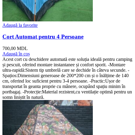
Adaugă la favorite
Cort Automat pentru 4 Persoane
700,00
MDL
Adaugă în coș
Acest cort cu deschidere automată este soluția ideală pentru camping
și pescuit, oferind montare instantanee și confort sporit. -Montare
ultra-rapidă:Sistem tip umbrelă care se dechide în câteva secunde. -
Spațios:Dimensiuni generoase de 200*200 cm și o înălțime de 140
cm, oferind loc suficient pentru 3-4 persoane. -Practic:Ușor de
transportat în geanta proprie cu mânere, ocupând spațiu minim în
portbagaj. -Protecție:Material rezistent,cu ventilație optimă pentru un
somn liniștit în natură.