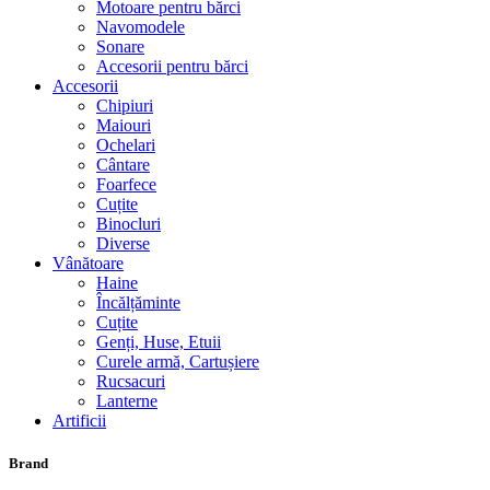
Motoare pentru bărci
Navomodele
Sonare
Accesorii pentru bărci
Accesorii
Chipiuri
Maiouri
Ochelari
Cântare
Foarfece
Cuțite
Binocluri
Diverse
Vânătoare
Haine
Încălțăminte
Cuțite
Genți, Huse, Etuii
Curele armă, Cartușiere
Rucsacuri
Lanterne
Artificii
Brand