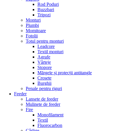
Rod Poduri
Buzzbari
Tripozi
Monturi
Plumbi
Momitoare
Fotolii
Totul pentru monturi
Leadcore
Textil monturi
Agrafe
Vârteje
Stopore
Mărgele și protecții antitangle
Crosete
Burghii
Penale pentru riguri
Feeder
Lansete de feeder
Mulinete de feeder
Fire
Monofilament
Textil
Fluorocarbon
Cârlige