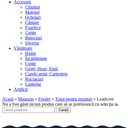
Accesorii
Chipiuri
Maiouri
Ochelari
Cântare
Foarfece
Cuțite
Binocluri
Diverse
Vânătoare
Haine
Încălțăminte
Cuțite
Genți, Huse, Etuii
Curele armă, Cartușiere
Rucsacuri
Lanterne
Artificii
Acasă
»
Magazin
»
Feeder
»
Totul pentru monturi
»
Leadcore
Nu a fost găsit niciun produs care să se potrivească cu selecția ta.
Caută