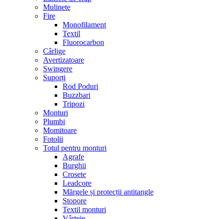
Mulinete
Fire
Monofilament
Textil
Fluorocarbon
Cârlige
Avertizatoare
Swingere
Suporți
Rod Poduri
Buzzbari
Tripozi
Monturi
Plumbi
Momitoare
Fotolii
Totul pentru monturi
Agrafe
Burghii
Crosete
Leadcore
Mărgele și protecții antitangle
Stopore
Textil monturi
Vârteje