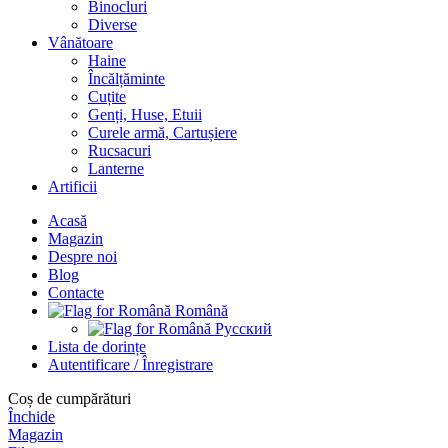
Binocluri
Diverse
Vânătoare
Haine
Încălțăminte
Cuțite
Genți, Huse, Etuii
Curele armă, Cartușiere
Rucsacuri
Lanterne
Artificii
Acasă
Magazin
Despre noi
Blog
Contacte
Română
Русский
Lista de dorințe
Autentificare / Înregistrare
Coș de cumpărături
Închide
Magazin