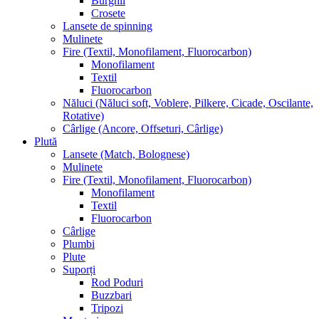
Burghii
Crosete
Lansete de spinning
Mulinete
Fire (Textil, Monofilament, Fluorocarbon)
Monofilament
Textil
Fluorocarbon
Năluci (Năluci soft, Voblere, Pilkere, Cicade, Oscilante,
Rotative)
Cârlige (Ancore, Offseturi, Cârlige)
Plută
Lansete (Match, Bolognese)
Mulinete
Fire (Textil, Monofilament, Fluorocarbon)
Monofilament
Textil
Fluorocarbon
Cârlige
Plumbi
Plute
Suporți
Rod Poduri
Buzzbari
Tripozi