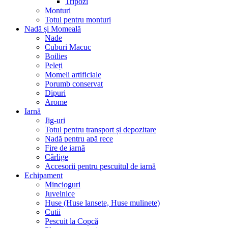
Tripozi
Monturi
Totul pentru monturi
Nadă și Momeală
Nade
Cuburi Macuc
Boilies
Peleți
Momeli artificiale
Porumb conservat
Dipuri
Arome
Iarnă
Jig-uri
Totul pentru transport și depozitare
Nadă pentru apă rece
Fire de iarnă
Cârlige
Accesorii pentru pescuitul de iarnă
Echipament
Mincioguri
Juvelnice
Huse (Huse lansete, Huse mulinete)
Cutii
Pescuit la Copcă