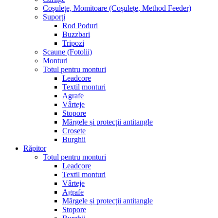
Coșulețe, Momitoare (Coșulețe, Method Feeder)
Suporți
Rod Poduri
Buzzbari
Tripozi
Scaune (Fotolii)
Monturi
Totul pentru monturi
Leadcore
Textil monturi
Agrafe
Vârteje
Stopore
Mărgele și protecții antitangle
Crosete
Burghii
Răpitor
Totul pentru monturi
Leadcore
Textil monturi
Vârteje
Agrafe
Mărgele și protecții antitangle
Stopore