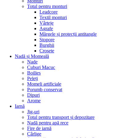
Monturi
Totul pentru monturi
Leadcore
Textil monturi
Vârteje
Agrafe
Mărgele și protecții antitangle
Stopore
Burghii
Crosete
Nadă și Momeală
Nade
Cuburi Macuc
Boilies
Peleți
Momeli artificiale
Porumb conservat
Dipuri
Arome
Iarnă
Jig-uri
Totul pentru transport și depozitare
Nadă pentru apă rece
Fire de iarnă
Cârlige