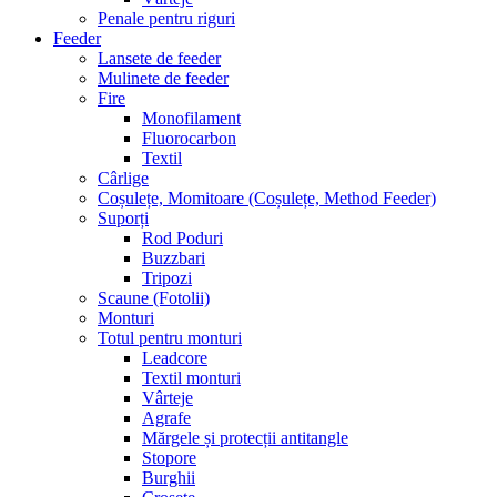
Penale pentru riguri
Feeder
Lansete de feeder
Mulinete de feeder
Fire
Monofilament
Fluorocarbon
Textil
Cârlige
Coșulețe, Momitoare (Coșulețe, Method Feeder)
Suporți
Rod Poduri
Buzzbari
Tripozi
Scaune (Fotolii)
Monturi
Totul pentru monturi
Leadcore
Textil monturi
Vârteje
Agrafe
Mărgele și protecții antitangle
Stopore
Burghii