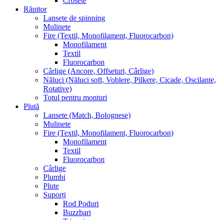
Crosete
Răpitor
Lansete de spinning
Mulinete
Fire (Textil, Monofilament, Fluorocarbon)
Monofilament
Textil
Fluorocarbon
Cârlige (Ancore, Offseturi, Cârlige)
Năluci (Năluci soft, Voblere, Pilkere, Cicade, Oscilante,
Rotative)
Totul pentru monturi
Plută
Lansete (Match, Bolognese)
Mulinete
Fire (Textil, Monofilament, Fluorocarbon)
Monofilament
Textil
Fluorocarbon
Cârlige
Plumbi
Plute
Suporți
Rod Poduri
Buzzbari