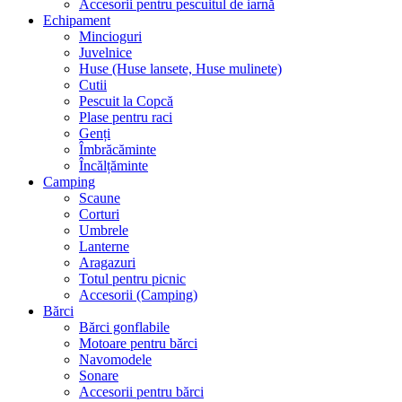
Accesorii pentru pescuitul de iarnă
Echipament
Mincioguri
Juvelnice
Huse (Huse lansete, Huse mulinete)
Cutii
Pescuit la Copcă
Plase pentru raci
Genți
Îmbrăcăminte
Încălțăminte
Camping
Scaune
Corturi
Umbrele
Lanterne
Aragazuri
Totul pentru picnic
Accesorii (Camping)
Bărci
Bărci gonflabile
Motoare pentru bărci
Navomodele
Sonare
Accesorii pentru bărci