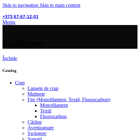
Skip to navigation
Skip to main content
+373 67-67-12-01
Meniu
Leadcore
Închide
Catalog
Crap
Lansete de crap
Mulinete
Fire (Monofilament, Textil, Fluorocarbon)
Monofilament
Textil
Fluorocarbon
Cârlige
Avertizatoare
Swingere
Suporți