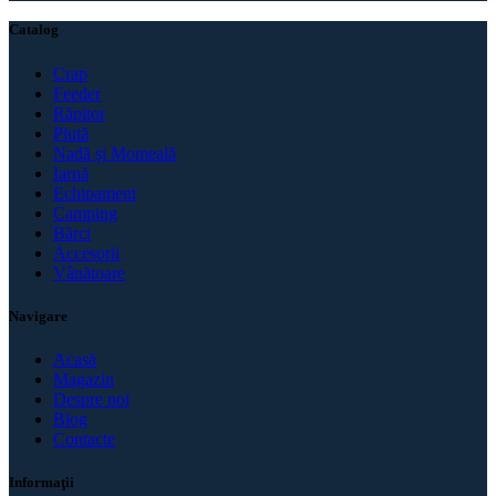
Catalog
Crap
Feeder
Răpitor
Plută
Nadă și Momeală
Iarnă
Echipament
Camping
Bărci
Accesorii
Vânătoare
Navigare
Acasă
Magazin
Despre noi
Blog
Contacte
Informaţii