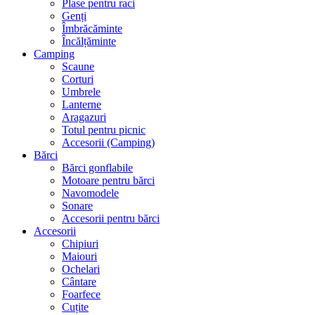
Plase pentru raci
Genți
Îmbrăcăminte
Încălțăminte
Camping
Scaune
Corturi
Umbrele
Lanterne
Aragazuri
Totul pentru picnic
Accesorii (Camping)
Bărci
Bărci gonflabile
Motoare pentru bărci
Navomodele
Sonare
Accesorii pentru bărci
Accesorii
Chipiuri
Maiouri
Ochelari
Cântare
Foarfece
Cuțite