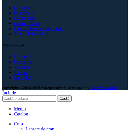
Contacte
Despre noi
Contul meu
Lista de dorințe
Politica de confidenţialitate
Termeni și condiții
Rețele sociale
Facebook
Instagram
Youtube
TikTok
LinkedId
copyright © 2024-2026 fratepescar.md
| developed by
Mandarin Studio
.
Închide
Caută
Meniu
Catalog
Crap
Lansete de crap