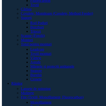
Fluorocarbon
Textil
Cârlige
Coșulețe, Momitoare (Coșulețe, Method Feeder)
Suporți
Rod Poduri
Buzzbari
Tripozi
Scaune (Fotolii)
Monturi
Totul pentru monturi
Leadcore
Textil monturi
Vârteje
Agrafe
Mărgele și protecții antitangle
Stopore
Burghii
Crosete
Răpitor
Lansete de spinning
Mulinete
Fire (Textil, Monofilament, Fluorocarbon)
Monofilament