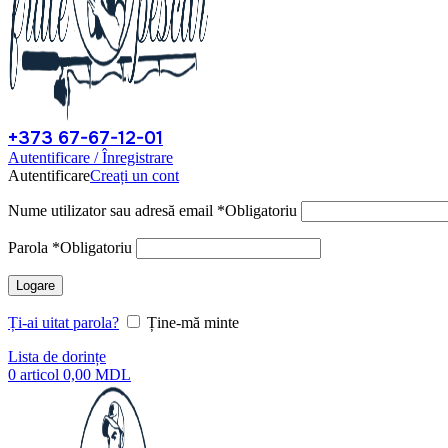
+373 67-67-12-01
Autentificare / Înregistrare
Autentificare
Creați un cont
Nume utilizator sau adresă email
*
Obligatoriu
Parola
*
Obligatoriu
Logare
Ți-ai uitat parola?
Ține-mă minte
Lista de dorințe
0
articol
0,00
MDL