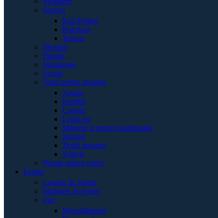
Swingere
Suporți
Rod Poduri
Buzzbari
Tripozi
Monturi
Plumbi
Momitoare
Fotolii
Totul pentru monturi
Agrafe
Burghii
Crosete
Leadcore
Mărgele și protecții antitangle
Stopore
Textil monturi
Vârteje
Penale pentru riguri
Feeder
Lansete de feeder
Mulinete de feeder
Fire
Monofilament