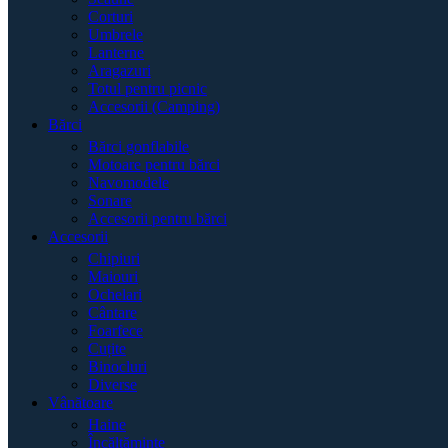
Corturi
Umbrele
Lanterne
Aragazuri
Totul pentru picnic
Accesorii (Camping)
Bărci
Bărci gonflabile
Motoare pentru bărci
Navomodele
Sonare
Accesorii pentru bărci
Accesorii
Chipiuri
Maiouri
Ochelari
Cântare
Foarfece
Cuțite
Binocluri
Diverse
Vânătoare
Haine
Încălțăminte