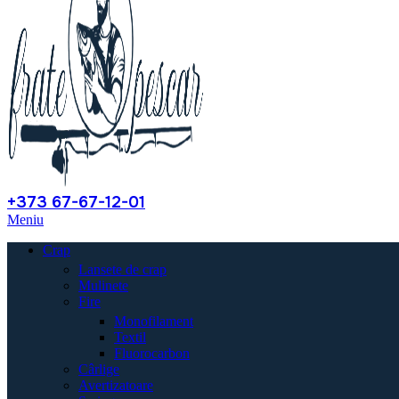
+373 67-67-12-01
Meniu
Crap
Lansete de crap
Mulinete
Fire
Monofilament
Textil
Fluorocarbon
Cârlige
Avertizatoare