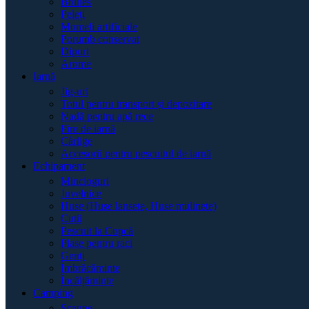
Boilies
Peleți
Momeli artificiale
Porumb conservat
Dipuri
Arome
Iarnă
Jig-uri
Totul pentru transport și depozitare
Nadă pentru apă rece
Fire de iarnă
Cârlige
Accesorii pentru pescuitul de iarnă
Echipament
Mincioguri
Juvelnice
Huse (Huse lansete, Huse mulinete)
Cutii
Pescuit la Copcă
Plase pentru raci
Genți
Îmbrăcăminte
Încălțăminte
Camping
Scaune