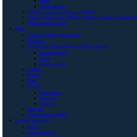
Textil
Fluorocarbon
Cârlige (Ancore, Offseturi, Cârlige)
Năluci (Năluci soft, Voblere, Pilkere, Cicade, Oscilante, 
Totul pentru monturi
Plută
Lansete (Match, Bolognese)
Mulinete
Fire (Textil, Monofilament, Fluorocarbon)
Monofilament
Textil
Fluorocarbon
Cârlige
Plumbi
Plute
Suporți
Rod Poduri
Buzzbari
Tripozi
Monturi
Totul pentru monturi
Nadă și Momeală
Nade
Cuburi Macuc