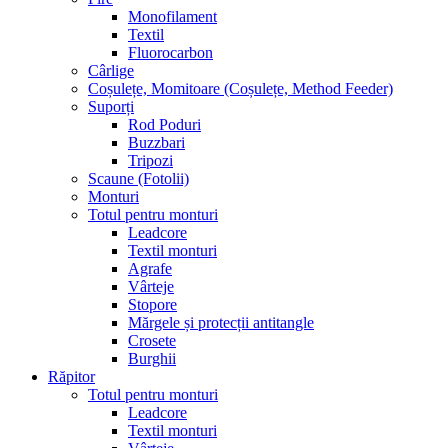
Monofilament
Textil
Fluorocarbon
Cârlige
Coșulețe, Momitoare (Coșulețe, Method Feeder)
Suporți
Rod Poduri
Buzzbari
Tripozi
Scaune (Fotolii)
Monturi
Totul pentru monturi
Leadcore
Textil monturi
Agrafe
Vârteje
Stopore
Mărgele și protecții antitangle
Crosete
Burghii
Răpitor
Totul pentru monturi
Leadcore
Textil monturi