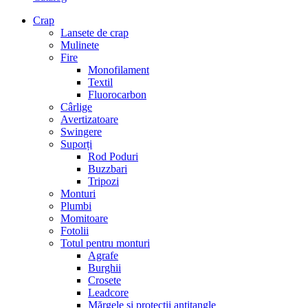
Crap
Lansete de crap
Mulinete
Fire
Monofilament
Textil
Fluorocarbon
Cârlige
Avertizatoare
Swingere
Suporți
Rod Poduri
Buzzbari
Tripozi
Monturi
Plumbi
Momitoare
Fotolii
Totul pentru monturi
Agrafe
Burghii
Crosete
Leadcore
Mărgele și protecții antitangle