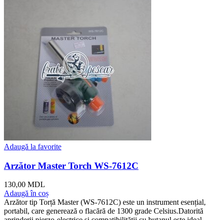
Adaugă la favorite
Arzător Master Torch WS-7612C
130,00
MDL
Adaugă în coș
Arzător tip Torță Master (WS-7612C) este un instrument esențial,
portabil, care generează o flacără de 1300 grade Celsius.Datorită
aprinderii pierzo-electrice și compatibilității cu butanul,este ideal