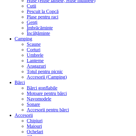
Huse (Huse lansete, Huse mulinete)
Cutii
Pescuit la Copcă
Plase pentru raci
Genți
Îmbrăcăminte
Încălțăminte
Camping
Scaune
Corturi
Umbrele
Lanterne
Aragazuri
Totul pentru picnic
Accesorii (Camping)
Bărci
Bărci gonflabile
Motoare pentru bărci
Navomodele
Sonare
Accesorii pentru bărci
Accesorii
Chipiuri
Maiouri
Ochelari