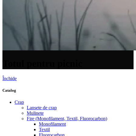
Totul pentru picnic
Închide
Catalog
Crap
Lansete de crap
Mulinete
Fire (Monofilament, Textil, Fluorocarbon)
Monofilament
Textil
Fluorocarbon