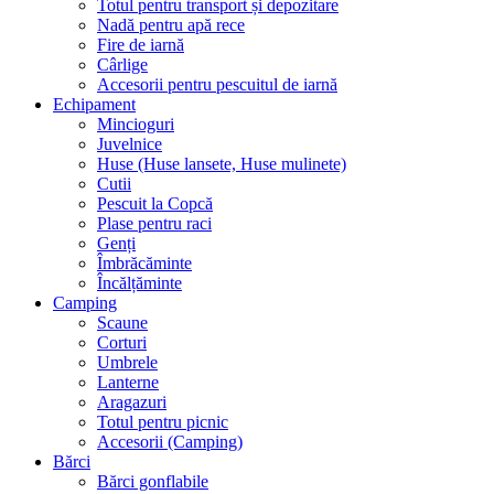
Totul pentru transport și depozitare
Nadă pentru apă rece
Fire de iarnă
Cârlige
Accesorii pentru pescuitul de iarnă
Echipament
Mincioguri
Juvelnice
Huse (Huse lansete, Huse mulinete)
Cutii
Pescuit la Copcă
Plase pentru raci
Genți
Îmbrăcăminte
Încălțăminte
Camping
Scaune
Corturi
Umbrele
Lanterne
Aragazuri
Totul pentru picnic
Accesorii (Camping)
Bărci
Bărci gonflabile