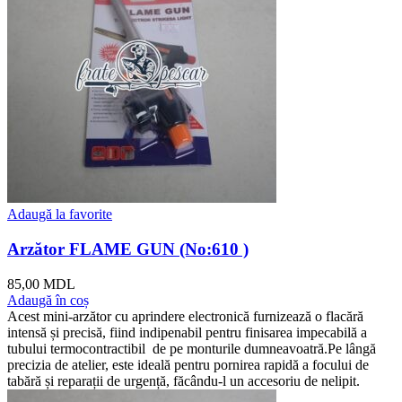
Adaugă la favorite
Arzător FLAME GUN (No:610 )
85,00
MDL
Adaugă în coș
Acest mini-arzător cu aprindere electronică furnizează o flacără
intensă și precisă, fiind indipenabil pentru finisarea impecabilă a
tubului termocontractibil de pe monturile dumneavoatră.Pe lângă
precizia de atelier, este ideală pentru pornirea rapidă a focului de
tabără și reparații de urgență, făcându-l un accesoriu de nelipit.