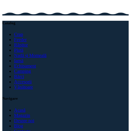
Catalog
Crap
Feeder
Răpitor
Plută
Nadă și Momeală
Iarnă
Echipament
Camping
Bărci
Accesorii
Vânătoare
Navigare
Acasă
Magazin
Despre noi
Blog