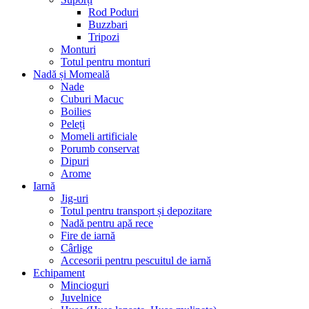
Rod Poduri
Buzzbari
Tripozi
Monturi
Totul pentru monturi
Nadă și Momeală
Nade
Cuburi Macuc
Boilies
Peleți
Momeli artificiale
Porumb conservat
Dipuri
Arome
Iarnă
Jig-uri
Totul pentru transport și depozitare
Nadă pentru apă rece
Fire de iarnă
Cârlige
Accesorii pentru pescuitul de iarnă
Echipament
Mincioguri
Juvelnice