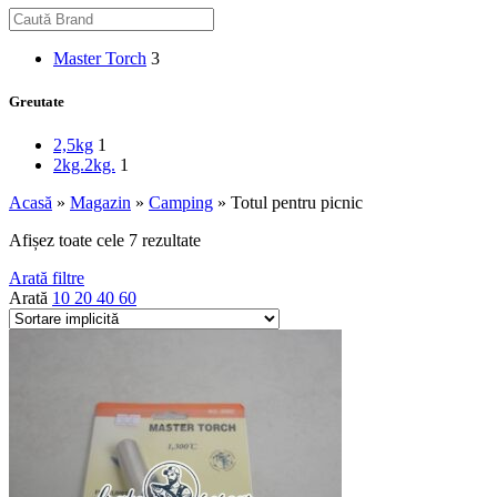
Master Torch
3
Greutate
2,5kg
1
2kg.
2kg.
1
Acasă
»
Magazin
»
Camping
»
Totul pentru picnic
Afișez toate cele 7 rezultate
Arată filtre
Arată
10
20
40
60