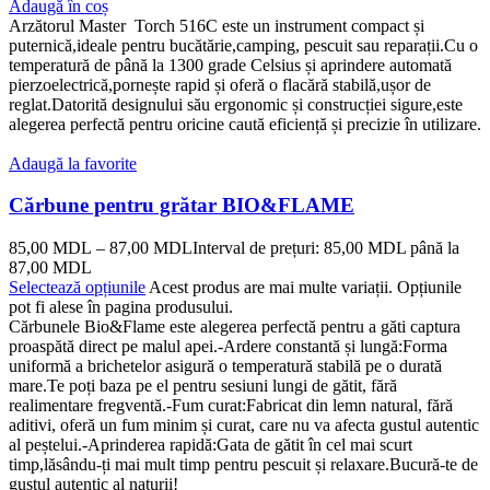
Adaugă în coș
Arzătorul Master Torch 516C este un instrument compact și
puternică,ideale pentru bucătărie,camping, pescuit sau reparații.Cu o
temperatură de până la 1300 grade Celsius și aprindere automată
pierzoelectrică,pornește rapid și oferă o flacără stabilă,ușor de
reglat.Datorită designului său ergonomic și construcției sigure,este
alegerea perfectă pentru oricine caută eficiență și precizie în utilizare.
Adaugă la favorite
Cărbune pentru grătar BIO&FLAME
85,00
MDL
–
87,00
MDL
Interval de prețuri: 85,00 MDL până la
87,00 MDL
Selectează opțiunile
Acest produs are mai multe variații. Opțiunile
pot fi alese în pagina produsului.
Cărbunele Bio&Flame este alegerea perfectă pentru a găti captura
proaspătă direct pe malul apei.-Ardere constantă și lungă:Forma
uniformă a brichetelor asigură o temperatură stabilă pe o durată
mare.Te poți baza pe el pentru sesiuni lungi de gătit, fără
realimentare fregventă.-Fum curat:Fabricat din lemn natural, fără
aditivi, oferă un fum minim și curat, care nu va afecta gustul autentic
al peștelui.-Aprinderea rapidă:Gata de gătit în cel mai scurt
timp,lăsându-ți mai mult timp pentru pescuit și relaxare.Bucură-te de
gustul autentic al naturii!