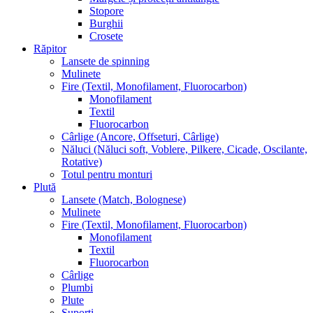
Stopore
Burghii
Crosete
Răpitor
Lansete de spinning
Mulinete
Fire (Textil, Monofilament, Fluorocarbon)
Monofilament
Textil
Fluorocarbon
Cârlige (Ancore, Offseturi, Cârlige)
Năluci (Năluci soft, Voblere, Pilkere, Cicade, Oscilante,
Rotative)
Totul pentru monturi
Plută
Lansete (Match, Bolognese)
Mulinete
Fire (Textil, Monofilament, Fluorocarbon)
Monofilament
Textil
Fluorocarbon
Cârlige
Plumbi
Plute
Suporți