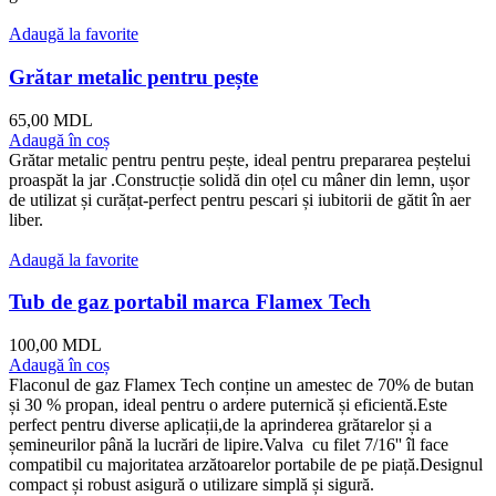
Adaugă la favorite
Grătar metalic pentru pește
65,00
MDL
Adaugă în coș
Grătar metalic pentru pentru pește, ideal pentru prepararea peștelui
proaspăt la jar .Construcție solidă din oțel cu mâner din lemn, ușor
de utilizat și curățat-perfect pentru pescari și iubitorii de gătit în aer
liber.
Adaugă la favorite
Tub de gaz portabil marca Flamex Tech
100,00
MDL
Adaugă în coș
Flaconul de gaz Flamex Tech conține un amestec de 70% de butan
și 30 % propan, ideal pentru o ardere puternică și eficientă.Este
perfect pentru diverse aplicații,de la aprinderea grătarelor și a
șemineurilor până la lucrări de lipire.Valva cu filet 7/16'' îl face
compatibil cu majoritatea arzătoarelor portabile de pe piață.Designul
compact și robust asigură o utilizare simplă și sigură.