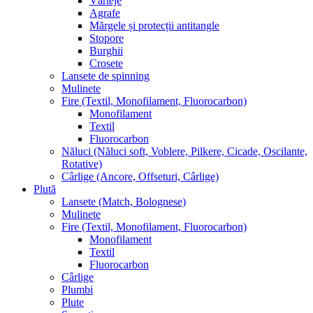
Vârteje
Agrafe
Mărgele și protecții antitangle
Stopore
Burghii
Crosete
Lansete de spinning
Mulinete
Fire (Textil, Monofilament, Fluorocarbon)
Monofilament
Textil
Fluorocarbon
Năluci (Năluci soft, Voblere, Pilkere, Cicade, Oscilante,
Rotative)
Cârlige (Ancore, Offseturi, Cârlige)
Plută
Lansete (Match, Bolognese)
Mulinete
Fire (Textil, Monofilament, Fluorocarbon)
Monofilament
Textil
Fluorocarbon
Cârlige
Plumbi
Plute