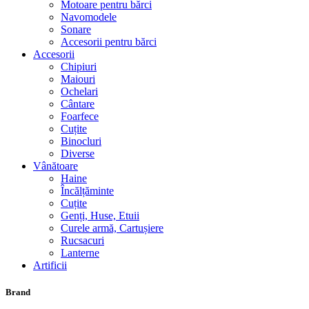
Motoare pentru bărci
Navomodele
Sonare
Accesorii pentru bărci
Accesorii
Chipiuri
Maiouri
Ochelari
Cântare
Foarfece
Cuțite
Binocluri
Diverse
Vânătoare
Haine
Încălțăminte
Cuțite
Genți, Huse, Etuii
Curele armă, Cartușiere
Rucsacuri
Lanterne
Artificii
Brand