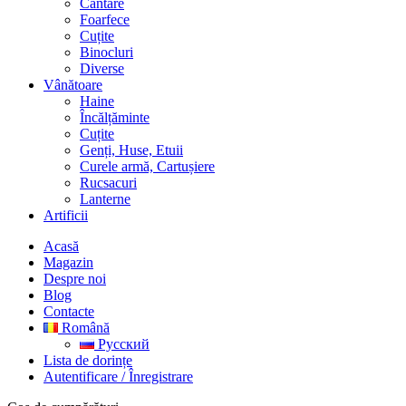
Cântare
Foarfece
Cuțite
Binocluri
Diverse
Vânătoare
Haine
Încălțăminte
Cuțite
Genți, Huse, Etuii
Curele armă, Cartușiere
Rucsacuri
Lanterne
Artificii
Acasă
Magazin
Despre noi
Blog
Contacte
Română
Русский
Lista de dorințe
Autentificare / Înregistrare