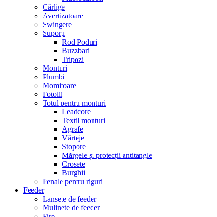
Cârlige
Avertizatoare
Swingere
Suporți
Rod Poduri
Buzzbari
Tripozi
Monturi
Plumbi
Momitoare
Fotolii
Totul pentru monturi
Leadcore
Textil monturi
Agrafe
Vârteje
Stopore
Mărgele și protecții antitangle
Crosete
Burghii
Penale pentru riguri
Feeder
Lansete de feeder
Mulinete de feeder
Fire