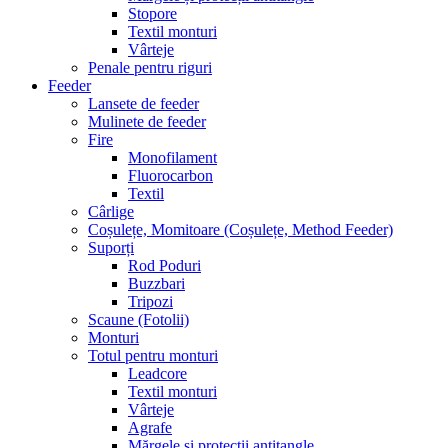
Stopore
Textil monturi
Vârteje
Penale pentru riguri
Feeder
Lansete de feeder
Mulinete de feeder
Fire
Monofilament
Fluorocarbon
Textil
Cârlige
Coșulețe, Momitoare (Coșulețe, Method Feeder)
Suporți
Rod Poduri
Buzzbari
Tripozi
Scaune (Fotolii)
Monturi
Totul pentru monturi
Leadcore
Textil monturi
Vârteje
Agrafe
Mărgele și protecții antitangle