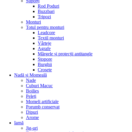
Suporți
Rod Poduri
Buzzbari
Tripozi
Monturi
Totul pentru monturi
Leadcore
Textil monturi
Vârteje
Agrafe
Mărgele și protecții antitangle
Stopore
Burghii
Crosete
Nadă și Momeală
Nade
Cuburi Macuc
Boilies
Peleți
Momeli artificiale
Porumb conservat
Dipuri
Arome
Iarnă
Jig-uri