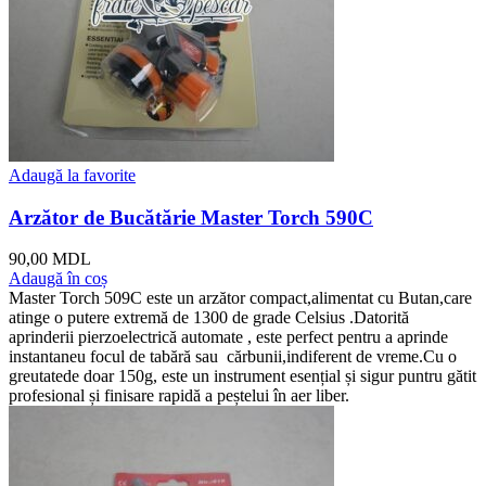
Adaugă la favorite
Arzător de Bucătărie Master Torch 590C
90,00
MDL
Adaugă în coș
Master Torch 509C este un arzător compact,alimentat cu Butan,care
atinge o putere extremă de 1300 de grade Celsius .Datorită
aprinderii pierzoelectrică automate , este perfect pentru a aprinde
instantaneu focul de tabără sau cărbunii,indiferent de vreme.Cu o
greutatede doar 150g, este un instrument esențial și sigur puntru gătit
profesional și finisare rapidă a peștelui în aer liber.