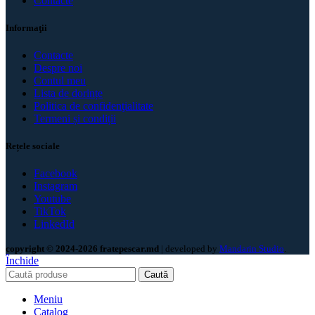
Contacte
Informaţii
Contacte
Despre noi
Contul meu
Lista de dorințe
Politica de confidenţialitate
Termeni și condiții
Rețele sociale
Facebook
Instagram
Youtube
TikTok
LinkedId
copyright © 2024-2026 fratepescar.md
| developed by
Mandarin Studio
.
Închide
Caută
Meniu
Catalog