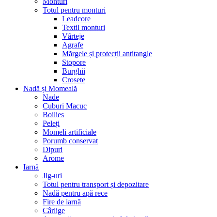
Monturi
Totul pentru monturi
Leadcore
Textil monturi
Vârteje
Agrafe
Mărgele și protecții antitangle
Stopore
Burghii
Crosete
Nadă și Momeală
Nade
Cuburi Macuc
Boilies
Peleți
Momeli artificiale
Porumb conservat
Dipuri
Arome
Iarnă
Jig-uri
Totul pentru transport și depozitare
Nadă pentru apă rece
Fire de iarnă
Cârlige