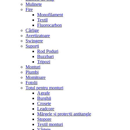
Mulinete
Fire
Monofilament
Textil
Fluorocarbon
Cârlige
Avertizatoare
Swingere
Suporți
Rod Poduri
Buzzbari
Tripozi
Monturi
Plumbi
Momitoare
Fotolii
Totul pentru monturi
Agrafe
Burghii
Crosete
Leadcore
Mărgele și protecții antitangle
Stopore
Textil monturi
Vârteje