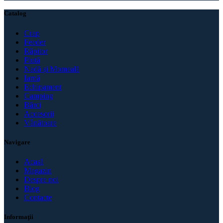
Catalog
Crap
Feeder
Răpitor
Plută
Nadă și Momeală
Iarnă
Echipament
Camping
Bărci
Accesorii
Vânătoare
Navigare
Acasă
Magazin
Despre noi
Blog
Contacte
Informaţii