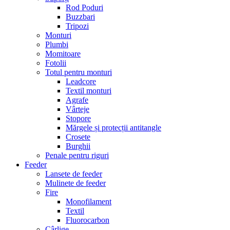
Rod Poduri
Buzzbari
Tripozi
Monturi
Plumbi
Momitoare
Fotolii
Totul pentru monturi
Leadcore
Textil monturi
Agrafe
Vârteje
Stopore
Mărgele și protecții antitangle
Crosete
Burghii
Penale pentru riguri
Feeder
Lansete de feeder
Mulinete de feeder
Fire
Monofilament
Textil
Fluorocarbon
Cârlige