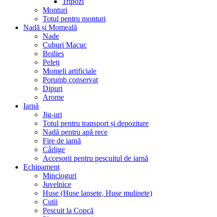
Tripozi
Monturi
Totul pentru monturi
Nadă și Momeală
Nade
Cuburi Macuc
Boilies
Peleți
Momeli artificiale
Porumb conservat
Dipuri
Arome
Iarnă
Jig-uri
Totul pentru transport și depozitare
Nadă pentru apă rece
Fire de iarnă
Cârlige
Accesorii pentru pescuitul de iarnă
Echipament
Mincioguri
Juvelnice
Huse (Huse lansete, Huse mulinete)
Cutii
Pescuit la Copcă