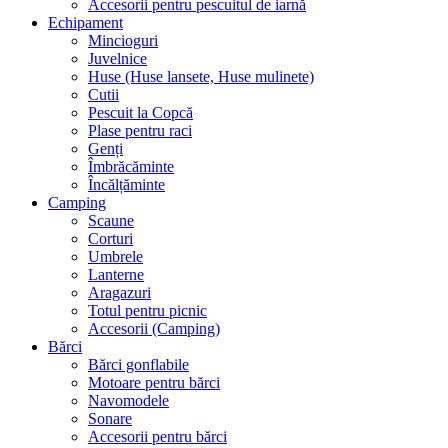
Accesorii pentru pescuitul de iarnă
Echipament
Mincioguri
Juvelnice
Huse (Huse lansete, Huse mulinete)
Cutii
Pescuit la Copcă
Plase pentru raci
Genți
Îmbrăcăminte
Încălțăminte
Camping
Scaune
Corturi
Umbrele
Lanterne
Aragazuri
Totul pentru picnic
Accesorii (Camping)
Bărci
Bărci gonflabile
Motoare pentru bărci
Navomodele
Sonare
Accesorii pentru bărci