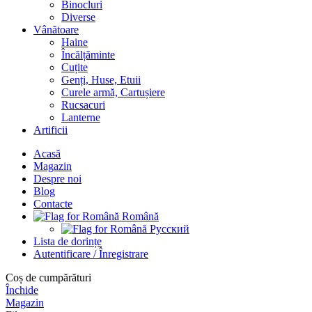
Binocluri
Diverse
Vânătoare
Haine
Încălțăminte
Cuțite
Genți, Huse, Etuii
Curele armă, Cartușiere
Rucsacuri
Lanterne
Artificii
Acasă
Magazin
Despre noi
Blog
Contacte
Română
Русский
Lista de dorințe
Autentificare / Înregistrare
Coș de cumpărături
Închide
Magazin