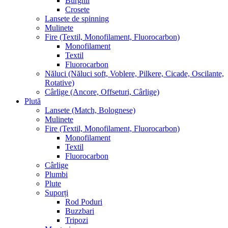
Burghii
Crosete
Lansete de spinning
Mulinete
Fire (Textil, Monofilament, Fluorocarbon)
Monofilament
Textil
Fluorocarbon
Năluci (Năluci soft, Voblere, Pilkere, Cicade, Oscilante,
Rotative)
Cârlige (Ancore, Offseturi, Cârlige)
Plută
Lansete (Match, Bolognese)
Mulinete
Fire (Textil, Monofilament, Fluorocarbon)
Monofilament
Textil
Fluorocarbon
Cârlige
Plumbi
Plute
Suporți
Rod Poduri
Buzzbari
Tripozi