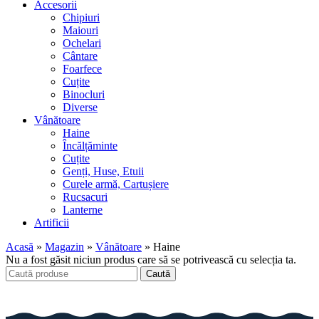
Accesorii
Chipiuri
Maiouri
Ochelari
Cântare
Foarfece
Cuțite
Binocluri
Diverse
Vânătoare
Haine
Încălțăminte
Cuțite
Genți, Huse, Etuii
Curele armă, Cartușiere
Rucsacuri
Lanterne
Artificii
Acasă
»
Magazin
»
Vânătoare
»
Haine
Nu a fost găsit niciun produs care să se potrivească cu selecția ta.
Caută