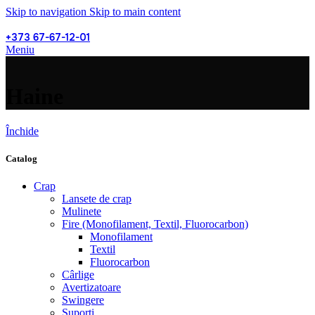
Skip to navigation
Skip to main content
+373 67-67-12-01
Meniu
Haine
Închide
Catalog
Crap
Lansete de crap
Mulinete
Fire (Monofilament, Textil, Fluorocarbon)
Monofilament
Textil
Fluorocarbon
Cârlige
Avertizatoare
Swingere
Suporți