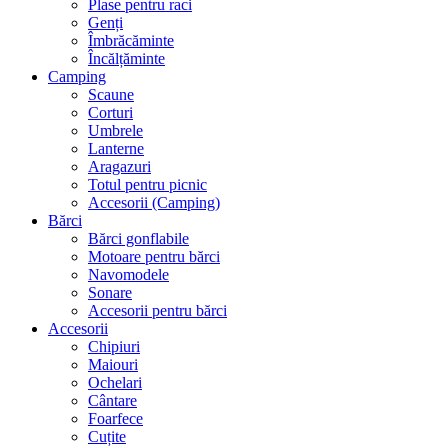
Plase pentru raci
Genți
Îmbrăcăminte
Încălțăminte
Camping
Scaune
Corturi
Umbrele
Lanterne
Aragazuri
Totul pentru picnic
Accesorii (Camping)
Bărci
Bărci gonflabile
Motoare pentru bărci
Navomodele
Sonare
Accesorii pentru bărci
Accesorii
Chipiuri
Maiouri
Ochelari
Cântare
Foarfece
Cuțite