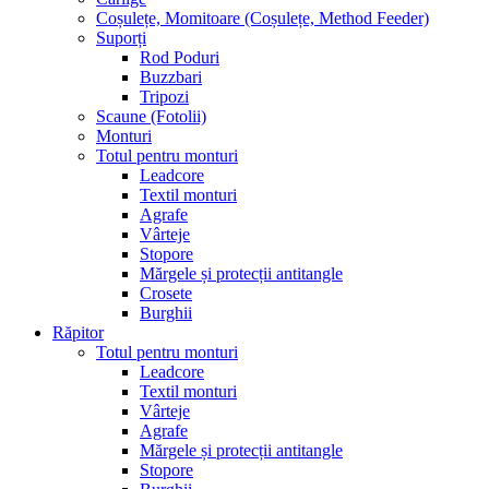
Coșulețe, Momitoare (Coșulețe, Method Feeder)
Suporți
Rod Poduri
Buzzbari
Tripozi
Scaune (Fotolii)
Monturi
Totul pentru monturi
Leadcore
Textil monturi
Agrafe
Vârteje
Stopore
Mărgele și protecții antitangle
Crosete
Burghii
Răpitor
Totul pentru monturi
Leadcore
Textil monturi
Vârteje
Agrafe
Mărgele și protecții antitangle
Stopore