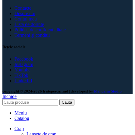
Contacte
Despre noi
Contul meu
Lista de dorințe
Politica de confidenţialitate
Termeni și condiții
Rețele sociale
Facebook
Instagram
Youtube
TikTok
LinkedId
copyright © 2024-2026 fratepescar.md
| developed by
Mandarin Studio
.
Închide
Caută
Meniu
Catalog
Crap
Lansete de crap