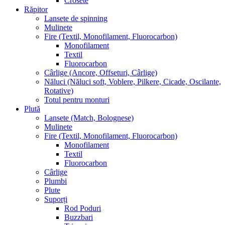
Crosete
Răpitor
Lansete de spinning
Mulinete
Fire (Textil, Monofilament, Fluorocarbon)
Monofilament
Textil
Fluorocarbon
Cârlige (Ancore, Offseturi, Cârlige)
Năluci (Năluci soft, Voblere, Pilkere, Cicade, Oscilante,
Rotative)
Totul pentru monturi
Plută
Lansete (Match, Bolognese)
Mulinete
Fire (Textil, Monofilament, Fluorocarbon)
Monofilament
Textil
Fluorocarbon
Cârlige
Plumbi
Plute
Suporți
Rod Poduri
Buzzbari