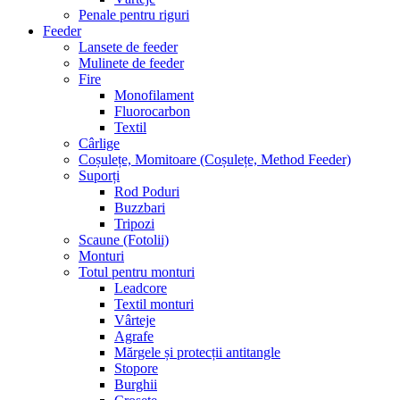
Penale pentru riguri
Feeder
Lansete de feeder
Mulinete de feeder
Fire
Monofilament
Fluorocarbon
Textil
Cârlige
Coșulețe, Momitoare (Coșulețe, Method Feeder)
Suporți
Rod Poduri
Buzzbari
Tripozi
Scaune (Fotolii)
Monturi
Totul pentru monturi
Leadcore
Textil monturi
Vârteje
Agrafe
Mărgele și protecții antitangle
Stopore
Burghii