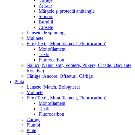
Vârteje
Agrafe
Mărgele și protecții antitangle
Stopore
Burghii
Crosete
Lansete de spinning
Mulinete
Fire (Textil, Monofilament, Fluorocarbon)
Monofilament
Textil
Fluorocarbon
Năluci (Năluci soft, Voblere, Pilkere, Cicade, Oscilante,
Rotative)
Cârlige (Ancore, Offseturi, Cârlige)
Plută
Lansete (Match, Bolognese)
Mulinete
Fire (Textil, Monofilament, Fluorocarbon)
Monofilament
Textil
Fluorocarbon
Cârlige
Plumbi
Plute