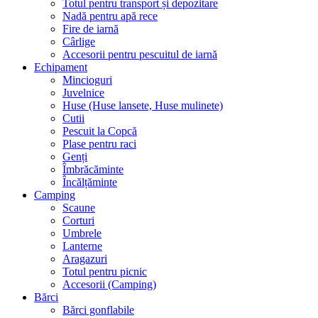
Totul pentru transport și depozitare
Nadă pentru apă rece
Fire de iarnă
Cârlige
Accesorii pentru pescuitul de iarnă
Echipament
Mincioguri
Juvelnice
Huse (Huse lansete, Huse mulinete)
Cutii
Pescuit la Copcă
Plase pentru raci
Genți
Îmbrăcăminte
Încălțăminte
Camping
Scaune
Corturi
Umbrele
Lanterne
Aragazuri
Totul pentru picnic
Accesorii (Camping)
Bărci
Bărci gonflabile