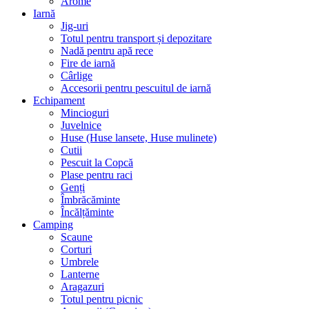
Arome
Iarnă
Jig-uri
Totul pentru transport și depozitare
Nadă pentru apă rece
Fire de iarnă
Cârlige
Accesorii pentru pescuitul de iarnă
Echipament
Mincioguri
Juvelnice
Huse (Huse lansete, Huse mulinete)
Cutii
Pescuit la Copcă
Plase pentru raci
Genți
Îmbrăcăminte
Încălțăminte
Camping
Scaune
Corturi
Umbrele
Lanterne
Aragazuri
Totul pentru picnic