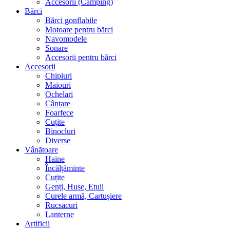
Accesorii (Camping)
Bărci
Bărci gonflabile
Motoare pentru bărci
Navomodele
Sonare
Accesorii pentru bărci
Accesorii
Chipiuri
Maiouri
Ochelari
Cântare
Foarfece
Cuțite
Binocluri
Diverse
Vânătoare
Haine
Încălțăminte
Cuțite
Genți, Huse, Etuii
Curele armă, Cartușiere
Rucsacuri
Lanterne
Artificii