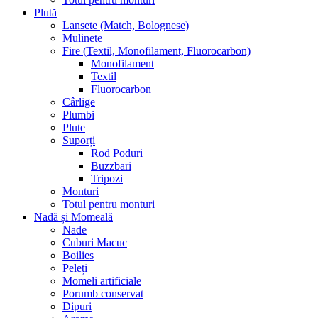
Plută
Lansete (Match, Bolognese)
Mulinete
Fire (Textil, Monofilament, Fluorocarbon)
Monofilament
Textil
Fluorocarbon
Cârlige
Plumbi
Plute
Suporți
Rod Poduri
Buzzbari
Tripozi
Monturi
Totul pentru monturi
Nadă și Momeală
Nade
Cuburi Macuc
Boilies
Peleți
Momeli artificiale
Porumb conservat
Dipuri