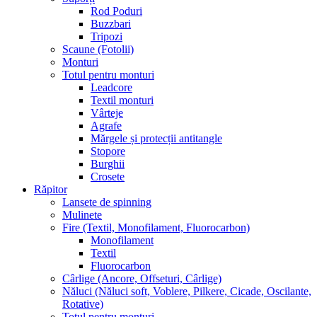
Rod Poduri
Buzzbari
Tripozi
Scaune (Fotolii)
Monturi
Totul pentru monturi
Leadcore
Textil monturi
Vârteje
Agrafe
Mărgele și protecții antitangle
Stopore
Burghii
Crosete
Răpitor
Lansete de spinning
Mulinete
Fire (Textil, Monofilament, Fluorocarbon)
Monofilament
Textil
Fluorocarbon
Cârlige (Ancore, Offseturi, Cârlige)
Năluci (Năluci soft, Voblere, Pilkere, Cicade, Oscilante,
Rotative)
Totul pentru monturi