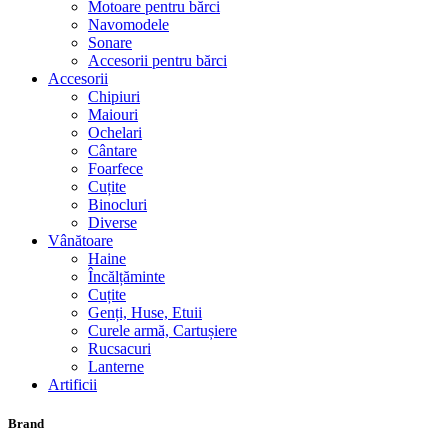
Motoare pentru bărci
Navomodele
Sonare
Accesorii pentru bărci
Accesorii
Chipiuri
Maiouri
Ochelari
Cântare
Foarfece
Cuțite
Binocluri
Diverse
Vânătoare
Haine
Încălțăminte
Cuțite
Genți, Huse, Etuii
Curele armă, Cartușiere
Rucsacuri
Lanterne
Artificii
Brand