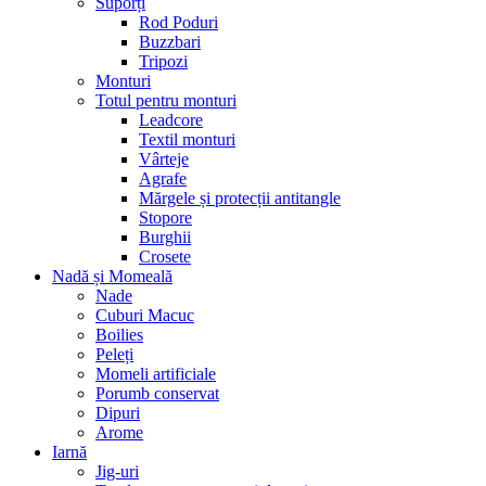
Suporți
Rod Poduri
Buzzbari
Tripozi
Monturi
Totul pentru monturi
Leadcore
Textil monturi
Vârteje
Agrafe
Mărgele și protecții antitangle
Stopore
Burghii
Crosete
Nadă și Momeală
Nade
Cuburi Macuc
Boilies
Peleți
Momeli artificiale
Porumb conservat
Dipuri
Arome
Iarnă
Jig-uri