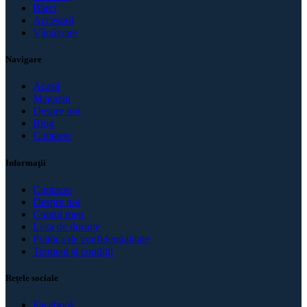
Bărci
Accesorii
Vânătoare
Navigare
Acasă
Magazin
Despre noi
Blog
Contacte
Informaţii
Contacte
Despre noi
Contul meu
Lista de dorințe
Politica de confidenţialitate
Termeni și condiții
Rețele sociale
Facebook