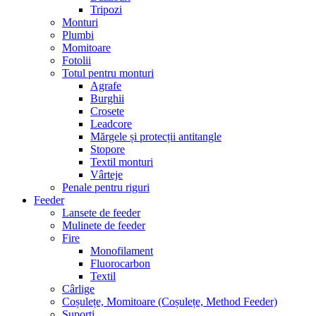
Tripozi
Monturi
Plumbi
Momitoare
Fotolii
Totul pentru monturi
Agrafe
Burghii
Crosete
Leadcore
Mărgele și protecții antitangle
Stopore
Textil monturi
Vârteje
Penale pentru riguri
Feeder
Lansete de feeder
Mulinete de feeder
Fire
Monofilament
Fluorocarbon
Textil
Cârlige
Coșulețe, Momitoare (Coșulețe, Method Feeder)
Suporți