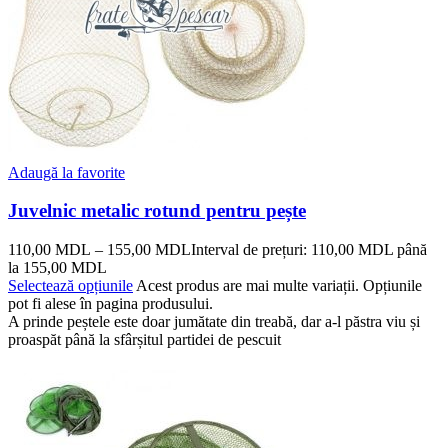
Adaugă la favorite
Juvelnic metalic rotund pentru pește
110,00
MDL
–
155,00
MDL
Interval de prețuri: 110,00 MDL până
la 155,00 MDL
Selectează opțiunile
Acest produs are mai multe variații. Opțiunile
pot fi alese în pagina produsului.
A prinde peștele este doar jumătate din treabă, dar a-l păstra viu și
proaspăt până la sfârșitul partidei de pescuit