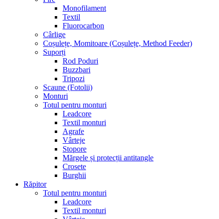
Monofilament
Textil
Fluorocarbon
Cârlige
Coșulețe, Momitoare (Coșulețe, Method Feeder)
Suporți
Rod Poduri
Buzzbari
Tripozi
Scaune (Fotolii)
Monturi
Totul pentru monturi
Leadcore
Textil monturi
Agrafe
Vârteje
Stopore
Mărgele și protecții antitangle
Crosete
Burghii
Răpitor
Totul pentru monturi
Leadcore
Textil monturi