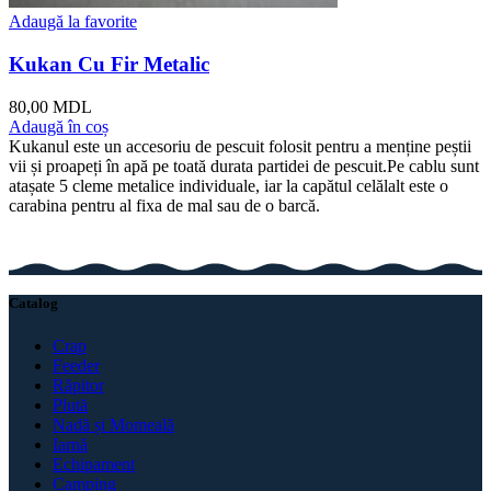
Adaugă la favorite
Kukan Cu Fir Metalic
80,00
MDL
Adaugă în coș
Kukanul este un accesoriu de pescuit folosit pentru a menține peștii
vii și proapeți în apă pe toată durata partidei de pescuit.Pe cablu sunt
atașate 5 cleme metalice individuale, iar la capătul celălalt este o
carabina pentru al fixa de mal sau de o barcă.
Catalog
Crap
Feeder
Răpitor
Plută
Nadă și Momeală
Iarnă
Echipament
Camping