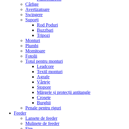
Cârlige
Avertizatoare
Swingere
Suporți
Rod Poduri
Buzzbari
Tripozi
Monturi
Plumbi
Momitoare
Fotolii
Totul pentru monturi
Leadcore
Textil monturi
Agrafe
Vârteje
Stopore
Mărgele și protecții antitangle
Crosete
Burghii
Penale pentru riguri
Feeder
Lansete de feeder
Mulinete de feeder
Fire