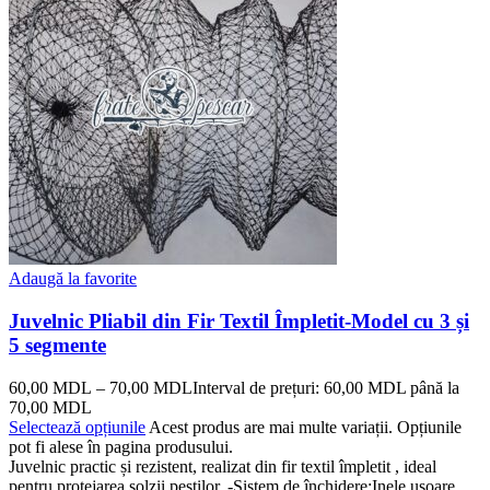
Adaugă la favorite
Juvelnic Pliabil din Fir Textil Împletit-Model cu 3 și
5 segmente
60,00
MDL
–
70,00
MDL
Interval de prețuri: 60,00 MDL până la
70,00 MDL
Selectează opțiunile
Acest produs are mai multe variații. Opțiunile
pot fi alese în pagina produsului.
Juvelnic practic și rezistent, realizat din fir textil împletit , ideal
pentru protejarea solzii peștilor. -Sistem de închidere:Inele ușoare,