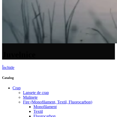
Juvelnice
Închide
Catalog
Crap
Lansete de crap
Mulinete
Fire (Monofilament, Textil, Fluorocarbon)
Monofilament
Textil
Fluorocarbon