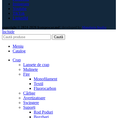
Instagram
Youtube
TikTok
LinkedId
copyright © 2024-2026 fratepescar.md
| developed by
Mandarin Studio
.
Închide
Caută
Meniu
Catalog
Crap
Lansete de crap
Mulinete
Fire
Monofilament
Textil
Fluorocarbon
Cârlige
Avertizatoare
Swingere
Suporți
Rod Poduri
Buzzbari