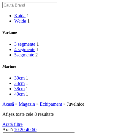
Kaida
1
Weida
1
Variante
3 segmente
1
4 segmente
1
5segmente
2
Marime
30cm
1
33cm
1
38cm
1
40cm
1
Acasă
»
Magazin
»
Echipament
»
Juvelnice
Afișez toate cele 8 rezultate
Arată filtre
Arată
10
20
40
60