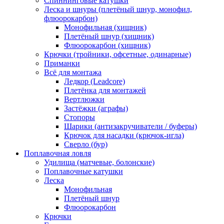
Спиннинговые катушки
Леска и шнуры (плетёный шнур, монофил,
флюорокарбон)
Монофильная (хищник)
Плетёный шнур (хищник)
Флюорокарбон (хищник)
Крючки (тройники, офсетные, одинарные)
Приманки
Всё для монтажа
Ледкор (Leadcore)
Плетёнка для монтажей
Вертлюжки
Застёжки (аграфы)
Стопоры
Шарики (антизакручиватели / буферы)
Крючок для насадки (крючок-игла)
Сверло (бур)
Поплавочная ловля
Удилища (матчевые, болонские)
Поплавочные катушки
Леска
Монофильная
Плетёный шнур
Флюорокарбон
Крючки