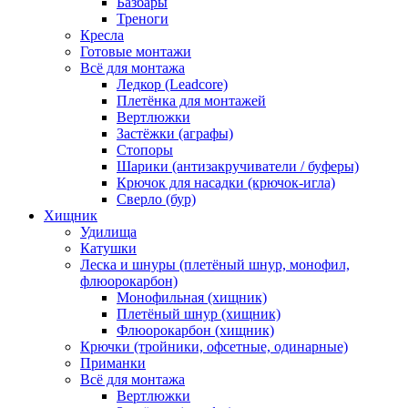
Базбары
Треноги
Кресла
Готовые монтажи
Всё для монтажа
Ледкор (Leadcore)
Плетёнка для монтажей
Вертлюжки
Застёжки (аграфы)
Стопоры
Шарики (антизакручиватели / буферы)
Крючок для насадки (крючок-игла)
Сверло (бур)
Хищник
Удилища
Катушки
Леска и шнуры (плетёный шнур, монофил,
флюорокарбон)
Монофильная (хищник)
Плетёный шнур (хищник)
Флюорокарбон (хищник)
Крючки (тройники, офсетные, одинарные)
Приманки
Всё для монтажа
Вертлюжки