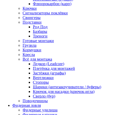
Флюорокарбон (карп)
Крючки
Сигнализаторы поклёвки
Свингеры
Подставки
Род Под
Базбары
Треноги
Готовые монтажи
Грузила
Кормушки
Кресла
Всё для монтажа
Ледкор (Leadcore)
Плетёнка для монтажей
Застёжки (аграфы)
Вертлюжки
Стопоры
Шарики (антизакручиватели / буферы)
Крючок для насадки (крючок-игла)
Сверло (бур)
Поводочницы
Фидерная ловля
Фидерные удилища
Фидерные катушки