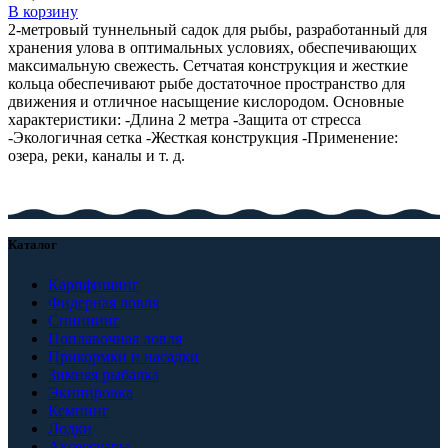
В корзину
2-метровый туннельный садок для рыбы, разработанный для
хранения улова в оптимальных условиях, обеспечивающих
максимальную свежесть. Сетчатая конструкция и жесткие
кольца обеспечивают рыбе достаточное пространство для
движения и отличное насыщение кислородом. Основные
характеристики: -Длина 2 метра -Защита от стресса
-Экологичная сетка -Жесткая конструкция -Применение:
озера, реки, каналы и т. д.
Каталог
Карпфишинг
Фидерная ловля
Спиннинг
Поплавочная ловля
Прикормки и насадки
Зимняя рыбалка
Экипировка
Кемпинг
Лодки
Аксессуары