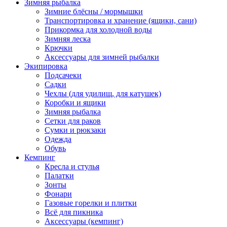
Зимняя рыбалка
Зимние блёсны / мормышки
Транспортировка и хранение (ящики, сани)
Прикормка для холодной воды
Зимняя леска
Крючки
Аксессуары для зимней рыбалки
Экипировка
Подсачеки
Садки
Чехлы (для удилищ, для катушек)
Коробки и ящики
Зимняя рыбалка
Сетки для раков
Сумки и рюкзаки
Одежда
Обувь
Кемпинг
Кресла и стулья
Палатки
Зонты
Фонари
Газовые горелки и плитки
Всё для пикника
Аксессуары (кемпинг)