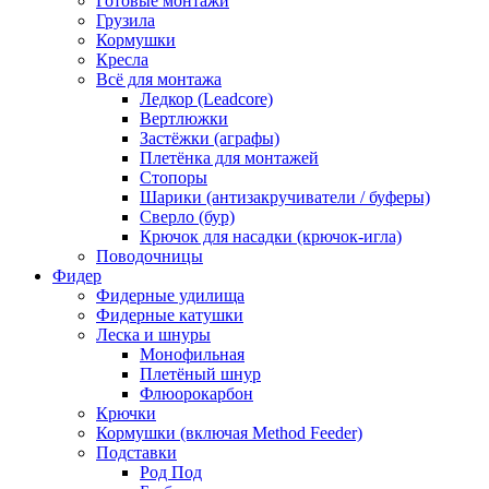
Готовые монтажи
Грузила
Кормушки
Кресла
Всё для монтажа
Ледкор (Leadcore)
Вертлюжки
Застёжки (аграфы)
Плетёнка для монтажей
Стопоры
Шарики (антизакручиватели / буферы)
Сверло (бур)
Крючок для насадки (крючок-игла)
Поводочницы
Фидер
Фидерные удилища
Фидерные катушки
Леска и шнуры
Монофильная
Плетёный шнур
Флюорокарбон
Крючки
Кормушки (включая Method Feeder)
Подставки
Род Под