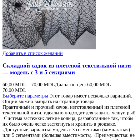
Добавить в список желаний
Складной садок из плетеной текстильной нити
— модель с 3 и 5 секциями
60,00
MDL
–
70,00
MDL
Диапазон цен: 60,00 MDL –
70,00 MDL
Выберите параметры
Этот товар имеет несколько вариаций.
Опции можно выбрать на странице товара.
Практичный и прочный сачок, изготовленный из плетеной
текстильной нити, идеально подходит для защиты чешуи рыб.
-Система застежки: легкие кольца, разработанные так, чтобы
их было очень легко застегнуть и хранить в рюкзаке.
-Доступные варианты: модель с 3 сегментами (компактная)
или 5 сегментами (большая вместимость). -Преимущества: не