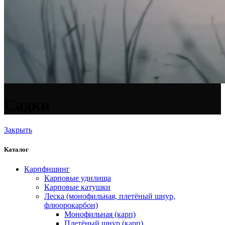
Садки
Закрыть
Каталог
Карпфишинг
Карповые удилища
Карповые катушки
Леска (монофильная, плетёный шнур,
флюорокарбон)
Монофильная (карп)
Плетёный шнур (карп)