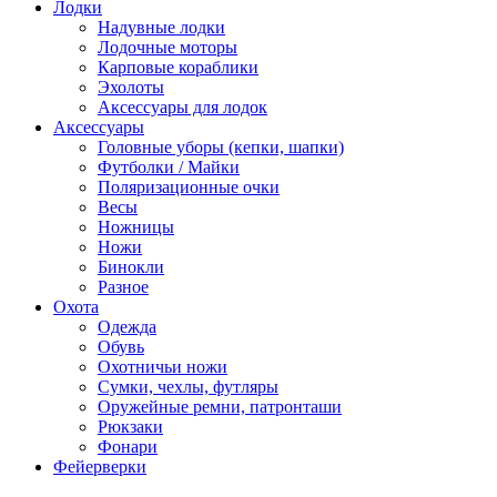
Лодки
Надувные лодки
Лодочные моторы
Карповые кораблики
Эхолоты
Аксессуары для лодок
Аксессуары
Головные уборы (кепки, шапки)
Футболки / Майки
Поляризационные очки
Весы
Ножницы
Ножи
Бинокли
Разное
Охота
Одежда
Обувь
Охотничьи ножи
Сумки, чехлы, футляры
Оружейные ремни, патронташи
Рюкзаки
Фонари
Фейерверки