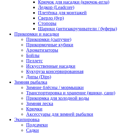
Крючок для насадки (крючок-игла)
Ледкор (Leadcore)
Плетёнка для монтажей
Сверло (бур)
Стопоры
Шарики (антизакручиватели / буферы)
Прикормки и насадки
Прикормки (сыпучие)
Прикормочные кубики
Ароматизаторы
Бойлы
Пеллетс
Искусственные насадки
Кукуруза консервированная
Дипы (Dips)
Зимняя рыбалка
Зимние блёсны / мормышки
Транспортировка и хранение (ящики, сани)
Прикормка для холодной воды
Зимняя леска
Крючки
Аксессуары для зимней рыбалки
Экипировка
Подсачеки
Садки