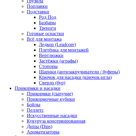
Грузила
Поплавки
Подставки
Род Под
Базбары
Треноги
Готовые оснастки
Всё для монтажа
Ледкор (Leadcore)
Плетёнка для монтажей
Вертлюжки
Застёжки (аграфы)
Стопоры
Шарики (антизакручиватели / буферы)
Крючок для насадки (крючок-игла)
Сверло (бур)
Прикормки и насадки
Прикормки (сыпучие)
Прикормочные кубики
Бойлы
Пеллетс
Искусственные насадки
Кукуруза консервированная
Дипы (Dips)
Ароматизаторы