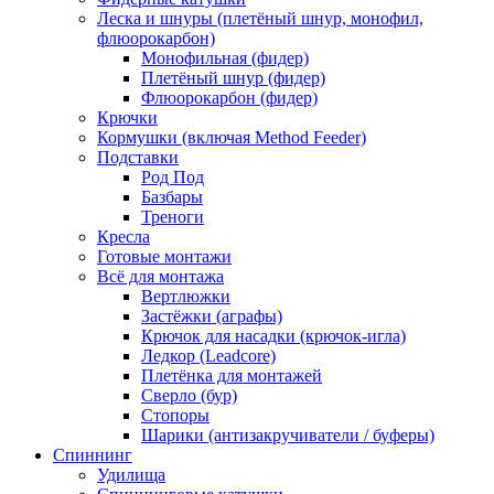
Леска и шнуры (плетёный шнур, монофил,
флюорокарбон)
Монофильная (фидер)
Плетёный шнур (фидер)
Флюорокарбон (фидер)
Крючки
Кормушки (включая Method Feeder)
Подставки
Род Под
Базбары
Треноги
Кресла
Готовые монтажи
Всё для монтажа
Вертлюжки
Застёжки (аграфы)
Крючок для насадки (крючок-игла)
Ледкор (Leadcore)
Плетёнка для монтажей
Сверло (бур)
Стопоры
Шарики (антизакручиватели / буферы)
Спиннинг
Удилища