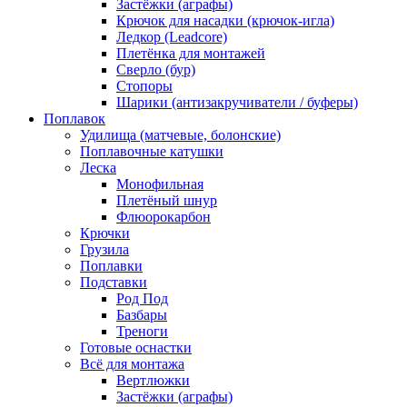
Застёжки (аграфы)
Крючок для насадки (крючок-игла)
Ледкор (Leadcore)
Плетёнка для монтажей
Сверло (бур)
Стопоры
Шарики (антизакручиватели / буферы)
Поплавок
Удилища (матчевые, болонские)
Поплавочные катушки
Леска
Монофильная
Плетёный шнур
Флюорокарбон
Крючки
Грузила
Поплавки
Подставки
Род Под
Базбары
Треноги
Готовые оснастки
Всё для монтажа
Вертлюжки
Застёжки (аграфы)