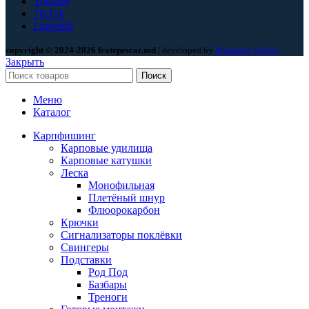
Youtube
TikTok
LinkedId
copyright © 2024-2026 fratepescar.md
| developed by
Mandarin Studio
.
Закрыть
Поиск
Меню
Каталог
Карпфишинг
Карповые удилища
Карповые катушки
Леска
Монофильная
Плетёный шнур
Флюорокарбон
Крючки
Сигнализаторы поклёвки
Свингеры
Подставки
Род Под
Базбары
Треноги