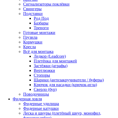
Сигнализаторы поклёвки
Свингеры
Подставки
Род Под
Базбары
Треноги
Готовые монтажи
Грузила
Кормушки
Кресла
Всё для монтажа
Ледкор (Leadcore)
Плетёнка для монтажей
Застёжки (аграфы)
Вертлюжки
Стопоры
Шарики (антизакручиватели / буферы)
Крючок для насадки (крючок-игла)
Сверло (бур)
Поводочницы
Фидерная ловля
Фидерные удилища
Фидерные катушки
Леска и шнуры (плетёный шнур, монофил,
флюорокарбон)