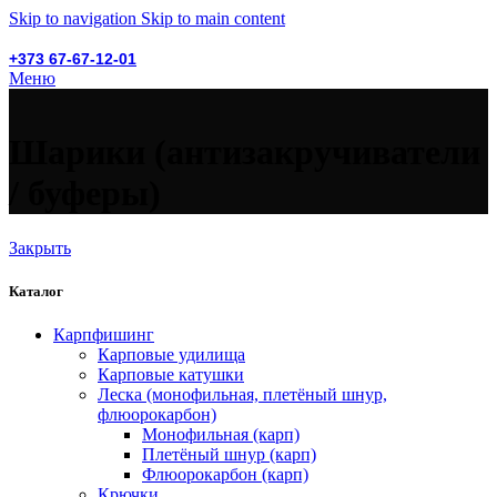
Skip to navigation
Skip to main content
+373 67-67-12-01
Меню
Шарики (антизакручиватели
/ буферы)
Закрыть
Каталог
Карпфишинг
Карповые удилища
Карповые катушки
Леска (монофильная, плетёный шнур,
флюорокарбон)
Монофильная (карп)
Плетёный шнур (карп)
Флюорокарбон (карп)
Крючки