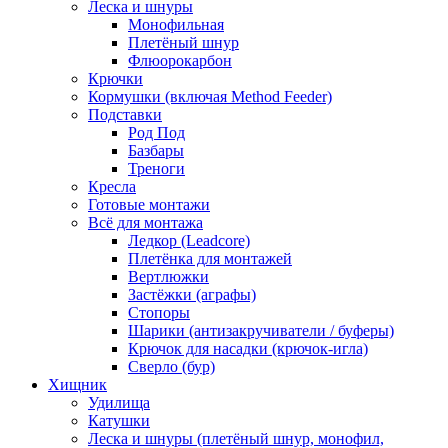
Леска и шнуры
Монофильная
Плетёный шнур
Флюорокарбон
Крючки
Кормушки (включая Method Feeder)
Подставки
Род Под
Базбары
Треноги
Кресла
Готовые монтажи
Всё для монтажа
Ледкор (Leadcore)
Плетёнка для монтажей
Вертлюжки
Застёжки (аграфы)
Стопоры
Шарики (антизакручиватели / буферы)
Крючок для насадки (крючок-игла)
Сверло (бур)
Хищник
Удилища
Катушки
Леска и шнуры (плетёный шнур, монофил,