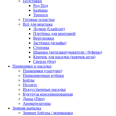
Подставки
Род Под
Базбары
Треноги
Готовые оснастки
Всё для монтажа
Ледкор (Leadcore)
Плетёнка для монтажей
Вертлюжки
Застёжки (аграфы)
Стопоры
Шарики (антизакручиватели / буферы)
Крючок для насадки (крючок-игла)
Сверло (бур)
Прикормки и насадки
Прикормки (сыпучие)
Прикормочные кубики
Бойлы
Пеллетс
Искусственные насадки
Кукуруза консервированная
Дипы (Dips)
Ароматизаторы
Зимняя рыбалка
Зимние блёсны / мормышки