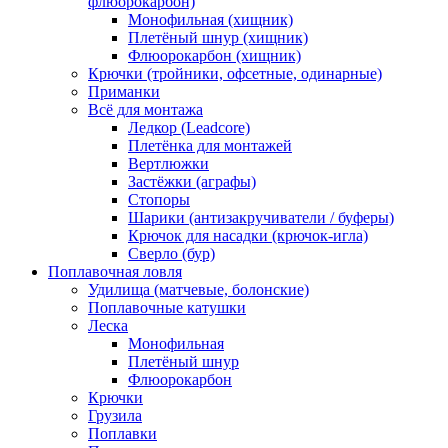
флюорокарбон)
Монофильная (хищник)
Плетёный шнур (хищник)
Флюорокарбон (хищник)
Крючки (тройники, офсетные, одинарные)
Приманки
Всё для монтажа
Ледкор (Leadcore)
Плетёнка для монтажей
Вертлюжки
Застёжки (аграфы)
Стопоры
Шарики (антизакручиватели / буферы)
Крючок для насадки (крючок-игла)
Сверло (бур)
Поплавочная ловля
Удилища (матчевые, болонские)
Поплавочные катушки
Леска
Монофильная
Плетёный шнур
Флюорокарбон
Крючки
Грузила
Поплавки