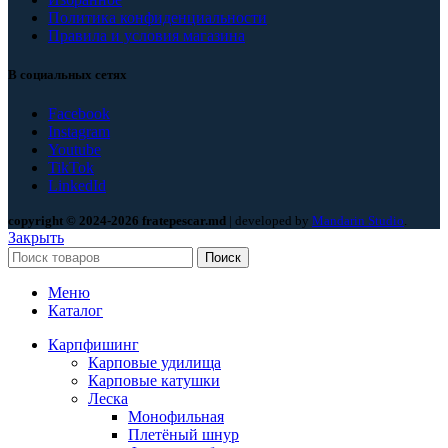
Политика конфиденциальности
Правила и условия магазина
В социальных сетях
Facebook
Instagram
Youtube
TikTok
LinkedId
copyright © 2024-2026 fratepescar.md
| developed by
Mandarin Studio
.
Закрыть
Поиск
Меню
Каталог
Карпфишинг
Карповые удилища
Карповые катушки
Леска
Монофильная
Плетёный шнур