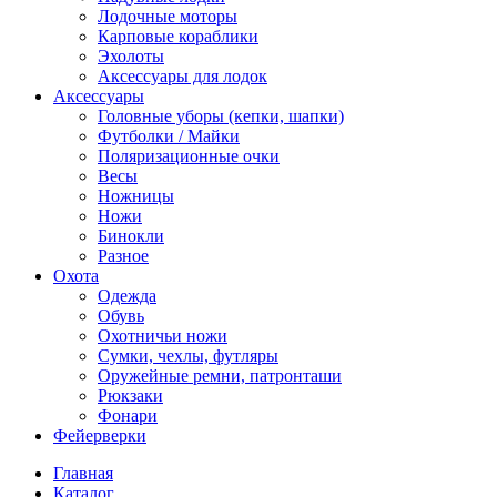
Лодочные моторы
Карповые кораблики
Эхолоты
Аксессуары для лодок
Аксессуары
Головные уборы (кепки, шапки)
Футболки / Майки
Поляризационные очки
Весы
Ножницы
Ножи
Бинокли
Разное
Охота
Одежда
Обувь
Охотничьи ножи
Сумки, чехлы, футляры
Оружейные ремни, патронташи
Рюкзаки
Фонари
Фейерверки
Главная
Каталог