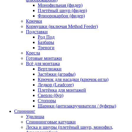
Монофильная (фидер)
Плетёный шнур (фидер)
Флюорокарбон (фидер)
Крючки
Кормушки (включая Method Feeder)
Подставки
Род Под
Базбары
Треноги
Кресла
Готовые монтажи
Всё для монтажа
Вертлюжки
Застёжки (аграфы)
Крючок для насадки (крючок-игла)
Ледкор (Leadcore)
Плетёнка для монтажей
Сверло (бур)
Стопоры
Шарики (антизакручиватели / буферы)
Спиннинг
Удилища
Спиннинговые катушки
Леска и шнуры (плетёный шнур, монофил,