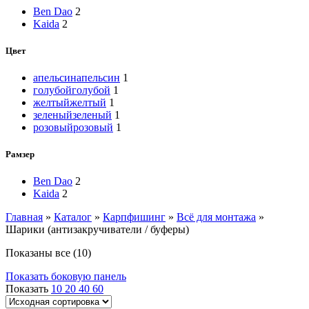
Ben Dao
2
Kaida
2
Цвет
апельсин
апельсин
1
голубой
голубой
1
желтый
желтый
1
зеленый
зеленый
1
розовый
розовый
1
Рамзер
Ben Dao
2
Kaida
2
Главная
»
Каталог
»
Карпфишинг
»
Всё для монтажа
»
Шарики (антизакручиватели / буферы)
Показаны все (10)
Показать боковую панель
Показать
10
20
40
60