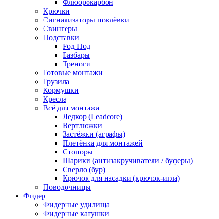
Флюорокарбон
Крючки
Сигнализаторы поклёвки
Свингеры
Подставки
Род Под
Базбары
Треноги
Готовые монтажи
Грузила
Кормушки
Кресла
Всё для монтажа
Ледкор (Leadcore)
Вертлюжки
Застёжки (аграфы)
Плетёнка для монтажей
Стопоры
Шарики (антизакручиватели / буферы)
Сверло (бур)
Крючок для насадки (крючок-игла)
Поводочницы
Фидер
Фидерные удилища
Фидерные катушки