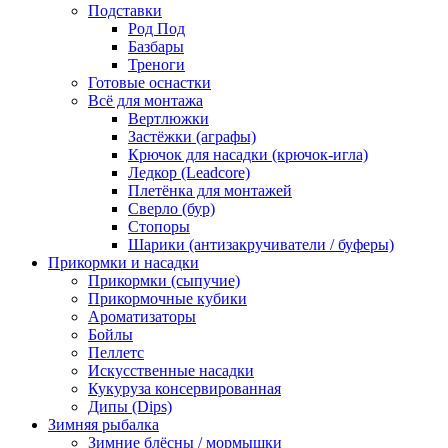
Подставки
Род Под
Базбары
Треноги
Готовые оснастки
Всё для монтажа
Вертлюжки
Застёжки (аграфы)
Крючок для насадки (крючок-игла)
Ледкор (Leadcore)
Плетёнка для монтажей
Сверло (бур)
Стопоры
Шарики (антизакручиватели / буферы)
Прикормки и насадки
Прикормки (сыпучие)
Прикормочные кубики
Ароматизаторы
Бойлы
Пеллетс
Искусственные насадки
Кукуруза консервированная
Дипы (Dips)
Зимняя рыбалка
Зимние блёсны / мормышки