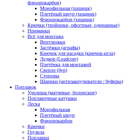
флюорокарбон)
Монофильная (хищник)
Плетёный шнур (хищник)
Флюорокарбон (хищник)
Крючки (тройники, офсетные, одинарные)
Приманки
Всё для монтажа
Вертлюжки
Застёжки (аграфы)
Крючок для насадки (крючок-игла)
Ледкор (Leadcore)
Плетёнка для монтажей
Сверло (бур)
Стопоры
Шарики (антизакручиватели / буферы)
Поплавок
Удилища (матчевые, болонские)
Поплавочные катушки
Леска
Монофильная
Плетёный шнур
Флюорокарбон
Крючки
Грузила
Поплавки