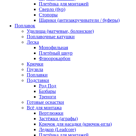
Плетёнка для монтажей
Сверло (бур)
Стопоры
Шарики (антизакручиватели / буферы)
Поплавок
Удилища (матчевые, болонские)
Поплавочные катушки
Леска
Монофильная
Плетёный шнур
Флюорокарбон
Крючки
Грузила
Поплавки
Подставки
Род Под
Базбары
Треноги
Готовые оснастки
Всё для монтажа
Вертлюжки
Застёжки (аграфы)
Крючок для насадки (крючок-игла)
Ледкор (Leadcore)
Плетёнка для монтажей