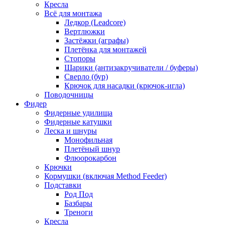
Кресла
Всё для монтажа
Ледкор (Leadcore)
Вертлюжки
Застёжки (аграфы)
Плетёнка для монтажей
Стопоры
Шарики (антизакручиватели / буферы)
Сверло (бур)
Крючок для насадки (крючок-игла)
Поводочницы
Фидер
Фидерные удилища
Фидерные катушки
Леска и шнуры
Монофильная
Плетёный шнур
Флюорокарбон
Крючки
Кормушки (включая Method Feeder)
Подставки
Род Под
Базбары
Треноги
Кресла