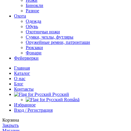
Ножи
Бинокли
Разное
Охота
Одежда
Обувь
Охотничьи ножи
Сумки, чехлы, футляры
Оружейные ремни, патронташи
Рюкзаки
Фонари
Фейерверки
Главная
Каталог
О нас
Блог
Контакты
Русский
Română
Избранное
Вход / Регистрация
Корзина
Закрыть
Магазин