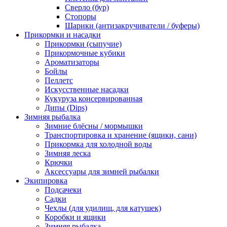
Сверло (бур)
Стопоры
Шарики (антизакручиватели / буферы)
Прикормки и насадки
Прикормки (сыпучие)
Прикормочные кубики
Ароматизаторы
Бойлы
Пеллетс
Искусственные насадки
Кукуруза консервированная
Дипы (Dips)
Зимняя рыбалка
Зимние блёсны / мормышки
Транспортировка и хранение (ящики, сани)
Прикормка для холодной воды
Зимняя леска
Крючки
Аксессуары для зимней рыбалки
Экипировка
Подсачеки
Садки
Чехлы (для удилищ, для катушек)
Коробки и ящики
Зимняя рыбалка