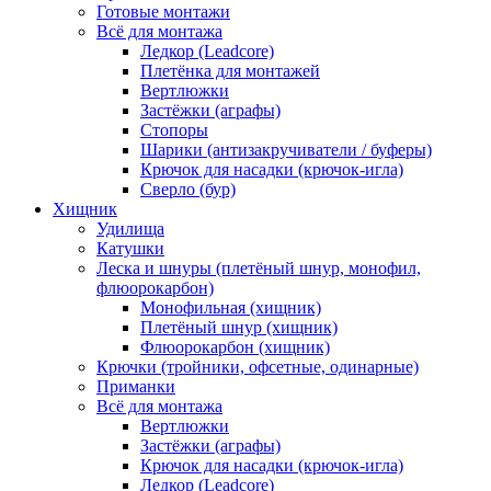
Готовые монтажи
Всё для монтажа
Ледкор (Leadcore)
Плетёнка для монтажей
Вертлюжки
Застёжки (аграфы)
Стопоры
Шарики (антизакручиватели / буферы)
Крючок для насадки (крючок-игла)
Сверло (бур)
Хищник
Удилища
Катушки
Леска и шнуры (плетёный шнур, монофил,
флюорокарбон)
Монофильная (хищник)
Плетёный шнур (хищник)
Флюорокарбон (хищник)
Крючки (тройники, офсетные, одинарные)
Приманки
Всё для монтажа
Вертлюжки
Застёжки (аграфы)
Крючок для насадки (крючок-игла)
Ледкор (Leadcore)