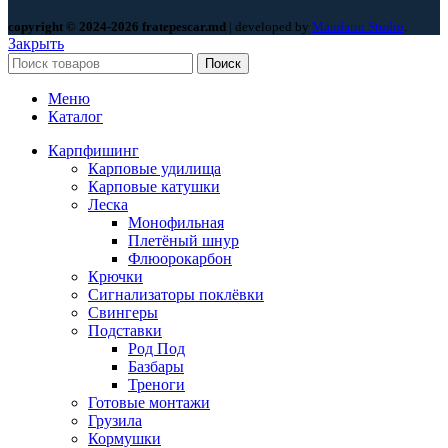
copyright © 2024-2026 fratepescar.md
| developed by
Mandarin Studio
.
Закрыть
Поиск
Меню
Каталог
Карпфишинг
Карповые удилища
Карповые катушки
Леска
Монофильная
Плетёный шнур
Флюорокарбон
Крючки
Сигнализаторы поклёвки
Свингеры
Подставки
Род Под
Базбары
Треноги
Готовые монтажи
Грузила
Кормушки