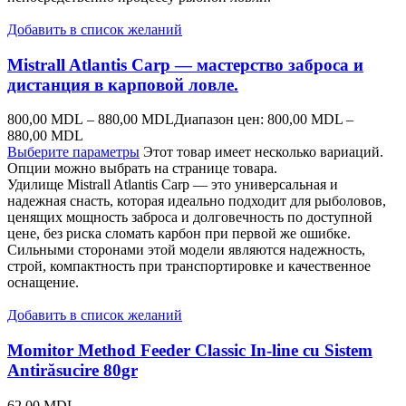
Добавить в список желаний
Mistrall Atlantis Carp — мастерство заброса и
дистанция в карповой ловле.
800,00
MDL
–
880,00
MDL
Диапазон цен: 800,00 MDL –
880,00 MDL
Выберите параметры
Этот товар имеет несколько вариаций.
Опции можно выбрать на странице товара.
Удилище Mistrall Atlantis Carp — это универсальная и
надежная снасть, которая идеально подходит для рыболовов,
ценящих мощность заброса и долговечность по доступной
цене, без риска сломать карбон при первой же ошибке.
Сильными сторонами этой модели являются надежность,
строй, компактность при транспортировке и качественное
оснащение.
Добавить в список желаний
Momitor Method Feeder Classic In-line cu Sistem
Antirăsucire 80gr
62,00
MDL