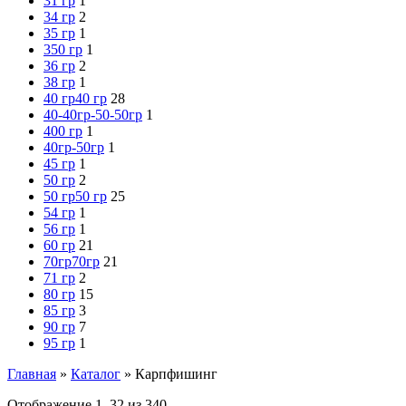
31 гр
1
34 гр
2
35 гр
1
350 гр
1
36 гр
2
38 гр
1
40 гр
40 гр
28
40-40гр-50-50гр
1
400 гр
1
40гр-50гр
1
45 гр
1
50 гр
2
50 гр
50 гр
25
54 гр
1
56 гр
1
60 гр
21
70гр
70гр
21
71 гр
2
80 гр
15
85 гр
3
90 гр
7
95 гр
1
Главная
»
Каталог
»
Карпфишинг
Отображение 1–32 из 340