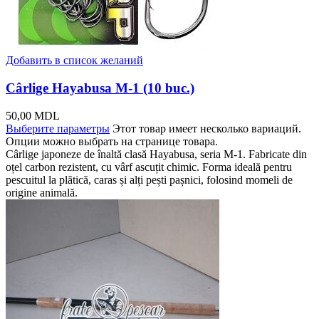
Добавить в список желаний
Cârlige Hayabusa M-1 (10 buc.)
50,00
MDL
Выберите параметры
Этот товар имеет несколько вариаций.
Опции можно выбрать на странице товара.
Cârlige japoneze de înaltă clasă Hayabusa, seria M-1. Fabricate din
oțel carbon rezistent, cu vârf ascuțit chimic. Forma ideală pentru
pescuitul la plătică, caras și alți pești pașnici, folosind momeli de
origine animală.