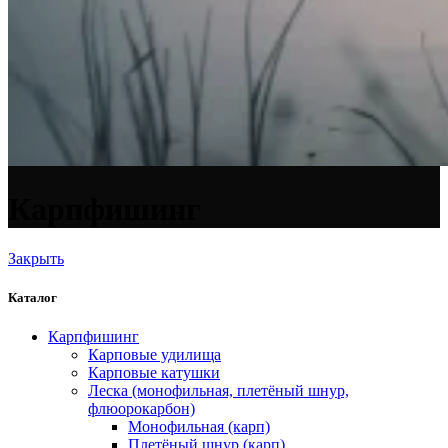
Карпфишинг
Закрыть
Каталог
Карпфишинг
Карповые удилища
Карповые катушки
Леска (монофильная, плетёный шнур,
флюорокарбон)
Монофильная (карп)
Плетёный шнур (карп)