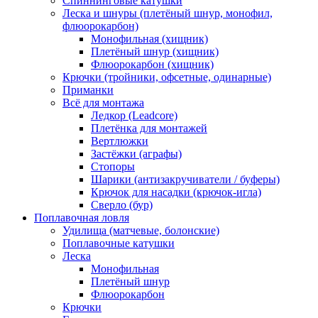
Спиннинговые катушки
Леска и шнуры (плетёный шнур, монофил,
флюорокарбон)
Монофильная (хищник)
Плетёный шнур (хищник)
Флюорокарбон (хищник)
Крючки (тройники, офсетные, одинарные)
Приманки
Всё для монтажа
Ледкор (Leadcore)
Плетёнка для монтажей
Вертлюжки
Застёжки (аграфы)
Стопоры
Шарики (антизакручиватели / буферы)
Крючок для насадки (крючок-игла)
Сверло (бур)
Поплавочная ловля
Удилища (матчевые, болонские)
Поплавочные катушки
Леска
Монофильная
Плетёный шнур
Флюорокарбон
Крючки