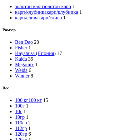
золотой карп
золотой карп
1
карп/клубника
карп/клубника
1
карп/слива
карп/слива
1
Рамзер
Ben Dao
20
Fisher
1
Hayabusa (Япония)
17
Kaida
35
Megamix
1
Weida
6
Winner
8
Вес
100 кг
100 кг
15
100г
1
10г
1
10гр
1
110гр
2
112гр
1
120гр
6
126гр
1