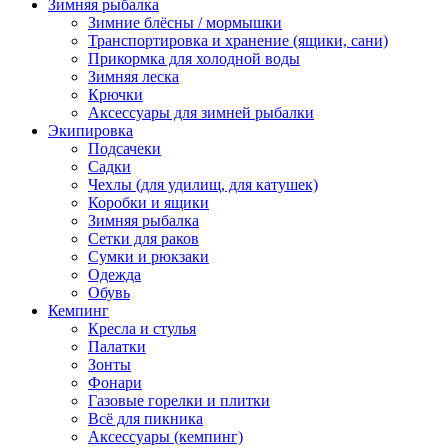
Зимняя рыбалка
Зимние блёсны / мормышки
Транспортировка и хранение (ящики, сани)
Прикормка для холодной воды
Зимняя леска
Крючки
Аксессуары для зимней рыбалки
Экипировка
Подсачеки
Садки
Чехлы (для удилищ, для катушек)
Коробки и ящики
Зимняя рыбалка
Сетки для раков
Сумки и рюкзаки
Одежда
Обувь
Кемпинг
Кресла и стулья
Палатки
Зонты
Фонари
Газовые горелки и плитки
Всё для пикника
Аксессуары (кемпинг)