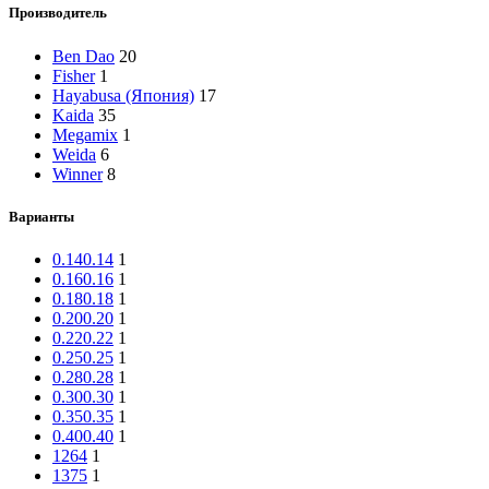
Производитель
Ben Dao
20
Fisher
1
Hayabusa (Япония)
17
Kaida
35
Megamix
1
Weida
6
Winner
8
Варианты
0.14
0.14
1
0.16
0.16
1
0.18
0.18
1
0.20
0.20
1
0.22
0.22
1
0.25
0.25
1
0.28
0.28
1
0.30
0.30
1
0.35
0.35
1
0.40
0.40
1
1264
1
1375
1