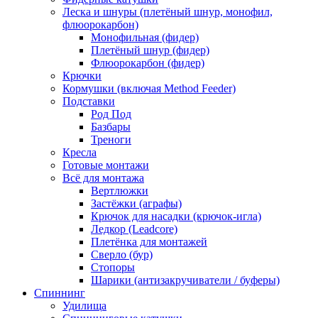
Леска и шнуры (плетёный шнур, монофил,
флюорокарбон)
Монофильная (фидер)
Плетёный шнур (фидер)
Флюорокарбон (фидер)
Крючки
Кормушки (включая Method Feeder)
Подставки
Род Под
Базбары
Треноги
Кресла
Готовые монтажи
Всё для монтажа
Вертлюжки
Застёжки (аграфы)
Крючок для насадки (крючок-игла)
Ледкор (Leadcore)
Плетёнка для монтажей
Сверло (бур)
Стопоры
Шарики (антизакручиватели / буферы)
Спиннинг
Удилища