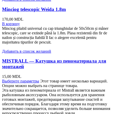
Minciog telescopic Weida 1.8m
170,00
MDL
В корзину
Minciog pliabil universal cu cap triunghiular de 50x50cm și mâner
telescopic, care se extinde până la 1.8m. Plasa rezistentă din fir de
nailon și construcția fiabilă îl fac o alegere excelentă pentru
majoritatea tipurilor de pescuit.
Добавить в список желаний
MISTRALL — Катушка из пеноматериала для
монтажей
15,00
MDL
Выберите параметры
Этот товар имеет несколько вариаций.
Опции можно выбрать на странице товара.
Эта катушка из пеноматериала от Mistrall является важным
рыболовным аксессуаром. Она используется для хранения
готовых монтажей, предотвращая запутывание снастей и
обеспечивая порядок. Благодаря этому время на подготовку
значительно сокращается, позволяя уделить больше внимания
непосредственно процессу рыбной ловли.