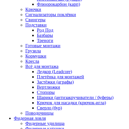
Флюорокарбон (карп)
Крючки
Сигнализаторы поклёвки
Свингеры
Подставки
Род Под
Базбары
Треноги
Готовые монтажи
Грузила
Кормушки
Кресла
Всё для монтажа
Ледкор (Leadcore)
Плетёнка для монтажей
Застёжки (аграфы)
Вертлюжки
Стопоры
Шарики (антизакручиватели / буферы)
Крючок для насадки (крючок-игла)
Сверло (бур)
Поводочницы
Фидерная ловля
Фидерные удилища
Фидерные катушки