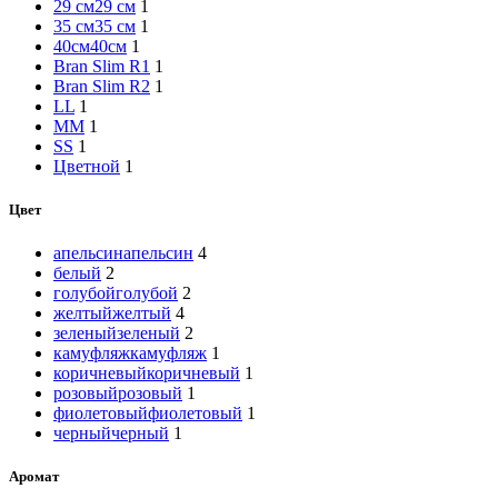
29 см
29 см
1
35 см
35 см
1
40см
40см
1
Bran Slim R1
1
Bran Slim R2
1
L
L
1
M
M
1
S
S
1
Цветной
1
Цвет
апельсин
апельсин
4
белый
2
голубой
голубой
2
желтый
желтый
4
зеленый
зеленый
2
камуфляж
камуфляж
1
коричневый
коричневый
1
розовый
розовый
1
фиолетовый
фиолетовый
1
черный
черный
1
Аромат