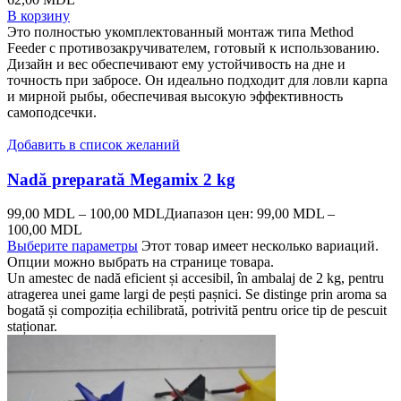
В корзину
Это полностью укомплектованный монтаж типа Method
Feeder с противозакручивателем, готовый к использованию.
Дизайн и вес обеспечивают ему устойчивость на дне и
точность при забросе. Он идеально подходит для ловли карпа
и мирной рыбы, обеспечивая высокую эффективность
самоподсечки.
Добавить в список желаний
Nadă preparată Megamix 2 kg
99,00
MDL
–
100,00
MDL
Диапазон цен: 99,00 MDL –
100,00 MDL
Выберите параметры
Этот товар имеет несколько вариаций.
Опции можно выбрать на странице товара.
Un amestec de nadă eficient și accesibil, în ambalaj de 2 kg, pentru
atragerea unei game largi de pești pașnici. Se distinge prin aroma sa
bogată și compoziția echilibrată, potrivită pentru orice tip de pescuit
staționar.