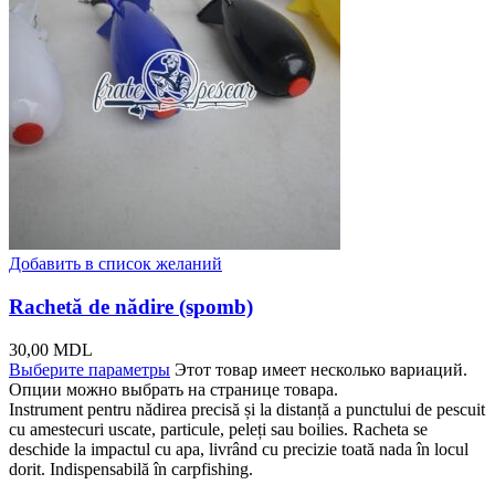
Добавить в список желаний
Rachetă de nădire (spomb)
30,00
MDL
Выберите параметры
Этот товар имеет несколько вариаций.
Опции можно выбрать на странице товара.
Instrument pentru nădirea precisă și la distanță a punctului de pescuit
cu amestecuri uscate, particule, peleți sau boilies. Racheta se
deschide la impactul cu apa, livrând cu precizie toată nada în locul
dorit. Indispensabilă în carpfishing.