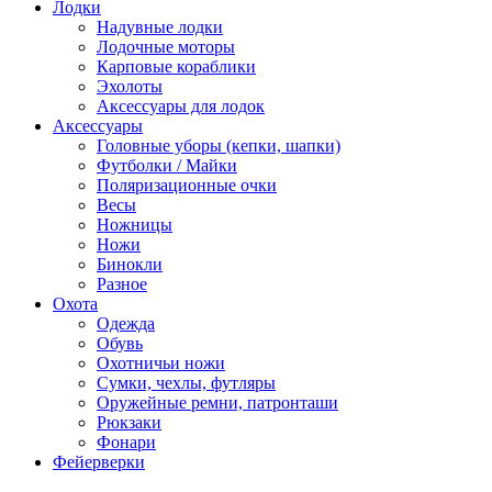
Лодки
Надувные лодки
Лодочные моторы
Карповые кораблики
Эхолоты
Аксессуары для лодок
Аксессуары
Головные уборы (кепки, шапки)
Футболки / Майки
Поляризационные очки
Весы
Ножницы
Ножи
Бинокли
Разное
Охота
Одежда
Обувь
Охотничьи ножи
Сумки, чехлы, футляры
Оружейные ремни, патронташи
Рюкзаки
Фонари
Фейерверки