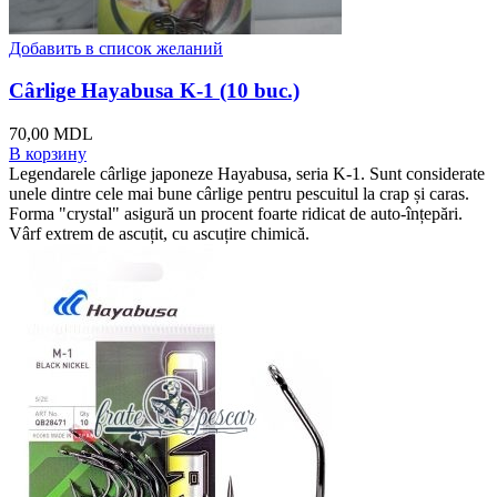
Добавить в список желаний
Cârlige Hayabusa K-1 (10 buc.)
70,00
MDL
В корзину
Legendarele cârlige japoneze Hayabusa, seria K-1. Sunt considerate
unele dintre cele mai bune cârlige pentru pescuitul la crap și caras.
Forma "crystal" asigură un procent foarte ridicat de auto-înțepări.
Vârf extrem de ascuțit, cu ascuțire chimică.