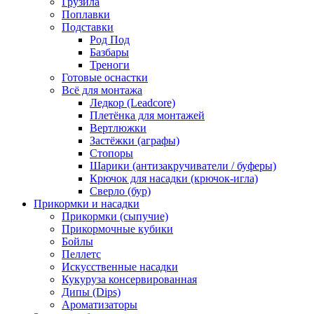
Грузила
Поплавки
Подставки
Род Под
Базбары
Треноги
Готовые оснастки
Всё для монтажа
Ледкор (Leadcore)
Плетёнка для монтажей
Вертлюжки
Застёжки (аграфы)
Стопоры
Шарики (антизакручиватели / буферы)
Крючок для насадки (крючок-игла)
Сверло (бур)
Прикормки и насадки
Прикормки (сыпучие)
Прикормочные кубики
Бойлы
Пеллетс
Искусственные насадки
Кукуруза консервированная
Дипы (Dips)
Ароматизаторы