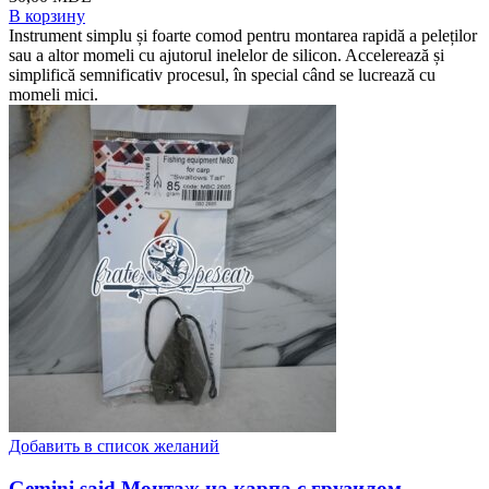
В корзину
Instrument simplu și foarte comod pentru montarea rapidă a peleților
sau a altor momeli cu ajutorul inelelor de silicon. Accelerează și
simplifică semnificativ procesul, în special când se lucrează cu
momeli mici.
Добавить в список желаний
Gemini said Монтаж на карпа с грузилом