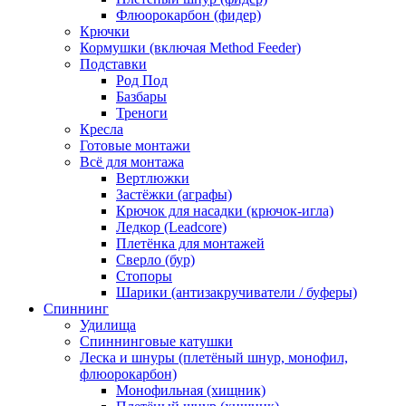
Флюорокарбон (фидер)
Крючки
Кормушки (включая Method Feeder)
Подставки
Род Под
Базбары
Треноги
Кресла
Готовые монтажи
Всё для монтажа
Вертлюжки
Застёжки (аграфы)
Крючок для насадки (крючок-игла)
Ледкор (Leadcore)
Плетёнка для монтажей
Сверло (бур)
Стопоры
Шарики (антизакручиватели / буферы)
Спиннинг
Удилища
Спиннинговые катушки
Леска и шнуры (плетёный шнур, монофил,
флюорокарбон)
Монофильная (хищник)