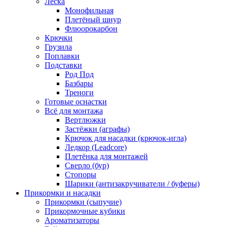
Леска
Монофильная
Плетёный шнур
Флюорокарбон
Крючки
Грузила
Поплавки
Подставки
Род Под
Базбары
Треноги
Готовые оснастки
Всё для монтажа
Вертлюжки
Застёжки (аграфы)
Крючок для насадки (крючок-игла)
Ледкор (Leadcore)
Плетёнка для монтажей
Сверло (бур)
Стопоры
Шарики (антизакручиватели / буферы)
Прикормки и насадки
Прикормки (сыпучие)
Прикормочные кубики
Ароматизаторы