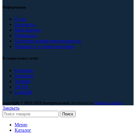
Информация
О нас
Контакты
Мой аккаунт
Избранное
Политика конфиденциальности
Правила и условия магазина
В социальных сетях
Facebook
Instagram
Youtube
TikTok
LinkedId
copyright © 2024-2026 fratepescar.md
| developed by
Mandarin Studio
.
Закрыть
Поиск
Меню
Каталог