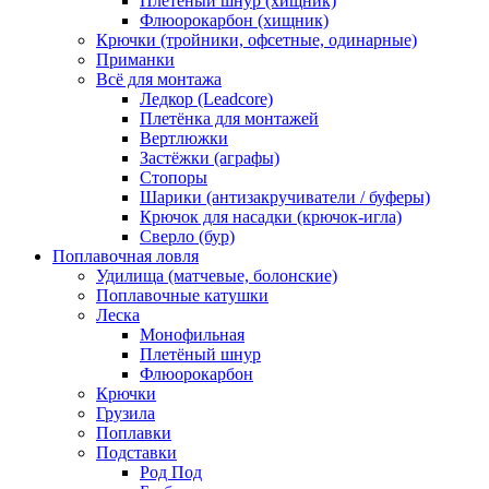
Плетёный шнур (хищник)
Флюорокарбон (хищник)
Крючки (тройники, офсетные, одинарные)
Приманки
Всё для монтажа
Ледкор (Leadcore)
Плетёнка для монтажей
Вертлюжки
Застёжки (аграфы)
Стопоры
Шарики (антизакручиватели / буферы)
Крючок для насадки (крючок-игла)
Сверло (бур)
Поплавочная ловля
Удилища (матчевые, болонские)
Поплавочные катушки
Леска
Монофильная
Плетёный шнур
Флюорокарбон
Крючки
Грузила
Поплавки
Подставки
Род Под