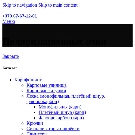
Skip to navigation
Skip to main content
+373 67-67-12-01
Меню
Поляризационные очки
Закрыть
Каталог
Карпфишинг
Карповые удилища
Карповые катушки
Леска (монофильная, плетёный шнур,
флюорокарбон)
Монофильная (карп)
Плетёный шнур (карп)
Флюорокарбон (карп)
Крючки
Сигнализаторы поклёвки
Свингеры