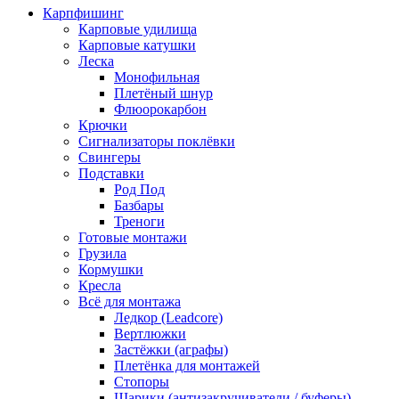
Карпфишинг
Карповые удилища
Карповые катушки
Леска
Монофильная
Плетёный шнур
Флюорокарбон
Крючки
Сигнализаторы поклёвки
Свингеры
Подставки
Род Под
Базбары
Треноги
Готовые монтажи
Грузила
Кормушки
Кресла
Всё для монтажа
Ледкор (Leadcore)
Вертлюжки
Застёжки (аграфы)
Плетёнка для монтажей
Стопоры
Шарики (антизакручиватели / буферы)