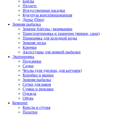
Бойлы
Пеллетс
Искусственные насадки
Кукуруза консервированная
Дипы (Dips)
Зимняя рыбалка
Зимние блёсны / мормышки
Транспортировка и хранение (ящики, сани)
Прикормка для холодной воды
Зимняя леска
Крючки
Аксессуары для зимней рыбалки
Экипировка
Подсачеки
Садки
Чехлы (для удилищ, для катушек)
Коробки и ящики
Зимняя рыбалка
Сетки для раков
Сумки и рюкзаки
Одежда
Обувь
Кемпинг
Кресла и стулья
Палатки