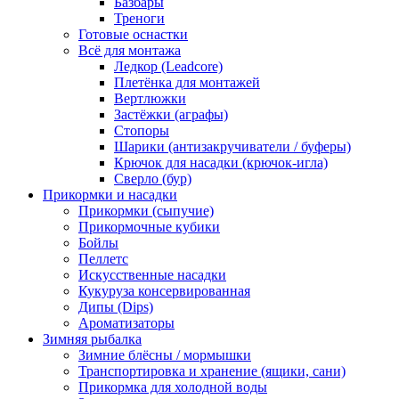
Базбары
Треноги
Готовые оснастки
Всё для монтажа
Ледкор (Leadcore)
Плетёнка для монтажей
Вертлюжки
Застёжки (аграфы)
Стопоры
Шарики (антизакручиватели / буферы)
Крючок для насадки (крючок-игла)
Сверло (бур)
Прикормки и насадки
Прикормки (сыпучие)
Прикормочные кубики
Бойлы
Пеллетс
Искусственные насадки
Кукуруза консервированная
Дипы (Dips)
Ароматизаторы
Зимняя рыбалка
Зимние блёсны / мормышки
Транспортировка и хранение (ящики, сани)
Прикормка для холодной воды