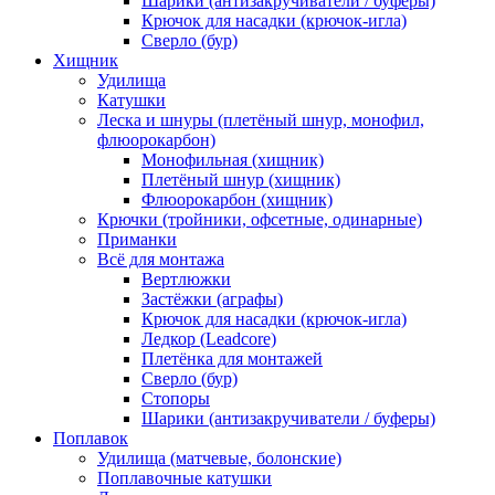
Шарики (антизакручиватели / буферы)
Крючок для насадки (крючок-игла)
Сверло (бур)
Хищник
Удилища
Катушки
Леска и шнуры (плетёный шнур, монофил,
флюорокарбон)
Монофильная (хищник)
Плетёный шнур (хищник)
Флюорокарбон (хищник)
Крючки (тройники, офсетные, одинарные)
Приманки
Всё для монтажа
Вертлюжки
Застёжки (аграфы)
Крючок для насадки (крючок-игла)
Ледкор (Leadcore)
Плетёнка для монтажей
Сверло (бур)
Стопоры
Шарики (антизакручиватели / буферы)
Поплавок
Удилища (матчевые, болонские)
Поплавочные катушки