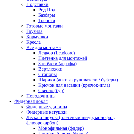
Подставки
Род Под
Базбары
Треноги
Готовые монтажи
Грузила
Кормушки
Кресла
Всё для монтажа
Ледкор (Leadcore)
Плетёнка для монтажей
Застёжки (аграфы)
Вертлюжки
Стопоры
Шарики (антизакручиватели / буферы)
Крючок для насадки (крючок-игла)
Сверло (бур)
Поводочницы
Фидерная ловля
Фидерные удилища
Фидерные катушки
Леска и шнуры (плетёный шнур, монофил,
флюорокарбон)
Монофильная (фидер)
Плетёный шнур (фидер)