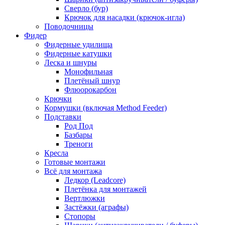
Сверло (бур)
Крючок для насадки (крючок-игла)
Поводочницы
Фидер
Фидерные удилища
Фидерные катушки
Леска и шнуры
Монофильная
Плетёный шнур
Флюорокарбон
Крючки
Кормушки (включая Method Feeder)
Подставки
Род Под
Базбары
Треноги
Кресла
Готовые монтажи
Всё для монтажа
Ледкор (Leadcore)
Плетёнка для монтажей
Вертлюжки
Застёжки (аграфы)
Стопоры