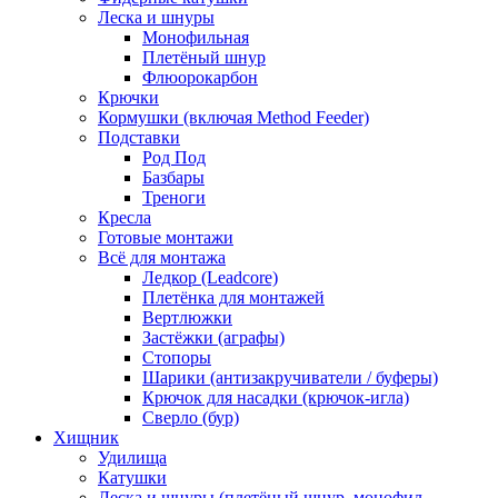
Леска и шнуры
Монофильная
Плетёный шнур
Флюорокарбон
Крючки
Кормушки (включая Method Feeder)
Подставки
Род Под
Базбары
Треноги
Кресла
Готовые монтажи
Всё для монтажа
Ледкор (Leadcore)
Плетёнка для монтажей
Вертлюжки
Застёжки (аграфы)
Стопоры
Шарики (антизакручиватели / буферы)
Крючок для насадки (крючок-игла)
Сверло (бур)
Хищник
Удилища
Катушки
Леска и шнуры (плетёный шнур, монофил,