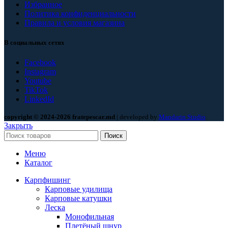
Избранное
Политика конфиденциальности
Правила и условия магазина
В социальных сетях
Facebook
Instagram
Youtube
TikTok
LinkedId
copyright © 2024-2026 fratepescar.md
| developed by
Mandarin Studio
.
Закрыть
Поиск
Меню
Каталог
Карпфишинг
Карповые удилища
Карповые катушки
Леска
Монофильная
Плетёный шнур