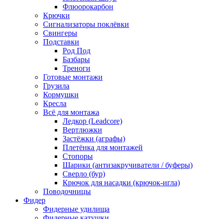
Флюорокарбон
Крючки
Сигнализаторы поклёвки
Свингеры
Подставки
Род Под
Базбары
Треноги
Готовые монтажи
Грузила
Кормушки
Кресла
Всё для монтажа
Ледкор (Leadcore)
Вертлюжки
Застёжки (аграфы)
Плетёнка для монтажей
Стопоры
Шарики (антизакручиватели / буферы)
Сверло (бур)
Крючок для насадки (крючок-игла)
Поводочницы
Фидер
Фидерные удилища
Фидерные катушки