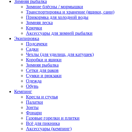
Зимняя рыбалка
Зимние блёсны / мормышки
Транспортировка и хранение (ящики, сани)
Прикормка для холодной воды
Зимняя леска
Крючки
Аксессуары для зимней рыбалки
Экипировка
Подсачеки
Садки
Чехлы (для удилищ, для катушек)
Коробки и ящики
Зимняя рыбалка
Сетки для раков
Сумки и рюкзаки
Одежда
Обувь
Кемпинг
Кресла и стулья
Палатки
Зонты
Фонари
Газовые горелки и плитки
Всё для пикника
Аксессуары (кемпинг)