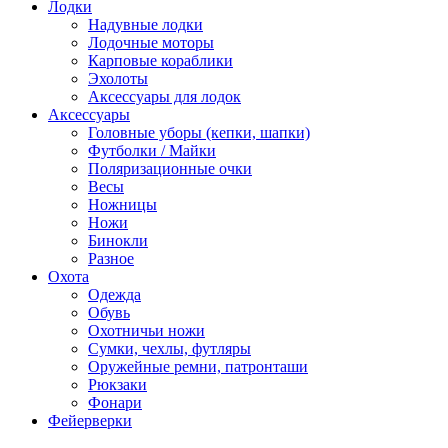
Лодки
Надувные лодки
Лодочные моторы
Карповые кораблики
Эхолоты
Аксессуары для лодок
Аксессуары
Головные уборы (кепки, шапки)
Футболки / Майки
Поляризационные очки
Весы
Ножницы
Ножи
Бинокли
Разное
Охота
Одежда
Обувь
Охотничьи ножи
Сумки, чехлы, футляры
Оружейные ремни, патронташи
Рюкзаки
Фонари
Фейерверки