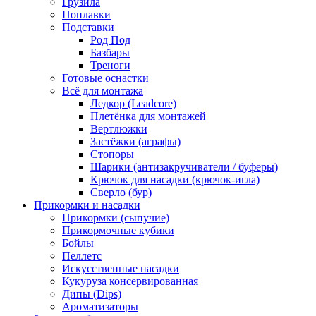
Грузила
Поплавки
Подставки
Род Под
Базбары
Треноги
Готовые оснастки
Всё для монтажа
Ледкор (Leadcore)
Плетёнка для монтажей
Вертлюжки
Застёжки (аграфы)
Стопоры
Шарики (антизакручиватели / буферы)
Крючок для насадки (крючок-игла)
Сверло (бур)
Прикормки и насадки
Прикормки (сыпучие)
Прикормочные кубики
Бойлы
Пеллетс
Искусственные насадки
Кукуруза консервированная
Дипы (Dips)
Ароматизаторы