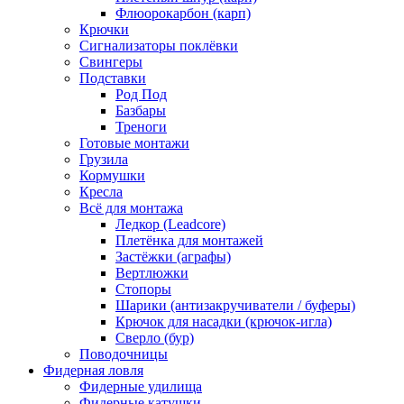
Флюорокарбон (карп)
Крючки
Сигнализаторы поклёвки
Свингеры
Подставки
Род Под
Базбары
Треноги
Готовые монтажи
Грузила
Кормушки
Кресла
Всё для монтажа
Ледкор (Leadcore)
Плетёнка для монтажей
Застёжки (аграфы)
Вертлюжки
Стопоры
Шарики (антизакручиватели / буферы)
Крючок для насадки (крючок-игла)
Сверло (бур)
Поводочницы
Фидерная ловля
Фидерные удилища
Фидерные катушки