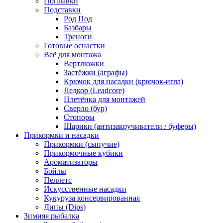
Поплавки
Подставки
Род Под
Базбары
Треноги
Готовые оснастки
Всё для монтажа
Вертлюжки
Застёжки (аграфы)
Крючок для насадки (крючок-игла)
Ледкор (Leadcore)
Плетёнка для монтажей
Сверло (бур)
Стопоры
Шарики (антизакручиватели / буферы)
Прикормки и насадки
Прикормки (сыпучие)
Прикормочные кубики
Ароматизаторы
Бойлы
Пеллетс
Искусственные насадки
Кукуруза консервированная
Дипы (Dips)
Зимняя рыбалка