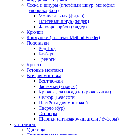
Леска и шнуры (плетёный шнур, монофил,
флюорокарбон)
Монофильная (фидер)
Плетёный шнур (фидер)
Флюорокарбон (фидер)
Крючки
Кормушки (включая Method Feeder)
Подставки
Род Под
Базбары
Треноги
Кресла
Готовые монтажи
Всё для монтажа
Вертлюжки
Застёжки (аграфы)
Крючок для насадки (крючок-игла)
Ледкор (Leadcore)
Плетёнка для монтажей
Сверло (бур)
Стопоры
Шарики (антизакручиватели / буферы)
Спиннинг
Удилища