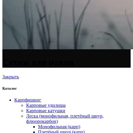
Сетки для раков
Закрыть
Каталог
Карпфишинг
Карповые удилища
Карповые катушки
Леска (монофильная, плетёный шнур,
флюорокарбон)
Монофильная (карп)
Плетёный шнур (карп)