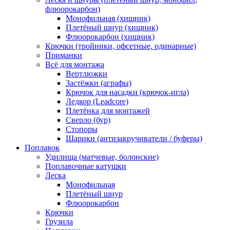
флюорокарбон)
Монофильная (хищник)
Плетёный шнур (хищник)
Флюорокарбон (хищник)
Крючки (тройники, офсетные, одинарные)
Приманки
Всё для монтажа
Вертлюжки
Застёжки (аграфы)
Крючок для насадки (крючок-игла)
Ледкор (Leadcore)
Плетёнка для монтажей
Сверло (бур)
Стопоры
Шарики (антизакручиватели / буферы)
Поплавок
Удилища (матчевые, болонские)
Поплавочные катушки
Леска
Монофильная
Плетёный шнур
Флюорокарбон
Крючки
Грузила