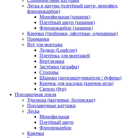
Спиннинговые катушки
Леска и шнуры (плетёный шнур, монофил,
флюорокарбон)
Монофильная (хищник)
Плетёный шнур (хищник)
Флюорокарбон (хищник)
Крючки (тройники, офсетные, одинарные)
Приманки
Всё для монтажа
Ледкор (Leadcore)
Плетёнка для монтажей
Вертлюжки
Застёжки (аграфы)
Стопоры
Шарики (антизакручиватели / буферы)
Крючок для насадки (крючок-игла)
Сверло (бур)
Поплавочная ловля
Удилища (матчевые, болонские)
Поплавочные катушки
Леска
Монофильная
Плетёный шнур
Флюорокарбон
Крючки