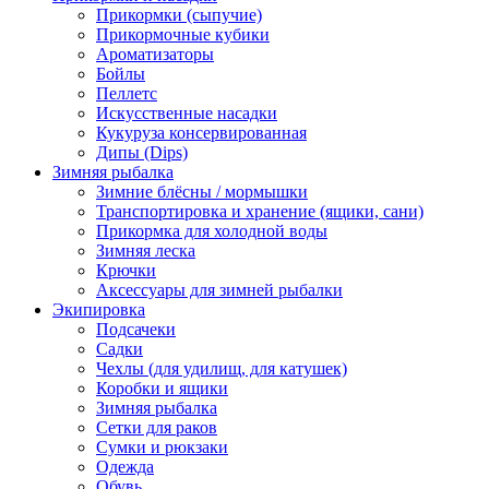
Прикормки (сыпучие)
Прикормочные кубики
Ароматизаторы
Бойлы
Пеллетс
Искусственные насадки
Кукуруза консервированная
Дипы (Dips)
Зимняя рыбалка
Зимние блёсны / мормышки
Транспортировка и хранение (ящики, сани)
Прикормка для холодной воды
Зимняя леска
Крючки
Аксессуары для зимней рыбалки
Экипировка
Подсачеки
Садки
Чехлы (для удилищ, для катушек)
Коробки и ящики
Зимняя рыбалка
Сетки для раков
Сумки и рюкзаки
Одежда
Обувь