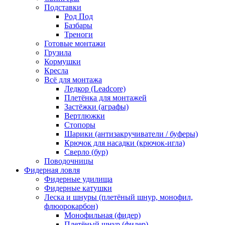
Подставки
Род Под
Базбары
Треноги
Готовые монтажи
Грузила
Кормушки
Кресла
Всё для монтажа
Ледкор (Leadcore)
Плетёнка для монтажей
Застёжки (аграфы)
Вертлюжки
Стопоры
Шарики (антизакручиватели / буферы)
Крючок для насадки (крючок-игла)
Сверло (бур)
Поводочницы
Фидерная ловля
Фидерные удилища
Фидерные катушки
Леска и шнуры (плетёный шнур, монофил,
флюорокарбон)
Монофильная (фидер)
Плетёный шнур (фидер)