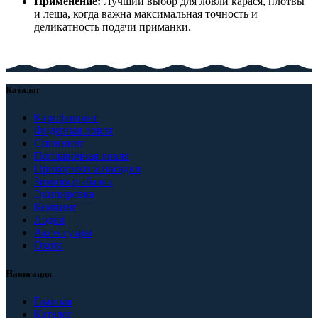
Применение:
Лучший выбор для ловли карася, плотвы
и леща, когда важна максимальная точность и
деликатность подачи приманки.
Каталог
Карпфишинг
Фидерная ловля
Спиннинг
Поплавочная ловля
Прикормки и насадки
Зимняя рыбалка
Экипировка
Кемпинг
Лодки
Аксессуары
Охота
Навигация
Главная
Каталог