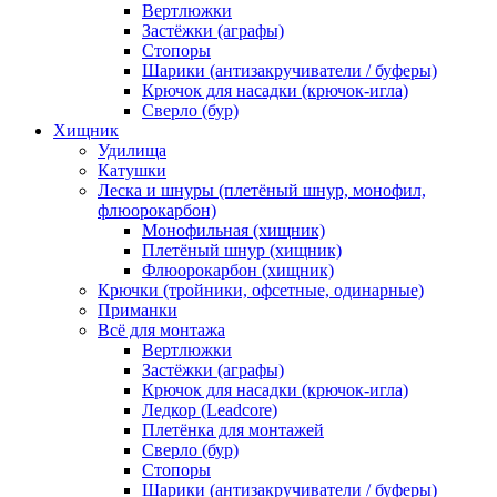
Вертлюжки
Застёжки (аграфы)
Стопоры
Шарики (антизакручиватели / буферы)
Крючок для насадки (крючок-игла)
Сверло (бур)
Хищник
Удилища
Катушки
Леска и шнуры (плетёный шнур, монофил,
флюорокарбон)
Монофильная (хищник)
Плетёный шнур (хищник)
Флюорокарбон (хищник)
Крючки (тройники, офсетные, одинарные)
Приманки
Всё для монтажа
Вертлюжки
Застёжки (аграфы)
Крючок для насадки (крючок-игла)
Ледкор (Leadcore)
Плетёнка для монтажей
Сверло (бур)
Стопоры
Шарики (антизакручиватели / буферы)