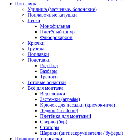
Поплавок
Удилища (матчевые, болонские)
Поплавочные катушки
Леска
Монофильная
Плетёный шнур
Флюорокарбон
Крючки
Грузила
Поплавки
Подставки
Род Под
Базбары
Треноги
Готовые оснастки
Всё для монтажа
Вертлюжки
Застёжки (аграфы)
Крючок для насадки (крючок-игла)
Ледкор (Leadcore)
Плетёнка для монтажей
Сверло (бур)
Стопоры
Шарики (антизакручиватели / буферы)
Прикормки и насадки