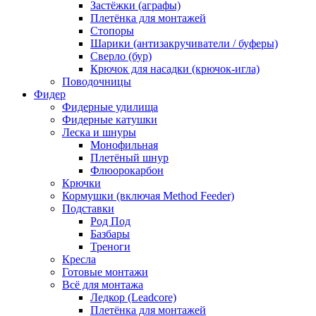
Застёжки (аграфы)
Плетёнка для монтажей
Стопоры
Шарики (антизакручиватели / буферы)
Сверло (бур)
Крючок для насадки (крючок-игла)
Поводочницы
Фидер
Фидерные удилища
Фидерные катушки
Леска и шнуры
Монофильная
Плетёный шнур
Флюорокарбон
Крючки
Кормушки (включая Method Feeder)
Подставки
Род Под
Базбары
Треноги
Кресла
Готовые монтажи
Всё для монтажа
Ледкор (Leadcore)
Плетёнка для монтажей