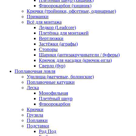
Плетёный шнур (хищник)
Флюорокарбон (хищник)
Крючки (тройники, офсетные, одинарные)
Приманки
Всё для монтажа
Ледкор (Leadcore)
Плетёнка для монтажей
Вертлюжки
Застёжки (аграфы)
Стопоры
Шарики (антизакручиватели / буферы)
Крючок для насадки (крючок-игла)
Сверло (бур)
Поплавочная ловля
Удилища (матчевые, болонские)
Поплавочные катушки
Леска
Монофильная
Плетёный шнур
Флюорокарбон
Крючки
Грузила
Поплавки
Подставки
Род Под