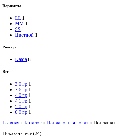
Варианты
L
L
1
M
M
1
S
S
1
Цветной
1
Рамзер
Kaida
8
Вес
3.0 гр
1
3.6 гр
1
4.0 гр
1
4.1 гр
1
5.0 гр
1
8.0 гр
1
Главная
»
Каталог
»
Поплавочная ловля
»
Поплавки
Показаны все (24)