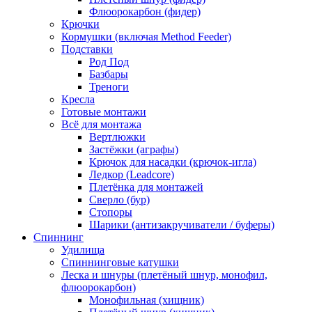
Флюорокарбон (фидер)
Крючки
Кормушки (включая Method Feeder)
Подставки
Род Под
Базбары
Треноги
Кресла
Готовые монтажи
Всё для монтажа
Вертлюжки
Застёжки (аграфы)
Крючок для насадки (крючок-игла)
Ледкор (Leadcore)
Плетёнка для монтажей
Сверло (бур)
Стопоры
Шарики (антизакручиватели / буферы)
Спиннинг
Удилища
Спиннинговые катушки
Леска и шнуры (плетёный шнур, монофил,
флюорокарбон)
Монофильная (хищник)