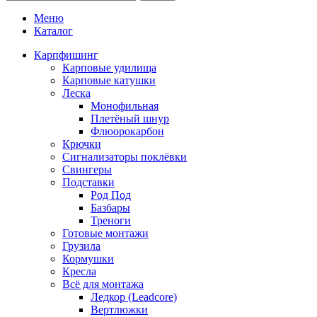
Меню
Каталог
Карпфишинг
Карповые удилища
Карповые катушки
Леска
Монофильная
Плетёный шнур
Флюорокарбон
Крючки
Сигнализаторы поклёвки
Свингеры
Подставки
Род Под
Базбары
Треноги
Готовые монтажи
Грузила
Кормушки
Кресла
Всё для монтажа
Ледкор (Leadcore)
Вертлюжки