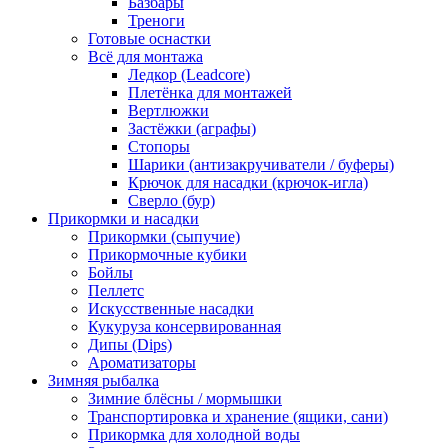
Базбары
Треноги
Готовые оснастки
Всё для монтажа
Ледкор (Leadcore)
Плетёнка для монтажей
Вертлюжки
Застёжки (аграфы)
Стопоры
Шарики (антизакручиватели / буферы)
Крючок для насадки (крючок-игла)
Сверло (бур)
Прикормки и насадки
Прикормки (сыпучие)
Прикормочные кубики
Бойлы
Пеллетс
Искусственные насадки
Кукуруза консервированная
Дипы (Dips)
Ароматизаторы
Зимняя рыбалка
Зимние блёсны / мормышки
Транспортировка и хранение (ящики, сани)
Прикормка для холодной воды