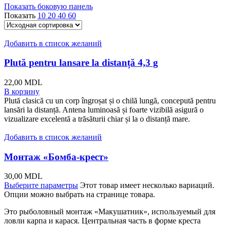
Показать боковую панель
Показать
10
20
40
60
Добавить в список желаний
Plută pentru lansare la distanță 4,3 g
22,00
MDL
В корзину
Plută clasică cu un corp îngroșat și o chilă lungă, concepută pentru
lansări la distanță. Antena luminoasă și foarte vizibilă asigură o
vizualizare excelentă a trăsăturii chiar și la o distanță mare.
Добавить в список желаний
Монтаж «Бомба-крест»
30,00
MDL
Выберите параметры
Этот товар имеет несколько вариаций.
Опции можно выбрать на странице товара.
Это рыболовный монтаж «Макушатник», используемый для
ловли карпа и карася. Центральная часть в форме креста