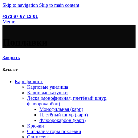
Skip to navigation
Skip to main content
+373 67-67-12-01
Меню
Поплавки
Закрыть
Каталог
Карпфишинг
Карповые удилища
Карповые катушки
Леска (монофильная, плетёный шнур,
флюорокарбон)
Монофильная (карп)
Плетёный шнур (карп)
Флюорокарбон (карп)
Крючки
Сигнализаторы поклёвки
Свингеры