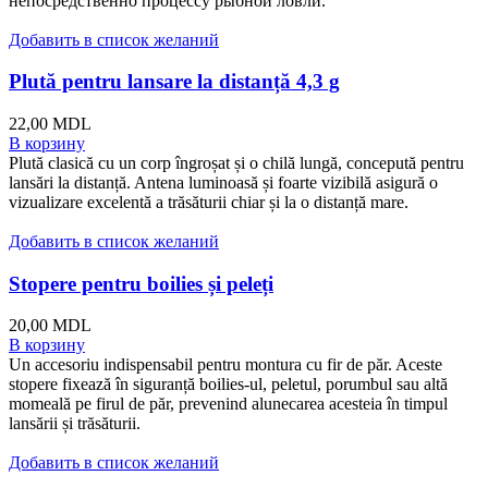
непосредственно процессу рыбной ловли.
Добавить в список желаний
Plută pentru lansare la distanță 4,3 g
22,00
MDL
В корзину
Plută clasică cu un corp îngroșat și o chilă lungă, concepută pentru
lansări la distanță. Antena luminoasă și foarte vizibilă asigură o
vizualizare excelentă a trăsăturii chiar și la o distanță mare.
Добавить в список желаний
Stopere pentru boilies și peleți
20,00
MDL
В корзину
Un accesoriu indispensabil pentru montura cu fir de păr. Aceste
stopere fixează în siguranță boilies-ul, peletul, porumbul sau altă
momeală pe firul de păr, prevenind alunecarea acesteia în timpul
lansării și trăsăturii.
Добавить в список желаний