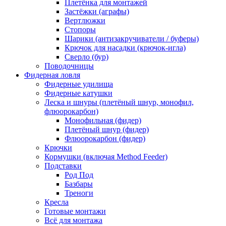
Плетёнка для монтажей
Застёжки (аграфы)
Вертлюжки
Стопоры
Шарики (антизакручиватели / буферы)
Крючок для насадки (крючок-игла)
Сверло (бур)
Поводочницы
Фидерная ловля
Фидерные удилища
Фидерные катушки
Леска и шнуры (плетёный шнур, монофил,
флюорокарбон)
Монофильная (фидер)
Плетёный шнур (фидер)
Флюорокарбон (фидер)
Крючки
Кормушки (включая Method Feeder)
Подставки
Род Под
Базбары
Треноги
Кресла
Готовые монтажи
Всё для монтажа