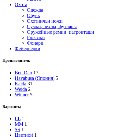
Охота
Одежда
Обувь
Охотничьи ножи
Сумки, чехлы, футляры
Оружейные ремни, патронташи
Рюкзаки
Фонари
Фейерверки
Производитель
Ben Dao
17
Hayabusa (Япония)
5
Kaida
31
Weida
2
Winner
5
Варианты
L
L
1
M
M
1
S
S
1
Цветной
1