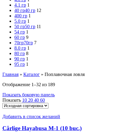
4.1 гр
1
40 гр
40 гр
12
400 гр
1
5.0 гр
1
50 гр
50 гр
11
54 гр
1
60 гр
9
70гр
70гр
7
8.0 гр
1
80 гр
8
90 гр
1
95 гр
1
Главная
»
Каталог
»
Поплавочная ловля
Отображение 1–32 из 189
Показать боковую панель
Показать
10
20
40
60
Добавить в список желаний
Cârlige Hayabusa M-1 (10 buc.)