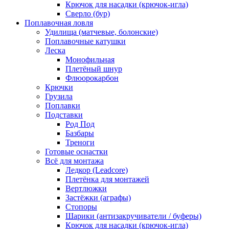
Крючок для насадки (крючок-игла)
Сверло (бур)
Поплавочная ловля
Удилища (матчевые, болонские)
Поплавочные катушки
Леска
Монофильная
Плетёный шнур
Флюорокарбон
Крючки
Грузила
Поплавки
Подставки
Род Под
Базбары
Треноги
Готовые оснастки
Всё для монтажа
Ледкор (Leadcore)
Плетёнка для монтажей
Вертлюжки
Застёжки (аграфы)
Стопоры
Шарики (антизакручиватели / буферы)
Крючок для насадки (крючок-игла)