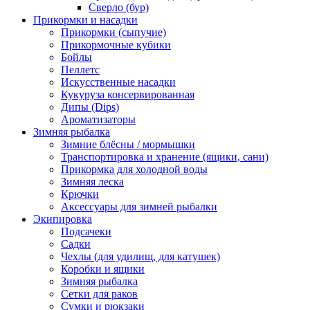
Сверло (бур)
Прикормки и насадки
Прикормки (сыпучие)
Прикормочные кубики
Бойлы
Пеллетс
Искусственные насадки
Кукуруза консервированная
Дипы (Dips)
Ароматизаторы
Зимняя рыбалка
Зимние блёсны / мормышки
Транспортировка и хранение (ящики, сани)
Прикормка для холодной воды
Зимняя леска
Крючки
Аксессуары для зимней рыбалки
Экипировка
Подсачеки
Садки
Чехлы (для удилищ, для катушек)
Коробки и ящики
Зимняя рыбалка
Сетки для раков
Сумки и рюкзаки