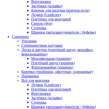
Вертлюжки
Застёжки (аграфы)
Крючок для насадки (крючок-игла)
Ледкор (Leadcore)
Плетёнка для монтажей
Сверло (бур)
Стопоры
Шарики (антизакручиватели / буферы)
Спиннинг
Удилища
Спиннинговые катушки
Леска и шнуры (плетёный шнур, монофил,
флюорокарбон)
Монофильная (хищник)
Плетёный шнур (хищник)
Флюорокарбон (хищник)
Крючки (тройники, офсетные, одинарные)
Приманки
Всё для монтажа
Ледкор (Leadcore)
Плетёнка для монтажей
Вертлюжки
Застёжки (аграфы)
Стопоры
Шарики (антизакручиватели / буферы)