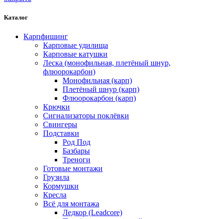
Каталог
Карпфишинг
Карповые удилища
Карповые катушки
Леска (монофильная, плетёный шнур,
флюорокарбон)
Монофильная (карп)
Плетёный шнур (карп)
Флюорокарбон (карп)
Крючки
Сигнализаторы поклёвки
Свингеры
Подставки
Род Под
Базбары
Треноги
Готовые монтажи
Грузила
Кормушки
Кресла
Всё для монтажа
Ледкор (Leadcore)