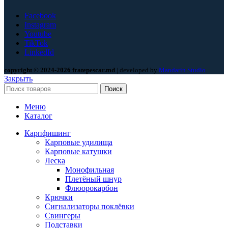
Facebook
Instagram
Youtube
TikTok
LinkedId
copyright © 2024-2026 fratepescar.md
| developed by
Mandarin Studio
.
Закрыть
Поиск
Меню
Каталог
Карпфишинг
Карповые удилища
Карповые катушки
Леска
Монофильная
Плетёный шнур
Флюорокарбон
Крючки
Сигнализаторы поклёвки
Свингеры
Подставки