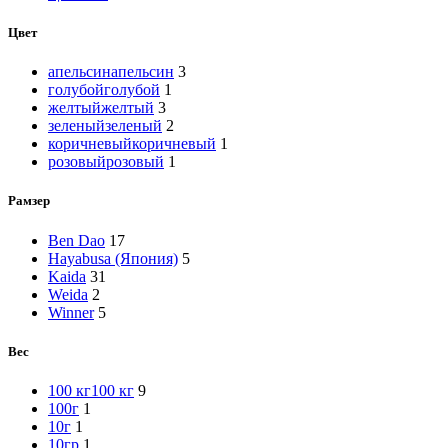
Цвет
апельсин
апельсин
3
голубой
голубой
1
желтый
желтый
3
зеленый
зеленый
2
коричневый
коричневый
1
розовый
розовый
1
Рамзер
Ben Dao
17
Hayabusa (Япония)
5
Kaida
31
Weida
2
Winner
5
Вес
100 кг
100 кг
9
100г
1
10г
1
10гр
1