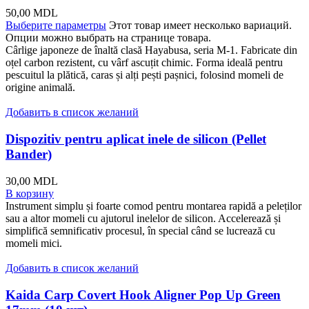
50,00
MDL
Выберите параметры
Этот товар имеет несколько вариаций.
Опции можно выбрать на странице товара.
Cârlige japoneze de înaltă clasă Hayabusa, seria M-1. Fabricate din
oțel carbon rezistent, cu vârf ascuțit chimic. Forma ideală pentru
pescuitul la plătică, caras și alți pești pașnici, folosind momeli de
origine animală.
Добавить в список желаний
Dispozitiv pentru aplicat inele de silicon (Pellet
Bander)
30,00
MDL
В корзину
Instrument simplu și foarte comod pentru montarea rapidă a peleților
sau a altor momeli cu ajutorul inelelor de silicon. Accelerează și
simplifică semnificativ procesul, în special când se lucrează cu
momeli mici.
Добавить в список желаний
Kaida Carp Covert Hook Aligner Pop Up Green