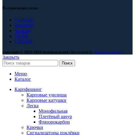
В социальных сетях
Facebook
Instagram
Youtube
TikTok
LinkedId
copyright © 2024-2026 fratepescar.md
| developed by
Mandarin Studio
.
Закрыть
Поиск
Меню
Каталог
Карпфишинг
Карповые удилища
Карповые катушки
Леска
Монофильная
Плетёный шнур
Флюорокарбон
Крючки
Сигнализаторы поклёвки