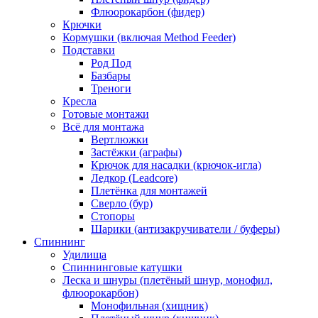
Флюорокарбон (фидер)
Крючки
Кормушки (включая Method Feeder)
Подставки
Род Под
Базбары
Треноги
Кресла
Готовые монтажи
Всё для монтажа
Вертлюжки
Застёжки (аграфы)
Крючок для насадки (крючок-игла)
Ледкор (Leadcore)
Плетёнка для монтажей
Сверло (бур)
Стопоры
Шарики (антизакручиватели / буферы)
Спиннинг
Удилища
Спиннинговые катушки
Леска и шнуры (плетёный шнур, монофил,
флюорокарбон)
Монофильная (хищник)