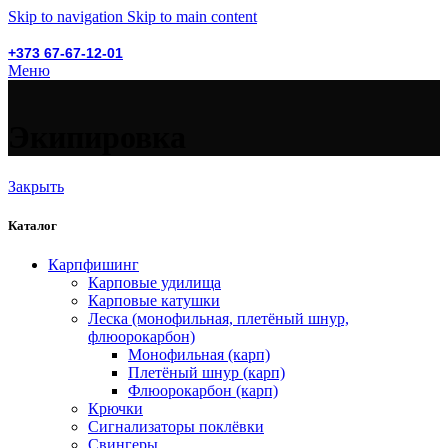
Skip to navigation
Skip to main content
+373 67-67-12-01
Меню
Экипировка
Закрыть
Каталог
Карпфишинг
Карповые удилища
Карповые катушки
Леска (монофильная, плетёный шнур,
флюорокарбон)
Монофильная (карп)
Плетёный шнур (карп)
Флюорокарбон (карп)
Крючки
Сигнализаторы поклёвки
Свингеры