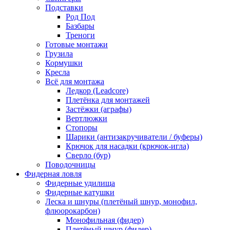
Подставки
Род Под
Базбары
Треноги
Готовые монтажи
Грузила
Кормушки
Кресла
Всё для монтажа
Ледкор (Leadcore)
Плетёнка для монтажей
Застёжки (аграфы)
Вертлюжки
Стопоры
Шарики (антизакручиватели / буферы)
Крючок для насадки (крючок-игла)
Сверло (бур)
Поводочницы
Фидерная ловля
Фидерные удилища
Фидерные катушки
Леска и шнуры (плетёный шнур, монофил,
флюорокарбон)
Монофильная (фидер)
Плетёный шнур (фидер)