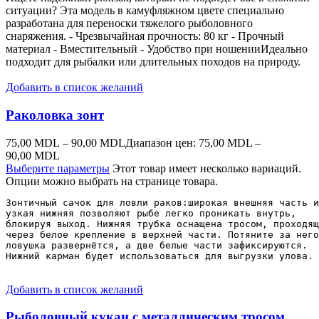
ситуации? Эта модель в камуфляжном цвете специально
разработана для переноски тяжелого рыболовного
снаряжения. - Чрезвычайная прочность: 80 кг - Прочный
материал - Вместительный - Удобство при ношенииИдеально
подходит для рыбалки или длительных походов на природу.
Добавить в список желаний
Раколовка зонт
75,00
MDL
–
90,00
MDL
Диапазон цен: 75,00 MDL –
90,00 MDL
Выберите параметры
Этот товар имеет несколько вариаций.
Опции можно выбрать на странице товара.
Зонтичный сачок для ловли раков:широкая внешняя часть и
узкая нижняя позволяют рыбе легко проникать внутрь, 

блокируя выход. Нижняя трубка оснащена тросом, проходящ
через белое крепление в верхней части. Потяните за него
ловушка развернётся, а две белые части зафиксируются.

Нижний карман будет использоваться для выгрузки улова.
Добавить в список желаний
Рыболовный кукан с металлическим тросом