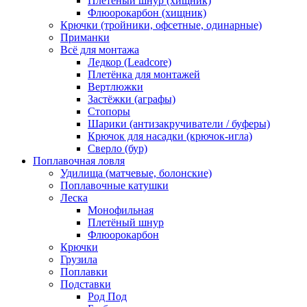
Плетёный шнур (хищник)
Флюорокарбон (хищник)
Крючки (тройники, офсетные, одинарные)
Приманки
Всё для монтажа
Ледкор (Leadcore)
Плетёнка для монтажей
Вертлюжки
Застёжки (аграфы)
Стопоры
Шарики (антизакручиватели / буферы)
Крючок для насадки (крючок-игла)
Сверло (бур)
Поплавочная ловля
Удилища (матчевые, болонские)
Поплавочные катушки
Леска
Монофильная
Плетёный шнур
Флюорокарбон
Крючки
Грузила
Поплавки
Подставки
Род Под