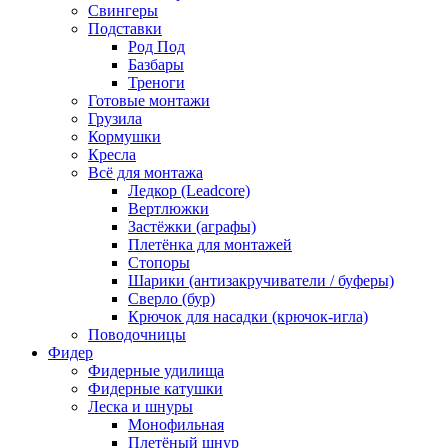
Свингеры
Подставки
Род Под
Базбары
Треноги
Готовые монтажи
Грузила
Кормушки
Кресла
Всё для монтажа
Ледкор (Leadcore)
Вертлюжки
Застёжки (аграфы)
Плетёнка для монтажей
Стопоры
Шарики (антизакручиватели / буферы)
Сверло (бур)
Крючок для насадки (крючок-игла)
Поводочницы
Фидер
Фидерные удилища
Фидерные катушки
Леска и шнуры
Монофильная
Плетёный шнур