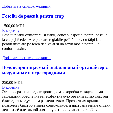
Добавить в список желаний
Fotoliu de pescuit pentru crap
1500,00
MDL
В корзину
Fotoliu pliabil confortabil și stabil, conceput special pentru pescuitul
la crap și feeder. Are picioare reglabile pe înălțime, cu tălpi late
pentru instalare pe teren denivelat și un șezut moale pentru un
confort maxim.
Добавить в список желаний
Водонепроницаемый рыболовный органайзер с
модульными перегородками
250,00
MDL
В корзину
Эта прозрачная водонепроницаемая коробка с надежными
защелками обеспечивает эффективную организацию снастей
благодаря модульным разделителям. Прозрачная крышка
позволяет быстро видеть содержимое, а настраиваемые отсеки
делают её идеальной для аккуратного хранения любых