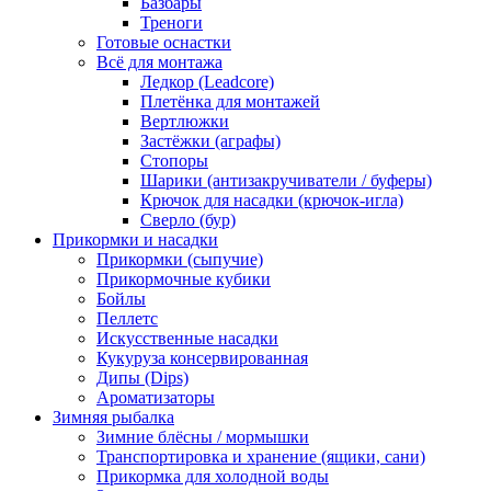
Базбары
Треноги
Готовые оснастки
Всё для монтажа
Ледкор (Leadcore)
Плетёнка для монтажей
Вертлюжки
Застёжки (аграфы)
Стопоры
Шарики (антизакручиватели / буферы)
Крючок для насадки (крючок-игла)
Сверло (бур)
Прикормки и насадки
Прикормки (сыпучие)
Прикормочные кубики
Бойлы
Пеллетс
Искусственные насадки
Кукуруза консервированная
Дипы (Dips)
Ароматизаторы
Зимняя рыбалка
Зимние блёсны / мормышки
Транспортировка и хранение (ящики, сани)
Прикормка для холодной воды