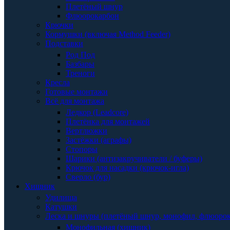
Плетёный шнур
Флюорокарбон
Крючки
Кормушки (включая Method Feeder)
Подставки
Род Под
Базбары
Треноги
Кресла
Готовые монтажи
Всё для монтажа
Ледкор (Leadcore)
Плетёнка для монтажей
Вертлюжки
Застёжки (аграфы)
Стопоры
Шарики (антизакручиватели / буферы)
Крючок для насадки (крючок-игла)
Сверло (бур)
Хищник
Удилища
Катушки
Леска и шнуры (плетёный шнур, монофил, флюоро
Монофильная (хищник)