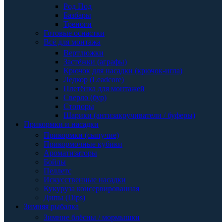
Род Под
Базбары
Треноги
Готовые оснастки
Всё для монтажа
Вертлюжки
Застёжки (аграфы)
Крючок для насадки (крючок-игла)
Ледкор (Leadcore)
Плетёнка для монтажей
Сверло (бур)
Стопоры
Шарики (антизакручиватели / буферы)
Прикормки и насадки
Прикормки (сыпучие)
Прикормочные кубики
Ароматизаторы
Бойлы
Пеллетс
Искусственные насадки
Кукуруза консервированная
Дипы (Dips)
Зимняя рыбалка
Зимние блёсны / мормышки