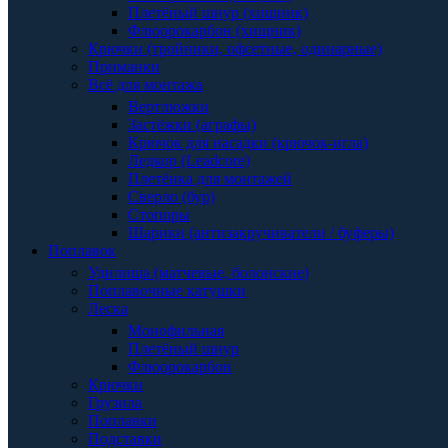
Плетёный шнур (хищник)
Флюорокарбон (хищник)
Крючки (тройники, офсетные, одинарные)
Приманки
Всё для монтажа
Вертлюжки
Застёжки (аграфы)
Крючок для насадки (крючок-игла)
Ледкор (Leadcore)
Плетёнка для монтажей
Сверло (бур)
Стопоры
Шарики (антизакручиватели / буферы)
Поплавок
Удилища (матчевые, болонские)
Поплавочные катушки
Леска
Монофильная
Плетёный шнур
Флюорокарбон
Крючки
Грузила
Поплавки
Подставки