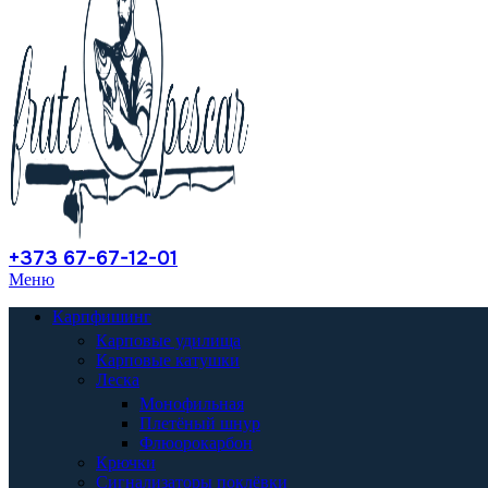
+373 67-67-12-01
Меню
Карпфишинг
Карповые удилища
Карповые катушки
Леска
Монофильная
Плетёный шнур
Флюорокарбон
Крючки
Сигнализаторы поклёвки