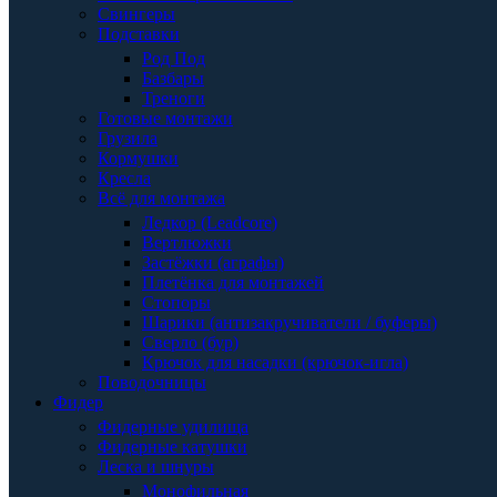
Свингеры
Подставки
Род Под
Базбары
Треноги
Готовые монтажи
Грузила
Кормушки
Кресла
Всё для монтажа
Ледкор (Leadcore)
Вертлюжки
Застёжки (аграфы)
Плетёнка для монтажей
Стопоры
Шарики (антизакручиватели / буферы)
Сверло (бур)
Крючок для насадки (крючок-игла)
Поводочницы
Фидер
Фидерные удилища
Фидерные катушки
Леска и шнуры
Монофильная