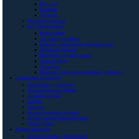
Род Под
Базбары
Треноги
Готовые оснастки
Всё для монтажа
Вертлюжки
Застёжки (аграфы)
Крючок для насадки (крючок-игла)
Ледкор (Leadcore)
Плетёнка для монтажей
Сверло (бур)
Стопоры
Шарики (антизакручиватели / буферы)
Прикормки и насадки
Прикормки (сыпучие)
Прикормочные кубики
Ароматизаторы
Бойлы
Пеллетс
Искусственные насадки
Кукуруза консервированная
Дипы (Dips)
Зимняя рыбалка
Зимние блёсны / мормышки