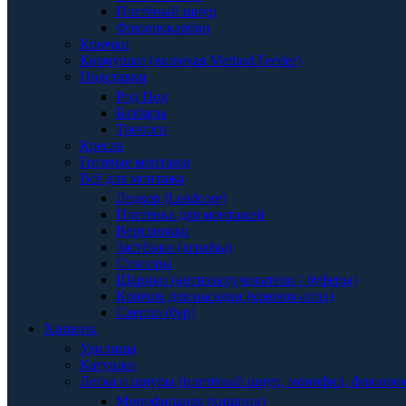
Плетёный шнур
Флюорокарбон
Крючки
Кормушки (включая Method Feeder)
Подставки
Род Под
Базбары
Треноги
Кресла
Готовые монтажи
Всё для монтажа
Ледкор (Leadcore)
Плетёнка для монтажей
Вертлюжки
Застёжки (аграфы)
Стопоры
Шарики (антизакручиватели / буферы)
Крючок для насадки (крючок-игла)
Сверло (бур)
Хищник
Удилища
Катушки
Леска и шнуры (плетёный шнур, монофил, флюоро
Монофильная (хищник)