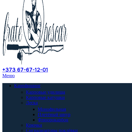
+373 67-67-12-01
Меню
Карпфишинг
Карповые удилища
Карповые катушки
Леска
Монофильная
Плетёный шнур
Флюорокарбон
Крючки
Сигнализаторы поклёвки