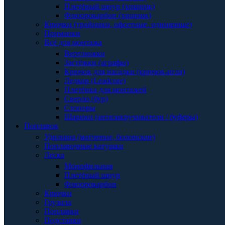
Плетёный шнур (хищник)
Флюорокарбон (хищник)
Крючки (тройники, офсетные, одинарные)
Приманки
Всё для монтажа
Вертлюжки
Застёжки (аграфы)
Крючок для насадки (крючок-игла)
Ледкор (Leadcore)
Плетёнка для монтажей
Сверло (бур)
Стопоры
Шарики (антизакручиватели / буферы)
Поплавок
Удилища (матчевые, болонские)
Поплавочные катушки
Леска
Монофильная
Плетёный шнур
Флюорокарбон
Крючки
Грузила
Поплавки
Подставки