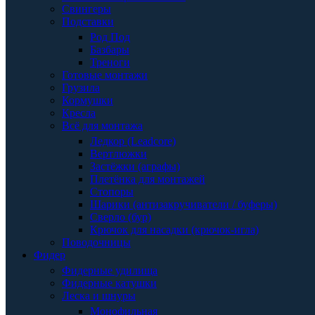
Свингеры
Подставки
Род Под
Базбары
Треноги
Готовые монтажи
Грузила
Кормушки
Кресла
Всё для монтажа
Ледкор (Leadcore)
Вертлюжки
Застёжки (аграфы)
Плетёнка для монтажей
Стопоры
Шарики (антизакручиватели / буферы)
Сверло (бур)
Крючок для насадки (крючок-игла)
Поводочницы
Фидер
Фидерные удилища
Фидерные катушки
Леска и шнуры
Монофильная