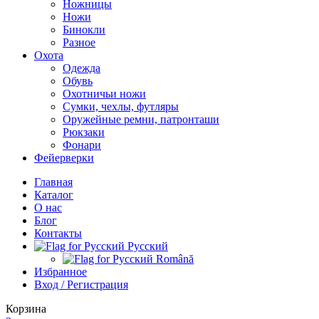
Ножницы
Ножи
Бинокли
Разное
Охота
Одежда
Обувь
Охотничьи ножи
Сумки, чехлы, футляры
Оружейные ремни, патронташи
Рюкзаки
Фонари
Фейерверки
Главная
Каталог
О нас
Блог
Контакты
Русский
Română
Избранное
Вход / Регистрация
Корзина