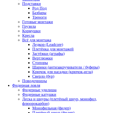
Подставки
Род Под
Базбары
Треноги
Готовые монтажи
Грузила
Кормушки
Кресла
Всё для монтажа
Ледкор (Leadcore)
Плетёнка для монтажей
Застёжки (аграфы)
Вертлюжки
Стопоры
Шарики (антизакручиватели / буферы)
Крючок для насадки (крючок-игла)
Сверло (бур)
Поводочницы
Фидерная ловля
Фидерные удилища
Фидерные катушки
Леска и шнуры (плетёный шнур, монофил,
флюорокарбон)
Монофильная (фидер)
Плетёный шнур (фидер)