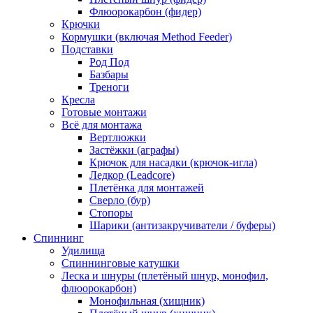
Флюорокарбон (фидер)
Крючки
Кормушки (включая Method Feeder)
Подставки
Род Под
Базбары
Треноги
Кресла
Готовые монтажи
Всё для монтажа
Вертлюжки
Застёжки (аграфы)
Крючок для насадки (крючок-игла)
Ледкор (Leadcore)
Плетёнка для монтажей
Сверло (бур)
Стопоры
Шарики (антизакручиватели / буферы)
Спиннинг
Удилища
Спиннинговые катушки
Леска и шнуры (плетёный шнур, монофил,
флюорокарбон)
Монофильная (хищник)