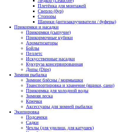
Ледкор (Leadcore)
Плетёнка для монтажей
Сверло (бур)
Стопоры
Шарики (антизакручиватели / буферы)
Прикормки и насадки
Прикормки (сыпучие)
Прикормочные кубики
Ароматизаторы
Бойлы
Пеллетс
Искусственные насадки
Кукуруза консервированная
Дипы (Dips)
Зимняя рыбалка
Зимние блёсны / мормышки
Транспортировка и хранение (ящики, сани)
Прикормка для холодной воды
Зимняя леска
Крючки
Аксессуары для зимней рыбалки
Экипировка
Подсачеки
Садки
Чехлы (для удилищ, для катушек)