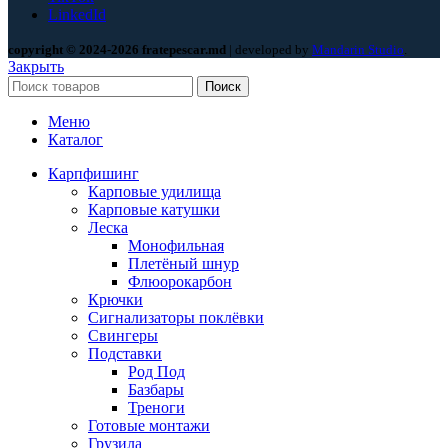
LinkedId
copyright © 2024-2026 fratepescar.md
| developed by
Mandarin Studio
.
Закрыть
Поиск
Меню
Каталог
Карпфишинг
Карповые удилища
Карповые катушки
Леска
Монофильная
Плетёный шнур
Флюорокарбон
Крючки
Сигнализаторы поклёвки
Свингеры
Подставки
Род Под
Базбары
Треноги
Готовые монтажи
Грузила