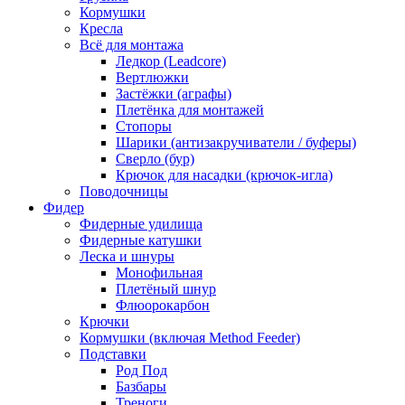
Кормушки
Кресла
Всё для монтажа
Ледкор (Leadcore)
Вертлюжки
Застёжки (аграфы)
Плетёнка для монтажей
Стопоры
Шарики (антизакручиватели / буферы)
Сверло (бур)
Крючок для насадки (крючок-игла)
Поводочницы
Фидер
Фидерные удилища
Фидерные катушки
Леска и шнуры
Монофильная
Плетёный шнур
Флюорокарбон
Крючки
Кормушки (включая Method Feeder)
Подставки
Род Под
Базбары
Треноги