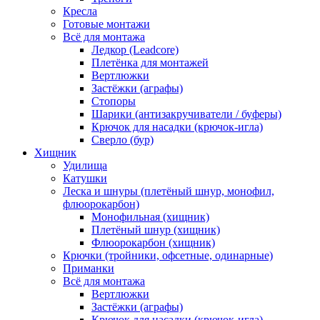
Кресла
Готовые монтажи
Всё для монтажа
Ледкор (Leadcore)
Плетёнка для монтажей
Вертлюжки
Застёжки (аграфы)
Стопоры
Шарики (антизакручиватели / буферы)
Крючок для насадки (крючок-игла)
Сверло (бур)
Хищник
Удилища
Катушки
Леска и шнуры (плетёный шнур, монофил,
флюорокарбон)
Монофильная (хищник)
Плетёный шнур (хищник)
Флюорокарбон (хищник)
Крючки (тройники, офсетные, одинарные)
Приманки
Всё для монтажа
Вертлюжки
Застёжки (аграфы)
Крючок для насадки (крючок-игла)