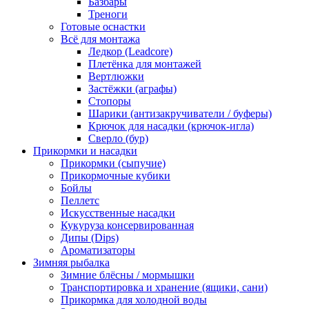
Базбары
Треноги
Готовые оснастки
Всё для монтажа
Ледкор (Leadcore)
Плетёнка для монтажей
Вертлюжки
Застёжки (аграфы)
Стопоры
Шарики (антизакручиватели / буферы)
Крючок для насадки (крючок-игла)
Сверло (бур)
Прикормки и насадки
Прикормки (сыпучие)
Прикормочные кубики
Бойлы
Пеллетс
Искусственные насадки
Кукуруза консервированная
Дипы (Dips)
Ароматизаторы
Зимняя рыбалка
Зимние блёсны / мормышки
Транспортировка и хранение (ящики, сани)
Прикормка для холодной воды