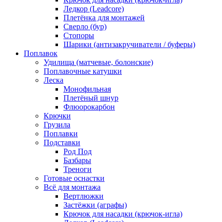
Ледкор (Leadcore)
Плетёнка для монтажей
Сверло (бур)
Стопоры
Шарики (антизакручиватели / буферы)
Поплавок
Удилища (матчевые, болонские)
Поплавочные катушки
Леска
Монофильная
Плетёный шнур
Флюорокарбон
Крючки
Грузила
Поплавки
Подставки
Род Под
Базбары
Треноги
Готовые оснастки
Всё для монтажа
Вертлюжки
Застёжки (аграфы)
Крючок для насадки (крючок-игла)