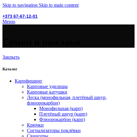
Skip to navigation
Skip to main content
+373 67-67-12-01
Меню
Сумки и рюкзаки
Закрыть
Каталог
Карпфишинг
Карповые удилища
Карповые катушки
Леска (монофильная, плетёный шнур,
флюорокарбон)
Монофильная (карп)
Плетёный шнур (карп)
Флюорокарбон (карп)
Крючки
Сигнализаторы поклёвки
Свингеры