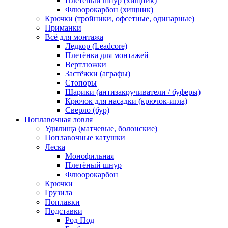
Плетёный шнур (хищник)
Флюорокарбон (хищник)
Крючки (тройники, офсетные, одинарные)
Приманки
Всё для монтажа
Ледкор (Leadcore)
Плетёнка для монтажей
Вертлюжки
Застёжки (аграфы)
Стопоры
Шарики (антизакручиватели / буферы)
Крючок для насадки (крючок-игла)
Сверло (бур)
Поплавочная ловля
Удилища (матчевые, болонские)
Поплавочные катушки
Леска
Монофильная
Плетёный шнур
Флюорокарбон
Крючки
Грузила
Поплавки
Подставки
Род Под