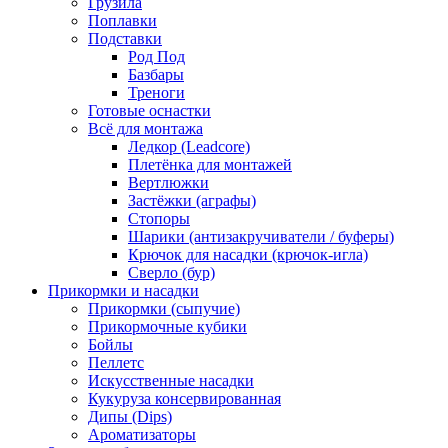
Грузила
Поплавки
Подставки
Род Под
Базбары
Треноги
Готовые оснастки
Всё для монтажа
Ледкор (Leadcore)
Плетёнка для монтажей
Вертлюжки
Застёжки (аграфы)
Стопоры
Шарики (антизакручиватели / буферы)
Крючок для насадки (крючок-игла)
Сверло (бур)
Прикормки и насадки
Прикормки (сыпучие)
Прикормочные кубики
Бойлы
Пеллетс
Искусственные насадки
Кукуруза консервированная
Дипы (Dips)
Ароматизаторы