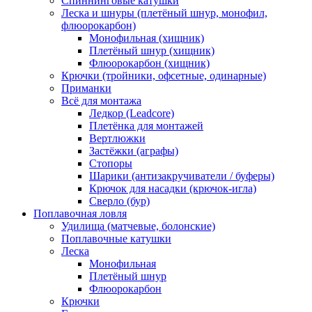
Спиннинговые катушки
Леска и шнуры (плетёный шнур, монофил,
флюорокарбон)
Монофильная (хищник)
Плетёный шнур (хищник)
Флюорокарбон (хищник)
Крючки (тройники, офсетные, одинарные)
Приманки
Всё для монтажа
Ледкор (Leadcore)
Плетёнка для монтажей
Вертлюжки
Застёжки (аграфы)
Стопоры
Шарики (антизакручиватели / буферы)
Крючок для насадки (крючок-игла)
Сверло (бур)
Поплавочная ловля
Удилища (матчевые, болонские)
Поплавочные катушки
Леска
Монофильная
Плетёный шнур
Флюорокарбон
Крючки