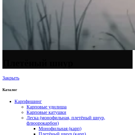
Плетёный шнур
Закрыть
Каталог
Карпфишинг
Карповые удилища
Карповые катушки
Леска (монофильная, плетёный шнур,
флюорокарбон)
Монофильная (карп)
Плетёный шнур (карп)