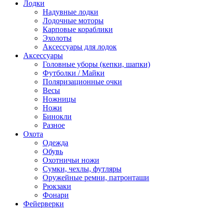
Лодки
Надувные лодки
Лодочные моторы
Карповые кораблики
Эхолоты
Аксессуары для лодок
Аксессуары
Головные уборы (кепки, шапки)
Футболки / Майки
Поляризационные очки
Весы
Ножницы
Ножи
Бинокли
Разное
Охота
Одежда
Обувь
Охотничьи ножи
Сумки, чехлы, футляры
Оружейные ремни, патронташи
Рюкзаки
Фонари
Фейерверки