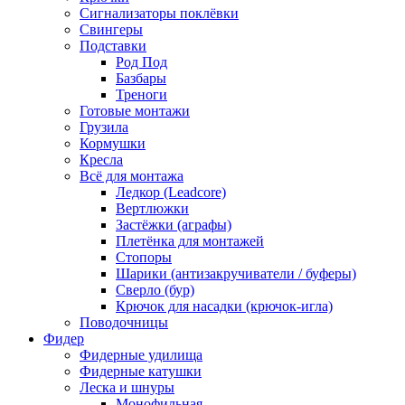
Сигнализаторы поклёвки
Свингеры
Подставки
Род Под
Базбары
Треноги
Готовые монтажи
Грузила
Кормушки
Кресла
Всё для монтажа
Ледкор (Leadcore)
Вертлюжки
Застёжки (аграфы)
Плетёнка для монтажей
Стопоры
Шарики (антизакручиватели / буферы)
Сверло (бур)
Крючок для насадки (крючок-игла)
Поводочницы
Фидер
Фидерные удилища
Фидерные катушки
Леска и шнуры
Монофильная