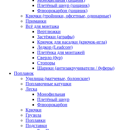
Монофильная (хищник)
Плетёный шнур (хищник)
Флюорокарбон (хищник)
Крючки (тройники, офсетные, одинарные)
Приманки
Всё для монтажа
Вертлюжки
Застёжки (аграфы)
Крючок для насадки (крючок-игла)
Ледкор (Leadcore)
Плетёнка для монтажей
Сверло (бур)
Стопоры
Шарики (антизакручиватели / буферы)
Поплавок
Удилища (матчевые, болонские)
Поплавочные катушки
Леска
Монофильная
Плетёный шнур
Флюорокарбон
Крючки
Грузила
Поплавки
Подставки