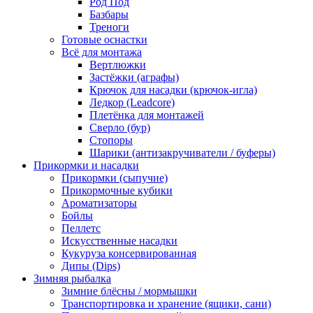
Род Под
Базбары
Треноги
Готовые оснастки
Всё для монтажа
Вертлюжки
Застёжки (аграфы)
Крючок для насадки (крючок-игла)
Ледкор (Leadcore)
Плетёнка для монтажей
Сверло (бур)
Стопоры
Шарики (антизакручиватели / буферы)
Прикормки и насадки
Прикормки (сыпучие)
Прикормочные кубики
Ароматизаторы
Бойлы
Пеллетс
Искусственные насадки
Кукуруза консервированная
Дипы (Dips)
Зимняя рыбалка
Зимние блёсны / мормышки
Транспортировка и хранение (ящики, сани)