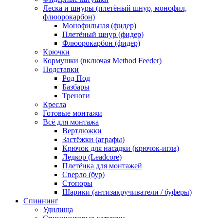
Леска и шнуры (плетёный шнур, монофил,
флюорокарбон)
Монофильная (фидер)
Плетёный шнур (фидер)
Флюорокарбон (фидер)
Крючки
Кормушки (включая Method Feeder)
Подставки
Род Под
Базбары
Треноги
Кресла
Готовые монтажи
Всё для монтажа
Вертлюжки
Застёжки (аграфы)
Крючок для насадки (крючок-игла)
Ледкор (Leadcore)
Плетёнка для монтажей
Сверло (бур)
Стопоры
Шарики (антизакручиватели / буферы)
Спиннинг
Удилища