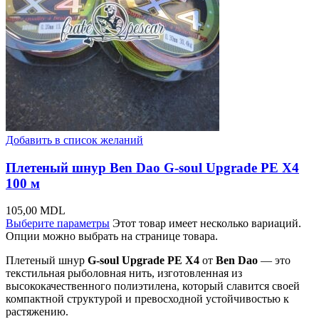
Добавить в список желаний
Плетеный шнур Ben Dao G-soul Upgrade PE X4
100 м
105,00
MDL
Выберите параметры
Этот товар имеет несколько вариаций.
Опции можно выбрать на странице товара.
Плетеный шнур
G-soul Upgrade PE X4
от
Ben Dao
— это
текстильная рыболовная нить, изготовленная из
высококачественного полиэтилена, который славится своей
компактной структурой и превосходной устойчивостью к
растяжению.