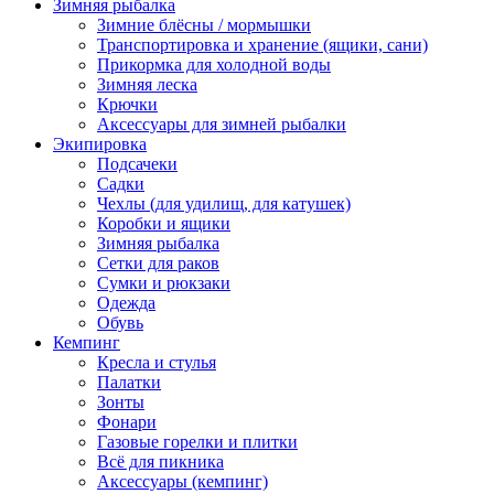
Зимняя рыбалка
Зимние блёсны / мормышки
Транспортировка и хранение (ящики, сани)
Прикормка для холодной воды
Зимняя леска
Крючки
Аксессуары для зимней рыбалки
Экипировка
Подсачеки
Садки
Чехлы (для удилищ, для катушек)
Коробки и ящики
Зимняя рыбалка
Сетки для раков
Сумки и рюкзаки
Одежда
Обувь
Кемпинг
Кресла и стулья
Палатки
Зонты
Фонари
Газовые горелки и плитки
Всё для пикника
Аксессуары (кемпинг)