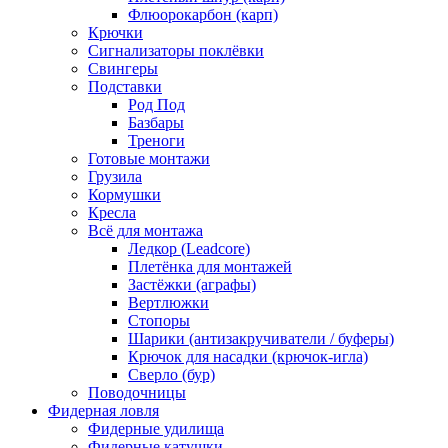
Флюорокарбон (карп)
Крючки
Сигнализаторы поклёвки
Свингеры
Подставки
Род Под
Базбары
Треноги
Готовые монтажи
Грузила
Кормушки
Кресла
Всё для монтажа
Ледкор (Leadcore)
Плетёнка для монтажей
Застёжки (аграфы)
Вертлюжки
Стопоры
Шарики (антизакручиватели / буферы)
Крючок для насадки (крючок-игла)
Сверло (бур)
Поводочницы
Фидерная ловля
Фидерные удилища
Фидерные катушки