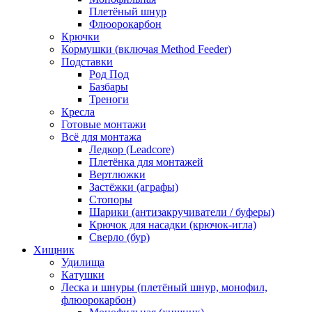
Плетёный шнур
Флюорокарбон
Крючки
Кормушки (включая Method Feeder)
Подставки
Род Под
Базбары
Треноги
Кресла
Готовые монтажи
Всё для монтажа
Ледкор (Leadcore)
Плетёнка для монтажей
Вертлюжки
Застёжки (аграфы)
Стопоры
Шарики (антизакручиватели / буферы)
Крючок для насадки (крючок-игла)
Сверло (бур)
Хищник
Удилища
Катушки
Леска и шнуры (плетёный шнур, монофил,
флюорокарбон)