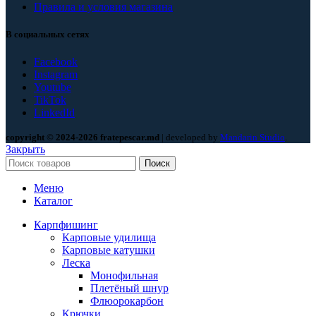
Правила и условия магазина
В социальных сетях
Facebook
Instagram
Youtube
TikTok
LinkedId
copyright © 2024-2026 fratepescar.md
| developed by
Mandarin Studio
.
Закрыть
Поиск
Меню
Каталог
Карпфишинг
Карповые удилища
Карповые катушки
Леска
Монофильная
Плетёный шнур
Флюорокарбон
Крючки