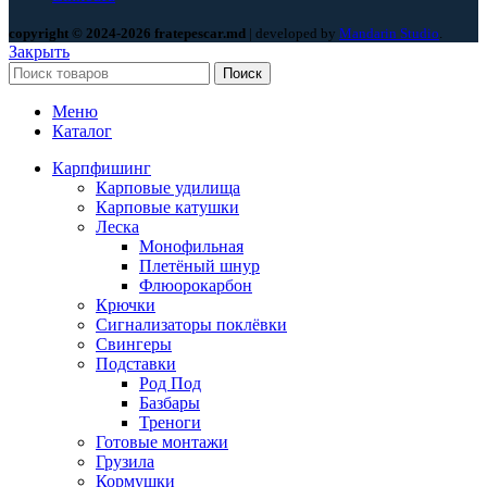
copyright © 2024-2026 fratepescar.md
| developed by
Mandarin Studio
.
Закрыть
Поиск
Меню
Каталог
Карпфишинг
Карповые удилища
Карповые катушки
Леска
Монофильная
Плетёный шнур
Флюорокарбон
Крючки
Сигнализаторы поклёвки
Свингеры
Подставки
Род Под
Базбары
Треноги
Готовые монтажи
Грузила
Кормушки