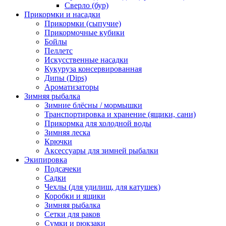
Сверло (бур)
Прикормки и насадки
Прикормки (сыпучие)
Прикормочные кубики
Бойлы
Пеллетс
Искусственные насадки
Кукуруза консервированная
Дипы (Dips)
Ароматизаторы
Зимняя рыбалка
Зимние блёсны / мормышки
Транспортировка и хранение (ящики, сани)
Прикормка для холодной воды
Зимняя леска
Крючки
Аксессуары для зимней рыбалки
Экипировка
Подсачеки
Садки
Чехлы (для удилищ, для катушек)
Коробки и ящики
Зимняя рыбалка
Сетки для раков
Сумки и рюкзаки