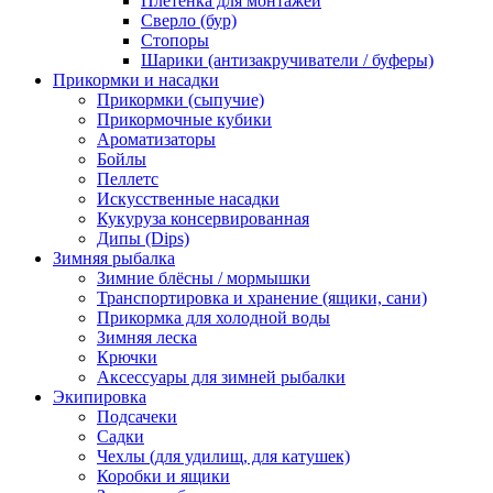
Плетёнка для монтажей
Сверло (бур)
Стопоры
Шарики (антизакручиватели / буферы)
Прикормки и насадки
Прикормки (сыпучие)
Прикормочные кубики
Ароматизаторы
Бойлы
Пеллетс
Искусственные насадки
Кукуруза консервированная
Дипы (Dips)
Зимняя рыбалка
Зимние блёсны / мормышки
Транспортировка и хранение (ящики, сани)
Прикормка для холодной воды
Зимняя леска
Крючки
Аксессуары для зимней рыбалки
Экипировка
Подсачеки
Садки
Чехлы (для удилищ, для катушек)
Коробки и ящики