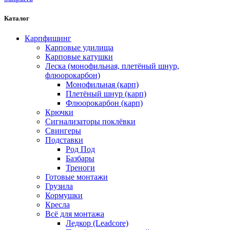
Каталог
Карпфишинг
Карповые удилища
Карповые катушки
Леска (монофильная, плетёный шнур,
флюорокарбон)
Монофильная (карп)
Плетёный шнур (карп)
Флюорокарбон (карп)
Крючки
Сигнализаторы поклёвки
Свингеры
Подставки
Род Под
Базбары
Треноги
Готовые монтажи
Грузила
Кормушки
Кресла
Всё для монтажа
Ледкор (Leadcore)