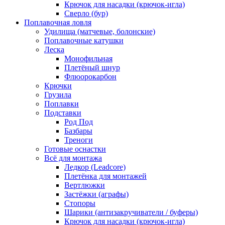
Крючок для насадки (крючок-игла)
Сверло (бур)
Поплавочная ловля
Удилища (матчевые, болонские)
Поплавочные катушки
Леска
Монофильная
Плетёный шнур
Флюорокарбон
Крючки
Грузила
Поплавки
Подставки
Род Под
Базбары
Треноги
Готовые оснастки
Всё для монтажа
Ледкор (Leadcore)
Плетёнка для монтажей
Вертлюжки
Застёжки (аграфы)
Стопоры
Шарики (антизакручиватели / буферы)
Крючок для насадки (крючок-игла)