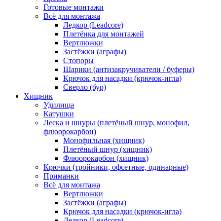
Готовые монтажи
Всё для монтажа
Ледкор (Leadcore)
Плетёнка для монтажей
Вертлюжки
Застёжки (аграфы)
Стопоры
Шарики (антизакручиватели / буферы)
Крючок для насадки (крючок-игла)
Сверло (бур)
Хищник
Удилища
Катушки
Леска и шнуры (плетёный шнур, монофил,
флюорокарбон)
Монофильная (хищник)
Плетёный шнур (хищник)
Флюорокарбон (хищник)
Крючки (тройники, офсетные, одинарные)
Приманки
Всё для монтажа
Вертлюжки
Застёжки (аграфы)
Крючок для насадки (крючок-игла)
Ледкор (Leadcore)