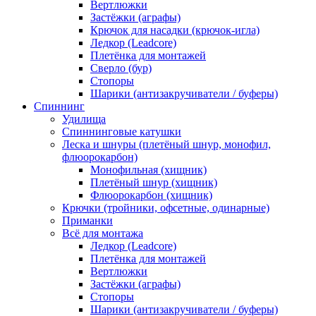
Вертлюжки
Застёжки (аграфы)
Крючок для насадки (крючок-игла)
Ледкор (Leadcore)
Плетёнка для монтажей
Сверло (бур)
Стопоры
Шарики (антизакручиватели / буферы)
Спиннинг
Удилища
Спиннинговые катушки
Леска и шнуры (плетёный шнур, монофил,
флюорокарбон)
Монофильная (хищник)
Плетёный шнур (хищник)
Флюорокарбон (хищник)
Крючки (тройники, офсетные, одинарные)
Приманки
Всё для монтажа
Ледкор (Leadcore)
Плетёнка для монтажей
Вертлюжки
Застёжки (аграфы)
Стопоры
Шарики (антизакручиватели / буферы)