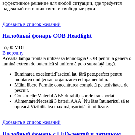
эффективное решение для любой ситуации, где требуется
надежный источник света и свободные руки.
Добавить в список желаний
Налобный фонарь COB Headlight
55,00
MDL
В корзину
Această lampă frontală utilizează tehnologia COB pentru a genera o
lumină extrem de puternică și uniformă pe o suprafață largă.
Iluminarea excelentă:Fascicul lat, fără pete,perfect pentru
montarea undiței sau organizarea echipamentului.
Mâini libere:Permite concentrarea completă pe activitatea de
pescuit.
Construcție:Material ABS durabil,ușor de transportat.
Alimentare:Necesită 3 baterii AAA. Nu lăsa întunericul să te
opreacă.Vizibilitatea maximă,ușurință în utilizare.
Добавить в список желаний
Налобный фонарь с LED-лентой и датчиком