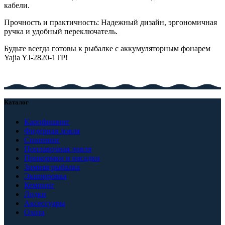
кабели.
Прочность и практичность: Надежный дизайн, эргономичная
ручка и удобный переключатель.
Будьте всегда готовы к рыбалке с аккумуляторным фонарем
Yajia YJ-2820-1TP!
Каталог
Карпфишинг
Фидерная ловля
Спиннинг
Поплавочная ловля
Прикормки и насадки
Зимняя рыбалка
Экипировка
Кемпинг
Лодки
Аксессуары
Охота