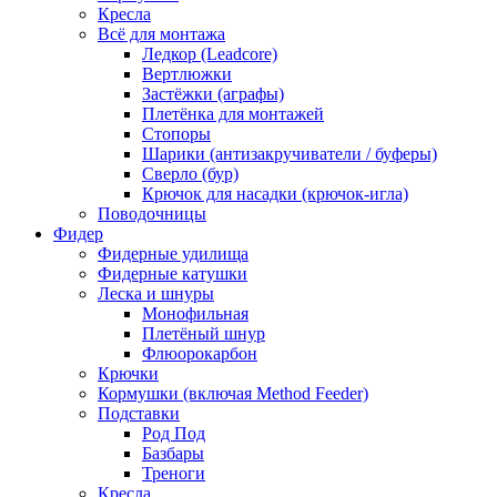
Кресла
Всё для монтажа
Ледкор (Leadcore)
Вертлюжки
Застёжки (аграфы)
Плетёнка для монтажей
Стопоры
Шарики (антизакручиватели / буферы)
Сверло (бур)
Крючок для насадки (крючок-игла)
Поводочницы
Фидер
Фидерные удилища
Фидерные катушки
Леска и шнуры
Монофильная
Плетёный шнур
Флюорокарбон
Крючки
Кормушки (включая Method Feeder)
Подставки
Род Под
Базбары
Треноги
Кресла