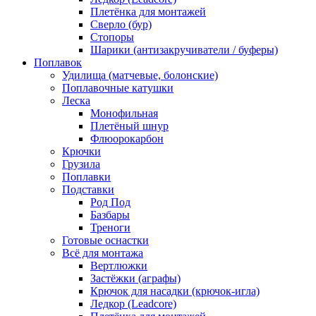
Плетёнка для монтажей
Сверло (бур)
Стопоры
Шарики (антизакручиватели / буферы)
Поплавок
Удилища (матчевые, болонские)
Поплавочные катушки
Леска
Монофильная
Плетёный шнур
Флюорокарбон
Крючки
Грузила
Поплавки
Подставки
Род Под
Базбары
Треноги
Готовые оснастки
Всё для монтажа
Вертлюжки
Застёжки (аграфы)
Крючок для насадки (крючок-игла)
Ледкор (Leadcore)