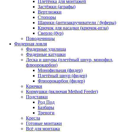
Плетёнка для монтажей
Застёжки (аграфы)
Вертлюжки
Стопоры
Шарики (антизакручиватели / буферы)
Крючок для насадки (крючок-игла)
Сверло (бур)
Поводочницы
Фидерная ловля
Фидерные удилища
Фидерные катушки
Леска и шнуры (плетёный шнур, монофил,
флюорокарбон)
Монофильная (фидер)
Плетёный шнур (фидер)
Флюорокарбон (фидер)
Крючки
Кормушки (включая Method Feeder)
Подставки
Род Под
Базбары
Треноги
Кресла
Готовые монтажи
Всё для монтажа