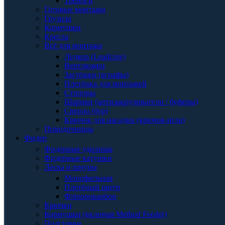
Треноги
Готовые монтажи
Грузила
Кормушки
Кресла
Всё для монтажа
Ледкор (Leadcore)
Вертлюжки
Застёжки (аграфы)
Плетёнка для монтажей
Стопоры
Шарики (антизакручиватели / буферы)
Сверло (бур)
Крючок для насадки (крючок-игла)
Поводочницы
Фидер
Фидерные удилища
Фидерные катушки
Леска и шнуры
Монофильная
Плетёный шнур
Флюорокарбон
Крючки
Кормушки (включая Method Feeder)
Подставки