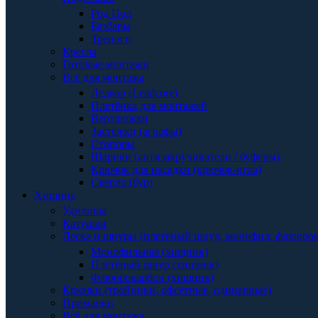
Род Под
Базбары
Треноги
Кресла
Готовые монтажи
Всё для монтажа
Ледкор (Leadcore)
Плетёнка для монтажей
Вертлюжки
Застёжки (аграфы)
Стопоры
Шарики (антизакручиватели / буферы)
Крючок для насадки (крючок-игла)
Сверло (бур)
Хищник
Удилища
Катушки
Леска и шнуры (плетёный шнур, монофил, флюоро
Монофильная (хищник)
Плетёный шнур (хищник)
Флюорокарбон (хищник)
Крючки (тройники, офсетные, одинарные)
Приманки
Всё для монтажа