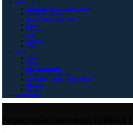
Аксессуары
Головные уборы (кепки, шапки)
Футболки / Майки
Поляризационные очки
Весы
Ножницы
Ножи
Бинокли
Разное
Охота
Одежда
Обувь
Охотничьи ножи
Сумки, чехлы, футляры
Оружейные ремни, патронташи
Рюкзаки
Фонари
Фейерверки
Кормушки (включая Method F