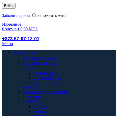
Войти
Забыли пароль?
Запомнить меня
Избранное
0
элемент
0,00
MDL
+373 67-67-12-01
Меню
Карпфишинг
Карповые удилища
Карповые катушки
Леска
Монофильная
Плетёный шнур
Флюорокарбон
Крючки
Сигнализаторы поклёвки
Свингеры
Подставки
Род Под
Базбары