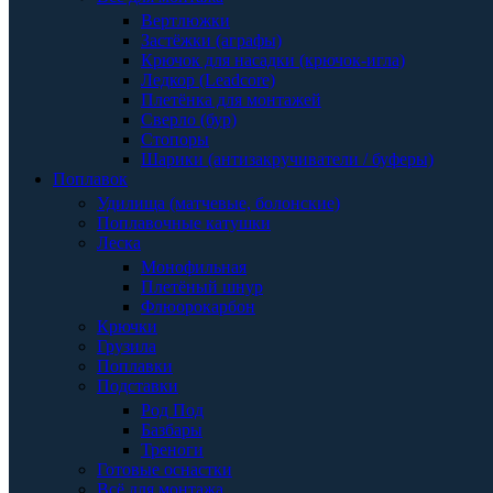
Вертлюжки
Застёжки (аграфы)
Крючок для насадки (крючок-игла)
Ледкор (Leadcore)
Плетёнка для монтажей
Сверло (бур)
Стопоры
Шарики (антизакручиватели / буферы)
Поплавок
Удилища (матчевые, болонские)
Поплавочные катушки
Леска
Монофильная
Плетёный шнур
Флюорокарбон
Крючки
Грузила
Поплавки
Подставки
Род Под
Базбары
Треноги
Готовые оснастки
Всё для монтажа