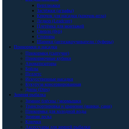
Вертлюжки
Застёжки (аграфы)
Крючок для насадки (крючок-игла)
Ледкор (Leadcore)
Плетёнка для монтажей
Сверло (бур)
Стопоры
Шарики (антизакручиватели / буферы)
Прикормки и насадки
Прикормки (сыпучие)
Прикормочные кубики
Ароматизаторы
Бойлы
Пеллетс
Искусственные насадки
Кукуруза консервированная
Дипы (Dips)
Зимняя рыбалка
Зимние блёсны / мормышки
Транспортировка и хранение (ящики, сани)
Прикормка для холодной воды
Зимняя леска
Крючки
Аксессуары для зимней рыбалки