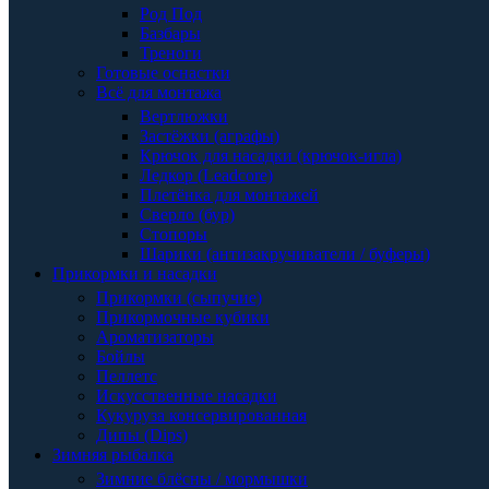
Род Под
Базбары
Треноги
Готовые оснастки
Всё для монтажа
Вертлюжки
Застёжки (аграфы)
Крючок для насадки (крючок-игла)
Ледкор (Leadcore)
Плетёнка для монтажей
Сверло (бур)
Стопоры
Шарики (антизакручиватели / буферы)
Прикормки и насадки
Прикормки (сыпучие)
Прикормочные кубики
Ароматизаторы
Бойлы
Пеллетс
Искусственные насадки
Кукуруза консервированная
Дипы (Dips)
Зимняя рыбалка
Зимние блёсны / мормышки