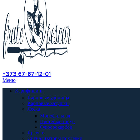
+373 67-67-12-01
Меню
Карпфишинг
Карповые удилища
Карповые катушки
Леска
Монофильная
Плетёный шнур
Флюорокарбон
Крючки
Сигнализаторы поклёвки