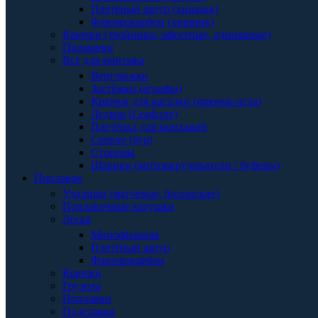
Плетёный шнур (хищник)
Флюорокарбон (хищник)
Крючки (тройники, офсетные, одинарные)
Приманки
Всё для монтажа
Вертлюжки
Застёжки (аграфы)
Крючок для насадки (крючок-игла)
Ледкор (Leadcore)
Плетёнка для монтажей
Сверло (бур)
Стопоры
Шарики (антизакручиватели / буферы)
Поплавок
Удилища (матчевые, болонские)
Поплавочные катушки
Леска
Монофильная
Плетёный шнур
Флюорокарбон
Крючки
Грузила
Поплавки
Подставки