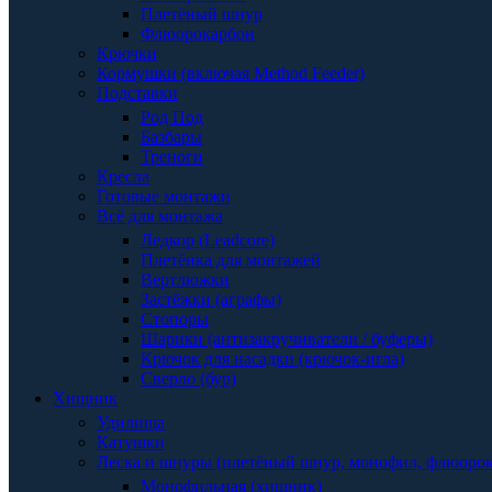
Плетёный шнур
Флюорокарбон
Крючки
Кормушки (включая Method Feeder)
Подставки
Род Под
Базбары
Треноги
Кресла
Готовые монтажи
Всё для монтажа
Ледкор (Leadcore)
Плетёнка для монтажей
Вертлюжки
Застёжки (аграфы)
Стопоры
Шарики (антизакручиватели / буферы)
Крючок для насадки (крючок-игла)
Сверло (бур)
Хищник
Удилища
Катушки
Леска и шнуры (плетёный шнур, монофил, флюоро
Монофильная (хищник)