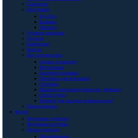
Свингеры
Подставки
Род Под
Базбары
Треноги
Готовые монтажи
Грузила
Кормушки
Кресла
Всё для монтажа
Ледкор (Leadcore)
Вертлюжки
Застёжки (аграфы)
Плетёнка для монтажей
Стопоры
Шарики (антизакручиватели / буферы)
Сверло (бур)
Крючок для насадки (крючок-игла)
Поводочницы
Фидер
Фидерные удилища
Фидерные катушки
Леска и шнуры
Монофильная