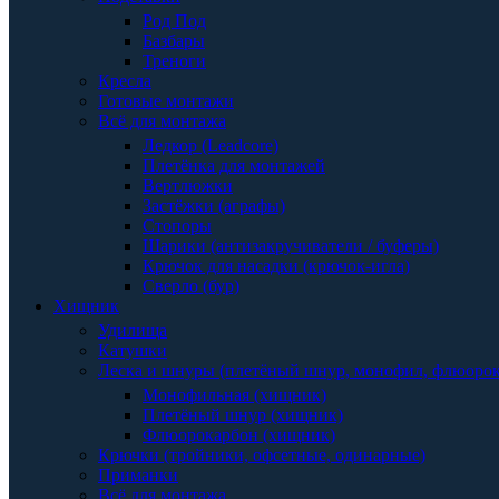
Род Под
Базбары
Треноги
Кресла
Готовые монтажи
Всё для монтажа
Ледкор (Leadcore)
Плетёнка для монтажей
Вертлюжки
Застёжки (аграфы)
Стопоры
Шарики (антизакручиватели / буферы)
Крючок для насадки (крючок-игла)
Сверло (бур)
Хищник
Удилища
Катушки
Леска и шнуры (плетёный шнур, монофил, флюоро
Монофильная (хищник)
Плетёный шнур (хищник)
Флюорокарбон (хищник)
Крючки (тройники, офсетные, одинарные)
Приманки
Всё для монтажа