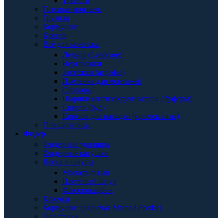
Треноги
Готовые монтажи
Грузила
Кормушки
Кресла
Всё для монтажа
Ледкор (Leadcore)
Вертлюжки
Застёжки (аграфы)
Плетёнка для монтажей
Стопоры
Шарики (антизакручиватели / буферы)
Сверло (бур)
Крючок для насадки (крючок-игла)
Поводочницы
Фидер
Фидерные удилища
Фидерные катушки
Леска и шнуры
Монофильная
Плетёный шнур
Флюорокарбон
Крючки
Кормушки (включая Method Feeder)
Подставки