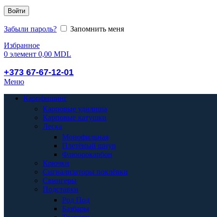
Войти
Забыли пароль?
Запомнить меня
Избранное
0
элемент
0,00
MDL
+373 67-67-12-01
Меню
Карпфишинг
Карповые удилища
Карповые катушки
Леска
Монофильная
Плетёный шнур
Флюорокарбон
Крючки
Сигнализаторы поклёвки
Свингеры
Подставки
Род Под
Базбары