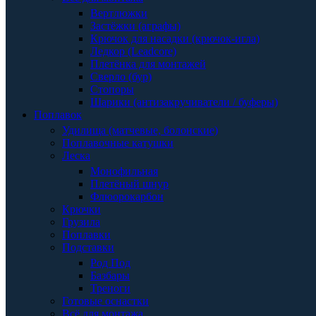
Вертлюжки
Застёжки (аграфы)
Крючок для насадки (крючок-игла)
Ледкор (Leadcore)
Плетёнка для монтажей
Сверло (бур)
Стопоры
Шарики (антизакручиватели / буферы)
Поплавок
Удилища (матчевые, болонские)
Поплавочные катушки
Леска
Монофильная
Плетёный шнур
Флюорокарбон
Крючки
Грузила
Поплавки
Подставки
Род Под
Базбары
Треноги
Готовые оснастки
Всё для монтажа