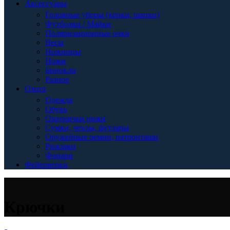
Аксессуары
Головные уборы (кепки, шапки)
Футболки / Майки
Поляризационные очки
Весы
Ножницы
Ножи
Бинокли
Разное
Охота
Одежда
Обувь
Охотничьи ножи
Сумки, чехлы, футляры
Оружейные ремни, патронташи
Рюкзаки
Фонари
Фейерверки
Крючки