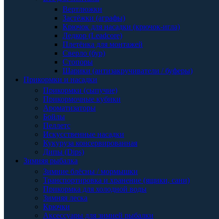
Вертлюжки
Застёжки (аграфы)
Крючок для насадки (крючок-игла)
Ледкор (Leadcore)
Плетёнка для монтажей
Сверло (бур)
Стопоры
Шарики (антизакручиватели / буферы)
Прикормки и насадки
Прикормки (сыпучие)
Прикормочные кубики
Ароматизаторы
Бойлы
Пеллетс
Искусственные насадки
Кукуруза консервированная
Дипы (Dips)
Зимняя рыбалка
Зимние блёсны / мормышки
Транспортировка и хранение (ящики, сани)
Прикормка для холодной воды
Зимняя леска
Крючки
Аксессуары для зимней рыбалки