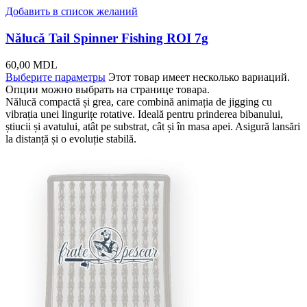
Добавить в список желаний
Nălucă Tail Spinner Fishing ROI 7g
60,00
MDL
Выберите параметры
Этот товар имеет несколько вариаций.
Опции можно выбрать на странице товара.
Nălucă compactă și grea, care combină animația de jigging cu
vibrația unei lingurițe rotative. Ideală pentru prinderea bibanului,
știucii și avatului, atât pe substrat, cât și în masa apei. Asigură lansări
la distanță și o evoluție stabilă.