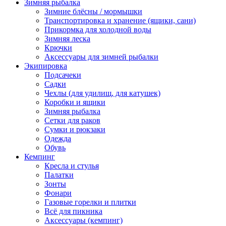
Зимняя рыбалка
Зимние блёсны / мормышки
Транспортировка и хранение (ящики, сани)
Прикормка для холодной воды
Зимняя леска
Крючки
Аксессуары для зимней рыбалки
Экипировка
Подсачеки
Садки
Чехлы (для удилищ, для катушек)
Коробки и ящики
Зимняя рыбалка
Сетки для раков
Сумки и рюкзаки
Одежда
Обувь
Кемпинг
Кресла и стулья
Палатки
Зонты
Фонари
Газовые горелки и плитки
Всё для пикника
Аксессуары (кемпинг)