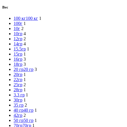
Вес
100 кг
100 кг
1
100г
1
10г
2
10гр
4
12гр
2
14гр
4
15.5гр
1
15гр
1
16гр
3
18гр
3
20 гр
20 гр
3
20гр
1
22гр
1
25гр
2
28гр
1
3.3 гр
1
30гр
1
35 гр
2
40 гр
40 гр
1
42гр
2
50 гр
50 гр
1
70гр
70гр
1