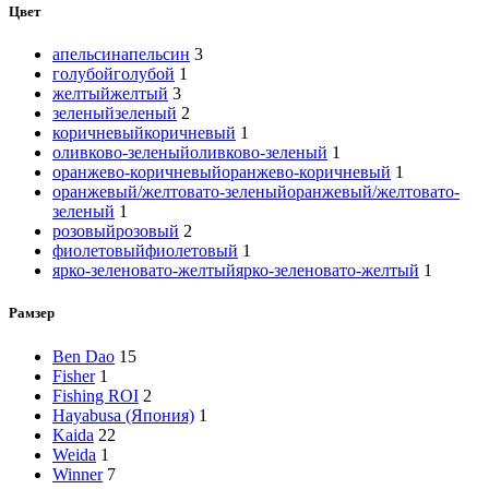
Цвет
апельсин
апельсин
3
голубой
голубой
1
желтый
желтый
3
зеленый
зеленый
2
коричневый
коричневый
1
оливково-зеленый
оливково-зеленый
1
оранжево-коричневый
оранжево-коричневый
1
оранжевый/желтовато-зеленый
оранжевый/желтовато-
зеленый
1
розовый
розовый
2
фиолетовый
фиолетовый
1
ярко-зеленовато-желтый
ярко-зеленовато-желтый
1
Рамзер
Ben Dao
15
Fisher
1
Fishing ROI
2
Hayabusa (Япония)
1
Kaida
22
Weida
1
Winner
7