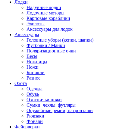
Лодки
Надувные лодки
Лодочные моторы
Карповые кораблики
Эхолоты
Аксессуары для лодок
Аксессуары
Головные уборы (кепки, шапки)
Футболки / Майки
Поляризационные очки
Весы
Ножницы
Ножи
Бинокли
Разное
Охота
Одежда
Обувь
Охотничьи ножи
Сумки, чехлы, футляры
Оружейные ремни, патронташи
Рюкзаки
Фонари
Фейерверки