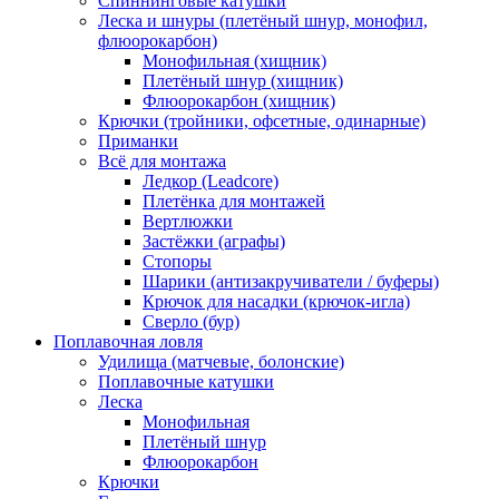
Спиннинговые катушки
Леска и шнуры (плетёный шнур, монофил,
флюорокарбон)
Монофильная (хищник)
Плетёный шнур (хищник)
Флюорокарбон (хищник)
Крючки (тройники, офсетные, одинарные)
Приманки
Всё для монтажа
Ледкор (Leadcore)
Плетёнка для монтажей
Вертлюжки
Застёжки (аграфы)
Стопоры
Шарики (антизакручиватели / буферы)
Крючок для насадки (крючок-игла)
Сверло (бур)
Поплавочная ловля
Удилища (матчевые, болонские)
Поплавочные катушки
Леска
Монофильная
Плетёный шнур
Флюорокарбон
Крючки