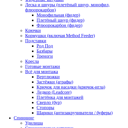
Леска и шнуры (плетёный шнур, монофил,
флюорокарбон)
Монофильная (фидер)
Плетёный шнур (фидер)
Флюорокарбон (фидер)
Крючки
Кормушки (включая Method Feeder)
Подставки
Род Под
Базбары
Треноги
Кресла
Готовые монтажи
Всё для монтажа
Вертлюжки
Застёжки (аграфы)
Крючок для насадки (крючок-игла)
Ледкор (Leadcore)
Плетёнка для монтажей
Сверло (бур)
Стопоры
Шарики (антизакручиватели / буферы)
Спиннинг
Удилища