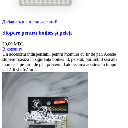
Добавить в список желаний
Stopere pentru boilies și peleți
20,00
MDL
В корзину
Un accesoriu indispensabil pentru montura cu fir de păr. Aceste
stopere fixează în siguranță boilies-ul, peletul, porumbul sau altă
momeală pe firul de păr, prevenind alunecarea acesteia în timpul
lansării și trăsăturii.