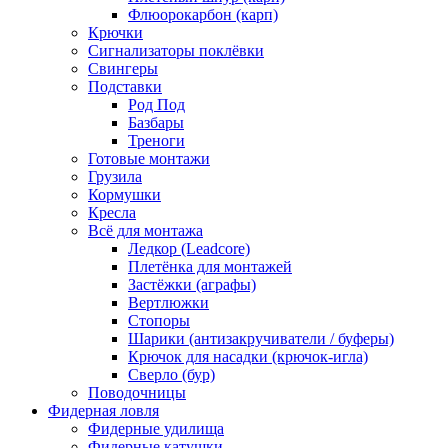
Флюорокарбон (карп)
Крючки
Сигнализаторы поклёвки
Свингеры
Подставки
Род Под
Базбары
Треноги
Готовые монтажи
Грузила
Кормушки
Кресла
Всё для монтажа
Ледкор (Leadcore)
Плетёнка для монтажей
Застёжки (аграфы)
Вертлюжки
Стопоры
Шарики (антизакручиватели / буферы)
Крючок для насадки (крючок-игла)
Сверло (бур)
Поводочницы
Фидерная ловля
Фидерные удилища
Фидерные катушки