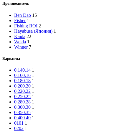
Производитель
Ben Dao
15
Fisher
1
Fishing ROI
2
Hayabusa (Япония)
1
Kaida
22
Weida
1
Winner
7
Варианты
0.14
0.14
1
0.16
0.16
1
0.18
0.18
1
0.20
0.20
1
0.22
0.22
1
0.25
0.25
1
0.28
0.28
1
0.30
0.30
1
0.35
0.35
1
0.40
0.40
1
01
01
1
02
02
1