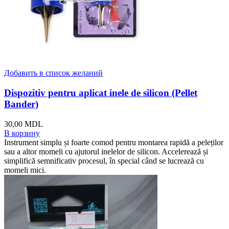
Добавить в список желаний
Dispozitiv pentru aplicat inele de silicon (Pellet
Bander)
30,00
MDL
В корзину
Instrument simplu și foarte comod pentru montarea rapidă a peleților
sau a altor momeli cu ajutorul inelelor de silicon. Accelerează și
simplifică semnificativ procesul, în special când se lucrează cu
momeli mici.