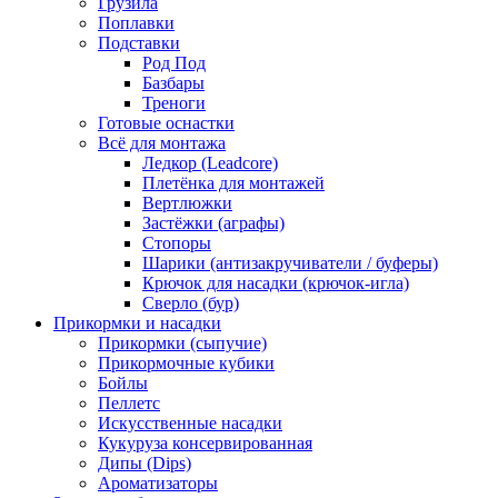
Грузила
Поплавки
Подставки
Род Под
Базбары
Треноги
Готовые оснастки
Всё для монтажа
Ледкор (Leadcore)
Плетёнка для монтажей
Вертлюжки
Застёжки (аграфы)
Стопоры
Шарики (антизакручиватели / буферы)
Крючок для насадки (крючок-игла)
Сверло (бур)
Прикормки и насадки
Прикормки (сыпучие)
Прикормочные кубики
Бойлы
Пеллетс
Искусственные насадки
Кукуруза консервированная
Дипы (Dips)
Ароматизаторы