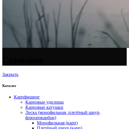
Спиннинг
Закрыть
Каталог
Карпфишинг
Карповые удилища
Карповые катушки
Леска (монофильная, плетёный шнур,
флюорокарбон)
Монофильная (карп)
Плетёный шнур (карп)