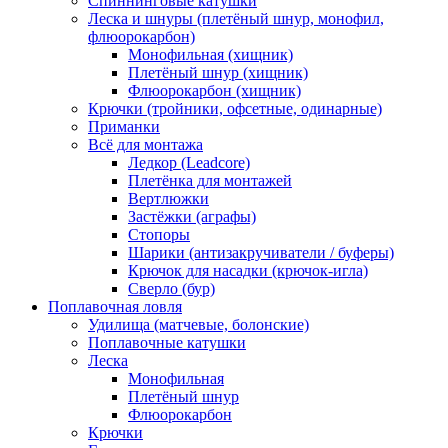
Спиннинговые катушки
Леска и шнуры (плетёный шнур, монофил,
флюорокарбон)
Монофильная (хищник)
Плетёный шнур (хищник)
Флюорокарбон (хищник)
Крючки (тройники, офсетные, одинарные)
Приманки
Всё для монтажа
Ледкор (Leadcore)
Плетёнка для монтажей
Вертлюжки
Застёжки (аграфы)
Стопоры
Шарики (антизакручиватели / буферы)
Крючок для насадки (крючок-игла)
Сверло (бур)
Поплавочная ловля
Удилища (матчевые, болонские)
Поплавочные катушки
Леска
Монофильная
Плетёный шнур
Флюорокарбон
Крючки