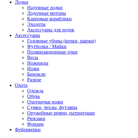
Лодки
Надувные лодки
Лодочные моторы
Карповые кораблики
Эхолоты
Аксессуары для лодок
Аксессуары
Головные уборы (кепки, шапки)
Футболки / Майки
Поляризационные очки
Весы
Ножницы
Ножи
Бинокли
Разное
Охота
Одежда
Обувь
Охотничьи ножи
Сумки, чехлы, футляры
Оружейные ремни, патронташи
Рюкзаки
Фонари
Фейерверки