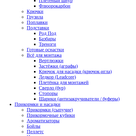
Плетёный шнур
Флюорокарбон
Крючки
Грузила
Поплавки
Подставки
Род Под
Базбары
Треноги
Готовые оснастки
Всё для монтажа
Вертлюжки
Застёжки (аграфы)
Крючок для насадки (крючок-игла)
Ледкор (Leadcore)
Плетёнка для монтажей
Сверло (бур)
Стопоры
Шарики (антизакручиватели / буферы)
Прикормки и насадки
Прикормки (сыпучие)
Прикормочные кубики
Ароматизаторы
Бойлы
Пеллетс