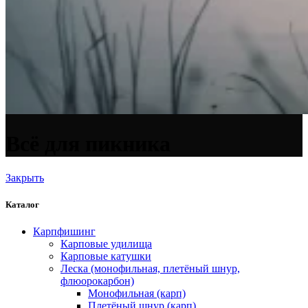
Всё для пикника
Закрыть
Каталог
Карпфишинг
Карповые удилища
Карповые катушки
Леска (монофильная, плетёный шнур,
флюорокарбон)
Монофильная (карп)
Плетёный шнур (карп)