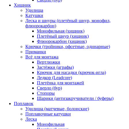
Хищник
Удилища
Катушки
Леска и шнуры (плетёный шнур, монофил,
флюорокарбон)
Монофильная (хищник)
Плетёный шнур (хищник)
Флюорокарбон (хищник)
Крючки (тройники, офсетные, одинарные)
Приманки
Всё для монтажа
Вертлюжки
Застёжки (аграфы)
Крючок для насадки (крючок-игла)
Ледкор (Leadcore)
Плетёнка для монтажей
Сверло (бур)
Стопоры
Шарики (антизакручиватели / буферы)
Поплавок
Удилища (матчевые, болонские)
Поплавочные катушки
Леска
Монофильная