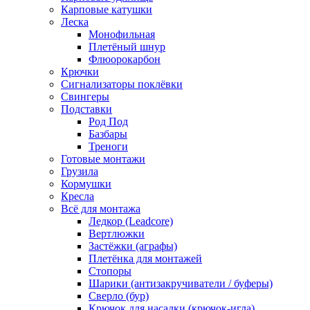
Карповые катушки
Леска
Монофильная
Плетёный шнур
Флюорокарбон
Крючки
Сигнализаторы поклёвки
Свингеры
Подставки
Род Под
Базбары
Треноги
Готовые монтажи
Грузила
Кормушки
Кресла
Всё для монтажа
Ледкор (Leadcore)
Вертлюжки
Застёжки (аграфы)
Плетёнка для монтажей
Стопоры
Шарики (антизакручиватели / буферы)
Сверло (бур)
Крючок для насадки (крючок-игла)