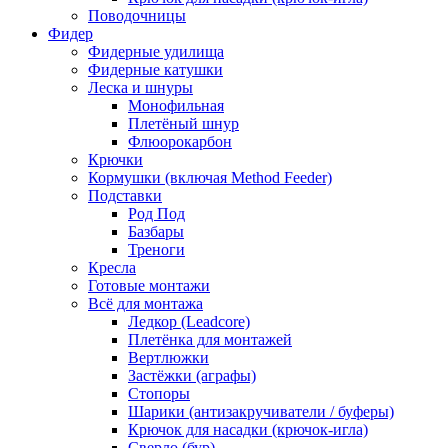
Поводочницы
Фидер
Фидерные удилища
Фидерные катушки
Леска и шнуры
Монофильная
Плетёный шнур
Флюорокарбон
Крючки
Кормушки (включая Method Feeder)
Подставки
Род Под
Базбары
Треноги
Кресла
Готовые монтажи
Всё для монтажа
Ледкор (Leadcore)
Плетёнка для монтажей
Вертлюжки
Застёжки (аграфы)
Стопоры
Шарики (антизакручиватели / буферы)
Крючок для насадки (крючок-игла)
Сверло (бур)