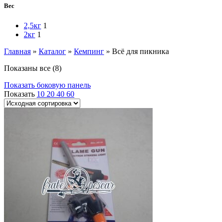
Вес
2,5кг
1
2кг
1
Главная
»
Каталог
»
Кемпинг
»
Всё для пикника
Показаны все (8)
Показать боковую панель
Показать
10
20
40
60