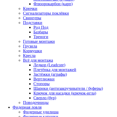
Флюорокарбон (карп)
Крючки
Сигнализаторы поклёвки
Свингеры
Подставки
Род Под
Базбары
Треноги
Готовые монтажи
Грузила
Кормушки
Кресла
Всё для монтажа
Ледкор (Leadcore)
Плетёнка для монтажей
Застёжки (аграфы)
Вертлюжки
Стопоры
Шарики (антизакручиватели / буферы)
Крючок для насадки (крючок-игла)
Сверло (бур)
Поводочницы
Фидерная ловля
Фидерные удилища
Фидерные катушки