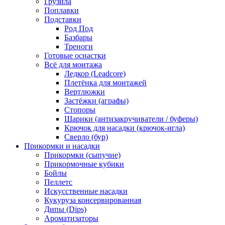
Грузила
Поплавки
Подставки
Род Под
Базбары
Треноги
Готовые оснастки
Всё для монтажа
Ледкор (Leadcore)
Плетёнка для монтажей
Вертлюжки
Застёжки (аграфы)
Стопоры
Шарики (антизакручиватели / буферы)
Крючок для насадки (крючок-игла)
Сверло (бур)
Прикормки и насадки
Прикормки (сыпучие)
Прикормочные кубики
Бойлы
Пеллетс
Искусственные насадки
Кукуруза консервированная
Дипы (Dips)
Ароматизаторы