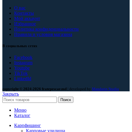
О нас
Контакты
Мой аккаунт
Избранное
Политика конфиденциальности
Правила и условия магазина
В социальных сетях
Facebook
Instagram
Youtube
TikTok
LinkedId
copyright © 2024-2026 fratepescar.md
| developed by
Mandarin Studio
.
Закрыть
Поиск
Меню
Каталог
Карпфишинг
Карповые удилища