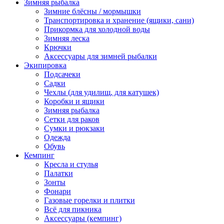
Зимняя рыбалка
Зимние блёсны / мормышки
Транспортировка и хранение (ящики, сани)
Прикормка для холодной воды
Зимняя леска
Крючки
Аксессуары для зимней рыбалки
Экипировка
Подсачеки
Садки
Чехлы (для удилищ, для катушек)
Коробки и ящики
Зимняя рыбалка
Сетки для раков
Сумки и рюкзаки
Одежда
Обувь
Кемпинг
Кресла и стулья
Палатки
Зонты
Фонари
Газовые горелки и плитки
Всё для пикника
Аксессуары (кемпинг)