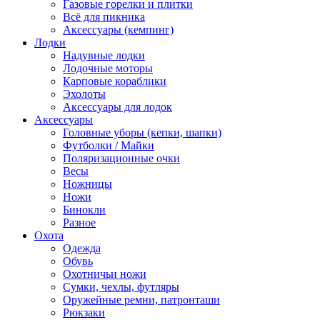
Газовые горелки и плитки
Всё для пикника
Аксессуары (кемпинг)
Лодки
Надувные лодки
Лодочные моторы
Карповые кораблики
Эхолоты
Аксессуары для лодок
Аксессуары
Головные уборы (кепки, шапки)
Футболки / Майки
Поляризационные очки
Весы
Ножницы
Ножи
Бинокли
Разное
Охота
Одежда
Обувь
Охотничьи ножи
Сумки, чехлы, футляры
Оружейные ремни, патронташи
Рюкзаки