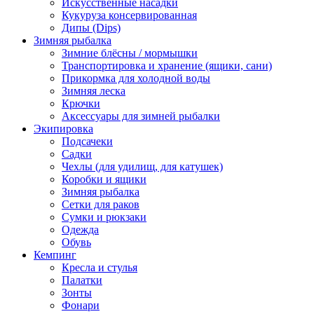
Искусственные насадки
Кукуруза консервированная
Дипы (Dips)
Зимняя рыбалка
Зимние блёсны / мормышки
Транспортировка и хранение (ящики, сани)
Прикормка для холодной воды
Зимняя леска
Крючки
Аксессуары для зимней рыбалки
Экипировка
Подсачеки
Садки
Чехлы (для удилищ, для катушек)
Коробки и ящики
Зимняя рыбалка
Сетки для раков
Сумки и рюкзаки
Одежда
Обувь
Кемпинг
Кресла и стулья
Палатки
Зонты
Фонари