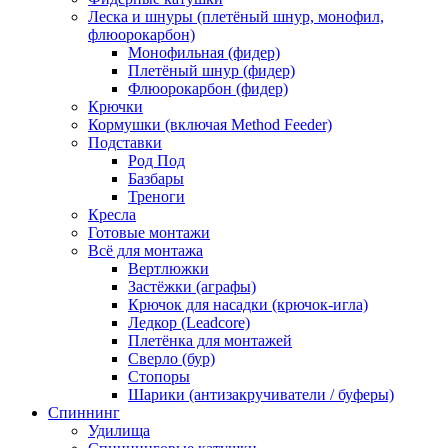
Леска и шнуры (плетёный шнур, монофил,
флюорокарбон)
Монофильная (фидер)
Плетёный шнур (фидер)
Флюорокарбон (фидер)
Крючки
Кормушки (включая Method Feeder)
Подставки
Род Под
Базбары
Треноги
Кресла
Готовые монтажи
Всё для монтажа
Вертлюжки
Застёжки (аграфы)
Крючок для насадки (крючок-игла)
Ледкор (Leadcore)
Плетёнка для монтажей
Сверло (бур)
Стопоры
Шарики (антизакручиватели / буферы)
Спиннинг
Удилища