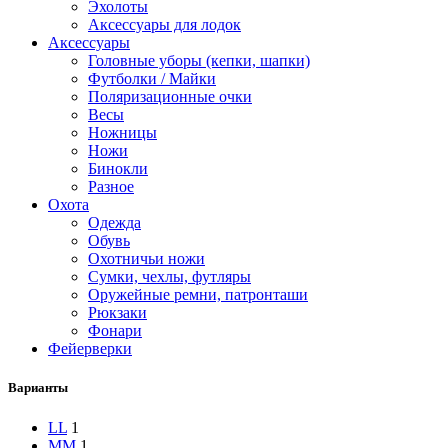
Эхолоты
Аксессуары для лодок
Аксессуары
Головные уборы (кепки, шапки)
Футболки / Майки
Поляризационные очки
Весы
Ножницы
Ножи
Бинокли
Разное
Охота
Одежда
Обувь
Охотничьи ножи
Сумки, чехлы, футляры
Оружейные ремни, патронташи
Рюкзаки
Фонари
Фейерверки
Варианты
L
L
1
M
M
1