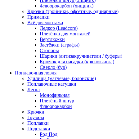
Плетёный шнур (хищник)
Флюорокарбон (хищник)
Крючки (тройники, офсетные, одинарные)
Приманки
Всё для монтажа
Ледкор (Leadcore)
Плетёнка для монтажей
Вертлюжки
Застёжки (аграфы)
Стопоры
Шарики (антизакручиватели / буферы)
Крючок для насадки (крючок-игла)
Сверло (бур)
Поплавочная ловля
Удилища (матчевые, болонские)
Поплавочные катушки
Леска
Монофильная
Плетёный шнур
Флюорокарбон
Крючки
Грузила
Поплавки
Подставки
Род Под