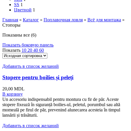
S
S
1
Цветной
1
Главная
»
Каталог
»
Поплавочная ловля
»
Всё для монтажа
»
Стопоры
Показаны все (6)
Показать боковую панель
Показать
10
20
40
60
Добавить в список желаний
Stopere pentru boilies și peleți
20,00
MDL
В корзину
Un accesoriu indispensabil pentru montura cu fir de păr. Aceste
stopere fixează în siguranță boilies-ul, peletul, porumbul sau altă
momeală pe firul de păr, prevenind alunecarea acesteia în timpul
lansării și trăsăturii.
Добавить в список желаний