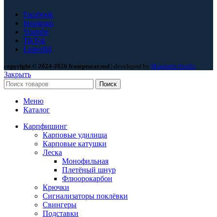
Facebook
Instagram
Youtube
TikTok
LinkedId
copyright © 2024-2026 fratepescar.md
| developed by
Mandarin Studio
.
Закрыть
Поиск
Меню
Каталог
Карпфишинг
Карповые удилища
Карповые катушки
Леска
Монофильная
Плетёный шнур
Флюорокарбон
Крючки
Сигнализаторы поклёвки
Свингеры
Подставки