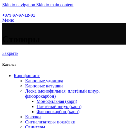
Skip to navigation
Skip to main content
+373 67-67-12-01
Меню
Стопоры
Закрыть
Каталог
Карпфишинг
Карповые удилища
Карповые катушки
Леска (монофильная, плетёный шнур,
флюорокарбон)
Монофильная (карп)
Плетёный шнур (карп)
Флюорокарбон (карп)
Крючки
Сигнализаторы поклёвки
Свингеры