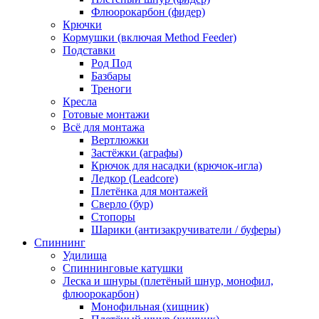
Флюорокарбон (фидер)
Крючки
Кормушки (включая Method Feeder)
Подставки
Род Под
Базбары
Треноги
Кресла
Готовые монтажи
Всё для монтажа
Вертлюжки
Застёжки (аграфы)
Крючок для насадки (крючок-игла)
Ледкор (Leadcore)
Плетёнка для монтажей
Сверло (бур)
Стопоры
Шарики (антизакручиватели / буферы)
Спиннинг
Удилища
Спиннинговые катушки
Леска и шнуры (плетёный шнур, монофил,
флюорокарбон)
Монофильная (хищник)