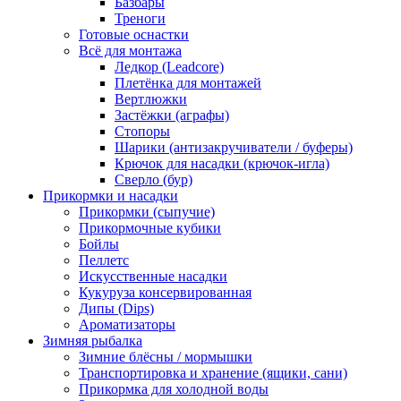
Базбары
Треноги
Готовые оснастки
Всё для монтажа
Ледкор (Leadcore)
Плетёнка для монтажей
Вертлюжки
Застёжки (аграфы)
Стопоры
Шарики (антизакручиватели / буферы)
Крючок для насадки (крючок-игла)
Сверло (бур)
Прикормки и насадки
Прикормки (сыпучие)
Прикормочные кубики
Бойлы
Пеллетс
Искусственные насадки
Кукуруза консервированная
Дипы (Dips)
Ароматизаторы
Зимняя рыбалка
Зимние блёсны / мормышки
Транспортировка и хранение (ящики, сани)
Прикормка для холодной воды