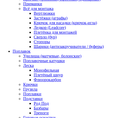
Приманки
Всё для монтажа
Вертлюжки
Застёжки (аграфы)
Крючок для насадки (крючок-игла)
Ледкор (Leadcore)
Плетёнка для монтажей
Сверло (бур)
Стопоры
Шарики (антизакручиватели / буферы)
Поплавок
Удилища (матчевые, болонские)
Поплавочные катушки
Леска
Монофильная
Плетёный шнур
Флюорокарбон
Крючки
Грузила
Поплавки
Подставки
Род Под
Базбары
Треноги
Готовые оснастки