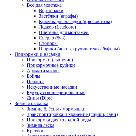
Всё для монтажа
Вертлюжки
Застёжки (аграфы)
Крючок для насадки (крючок-игла)
Ледкор (Leadcore)
Плетёнка для монтажей
Сверло (бур)
Стопоры
Шарики (антизакручиватели / буферы)
Прикормки и насадки
Прикормки (сыпучие)
Прикормочные кубики
Ароматизаторы
Бойлы
Пеллетс
Искусственные насадки
Кукуруза консервированная
Дипы (Dips)
Зимняя рыбалка
Зимние блёсны / мормышки
Транспортировка и хранение (ящики, сани)
Прикормка для холодной воды
Зимняя леска
Крючки