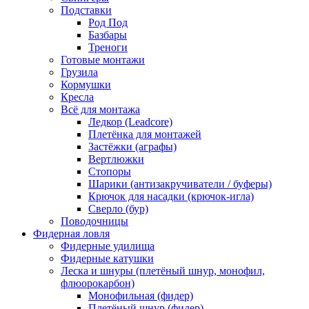
Подставки
Род Под
Базбары
Треноги
Готовые монтажи
Грузила
Кормушки
Кресла
Всё для монтажа
Ледкор (Leadcore)
Плетёнка для монтажей
Застёжки (аграфы)
Вертлюжки
Стопоры
Шарики (антизакручиватели / буферы)
Крючок для насадки (крючок-игла)
Сверло (бур)
Поводочницы
Фидерная ловля
Фидерные удилища
Фидерные катушки
Леска и шнуры (плетёный шнур, монофил,
флюорокарбон)
Монофильная (фидер)
Плетёный шнур (фидер)