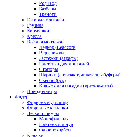
Род Под
Базбары
Треноги
Готовые монтажи
Грузила
Кормушки
Кресла
Всё для монтажа
Ледкор (Leadcore)
Вертлюжки
Застёжки (аграфы)
Плетёнка для монтажей
Стопоры
Шарики (антизакручиватели / буферы)
Сверло (бур)
Крючок для насадки (крючок-игла)
Поводочницы
Фидер
Фидерные удилища
Фидерные катушки
Леска и шнуры
Монофильная
Плетёный шнур
Флюорокарбон
Крючки