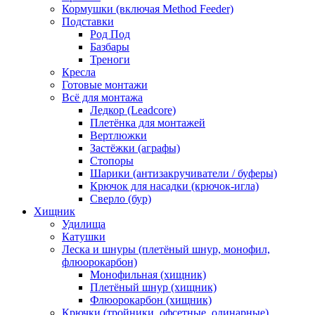
Кормушки (включая Method Feeder)
Подставки
Род Под
Базбары
Треноги
Кресла
Готовые монтажи
Всё для монтажа
Ледкор (Leadcore)
Плетёнка для монтажей
Вертлюжки
Застёжки (аграфы)
Стопоры
Шарики (антизакручиватели / буферы)
Крючок для насадки (крючок-игла)
Сверло (бур)
Хищник
Удилища
Катушки
Леска и шнуры (плетёный шнур, монофил,
флюорокарбон)
Монофильная (хищник)
Плетёный шнур (хищник)
Флюорокарбон (хищник)
Крючки (тройники, офсетные, одинарные)