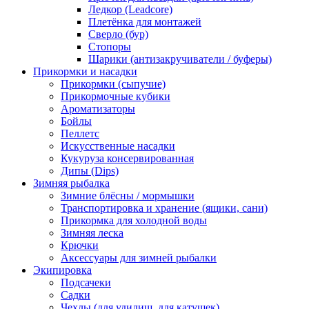
Ледкор (Leadcore)
Плетёнка для монтажей
Сверло (бур)
Стопоры
Шарики (антизакручиватели / буферы)
Прикормки и насадки
Прикормки (сыпучие)
Прикормочные кубики
Ароматизаторы
Бойлы
Пеллетс
Искусственные насадки
Кукуруза консервированная
Дипы (Dips)
Зимняя рыбалка
Зимние блёсны / мормышки
Транспортировка и хранение (ящики, сани)
Прикормка для холодной воды
Зимняя леска
Крючки
Аксессуары для зимней рыбалки
Экипировка
Подсачеки
Садки
Чехлы (для удилищ, для катушек)