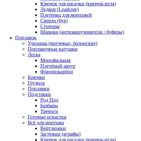
Крючок для насадки (крючок-игла)
Ледкор (Leadcore)
Плетёнка для монтажей
Сверло (бур)
Стопоры
Шарики (антизакручиватели / буферы)
Поплавок
Удилища (матчевые, болонские)
Поплавочные катушки
Леска
Монофильная
Плетёный шнур
Флюорокарбон
Крючки
Грузила
Поплавки
Подставки
Род Под
Базбары
Треноги
Готовые оснастки
Всё для монтажа
Вертлюжки
Застёжки (аграфы)
Крючок для насадки (крючок-игла)