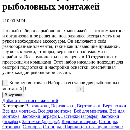
рыболовных монтажей
210,00
MDL
Полный набор для рыболовных монтажей — это компактное
и организованное решение, позволяющее всегда иметь под
рукой необходимые аксессуары. Он включает в себя
разнообразные элементы, такие как плавающие приманки,
грузила, крючки, стопоры, вертлюги с застежками и
карабины. Все компоненты размещены в 10 отделениях с
прозрачными крышками. Этот набор идеально подходит для
быстрой подготовки и настройки оснастки, обеспечивая
успех каждой рыболовной сессии.
Количество товара Набор аксессуаров для рыболовных
монтажей
В корзину
Добавить в список желаний
Категория:
Вертлюжки
,
Вертлюжки
,
Вертлюжки
,
Вертлюжки
,
Всё для монтажа
,
Всё для монтажа
,
Всё для монтажа
,
Всё для
монтажа
,
Застёжки (аграфы)
,
Застёжки (аграфы)
,
Застёжки
(аграфы)
,
Застёжки (аграфы)
,
Коробки и ящики
,
Стопоры
,
Стопоры
,
Стопоры
,
Стопоры
,
Шарики (антизакручиватели /