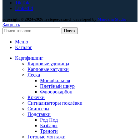
TikTok
LinkedId
copyright © 2024-2026 fratepescar.md
| developed by
Mandarin Studio
.
Закрыть
Поиск
Меню
Каталог
Карпфишинг
Карповые удилища
Карповые катушки
Леска
Монофильная
Плетёный шнур
Флюорокарбон
Крючки
Сигнализаторы поклёвки
Свингеры
Подставки
Род Под
Базбары
Треноги
Готовые монтажи