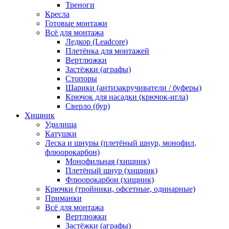
Треноги
Кресла
Готовые монтажи
Всё для монтажа
Ледкор (Leadcore)
Плетёнка для монтажей
Вертлюжки
Застёжки (аграфы)
Стопоры
Шарики (антизакручиватели / буферы)
Крючок для насадки (крючок-игла)
Сверло (бур)
Хищник
Удилища
Катушки
Леска и шнуры (плетёный шнур, монофил,
флюорокарбон)
Монофильная (хищник)
Плетёный шнур (хищник)
Флюорокарбон (хищник)
Крючки (тройники, офсетные, одинарные)
Приманки
Всё для монтажа
Вертлюжки
Застёжки (аграфы)