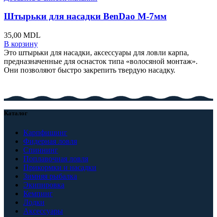
Штырьки для насадки BenDao M-7мм
35,00
MDL
В корзину
Это штырьки для насадки, аксессуары для ловли карпа,
предназначенные для оснасток типа «волосяной монтаж».
Они позволяют быстро закрепить твердую насадку.
Каталог
Карпфишинг
Фидерная ловля
Спиннинг
Поплавочная ловля
Прикормки и насадки
Зимняя рыбалка
Экипировка
Кемпинг
Лодки
Аксессуары