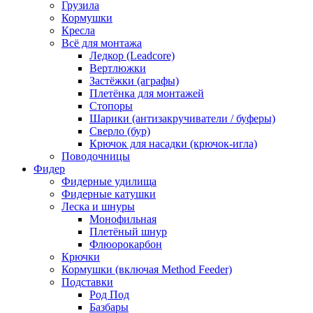
Грузила
Кормушки
Кресла
Всё для монтажа
Ледкор (Leadcore)
Вертлюжки
Застёжки (аграфы)
Плетёнка для монтажей
Стопоры
Шарики (антизакручиватели / буферы)
Сверло (бур)
Крючок для насадки (крючок-игла)
Поводочницы
Фидер
Фидерные удилища
Фидерные катушки
Леска и шнуры
Монофильная
Плетёный шнур
Флюорокарбон
Крючки
Кормушки (включая Method Feeder)
Подставки
Род Под
Базбары