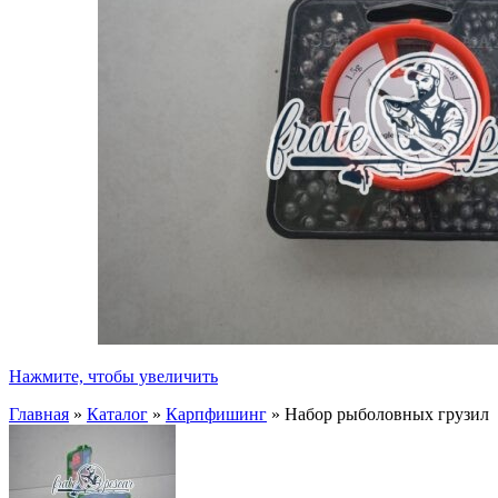
Нажмите, чтобы увеличить
Главная
»
Каталог
»
Карпфишинг
»
Набор рыболовных грузил