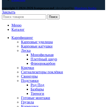
copyright © 2024-2026 fratepescar.md
| developed by
Mandarin Studio
.
Закрыть
Поиск
Меню
Каталог
Карпфишинг
Карповые удилища
Карповые катушки
Леска
Монофильная
Плетёный шнур
Флюорокарбон
Крючки
Сигнализаторы поклёвки
Свингеры
Подставки
Род Под
Базбары
Треноги
Готовые монтажи
Грузила
Кормушки