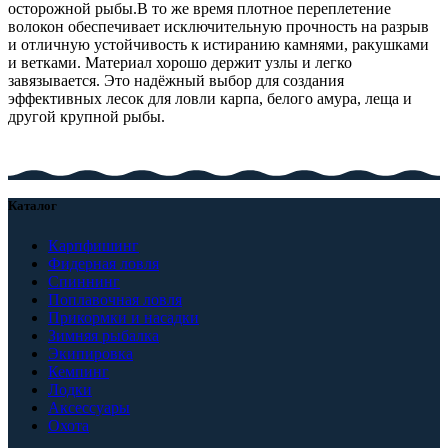
осторожной рыбы.В то же время плотное переплетение
волокон обеспечивает исключительную прочность на разрыв
и отличную устойчивость к истиранию камнями, ракушками
и ветками. Материал хорошо держит узлы и легко
завязывается. Это надёжный выбор для создания
эффективных лесок для ловли карпа, белого амура, леща и
другой крупной рыбы.
Каталог
Карпфишинг
Фидерная ловля
Спиннинг
Поплавочная ловля
Прикормки и насадки
Зимняя рыбалка
Экипировка
Кемпинг
Лодки
Аксессуары
Охота