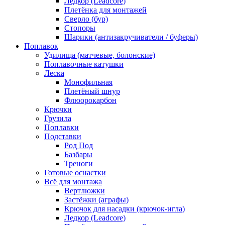
Ледкор (Leadcore)
Плетёнка для монтажей
Сверло (бур)
Стопоры
Шарики (антизакручиватели / буферы)
Поплавок
Удилища (матчевые, болонские)
Поплавочные катушки
Леска
Монофильная
Плетёный шнур
Флюорокарбон
Крючки
Грузила
Поплавки
Подставки
Род Под
Базбары
Треноги
Готовые оснастки
Всё для монтажа
Вертлюжки
Застёжки (аграфы)
Крючок для насадки (крючок-игла)
Ледкор (Leadcore)