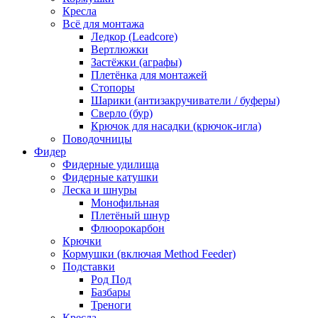
Кресла
Всё для монтажа
Ледкор (Leadcore)
Вертлюжки
Застёжки (аграфы)
Плетёнка для монтажей
Стопоры
Шарики (антизакручиватели / буферы)
Сверло (бур)
Крючок для насадки (крючок-игла)
Поводочницы
Фидер
Фидерные удилища
Фидерные катушки
Леска и шнуры
Монофильная
Плетёный шнур
Флюорокарбон
Крючки
Кормушки (включая Method Feeder)
Подставки
Род Под
Базбары
Треноги
Кресла