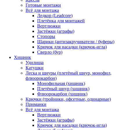
Готовые монтажи
Всё для монтажа
Ледкор (Leadcore)
Плетёнка для монтажей
Вертлюжки
Застёжки (аграфы)
Стопоры
Шарики (антизакручиватели / буферы)
Крючок для насадки (крючок-игла)
Сверло (бур)
Хищник
Удилища
Катушки
Леска и шнуры (плетёный шнур, монофил,
флюорокарбон)
Монофильная (хищник)
Плетёный шнур (хищник)
Флюорокарбон (хищник)
Крючки (тройники, офсетные, одинарные)
Приманки
Всё для монтажа
Вертлюжки
Застёжки (аграфы)
Крючок для насадки (крючок-игла)