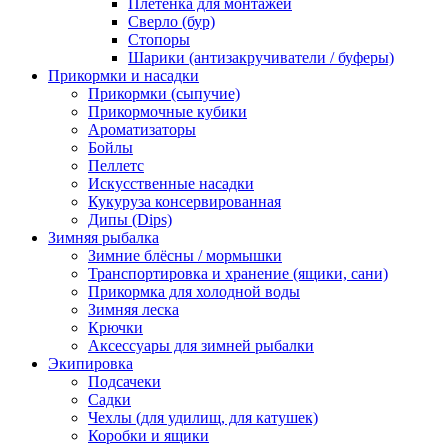
Плетёнка для монтажей
Сверло (бур)
Стопоры
Шарики (антизакручиватели / буферы)
Прикормки и насадки
Прикормки (сыпучие)
Прикормочные кубики
Ароматизаторы
Бойлы
Пеллетс
Искусственные насадки
Кукуруза консервированная
Дипы (Dips)
Зимняя рыбалка
Зимние блёсны / мормышки
Транспортировка и хранение (ящики, сани)
Прикормка для холодной воды
Зимняя леска
Крючки
Аксессуары для зимней рыбалки
Экипировка
Подсачеки
Садки
Чехлы (для удилищ, для катушек)
Коробки и ящики