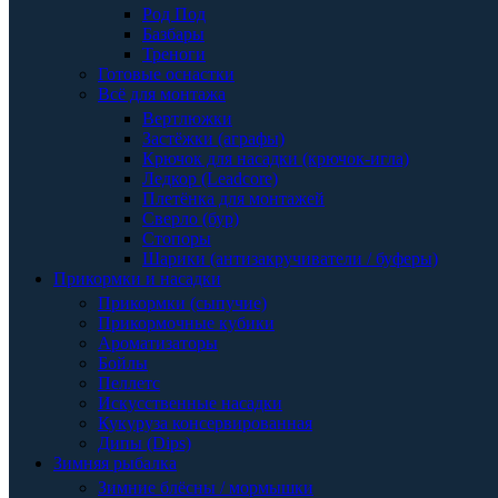
Род Под
Базбары
Треноги
Готовые оснастки
Всё для монтажа
Вертлюжки
Застёжки (аграфы)
Крючок для насадки (крючок-игла)
Ледкор (Leadcore)
Плетёнка для монтажей
Сверло (бур)
Стопоры
Шарики (антизакручиватели / буферы)
Прикормки и насадки
Прикормки (сыпучие)
Прикормочные кубики
Ароматизаторы
Бойлы
Пеллетс
Искусственные насадки
Кукуруза консервированная
Дипы (Dips)
Зимняя рыбалка
Зимние блёсны / мормышки