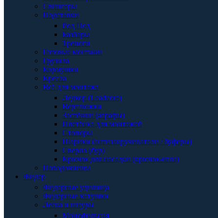
Свингеры
Подставки
Род Под
Базбары
Треноги
Готовые монтажи
Грузила
Кормушки
Кресла
Всё для монтажа
Ледкор (Leadcore)
Вертлюжки
Застёжки (аграфы)
Плетёнка для монтажей
Стопоры
Шарики (антизакручиватели / буферы)
Сверло (бур)
Крючок для насадки (крючок-игла)
Поводочницы
Фидер
Фидерные удилища
Фидерные катушки
Леска и шнуры
Монофильная