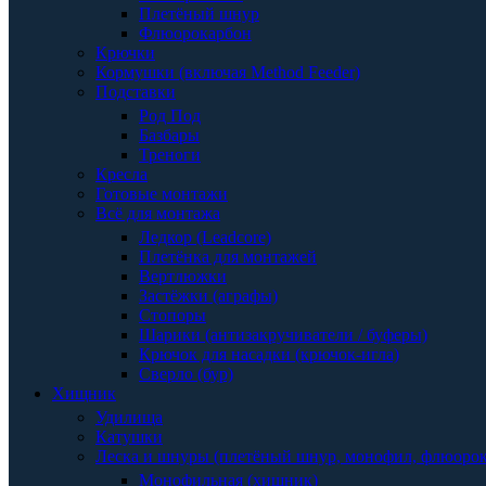
Плетёный шнур
Флюорокарбон
Крючки
Кормушки (включая Method Feeder)
Подставки
Род Под
Базбары
Треноги
Кресла
Готовые монтажи
Всё для монтажа
Ледкор (Leadcore)
Плетёнка для монтажей
Вертлюжки
Застёжки (аграфы)
Стопоры
Шарики (антизакручиватели / буферы)
Крючок для насадки (крючок-игла)
Сверло (бур)
Хищник
Удилища
Катушки
Леска и шнуры (плетёный шнур, монофил, флюоро
Монофильная (хищник)