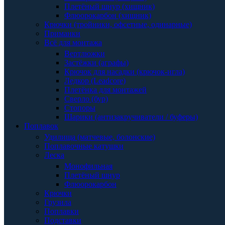
Плетёный шнур (хищник)
Флюорокарбон (хищник)
Крючки (тройники, офсетные, одинарные)
Приманки
Всё для монтажа
Вертлюжки
Застёжки (аграфы)
Крючок для насадки (крючок-игла)
Ледкор (Leadcore)
Плетёнка для монтажей
Сверло (бур)
Стопоры
Шарики (антизакручиватели / буферы)
Поплавок
Удилища (матчевые, болонские)
Поплавочные катушки
Леска
Монофильная
Плетёный шнур
Флюорокарбон
Крючки
Грузила
Поплавки
Подставки