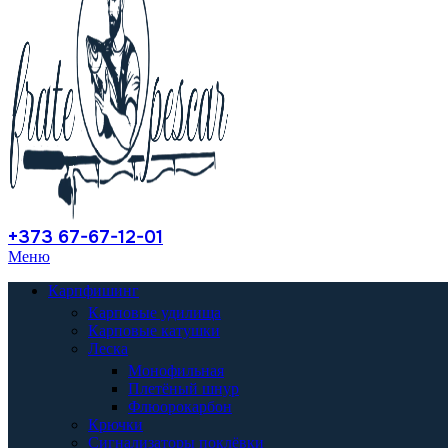
+373 67-67-12-01
Меню
Карпфишинг
Карповые удилища
Карповые катушки
Леска
Монофильная
Плетёный шнур
Флюорокарбон
Крючки
Сигнализаторы поклёвки