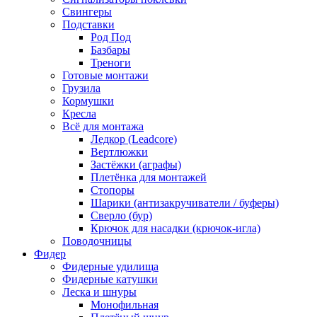
Свингеры
Подставки
Род Под
Базбары
Треноги
Готовые монтажи
Грузила
Кормушки
Кресла
Всё для монтажа
Ледкор (Leadcore)
Вертлюжки
Застёжки (аграфы)
Плетёнка для монтажей
Стопоры
Шарики (антизакручиватели / буферы)
Сверло (бур)
Крючок для насадки (крючок-игла)
Поводочницы
Фидер
Фидерные удилища
Фидерные катушки
Леска и шнуры
Монофильная