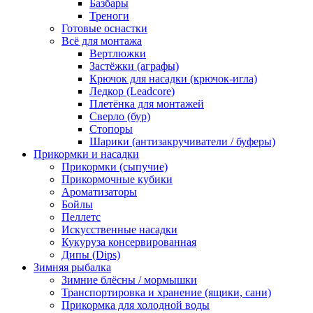
Базбары
Треноги
Готовые оснастки
Всё для монтажа
Вертлюжки
Застёжки (аграфы)
Крючок для насадки (крючок-игла)
Ледкор (Leadcore)
Плетёнка для монтажей
Сверло (бур)
Стопоры
Шарики (антизакручиватели / буферы)
Прикормки и насадки
Прикормки (сыпучие)
Прикормочные кубики
Ароматизаторы
Бойлы
Пеллетс
Искусственные насадки
Кукуруза консервированная
Дипы (Dips)
Зимняя рыбалка
Зимние блёсны / мормышки
Транспортировка и хранение (ящики, сани)
Прикормка для холодной воды