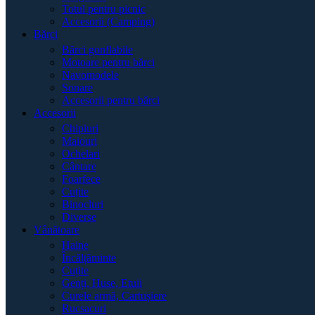
Totul pentru picnic
Accesorii (Camping)
Bărci
Bărci gonflabile
Motoare pentru bărci
Navomodele
Sonare
Accesorii pentru bărci
Accesorii
Chipiuri
Maiouri
Ochelari
Cântare
Foarfece
Cuțite
Binocluri
Diverse
Vânătoare
Haine
Încălțăminte
Cuțite
Genți, Huse, Etuii
Curele armă, Cartușiere
Rucsacuri