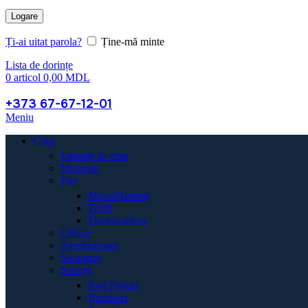
Logare
Ți-ai uitat parola?
Ține-mă minte
Lista de dorințe
0
articol
0,00
MDL
+373 67-67-12-01
Meniu
Crap
Lansete de crap
Mulinete
Fire
Monofilament
Textil
Fluorocarbon
Cârlige
Avertizatoare
Swingere
Suporți
Rod Poduri
Buzzbari