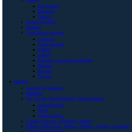
Rod Poduri
Buzzbari
Tripozi
Scaune (Fotolii)
Monturi
Totul pentru monturi
Leadcore
Textil monturi
Vârteje
Agrafe
Mărgele și protecții antitangle
Stopore
Burghii
Crosete
Răpitor
Lansete de spinning
Mulinete
Fire (Textil, Monofilament, Fluorocarbon)
Monofilament
Textil
Fluorocarbon
Cârlige (Ancore, Offseturi, Cârlige)
Năluci (Năluci soft, Voblere, Pilkere, Cicade, Oscilante, 
Totul pentru monturi