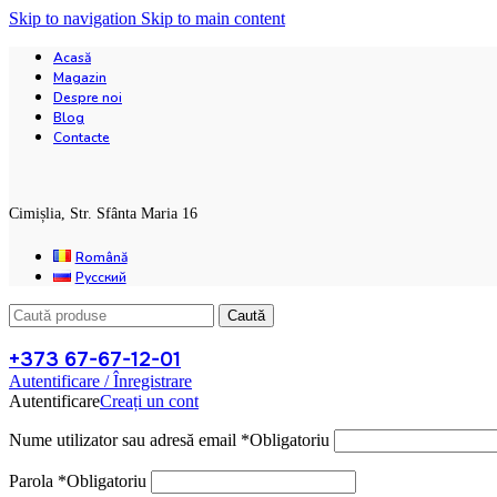
Skip to navigation
Skip to main content
Acasă
Magazin
Despre noi
Blog
Contacte
Cimișlia, Str. Sfânta Maria 16
Română
Русский
Caută
+373 67-67-12-01
Autentificare / Înregistrare
Autentificare
Creați un cont
Nume utilizator sau adresă email
*
Obligatoriu
Parola
*
Obligatoriu