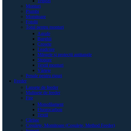
Tripozi
Monturi
Plumbi
Momitoare
Fotolii
Totul pentru monturi
Agrafe
Burghii
Crosete
Leadcore
Mărgele și protecții antitangle
Stopore
Textil monturi
Vârteje
Penale pentru riguri
Feeder
Lansete de feeder
Mulinete de feeder
Fire
Monofilament
Fluorocarbon
Textil
Cârlige
Coșulețe, Momitoare (Coșulețe, Method Feeder)
Suporți