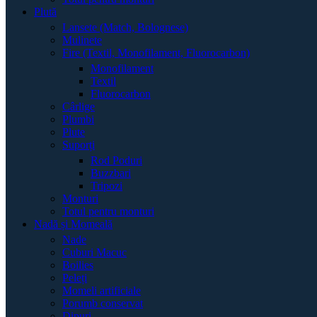
Plută
Lansete (Match, Bolognese)
Mulinete
Fire (Textil, Monofilament, Fluorocarbon)
Monofilament
Textil
Fluorocarbon
Cârlige
Plumbi
Plute
Suporți
Rod Poduri
Buzzbari
Tripozi
Monturi
Totul pentru monturi
Nadă și Momeală
Nade
Cuburi Macuc
Boilies
Peleți
Momeli artificiale
Porumb conservat
Dipuri