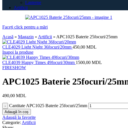
Lanterne
Artificii
Faceți click pentru a mări
Acasă
»
Magazin
»
Artificii
»
APC1025 Baterie 25focuri/25mm
CLE4029 Light Night 36focuri/20mm
450,00
MDL
Inapoi la produse
CLE4039 Happy Times 49focuri/30mm
1500,00
MDL
FIRESHOW
APC1025 Baterie 25focuri/25m
490,00
MDL
Cantitate APC1025 Baterie 25focuri/25mm
Adaugă în coș
Adaugă la favorite
Categorie:
Artificii
Share: