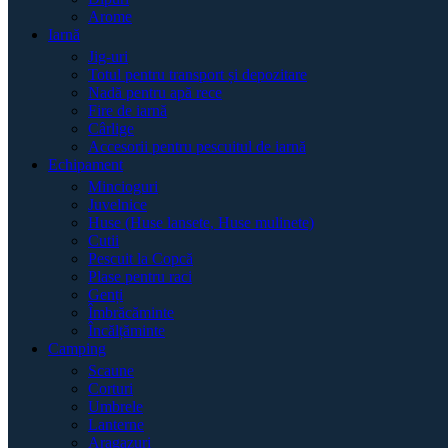
Arome
Iarnă
Jig-uri
Totul pentru transport și depozitare
Nadă pentru apă rece
Fire de iarnă
Cârlige
Accesorii pentru pescuitul de iarnă
Echipament
Mincioguri
Juvelnice
Huse (Huse lansete, Huse mulinete)
Cutii
Pescuit la Copcă
Plase pentru raci
Genți
Îmbrăcăminte
Încălțăminte
Camping
Scaune
Corturi
Umbrele
Lanterne
Aragazuri