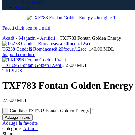
Lanterne
Artificii
Faceți click pentru a mări
Acasă
»
Magazin
»
Artificii
»
TXF783 Fontan Golden Energy
T6238 Candelă Românească 20focuri/12sec.
140,00
MDL
Inapoi la produse
TXF696 Fontan Golden Event
255,00
MDL
TRIPLEX
TXF783 Fontan Golden Energy
275,00
MDL
Cantitate TXF783 Fontan Golden Energy
Adaugă în coș
Adaugă la favorite
Categorie:
Artificii
Share: