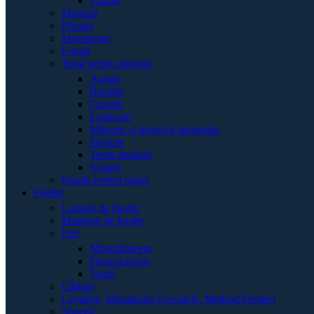
Tripozi
Monturi
Plumbi
Momitoare
Fotolii
Totul pentru monturi
Agrafe
Burghii
Crosete
Leadcore
Mărgele și protecții antitangle
Stopore
Textil monturi
Vârteje
Penale pentru riguri
Feeder
Lansete de feeder
Mulinete de feeder
Fire
Monofilament
Fluorocarbon
Textil
Cârlige
Coșulețe, Momitoare (Coșulețe, Method Feeder)
Suporți