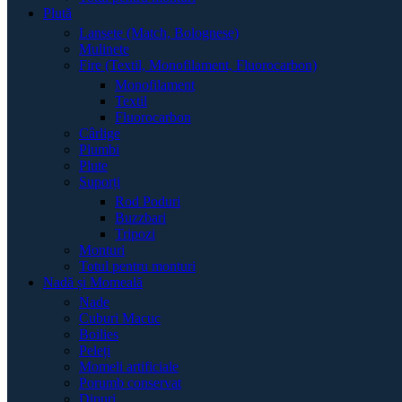
Plută
Lansete (Match, Bolognese)
Mulinete
Fire (Textil, Monofilament, Fluorocarbon)
Monofilament
Textil
Fluorocarbon
Cârlige
Plumbi
Plute
Suporți
Rod Poduri
Buzzbari
Tripozi
Monturi
Totul pentru monturi
Nadă și Momeală
Nade
Cuburi Macuc
Boilies
Peleți
Momeli artificiale
Porumb conservat
Dipuri