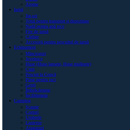
Arome
Iarnă
Jig-uri
Totul pentru transport și depozitare
Nadă pentru apă rece
Fire de iarnă
Cârlige
Accesorii pentru pescuitul de iarnă
Echipament
Mincioguri
Juvelnice
Huse (Huse lansete, Huse mulinete)
Cutii
Pescuit la Copcă
Plase pentru raci
Genți
Îmbrăcăminte
Încălțăminte
Camping
Scaune
Corturi
Umbrele
Lanterne
Aragazuri