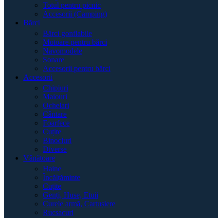
Totul pentru picnic
Accesorii (Camping)
Bărci
Bărci gonflabile
Motoare pentru bărci
Navomodele
Sonare
Accesorii pentru bărci
Accesorii
Chipiuri
Maiouri
Ochelari
Cântare
Foarfece
Cuțite
Binocluri
Diverse
Vânătoare
Haine
Încălțăminte
Cuțite
Genți, Huse, Etuii
Curele armă, Cartușiere
Rucsacuri