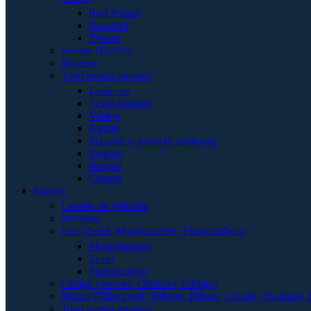
Rod Poduri
Buzzbari
Tripozi
Scaune (Fotolii)
Monturi
Totul pentru monturi
Leadcore
Textil monturi
Vârteje
Agrafe
Mărgele și protecții antitangle
Stopore
Burghii
Crosete
Răpitor
Lansete de spinning
Mulinete
Fire (Textil, Monofilament, Fluorocarbon)
Monofilament
Textil
Fluorocarbon
Cârlige (Ancore, Offseturi, Cârlige)
Năluci (Năluci soft, Voblere, Pilkere, Cicade, Oscilante, 
Totul pentru monturi