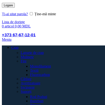
Logare
Ți-ai uitat parola?
Ține-mă minte
Lista de dorințe
0
articol
0,00
MDL
+373 67-67-12-01
Meniu
Crap
Lansete de crap
Mulinete
Fire
Monofilament
Textil
Fluorocarbon
Cârlige
Avertizatoare
Swingere
Suporți
Rod Poduri
Buzzbari