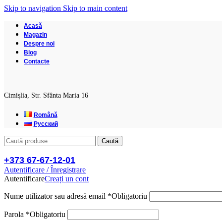
Skip to navigation
Skip to main content
Acasă
Magazin
Despre noi
Blog
Contacte
Cimișlia, Str. Sfânta Maria 16
Română
Русский
Caută
+373 67-67-12-01
Autentificare / Înregistrare
Autentificare
Creați un cont
Nume utilizator sau adresă email
*
Obligatoriu
Parola
*
Obligatoriu