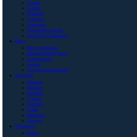
Scaune
Corturi
Umbrele
Lanterne
Aragazuri
Totul pentru picnic
Accesorii (Camping)
Bărci
Bărci gonflabile
Motoare pentru bărci
Navomodele
Sonare
Accesorii pentru bărci
Accesorii
Chipiuri
Maiouri
Ochelari
Cântare
Foarfece
Cuțite
Binocluri
Diverse
Vânătoare
Haine