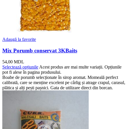
Adaugă la favorite
Mix Porumb conservat 3KBaits
54,00
MDL
Selectează opțiunile
Acest produs are mai multe variații. Opțiunile
pot fi alese în pagina produsului.
Boabe de porumb selecționate în sirop aromat. Momeală perfect
calibrată, care se menține excelent pe cârlig și atrage crapul, carasul,
plătica și alți pești pașnici. Gata de utilizare direct din borcan.