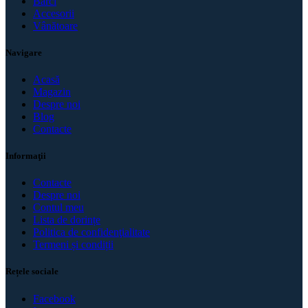
Bărci
Accesorii
Vânătoare
Navigare
Acasă
Magazin
Despre noi
Blog
Contacte
Informaţii
Contacte
Despre noi
Contul meu
Lista de dorințe
Politica de confidenţialitate
Termeni și condiții
Rețele sociale
Facebook