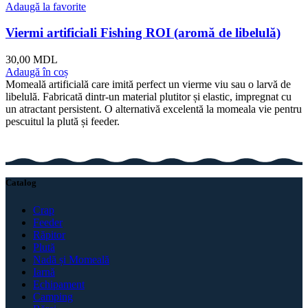
Adaugă la favorite
Viermi artificiali Fishing ROI (aromă de libelulă)
30,00
MDL
Adaugă în coș
Momeală artificială care imită perfect un vierme viu sau o larvă de
libelulă. Fabricată dintr-un material plutitor și elastic, impregnat cu
un atractant persistent. O alternativă excelentă la momeala vie pentru
pescuitul la plută și feeder.
Catalog
Crap
Feeder
Răpitor
Plută
Nadă și Momeală
Iarnă
Echipament
Camping