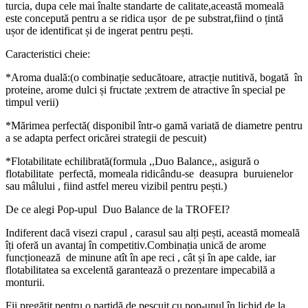
turcia, dupa cele mai înalte standarte de calitate,această momeală
este concepută pentru a se ridica ușor de pe substrat,fiind o țintă
ușor de identificat și de ingerat pentru pești.
Caracteristici cheie:
*Aroma duală:(o combinație seducătoare, atracție nutitivă, bogată în
proteine, arome dulci și fructate ;extrem de atractive în special pe
timpul verii)
*Mărimea perfectă( disponibil într-o gamă variată de diametre pentru
a se adapta perfect oricărei strategii de pescuit)
*Flotabilitate echilibrată(formula ,,Duo Balance,, asigură o
flotabilitate perfectă, momeala ridicându-se deasupra buruienelor
sau mâlului , fiind astfel mereu vizibil pentru pești.)
De ce alegi Pop-upul Duo Balance de la TROFEI?
Indiferent dacă visezi crapul , carasul sau alți pești, această momeală
îți oferă un avantaj în competitiv.Combinația unică de arome
funcționează de minune atît în ape reci , cât și în ape calde, iar
flotabilitatea sa excelentă garantează o prezentare impecabilă a
monturii.
Fii pregătit pentru o partidă de pescuit cu pop-upul în lichid de la