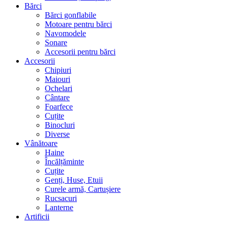
Bărci
Bărci gonflabile
Motoare pentru bărci
Navomodele
Sonare
Accesorii pentru bărci
Accesorii
Chipiuri
Maiouri
Ochelari
Cântare
Foarfece
Cuțite
Binocluri
Diverse
Vânătoare
Haine
Încălțăminte
Cuțite
Genți, Huse, Etuii
Curele armă, Cartușiere
Rucsacuri
Lanterne
Artificii