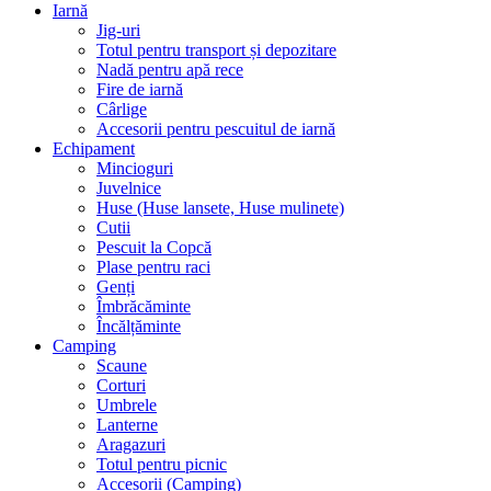
Iarnă
Jig-uri
Totul pentru transport și depozitare
Nadă pentru apă rece
Fire de iarnă
Cârlige
Accesorii pentru pescuitul de iarnă
Echipament
Mincioguri
Juvelnice
Huse (Huse lansete, Huse mulinete)
Cutii
Pescuit la Copcă
Plase pentru raci
Genți
Îmbrăcăminte
Încălțăminte
Camping
Scaune
Corturi
Umbrele
Lanterne
Aragazuri
Totul pentru picnic
Accesorii (Camping)