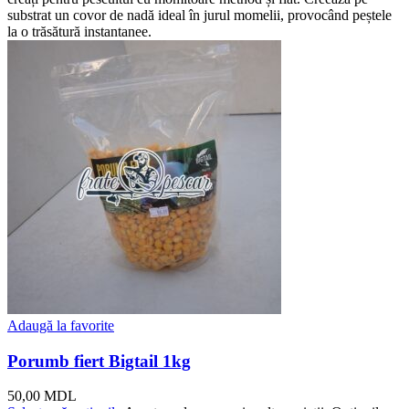
substrat un covor de nadă ideal în jurul momelii, provocând peștele
la o trăsătură instantanee.
Adaugă la favorite
Porumb fiert Bigtail 1kg
50,00
MDL