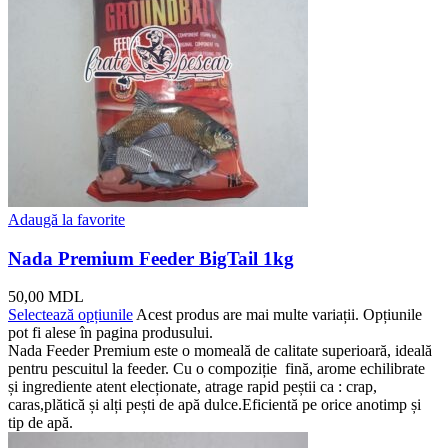
Adaugă la favorite
Nada Premium Feeder BigTail 1kg
50,00
MDL
Selectează opțiunile
Acest produs are mai multe variații. Opțiunile
pot fi alese în pagina produsului.
Nada Feeder Premium este o momeală de calitate superioară, ideală
pentru pescuitul la feeder. Cu o compoziție fină, arome echilibrate
și ingrediente atent elecționate, atrage rapid peștii ca : crap,
caras,plătică și alți pești de apă dulce.Eficientă pe orice anotimp și
tip de apă.