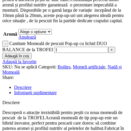
aromă și profilul nutritiv garantează o prezentare impecabilă a
monturii. Disponibile pe o gamă larga de variație incepând de la
10mm până la 20mm, aceste pop-up-uri unt alegerea ideală pentru
orice situație , de la pescuit fin la partide dedicate crapului capital.
Aromă
Anulează
Cantitate Momeală de pescuit Pop-up cu lichid DUO
BALANCE de la TROFEI
Adaugă în coș
Adaugă la favorite
SKU:
Nu se aplică
Categorii:
Boilies
,
Momeli artificiale
,
Nadă și
Momeală
Share:
Descriere
Informații suplimentare
Descriere
Descoperă o atracție irezistibilă pentru peștii cu noua momeală de
pescuit de la TROFEI.Această momeală de tip pop-up este un
hibrid inovator, perfect pentru pescarii care doresc să combine
puterea aromei și profilul nutritiv al peletelor de halibut.Fabricat în