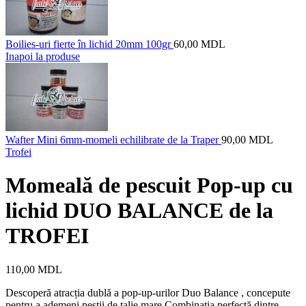
Boilies-uri fierte în lichid 20mm 100gr
60,00
MDL
Inapoi la produse
Wafter Mini 6mm-momeli echilibrate de la Traper
90,00
MDL
Trofei
Momeală de pescuit Pop-up cu
lichid DUO BALANCE de la
TROFEI
110,00
MDL
Descoperă atracția dublă a pop-up-urilor Duo Balance , concepute
pentru a ademeni peștii de talie mare.Combinația perfectă dintre