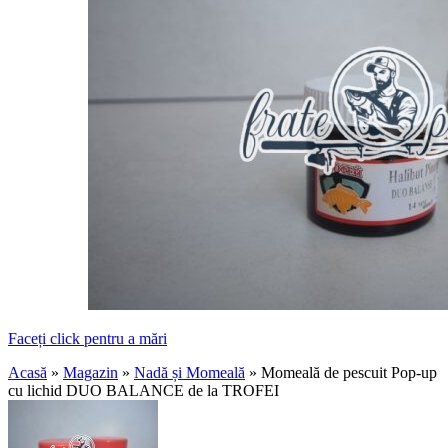
Faceți click pentru a mări
Acasă
»
Magazin
»
Nadă și Momeală
»
Momeală de pescuit Pop-up
cu lichid DUO BALANCE de la TROFEI