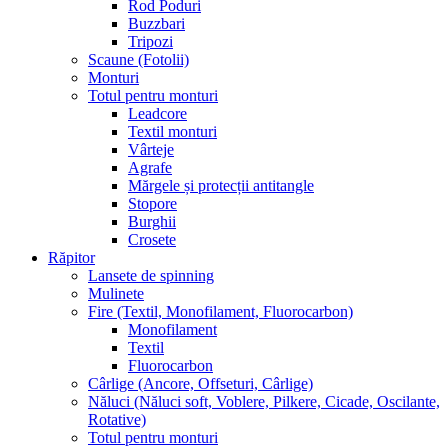
Rod Poduri
Buzzbari
Tripozi
Scaune (Fotolii)
Monturi
Totul pentru monturi
Leadcore
Textil monturi
Vârteje
Agrafe
Mărgele și protecții antitangle
Stopore
Burghii
Crosete
Răpitor
Lansete de spinning
Mulinete
Fire (Textil, Monofilament, Fluorocarbon)
Monofilament
Textil
Fluorocarbon
Cârlige (Ancore, Offseturi, Cârlige)
Năluci (Năluci soft, Voblere, Pilkere, Cicade, Oscilante,
Rotative)
Totul pentru monturi