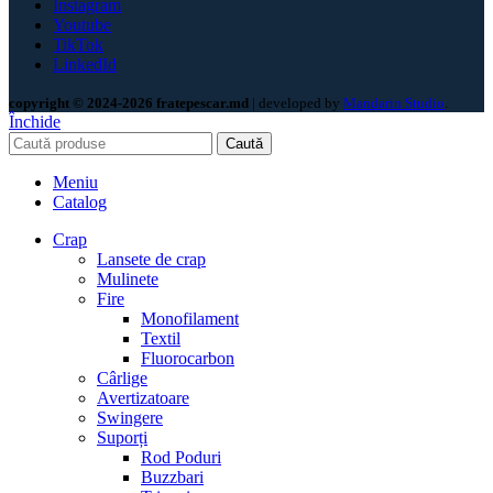
Instagram
Youtube
TikTok
LinkedId
copyright © 2024-2026 fratepescar.md
| developed by
Mandarin Studio
.
Închide
Caută
Meniu
Catalog
Crap
Lansete de crap
Mulinete
Fire
Monofilament
Textil
Fluorocarbon
Cârlige
Avertizatoare
Swingere
Suporți
Rod Poduri
Buzzbari