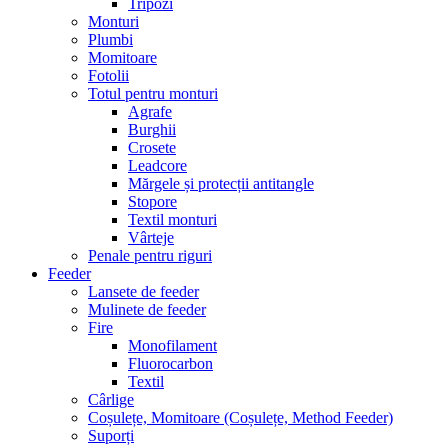
Tripozi
Monturi
Plumbi
Momitoare
Fotolii
Totul pentru monturi
Agrafe
Burghii
Crosete
Leadcore
Mărgele și protecții antitangle
Stopore
Textil monturi
Vârteje
Penale pentru riguri
Feeder
Lansete de feeder
Mulinete de feeder
Fire
Monofilament
Fluorocarbon
Textil
Cârlige
Coșulețe, Momitoare (Coșulețe, Method Feeder)
Suporți