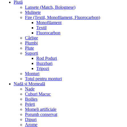
Plută
Lansete (Match, Bolognese)
Mulinete
Fire (Textil, Monofilament, Fluorocarbon)
Monofilament
Textil
Fluorocarbon
Cârlige
Plumbi
Plute
Suporți
Rod Poduri
Buzzbari
Tripozi
Monturi
Totul pentru monturi
Nadă și Momeală
Nade
Cuburi Macuc
Boilies
Peleți
Momeli artificiale
Porumb conservat
Dipuri
Arome