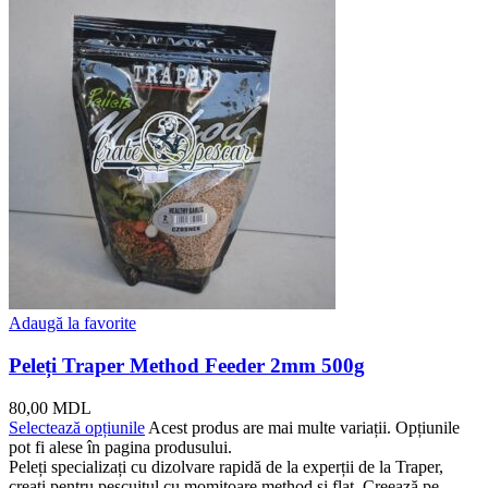
Adaugă la favorite
Peleți Traper Method Feeder 2mm 500g
80,00
MDL
Selectează opțiunile
Acest produs are mai multe variații. Opțiunile
pot fi alese în pagina produsului.
Peleți specializați cu dizolvare rapidă de la experții de la Traper,
creați pentru pescuitul cu momitoare method și flat. Creează pe