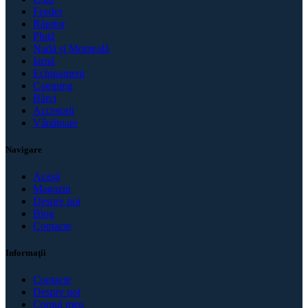
Feeder
Răpitor
Plută
Nadă și Momeală
Iarnă
Echipament
Camping
Bărci
Accesorii
Vânătoare
Navigare
Acasă
Magazin
Despre noi
Blog
Contacte
Informaţii
Contacte
Despre noi
Contul meu