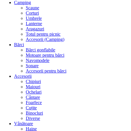
Camping
Scaune
Corturi
Umbrele
Lanterne
Aragazuri
Totul pentru picnic
Accesorii (Camping)
Bărci
Bărci gonflabile
Motoare pentru bărci
Navomodele
Sonare
Accesorii pentru bărci
Accesorii
Chipiuri
Maiouri
Ochelari
Cântare
Foarfece
Cuțite
Binocluri
Diverse
Vânătoare
Haine