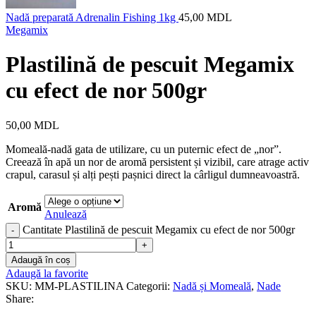
Nadă preparată Adrenalin Fishing 1kg
45,00
MDL
Megamix
Plastilină de pescuit Megamix
cu efect de nor 500gr
50,00
MDL
Momeală-nadă gata de utilizare, cu un puternic efect de „nor”.
Creează în apă un nor de aromă persistent și vizibil, care atrage activ
crapul, carasul și alți pești pașnici direct la cârligul dumneavoastră.
Aromă
Anulează
Cantitate Plastilină de pescuit Megamix cu efect de nor 500gr
Adaugă în coș
Adaugă la favorite
SKU:
MM-PLASTILINA
Categorii:
Nadă și Momeală
,
Nade
Share: