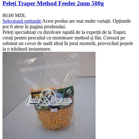
Peleți Traper Method Feeder 2mm 500g
80,00
MDL
Selectează opțiunile
Acest produs are mai multe variații. Opțiunile
pot fi alese în pagina produsului.
Peleți specializați cu dizolvare rapidă de la experții de la Traper,
creați pentru pescuitul cu momitoare method și flat. Creează pe
substrat un covor de nadă ideal în jurul momelii, provocând peștele
la o trăsătură instantanee.