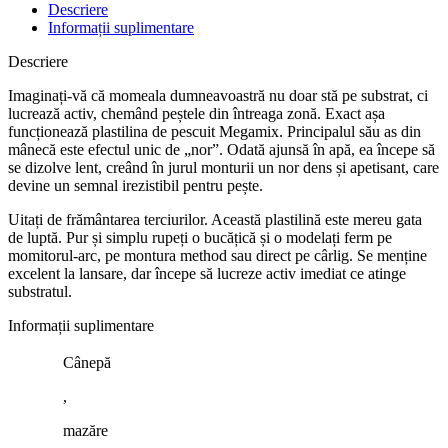
Descriere
Informații suplimentare
Descriere
Imaginați-vă că momeala dumneavoastră nu doar stă pe substrat, ci
lucrează activ, chemând peștele din întreaga zonă. Exact așa
funcționează plastilina de pescuit Megamix. Principalul său as din
mânecă este efectul unic de „nor”. Odată ajunsă în apă, ea începe să
se dizolve lent, creând în jurul monturii un nor dens și apetisant, care
devine un semnal irezistibil pentru pește.
Uitați de frământarea terciurilor. Această plastilină este mereu gata
de luptă. Pur și simplu rupeți o bucățică și o modelați ferm pe
momitorul-arc, pe montura method sau direct pe cârlig. Se menține
excelent la lansare, dar începe să lucreze activ imediat ce atinge
substratul.
Informații suplimentare
Cânepă
,
mazăre