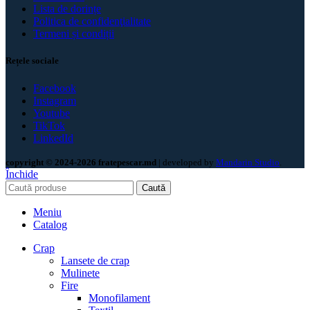
Lista de dorințe
Politica de confidenţialitate
Termeni și condiții
Rețele sociale
Facebook
Instagram
Youtube
TikTok
LinkedId
copyright © 2024-2026 fratepescar.md
| developed by
Mandarin Studio
.
Închide
Caută
Meniu
Catalog
Crap
Lansete de crap
Mulinete
Fire
Monofilament