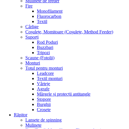
Mulinete de feeder
Fire
Monofilament
Fluorocarbon
Textil
Cârlige
Coșulețe, Momitoare (Coșulețe, Method Feeder)
Suporți
Rod Poduri
Buzzbari
Tripozi
Scaune (Fotolii)
Monturi
Totul pentru monturi
Leadcore
Textil monturi
Vârteje
Agrafe
Mărgele și protecții antitangle
Stopore
Burghii
Crosete
Răpitor
Lansete de spinning
Mulinete