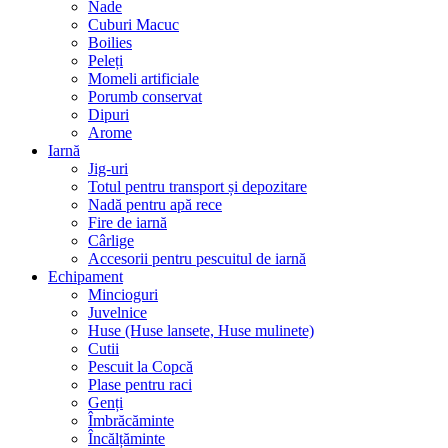
Nade
Cuburi Macuc
Boilies
Peleți
Momeli artificiale
Porumb conservat
Dipuri
Arome
Iarnă
Jig-uri
Totul pentru transport și depozitare
Nadă pentru apă rece
Fire de iarnă
Cârlige
Accesorii pentru pescuitul de iarnă
Echipament
Mincioguri
Juvelnice
Huse (Huse lansete, Huse mulinete)
Cutii
Pescuit la Copcă
Plase pentru raci
Genți
Îmbrăcăminte
Încălțăminte