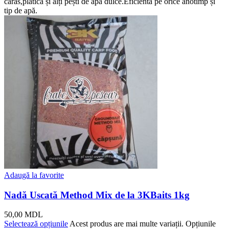
caras,plătică și alți pești de apă dulce.Eficientă pe orice anotimp și
tip de apă.
Adaugă la favorite
Nadă Uscată Method Mix de la 3KBaits 1kg
50,00
MDL
Selectează opțiunile
Acest produs are mai multe variații. Opțiunile