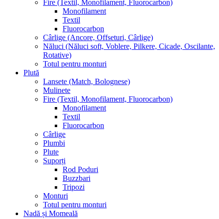
Fire (Textil, Monofilament, Fluorocarbon)
Monofilament
Textil
Fluorocarbon
Cârlige (Ancore, Offseturi, Cârlige)
Năluci (Năluci soft, Voblere, Pilkere, Cicade, Oscilante,
Rotative)
Totul pentru monturi
Plută
Lansete (Match, Bolognese)
Mulinete
Fire (Textil, Monofilament, Fluorocarbon)
Monofilament
Textil
Fluorocarbon
Cârlige
Plumbi
Plute
Suporți
Rod Poduri
Buzzbari
Tripozi
Monturi
Totul pentru monturi
Nadă și Momeală