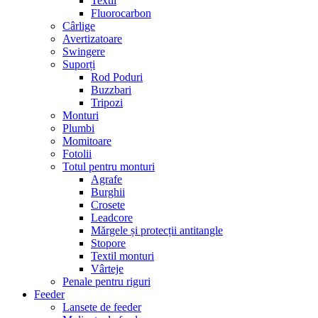
Textil
Fluorocarbon
Cârlige
Avertizatoare
Swingere
Suporți
Rod Poduri
Buzzbari
Tripozi
Monturi
Plumbi
Momitoare
Fotolii
Totul pentru monturi
Agrafe
Burghii
Crosete
Leadcore
Mărgele și protecții antitangle
Stopore
Textil monturi
Vârteje
Penale pentru riguri
Feeder
Lansete de feeder