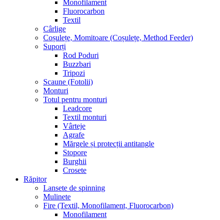
Monofilament
Fluorocarbon
Textil
Cârlige
Coșulețe, Momitoare (Coșulețe, Method Feeder)
Suporți
Rod Poduri
Buzzbari
Tripozi
Scaune (Fotolii)
Monturi
Totul pentru monturi
Leadcore
Textil monturi
Vârteje
Agrafe
Mărgele și protecții antitangle
Stopore
Burghii
Crosete
Răpitor
Lansete de spinning
Mulinete
Fire (Textil, Monofilament, Fluorocarbon)
Monofilament