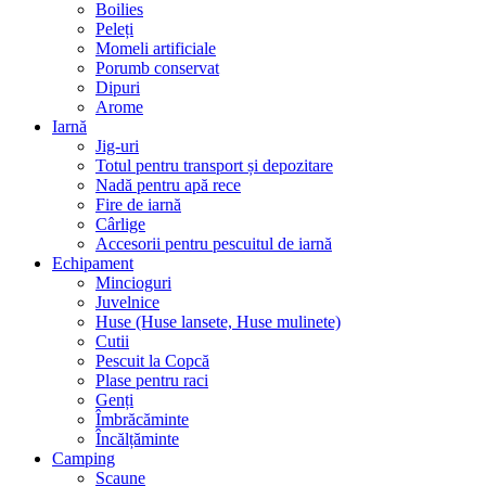
Boilies
Peleți
Momeli artificiale
Porumb conservat
Dipuri
Arome
Iarnă
Jig-uri
Totul pentru transport și depozitare
Nadă pentru apă rece
Fire de iarnă
Cârlige
Accesorii pentru pescuitul de iarnă
Echipament
Mincioguri
Juvelnice
Huse (Huse lansete, Huse mulinete)
Cutii
Pescuit la Copcă
Plase pentru raci
Genți
Îmbrăcăminte
Încălțăminte
Camping
Scaune