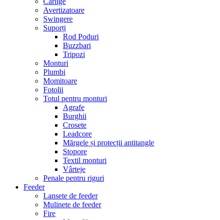
Cârlige
Avertizatoare
Swingere
Suporți
Rod Poduri
Buzzbari
Tripozi
Monturi
Plumbi
Momitoare
Fotolii
Totul pentru monturi
Agrafe
Burghii
Crosete
Leadcore
Mărgele și protecții antitangle
Stopore
Textil monturi
Vârteje
Penale pentru riguri
Feeder
Lansete de feeder
Mulinete de feeder
Fire