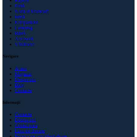
Răpitor
Plută
Nadă și Momeală
Iarnă
Echipament
Camping
Bărci
Accesorii
Vânătoare
Navigare
Acasă
Magazin
Despre noi
Blog
Contacte
Informaţii
Contacte
Despre noi
Contul meu
Lista de dorințe
Politica de confidenţialitate