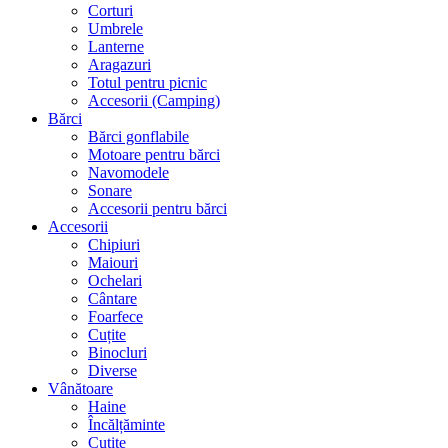
Corturi
Umbrele
Lanterne
Aragazuri
Totul pentru picnic
Accesorii (Camping)
Bărci
Bărci gonflabile
Motoare pentru bărci
Navomodele
Sonare
Accesorii pentru bărci
Accesorii
Chipiuri
Maiouri
Ochelari
Cântare
Foarfece
Cuțite
Binocluri
Diverse
Vânătoare
Haine
Încălțăminte
Cuțite