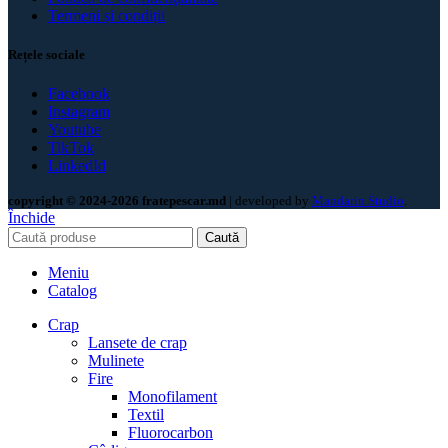
Termeni și condiții
Rețele sociale
Facebook
Instagram
Youtube
TikTok
LinkedId
copyright © 2024-2026 fratepescar.md
| developed by
Mandarin Studio
.
Închide
Caută
Meniu
Catalog
Crap
Lansete de crap
Mulinete
Fire
Monofilament
Textil
Fluorocarbon