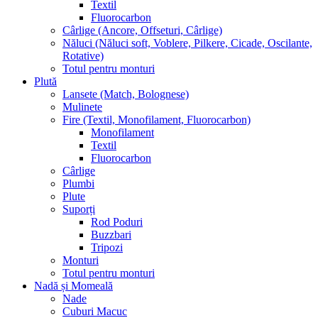
Textil
Fluorocarbon
Cârlige (Ancore, Offseturi, Cârlige)
Năluci (Năluci soft, Voblere, Pilkere, Cicade, Oscilante,
Rotative)
Totul pentru monturi
Plută
Lansete (Match, Bolognese)
Mulinete
Fire (Textil, Monofilament, Fluorocarbon)
Monofilament
Textil
Fluorocarbon
Cârlige
Plumbi
Plute
Suporți
Rod Poduri
Buzzbari
Tripozi
Monturi
Totul pentru monturi
Nadă și Momeală
Nade
Cuburi Macuc